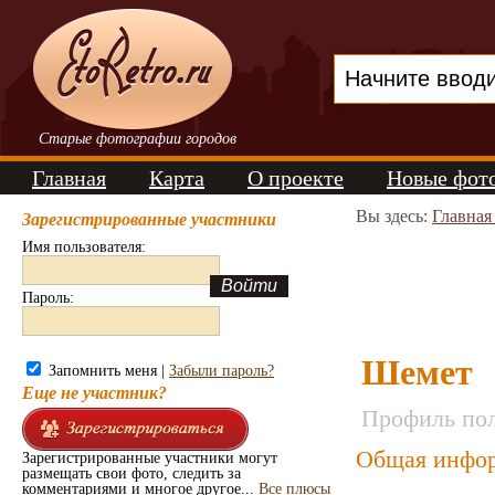
Старые фотографии городов
Главная
Карта
О проекте
Новые фот
Вы здесь:
Главная
Зарегистрированные участники
Имя пользователя:
Пароль:
Шемет
Запомнить меня |
Забыли пароль?
Еще не участник?
Профиль пол
Общая инфор
Зарегистрированные участники могут
размещать свои фото, следить за
комментариями и многое другое...
Все плюсы