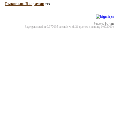
Рыковкин Владимир
225
Powered by
4im
Page generated in 0.677095 seconds with 31 queries, spending 0.07300