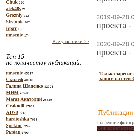
Chuk
220
alek48s
216
Grozniy
2019-09-28 
212
Strannic
проекта -
202
Брат
198
mr.seniv
174
Все участники >>
2020-09-28 
проекта -
Топ 15
по количеству публикаций:
mr.seniv
Только зарегис
45237
записи на стене!
Скилеф
40848
Галина Шаненко
32703
МНМ
26542
Магаз Анатолий
25449
Crakodil
17967
Публикации 
AD70
7743
haratoshka
7618
Последние фотогр
Spektor
7249
Сейчас нет новых
Рыбак
6790