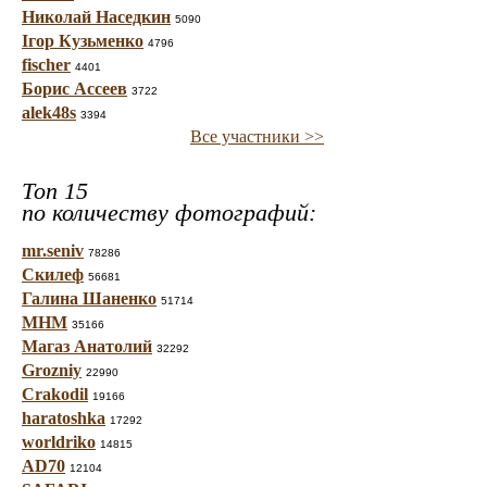
Николай Наседкин
5090
Ігор Кузьменко
4796
fischer
4401
Борис Ассеев
3722
alek48s
3394
Все участники >>
Топ 15
по количеству фотографий:
mr.seniv
78286
Скилеф
56681
Галина Шаненко
51714
МНМ
35166
Магаз Анатолий
32292
Grozniy
22990
Crakodil
19166
haratoshka
17292
worldriko
14815
AD70
12104