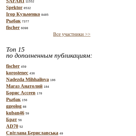
SAFARI
11552
Spektor
8532
Ігор Кузьменко
8485
Рыбак
7377
fischer
6098
Все участники >>
Топ 15
по дополненным публикациям:
fischer
459
korostenec
436
Nadezda Mihhailova
186
Магаз Анатолий
184
Борис Ассеев
178
Рыбак
156
ggeolog
88
kuban46
59
Брат
56
AD70
52
Світлана Бериславська
49