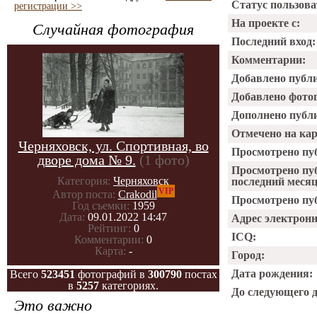
Статус пользова
регистрации >>
На проекте с:
Случайная фотография
Последний вход:
Комментарии:
Добавлено публ
Добавлено фото
Дополнено публ
Отмечено на ка
Черняховск, ул. Спортивная, во
Просмотрено пу
дворе дома № 9.
(1 фото)
Просмотрено пу
Категория:
Черняховск
последний месяц
VIP
Автор поста:
Crakodil
Просмотрено пуб
Год съемки:
1959
Дата:
09.01.2022 14:47
Адрес электрон
Рейтинг:
0
ICQ:
Комментарии:
0
Карта:
-
Город:
Дата рождения:
Всего
523451
фотографий в
300790
постах
в
5257
категориях.
До следующего 
Это важно