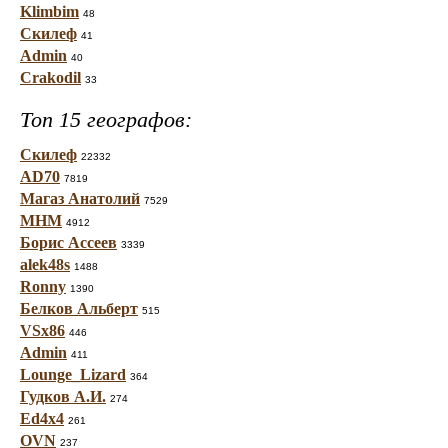
Klimbim
48
Скилеф
41
Admin
40
Crakodil
33
Топ 15 географов:
Скилеф
22332
AD70
7819
Магаз Анатолий
7529
МНМ
4912
Борис Ассеев
3339
alek48s
1488
Ronny
1390
Белков Альберт
515
VSx86
446
Admin
411
Lounge_Lizard
364
Гудков А.И.
274
Ed4x4
261
OVN
237