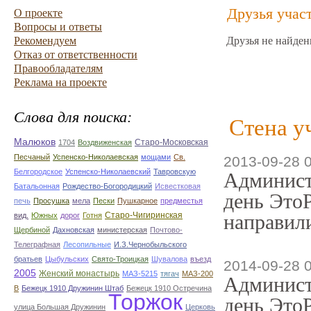
Друзья учас
О проекте
Вопросы и ответы
Рекомендуем
Друзья не найден
Отказ от ответственности
Правообладателям
Реклама на проекте
Слова для поиска:
Стена у
Малюков
Старо-Московская
1704
Воздвиженская
Песчаный
Успенско-Николаевская
мощами
Св.
2013-09-28 
Белгородское
Успенско-Николаевский
Тавровскую
Админист
Батальонная
Рождество-Богородицкий
Исвестковая
день ЭтоР
печь
Просушка
мела
Пески
Пушкарное
предместья
Старо-Чигиринская
направили
вид.
Южных
дорог
Готня
Щербиной
Дахновская
министерская
Почтово-
Телеграфная
Лесопильные
И.З.Чернобыльского
братьев
Цыбульских
Свято-Троицкая
Шувалова
въезд
2014-09-28 
2005
Женский монастырь
МАЗ-5215
тягач
МАЗ-200
Админист
В
Бежецк 1910 Дружинин Штаб
Бежецк 1910 Остречина
Торжок
день ЭтоР
улица Большая Дружинин
Церковь