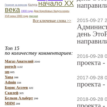
начало ХХ
направили
Калуга
Георгия за верхом
века
1900 года
Дом Коробовых Калуга конец
ХVII века 1900 года
ямская
2015-09-27 
Все ключевые слова >>
Админист
день ЭтоР
направили
Топ 15
по количеству комментариев:
2016-09-28 
проекта -
Магаз Анатолий
2040
poroch
1132
sm
865
2017-09-28 
Yana
398
проекта -
Admin
334
Борис Ассеев
320
Скилеф
305
Белков Альберт
2018-09-28 
299
МНМ
проекта -
298