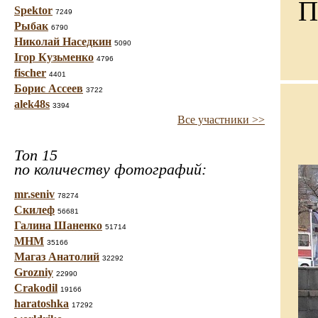
П
Spektor
7249
Рыбак
6790
Николай Наседкин
5090
Ігор Кузьменко
4796
fischer
4401
Борис Ассеев
3722
alek48s
3394
Все участники >>
Топ 15
по количеству фотографий:
mr.seniv
78274
Скилеф
56681
Галина Шаненко
51714
МНМ
35166
Магаз Анатолий
32292
Grozniy
22990
Crakodil
19166
haratoshka
17292