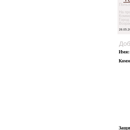
Польз
На про
Комме
Город
Возра
26.05.2
Доб
Имя:
Комм
Защи