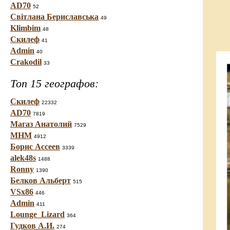
AD70
52
Світлана Бериславська
49
Klimbim
48
Скилеф
41
Admin
40
Crakodil
33
Топ 15 географов:
Скилеф
22332
AD70
7819
Магаз Анатолий
7529
МНМ
4912
Борис Ассеев
3339
alek48s
1488
Ronny
1390
Белков Альберт
515
VSx86
446
Admin
411
Lounge_Lizard
364
Гудков А.И.
274