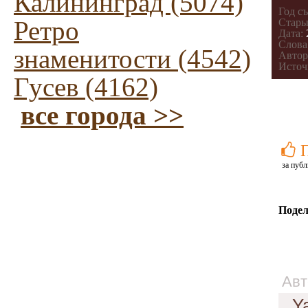
Калининград (5074)
Год с
Ретро
Стары
Дата:
Слова
знаменитости (4542)
Автор
Источ
Гусев (4162)
все города >>
за публ
Подел
Авт
Y