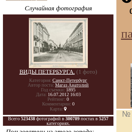
Случайная фотография
па
ВИДЫ ПЕТЕРБУРГА.
(1 фото)
Категория:
Санкт-Петербург
Автор поста:
Магаз Анатолий
Год съемки:
1895
Дата:
16.07.2012 16:03
Рейтинг:
0
Комментарии:
0
Карта:
№ 
Всего
523438
фотографий в
300789
постах в
5257
категориях.
Пользователи из этого города: