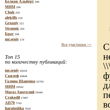
Белков Альберт
299
МНМ
298
Chuk
220
alek48s
216
Grozniy
212
Strannic
202
Брат
198
mr.seniv
174
С
Все участники >>
н
Топ 15
по количеству публикаций:
\
mr.seniv
45225
ф
Скилеф
40848
Галина Шаненко
д
32703
МНМ
26542
п
Магаз Анатолий
25449
Crakodil
17967
в
AD70
7743
haratoshka
7618