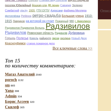
Сергач
старый вид сергача
парк им. Горького
вид из города на
поселок Юбилейный
йошкар-ола
ДК ленин
Савария
Зеленко
Описа
Сомбатхей
olacity
1920.
ГПУ.ОГПУ
Аэросани
фабрика Меллера
ретро-свадьба
Большая улица
1910-
фотоплёнка
Ребёнок
1915
на которой он стоит
Лавриков
Пожарный
980
г. Акмолинск
Радзивилов
Радзивилов Радивилов Волынь
Радивилов
Дубровица
Ровенская область
Радивилiв
Горынь
Полесье
Ковель
райцентр
лиски
околица
Новый Двор
Красноуфимск
старое пожарное депо
Все ключевые слова >>
Топ 15
по количеству комментариев:
Магаз Анатолий
2040
poroch
1132
sm
865
Yana
398
Admin
334
Борис Ассеев
320
Скилеф
305