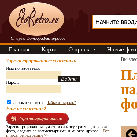
Старые фотографии городов
Главная
Карта
О проекте
Новые фот
Вы зде
Зарегистрированные участники
Имя пользователя:
Пл
Пароль:
на
фо
Запомнить меня |
Забыли пароль?
Еще не участник?
Зарегистрированные участники могут размещать свои
фото, следить за комментариями и многое другое...
Все
плюсы регистрации >>