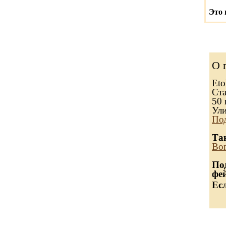
Это 
О 
Eto
Ста
50 
Ули
Под
Та
Воп
По
фе
Ес