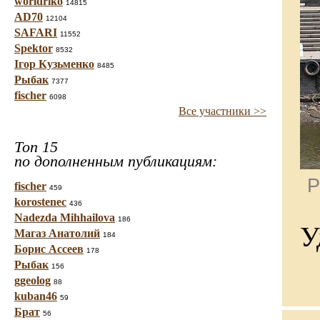
worldriko
14815
AD70
12104
SAFARI
11552
Spektor
8532
Ігор Кузьменко
8485
Рыбак
7377
fischer
6098
Все участники >>
Топ 15
по дополненным публикациям:
Р
fischer
459
korostenec
436
Nadezda Mihhailova
186
У
Магаз Анатолий
184
Борис Ассеев
178
Рыбак
156
ggeolog
88
kuban46
59
Брат
56