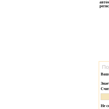
авто
реги
По
Ваш
Знае
Счит
Не с