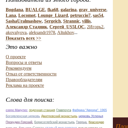
Bogdana
,
BUALGE
,
fka68
,
galarina
,
gray_universe
,
Lana
,
Locomot
,
Lounge_Lizard
,
petruccio7
,
sas54
,
SashaUralmashow
,
Sergeich
,
Strannic
,
villis
,
Александр Стадник
,
Сергей_US5LOC
,
2Игорь2
,
akovalyova
,
aleksandr1978
,
Altukhov
...
Показать всех >>
Это важно
О проекте
Вопросы и ответы
Рекомендуем
Отказ от ответственности
Правообладателям
Реклама на проекте
Слова для поиска:
озеро Марупес
лодочная станция
Главпочта
Фабрика "Аврора". 1965
Богоявленская церковь
Дмитровский монастырь
церковь Успенья
Прокудин-Горский.
Борисоглебский монастырь
Тверца.
Краснодар
Площ