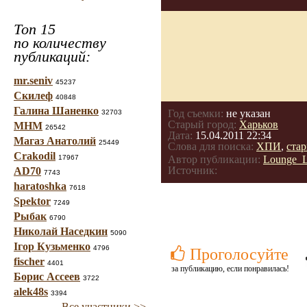
Топ 15
по количеству
публикаций:
mr.seniv
45237
Скилеф
40848
Галина Шаненко
Год съемки:
не указан
32703
Старый город:
Харьков
МНМ
26542
Дата:
15.04.2011 22:34
Магаз Анатолий
25449
Слова для поиска:
ХПИ
,
ста
Crakodil
17967
Автор публикации:
Lounge_L
Источник:
AD70
7743
haratoshka
7618
Spektor
7249
Рыбак
6790
Николай Наседкин
5090
Ігор Кузьменко
4796
Проголосуйте
fischer
4401
за публикацию, если понравилась!
Борис Ассеев
3722
alek48s
3394
Все участники >>