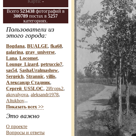
Карта:
-
Всего
523438
фотографий в
300789
постах в
5257
категориях.
Пользователи из
этого города:
Bogdana
,
BUALGE
,
fka68
,
galarina
,
gray_universe
,
Lana
,
Locomot
,
Lounge_Lizard
,
petruccio7
,
sas54
,
SashaUralmashow
,
Sergeich
,
Strannic
,
villis
,
Александр Стадник
,
Сергей_US5LOC
,
2Игорь2
,
akovalyova
,
aleksandr1978
,
Altukhov
...
Показать всех >>
Это важно
О проекте
Вопросы и ответы