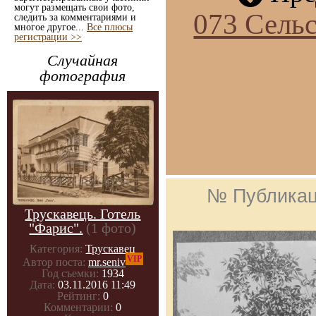
могут размещать свои фото,
073 Сельс
следить за комментариями и
многое другое...
Все плюсы
регистрации >>
Случайная
фотография
№ Публика
Трускавець. Готель
"Фарис".
(1 фото)
Категория:
Трускавец
VIP
Автор поста:
mr.seniv
Год съемки:
1934
Дата:
03.11.2016 11:49
Рейтинг:
0
Комментарии:
0