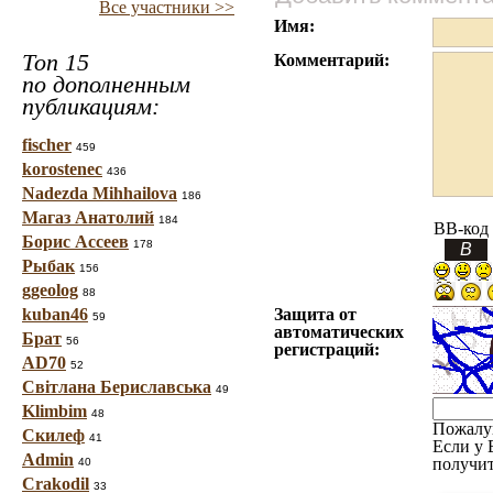
Все участники >>
Имя:
Топ 15
Комментарий:
по дополненным
публикациям:
fischer
459
korostenec
436
Nadezda Mihhailova
186
Магаз Анатолий
184
BB-код
Борис Ассеев
178
Рыбак
156
ggeolog
88
kuban46
Защита от
59
автоматических
Брат
56
регистраций:
AD70
52
Світлана Бериславська
49
Klimbim
48
Пожалу
Скилеф
41
Если у 
Admin
получит
40
Crakodil
33