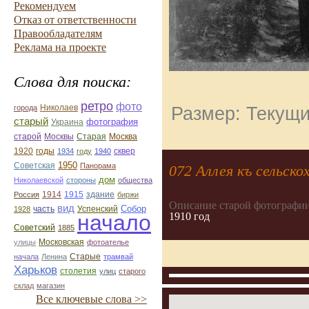
Рекомендуем
Отказ от ответственности
Правообладателям
Реклама на проекте
Слова для поиска:
ретро
фото
Николаев
Размер: Текущи
города
старый
фотография
Украина
Старая
Москва
старой
Москвы
1920
годы
сквер
1934
году
1940
1950
Советская
Панорама
072 Аллея къ сельск
дом
Николаевской
стороны
общества
1914
1915
здание
Россия
биржи
Описание старой фотографии
вид
Собор
Успенский
1928
часть
1910 год
начало
Советский
1885
улицы
Московская
фотоателье
Старые
начала
Ленина
трамвай
Харьков
столетия
улиц
старого
склад
магазин
Все ключевые слова >>