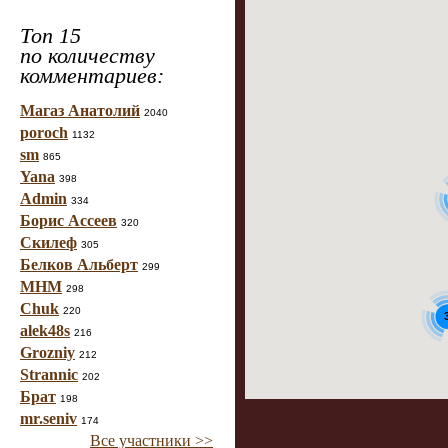
Топ 15
по количеству
комментариев:
Магаз Анатолий
2040
poroch
1132
sm
865
Yana
398
Admin
334
Борис Ассеев
320
Скилеф
305
Белков Альберт
299
МНМ
298
Chuk
220
alek48s
216
Grozniy
212
Strannic
202
Брат
198
mr.seniv
174
Все участники >>