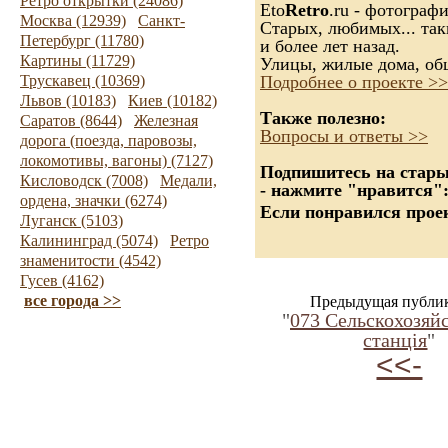
Ретро открытки (24086)
Eto
Retro
.ru - фотограф
Москва (12939)
Санкт-
Старых, любимых... так
Петербург (11780)
и более лет назад.
Картины (11729)
Улицы, жилые дома, об
Трускавец (10369)
Подробнее о проекте >>
Львов (10183)
Киев (10182)
Также полезно:
Саратов (8644)
Железная
Вопросы и ответы >>
дорога (поезда, паровозы,
локомотивы, вагоны) (7127)
Подпишитесь на старые
Кисловодск (7008)
Медали,
- нажмите "нравится"
ордена, значки (6274)
Если понравился проек
Луганск (5103)
Калининград (5074)
Ретро
знаменитости (4542)
Гусев (4162)
все города >>
Предыдущая публи
"
073 Сельскохозяй
станцiя
"
<<-