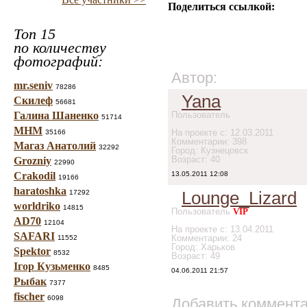
Поделиться ссылкой:
Топ 15
по количеству
фотографий:
Автор:
mr.seniv
78286
Yana
Скилеф
56681
Галина Шаненко
Пользователь
51714
МНМ
На проекте с: 12.03.2011
35166
Комментарии: 398
Магаз Анатолий
32292
Город: Кузнецовск
Возраст: 40
Grozniy
22990
Crakodil
13.05.2011 12:08
19166
haratoshka
Lounge_Lizard
17292
worldriko
14815
Пользователь
VIP
AD70
12104
На проекте с: 13.04.2011
SAFARI
Комментарии: 24
11552
Город: Харьков
Spektor
8532
Возраст: 49
Ігор Кузьменко
8485
04.06.2011 21:57
Рыбак
7377
fischer
6098
Добавить коммент