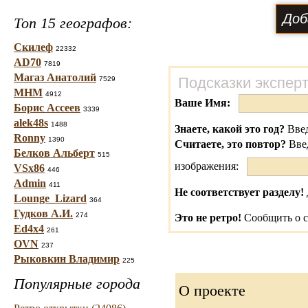
Топ 15 географов:
Скилеф
22332
AD70
7819
Магаз Анатолий
Подсказки экспер
7529
МНМ
4912
Ваше Имя:
Борис Ассеев
3339
alek48s
1488
Знаете, какой это год?
Введ
Ronny
1390
Считаете, это повтор?
Вве
Белков Альберт
515
изображения:
VSx86
446
Admin
411
Не соответствует разделу!
Lounge_Lizard
364
Гудков А.И.
274
Это не ретро!
Сообщить о с
Ed4x4
261
OVN
237
Рыковкин Владимир
225
Популярные города
О проекте