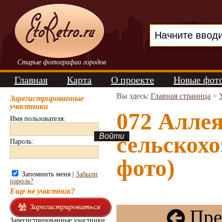
Старые фотографии городов
Главная
Карта
О проекте
Новые фот
Вы здесь:
Главная страница
>
Зарегистрированные
участники
072 Аллея
Имя пользователя:
сельскохо
Пароль:
фото)
Запомнить меня |
Забыли
пароль?
Еще не участник?
Пре
Зарегистрированные участники