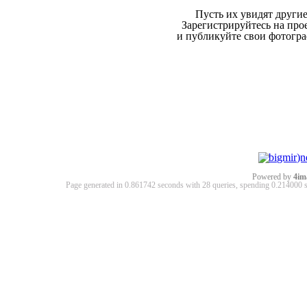
Пусть их увидят другие
Зарегистрируйтесь на про
и публикуйте свои фотогр
Powered by
4im
Page generated in 0.861742 seconds with 28 queries, spending 0.21400