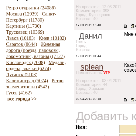
На проекте с: 12.03.2011
Ретро открытки (24086)
Комментарии: 398
Москва (12939)
Санкт-
Город: Кузнецовск
Возраст: 40
Петербург (11780)
Картины (11730)
17.03.2011 16:48
Трускавец (10369)
Данил
Мне 
Львов (10183)
Киев (10182)
Гость
Саратов (8644)
Железная
Город:
Возраст:
дорога (поезда, паровозы,
локомотивы, вагоны) (7127)
19.03.2011 01:44
Кисловодск (7008)
Медали,
splean
Како
ордена, значки (6274)
совсе
Пользователь
VIP
Луганск (5103)
Калининград (5074)
Ретро
На проекте с: 02.04.2011
Комментарии: 44
знаменитости (4542)
Город: Харьков
Гусев (4162)
Возраст: 40
все города >>
02.04.2011 09:18
Добавить 
Имя: