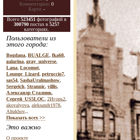
Комментарии:
0
Карта:
-
Всего
523451
фотографий в
300790
постах в
5257
категориях.
Пользователи из
этого города:
Bogdana
,
BUALGE
,
fka68
,
galarina
,
gray_universe
,
Lana
,
Locomot
,
Lounge_Lizard
,
petruccio7
,
sas54
,
SashaUralmashow
,
Sergeich
,
Strannic
,
villis
,
Александр Стадник
,
Сергей_US5LOC
,
2Игорь2
,
akovalyova
,
aleksandr1978
,
Altukhov
...
Показать всех >>
Это важно
О проекте