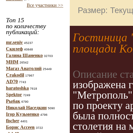
Все участники >>
Размер: Текущ
Топ 15
по количеству
публикаций:
Гостиница 
mr.seniv
45237
площади Ко
Скилеф
40848
Галина Шаненко
32703
МНМ
26542
Магаз Анатолий
25449
Описание ст
Crakodil
17967
изображена 
AD70
7743
haratoshka
7618
"Метрополь" 
Spektor
7249
Рыбак
по проекту а
6790
Николай Наседкин
5090
была полност
Ігор Кузьменко
4796
fischer
4401
столетия на
Борис Ассеев
3722