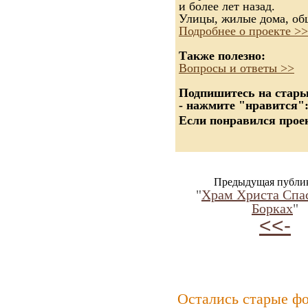
и более лет назад.
Улицы, жилые дома, об
Подробнее о проекте >>
Также полезно:
Вопросы и ответы >>
Подпишитесь на старые
- нажмите "нравится"
Если понравился проек
Предыдущая публи
"
Храм Христа Спас
Борках
"
<<-
Остались старые ф