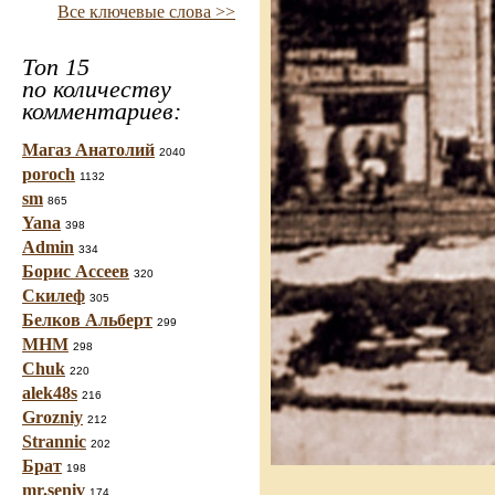
Все ключевые слова >>
Топ 15
по количеству
комментариев:
Магаз Анатолий
2040
poroch
1132
sm
865
Yana
398
Admin
334
Борис Ассеев
320
Скилеф
305
Белков Альберт
299
МНМ
298
Chuk
220
alek48s
216
Grozniy
212
Strannic
202
Брат
198
mr.seniv
174