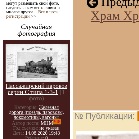
Предыд
могут размещать свои фото,
следить за комментариями и
Храм Хр
многое другое...
Все плюсы
регистрации >>
Случайная
фотография
Пассажирский паровоз
серии С типа 1-3-1
(1
фото)
Категория:
Железная
дорога (поезда, паровозы,
№ Публикации:
локомотивы, вагоны)
VIP
Автор поста:
МНМ
Год съемки:
не указан
Дата:
14.08.2020 19:48
Рейтинг:
0