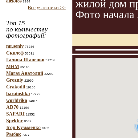
жилой дом пр
alek48s
3394
Все участники >>
Фото начала 2
Топ 15
по количеству
фотографий:
mr.seniv
78286
Скилеф
56681
Галина Шаненко
51714
МНМ
35166
Магаз Анатолий
32292
Grozniy
22990
Crakodil
19166
haratoshka
17292
worldriko
14815
AD70
12104
SAFARI
11552
Spektor
8532
Ігор Кузьменко
8485
Рыбак
7377