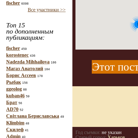
fischer
6098
Все участники >>
Топ 15
по дополненным
публикациям:
fischer
459
korostenec
436
Nadezda Mihhailova
186
Этот пост
Магаз Анатолий
184
Борис Ассеев
178
Рыбак
156
ggeolog
88
kuban46
59
Брат
56
AD70
52
Світлана Бериславська
49
Klimbim
48
Скилеф
41
Год съемки:
не указан
Admin
Старый город:
Харьков
40