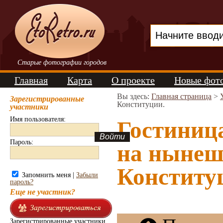
Старые фотографии городов
Главная
Карта
О проекте
Новые фот
Вы здесь:
Главная страница
>
Зарегистрированные
Конституции.
участники
Имя пользователя:
Гостиниц
Пароль:
на нынеш
Конституц
Запомнить меня |
Забыли
пароль?
Еще не участник?
Зарегистрированные участники