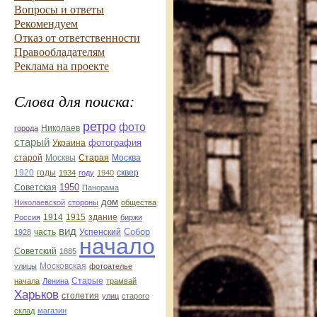
Вопросы и ответы
Рекомендуем
Отказ от ответственности
Правообладателям
Реклама на проекте
Слова для поиска:
ретро
фото
Николаев
города
старый
фотография
Украина
Старая
Москва
старой
Москвы
1920
годы
сквер
1934
году
1940
1950
Советская
Панорама
дом
Николаевской
стороны
общества
1914
1915
здание
Россия
биржи
вид
Собор
Успенский
1928
часть
начало
Советский
1885
улицы
Московская
фотоателье
Старые
начала
Ленина
трамвай
Харьков
столетия
улиц
старого
склад
магазин