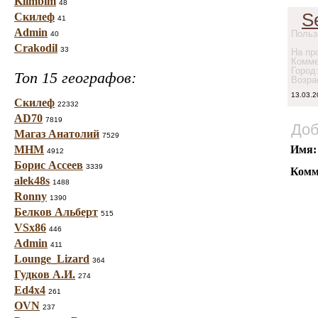
Klimbim
48
S
Скилеф
41
Admin
Польз
40
Crakodil
33
На про
Комме
Город
Топ 15 географов:
Возра
13.03.2
Скилеф
22332
AD70
7819
Доб
Магаз Анатолий
7529
МНМ
Имя:
4912
Борис Ассеев
3339
Комм
alek48s
1488
Ronny
1390
Белков Альберт
515
VSx86
446
Admin
411
Lounge_Lizard
364
Гудков А.И.
274
Ed4x4
261
OVN
237