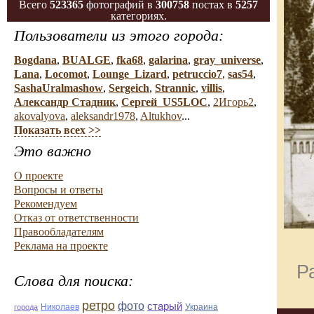
Всего
523365
фотографий в
300758
постах в
5257
категориях.
Пользователи из этого города:
Bogdana
,
BUALGE
,
fka68
,
galarina
,
gray_universe
,
Lana
,
Locomot
,
Lounge_Lizard
,
petruccio7
,
sas54
,
SashaUralmashow
,
Sergeich
,
Strannic
,
villis
,
Александр Стадник
,
Сергей_US5LOC
,
2Игорь2
,
akovalyova
,
aleksandr1978
,
Altukhov
...
Показать всех >>
Это важно
О проекте
Вопросы и ответы
Рекомендуем
Отказ от ответственности
Правообладателям
Реклама на проекте
Р
Слова для поиска:
ретро
фото
старый
Николаев
Украина
города