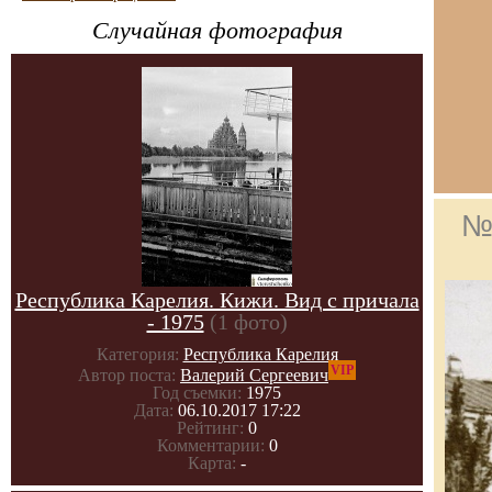
Случайная фотография
№
Республика Карелия. Кижи. Вид с причала
- 1975
(1 фото)
Категория:
Республика Карелия
VIP
Автор поста:
Валерий Сергеевич
Год съемки:
1975
Дата:
06.10.2017 17:22
Рейтинг:
0
Комментарии:
0
Карта:
-