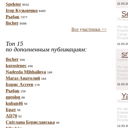
Spektor
11.03.2
8532
Ігор Кузьменко
8485
S
Рыбак
7377
Польз
fischer
6098
На про
Все участники >>
Комме
Город
Возра
Топ 15
11.03.2
по дополненным публикациям:
s
fischer
Админ
459
korostenec
436
На про
Комме
Nadezda Mihhailova
186
Город
Магаз Анатолий
Возра
184
Борис Ассеев
11.03.2
178
Рыбак
156
Y
ggeolog
88
Польз
kuban46
59
На про
Брат
56
Комме
AD70
Город
52
Возра
Світлана Бериславська
49
12.03.2