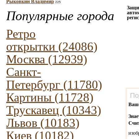
Рыковкин Владимир
225
Защи
Популярные города
авто
реги
Ретро
открытки (24086)
Москва (12939)
Санкт-
Петербург (11780)
Картины (11728)
По
Ваш
Трускавец (10343)
Знае
Львов (10183)
Счит
Киев (10182)
изо