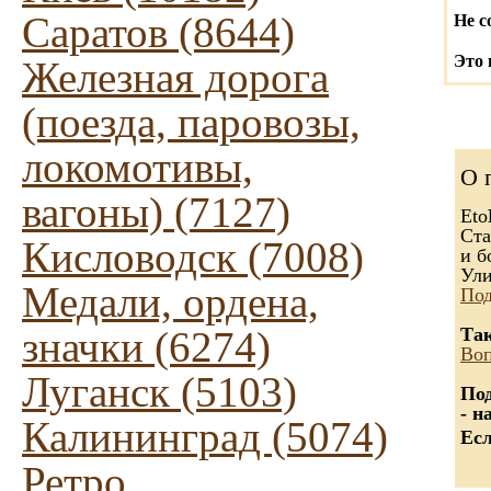
Саратов (8644)
Не с
Это 
Железная дорога
(поезда, паровозы,
локомотивы,
О 
вагоны) (7127)
Eto
Ста
Кисловодск (7008)
и б
Ули
Медали, ордена,
Под
значки (6274)
Так
Воп
Луганск (5103)
Под
- н
Калининград (5074)
Есл
Ретро