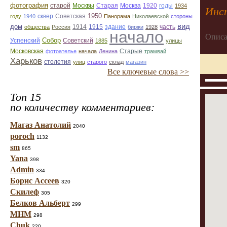
фотография
Старая
Москва
1920
годы
старой
Москвы
1934
Инс
1950
сквер
году
1940
Советская
Панорама
Николаевской
стороны
вид
дом
1914
1915
здание
общества
Россия
биржи
1928
часть
начало
Описа
Собор
Успенский
Советский
1885
улицы
Старые
Московская
фотоателье
начала
Ленина
трамвай
Харьков
столетия
улиц
старого
склад
магазин
Все ключевые слова >>
Топ 15
по количеству комментариев:
Магаз Анатолий
2040
poroch
1132
sm
865
Yana
398
Admin
334
Борис Ассеев
320
Скилеф
305
Белков Альберт
299
МНМ
298
Chuk
220