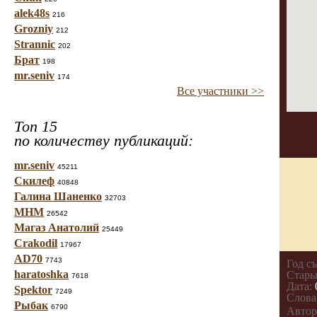
alek48s
216
Grozniy
212
Strannic
202
Брат
198
mr.seniv
174
Все участники >>
Топ 15
по количеству публикаций:
mr.seniv
45211
Скилеф
40848
Галина Шаненко
32703
МНМ
26542
Магаз Анатолий
25449
Crakodil
17967
AD70
7743
Год с
haratoshka
Стары
7618
Дата:
Spektor
7249
Слова
Рыбак
6790
Автор