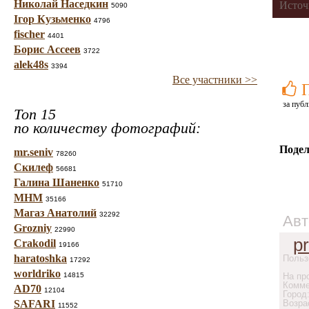
Николай Наседкин
Источ
5090
Ігор Кузьменко
4796
fischer
4401
Борис Ассеев
3722
alek48s
3394
Все участники >>
за публ
Топ 15
по количеству фотографий:
Подел
mr.seniv
78260
Скилеф
56681
Галина Шаненко
51710
МНМ
35166
Магаз Анатолий
32292
Авт
Grozniy
22990
p
Crakodil
19166
haratoshka
Польз
17292
worldriko
14815
На про
Комме
AD70
12104
Город
SAFARI
Возра
11552