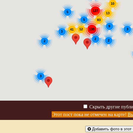
10
127
5
13
5
83
9
3
12
138
41
3
2
2
2
3
Скрыть другие публ
Этот пост пока не отмечен на карте!
Вы
Добавить фото в этот 