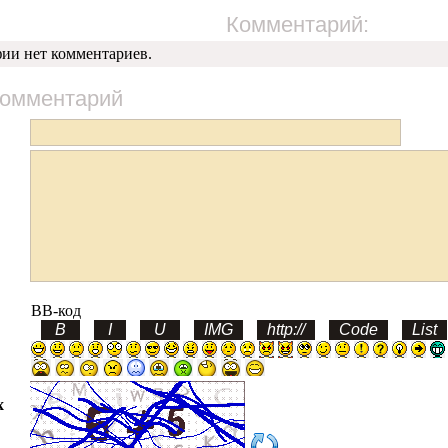
Комментарий:
фии нет комментариев.
комментарий
BB-код
х