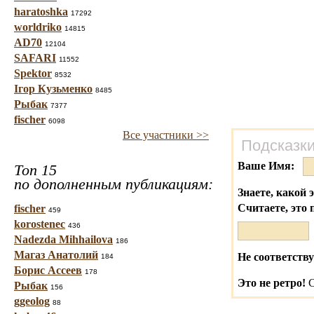
haratoshka
17292
worldriko
14815
AD70
12104
SAFARI
11552
Spektor
8532
Ігор Кузьменко
8485
Рыбак
7377
fischer
6098
Все участники >>
Подсказки
Ваше Имя:
Топ 15
по дополненным публикациям:
Знаете, какой 
Считаете, это 
fischer
459
korostenec
436
Nadezda Mihhailova
186
Магаз Анатолий
Не соответству
184
Борис Ассеев
178
Это не ретро!
С
Рыбак
156
ggeolog
88