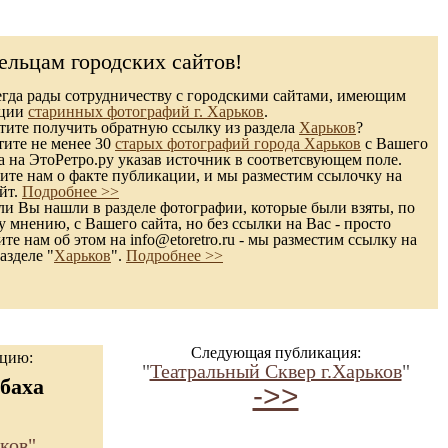
ельцам городских сайтов!
гда рады сотрудничеству с городскими сайтами, имеющим
кции
старинных фотографий г. Харьков
.
ите получить обратную ссылку из раздела
Харьков
?
тите не менее 30
старых фотографий города Харьков
с Вашего
а на ЭтоРетро.ру указав источник в соответсвующем поле.
те нам о факте публикации, и мы разместим ссылочку на
йт.
Подробнее >>
и Вы нашли в разделе фотографии, которые были взяты, по
 мнению, с Вашего сайта, но без ссылки на Вас - просто
те нам об этом на info@etoretro.ru - мы разместим ссылку на
азделе "
Харьков
".
Подробнее >>
Следующая публикация:
ацию:
"
Театральный Сквер г.Харьков
"
баха
->>
ков"