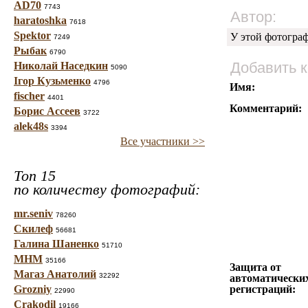
AD70
7743
Автор:
haratoshka
7618
Spektor
У этой фотогра
7249
Рыбак
6790
Добавить 
Николай Наседкин
5090
Ігор Кузьменко
4796
Имя:
fischer
4401
Комментарий:
Борис Ассеев
3722
alek48s
3394
Все участники >>
Топ 15
по количеству фотографий:
mr.seniv
78260
Скилеф
56681
Галина Шаненко
51710
МНМ
35166
Защита от
Магаз Анатолий
32292
автоматически
Grozniy
регистраций:
22990
Crakodil
19166