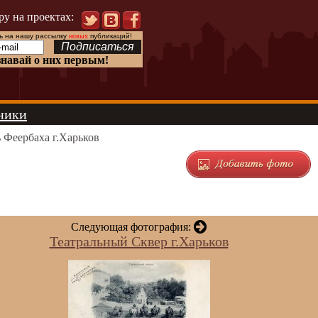
ру на проектах:
 на нашу рассылку
новых
публикаций!
знавай о них первым!
ники
Феербаха г.Харьков
Следующая фотография:
Театральный Сквер г.Харьков