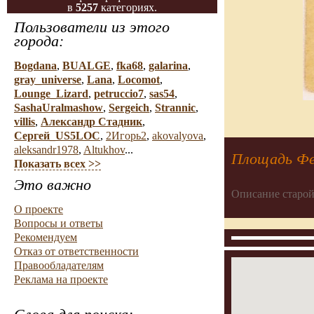
в
5257
категориях.
Пользователи из этого
города:
Bogdana
,
BUALGE
,
fka68
,
galarina
,
gray_universe
,
Lana
,
Locomot
,
Lounge_Lizard
,
petruccio7
,
sas54
,
SashaUralmashow
,
Sergeich
,
Strannic
,
villis
,
Александр Стадник
,
Сергей_US5LOC
,
2Игорь2
,
akovalyova
,
aleksandr1978
,
Altukhov
...
Площадь Фе
Показать всех >>
Это важно
Описание старой
О проекте
Вопросы и ответы
Рекомендуем
Отказ от ответственности
Правообладателям
Реклама на проекте