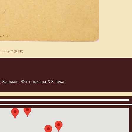
игинал * (0 KB)
.Харьков. Фото начала ХХ века