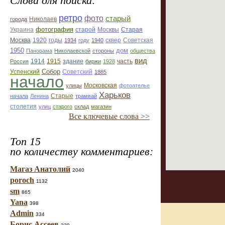
Слова для поиска:
ретро
фото
старый
Николаев
города
фотография
Украина
Старая
старой
Москвы
Москва
1920
годы
сквер
1934
году
1940
Советская
1950
дом
Панорама
Николаевской
стороны
общества
вид
1914
1915
здание
Россия
биржи
1928
часть
Собор
Успенский
Советский
1885
начало
улицы
Московская
фотоателье
Харьков
Старые
начала
Ленина
трамвай
столетия
улиц
старого
склад
магазин
Все ключевые слова >>
Топ 15
по количеству комментариев:
Магаз Анатолий
2040
poroch
1132
sm
865
Yana
398
Admin
334
Борис Ассеев