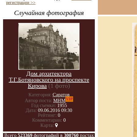
регистрации >>
Случайная фотография
Дом архитектора
Т.Г.Ботяновского на проспекте
Кирова
(1 фото)
Категория:
Саратов
VIP
Автор поста:
МНМ
Год съемки:
1955
Дата:
09.06.2016 09:30
Рейтинг:
0
Комментарии:
0
Карта:
Всего
523369
фотографий в
300760
постах