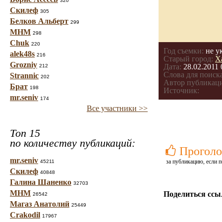
320
Скилеф
305
Белков Альберт
299
МНМ
298
Chuk
220
Год съемки:
не у
alek48s
216
Старый город:
Х
Grozniy
Дата:
28.02.2011 
212
Слова для поиска
Strannic
202
Автор публикац
Брат
198
Источник:
mr.seniv
174
Все участники >>
Топ 15
по количеству публикаций:
Проголо
mr.seniv
за публикацию, если п
45211
Скилеф
40848
Галина Шаненко
32703
МНМ
Поделиться ссы
26542
Магаз Анатолий
25449
Crakodil
17967