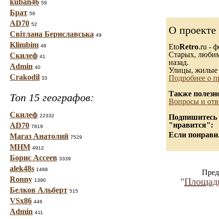
kuban46
59
Брат
56
AD70
52
О проекте
Світлана Бериславська
49
Klimbim
Eto
Retro
.ru -
48
Старых, любимы
Скилеф
41
назад.
Admin
40
Улицы, жилые 
Crakodil
Подробнее о п
33
Также полезн
Топ 15 географов:
Вопросы и отв
Скилеф
22332
Подпишитесь н
"нравится":
AD70
7819
Если понравил
Магаз Анатолий
7529
МНМ
4912
Борис Ассеев
3339
alek48s
1488
Пред
Ronny
"
Площадь
1390
Белков Альберт
515
VSx86
446
Admin
411