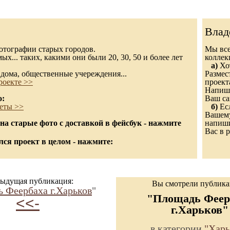
Влад
 фотографии старых городов.
Мы все
х... таких, какими они были 20, 30, 50 и более лет
колле
а)
Хот
дома, общественные учереждения...
Размес
роекте >>
проект
Напиши
о:
Ваш са
еты >>
б)
Есл
Вашему
а старые фото с доставкой в фейсбук - нажмите
напиши
Вас в р
ся проект в целом - нажмите:
ыдущая публикация:
Вы смотрели публик
 Феербаха г.Харьков
"
"Площадь Феер
<<-
г.Харьков"
в категории
"Харь