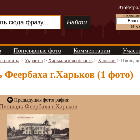
ЭтоРетро.
(!)
Подпишись
И у
о
Популярные фото
Комментарии
Участ
 страница
>
Украина
>
Харьковская область
>
Харьков
> Площадь 
Феербаха г.Харьков (1 фото)
Предыдущая фотография:
Площадь Феербаха г.Харьков