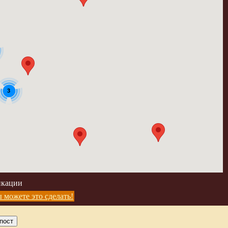
3
икации
 можете это сделать!
пост