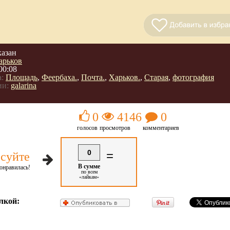
казан
арьков
00:08
:
Площадь
,
Феербаха.
,
Почта.
,
Харьков.
,
Старая
,
фотография
ии:
galarina
0
4146
0
голосов
просмотров
комментариев
0
=
суйте
В сумме
онравилась!
по всем
«лайкам»
лкой: