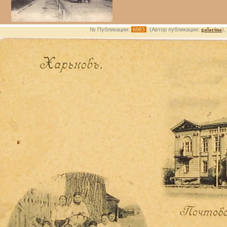
№ Публикации:
6983
(Автор публикации:
galarina
)