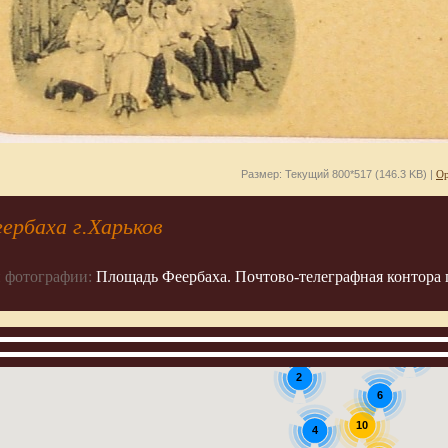
Размер: Текущий 800*517 (146.3 KB) |
Ор
ербаха г.Харьков
 фотографии:
Площадь Феербаха. Почтово-телеграфная контора г
4
2
6
10
4