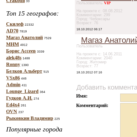
Crakodil
33
Пользователь
VIP
На проекте с: 08.08.2012
Топ 15 географов:
Комментарии: 299
Город: Чебоксары
Возраст: 76
Скилеф
22332
18.10.2012 06:17
AD70
7819
Магаз Анатолий
Магаз Анатоли
7529
МНМ
4912
Пользователь
Борис Ассеев
3339
На проекте с: 14.06.2011
alek48s
Комментарии: 2040
1488
Город: Житомир
Ronny
1390
Возраст: 77
Белков Альберт
515
18.10.2012 07:16
VSx86
446
Admin
411
Добавить коммент
Lounge_Lizard
364
Имя:
Гудков А.И.
274
Ed4x4
Комментарий:
261
OVN
237
Рыковкин Владимир
225
Популярные города