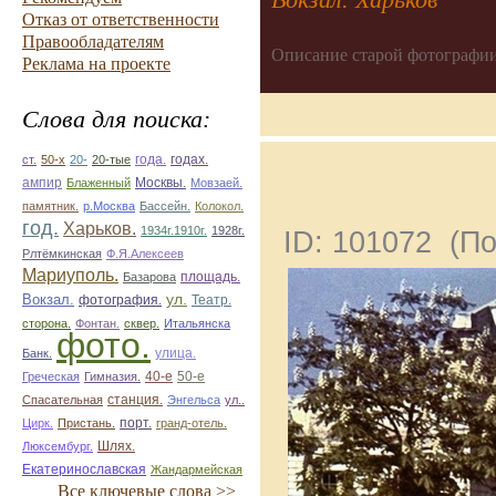
Отказ от ответственности
Правообладателям
Описание старой фотографии
Реклама на проекте
Слова для поиска:
ст.
50-х
20-
20-тые
года.
годах.
ампир
Блаженный
Москвы.
Мовзаей.
памятник.
р.Москва
Бассейн.
Колокол.
год.
Харьков.
1934г.1910г.
1928г.
ID: 101072 (П
Рлтёмкинская
Ф.Я.Алексеев
Мариуполь.
площадь.
Базарова
ул.
Вокзал.
фотография.
Театр.
сторона.
Фонтан.
сквер.
Итальянска
фото.
улица.
Банк.
50-е
Греческая
Гимназия.
40-е
Спасательная
станция.
Энгельса
ул..
Цирк.
Пристань.
порт.
гранд-отель.
Люксембург.
Шлях.
Екатеринославская
Жандармейская
Все ключевые слова >>