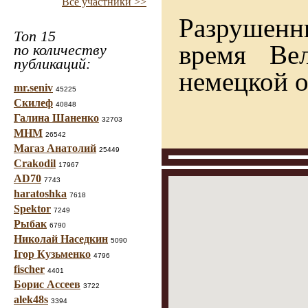
Все участники >>
Разрушенн
Топ 15
время Ве
по количеству
публикаций:
немецкой о
mr.seniv
45225
Скилеф
40848
Галина Шаненко
32703
МНМ
26542
Магаз Анатолий
25449
Crakodil
17967
AD70
7743
haratoshka
7618
Spektor
7249
Рыбак
6790
Николай Наседкин
5090
Ігор Кузьменко
4796
fischer
4401
Борис Ассеев
3722
alek48s
3394