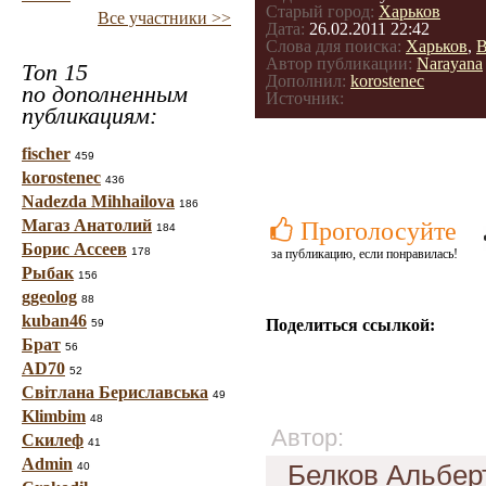
Старый город:
Харьков
Все участники >>
Дата:
26.02.2011 22:42
Слова для поиска:
Харьков
,
В
Автор публикации:
Narayana
Топ 15
Дополнил:
korostenec
по дополненным
Источник:
публикациям:
fischer
459
korostenec
436
Nadezda Mihhailova
186
Магаз Анатолий
Проголосуйте
184
Борис Ассеев
178
за публикацию, если понравилась!
Рыбак
156
ggeolog
88
kuban46
Поделиться ссылкой:
59
Брат
56
AD70
52
Світлана Бериславська
49
Klimbim
48
Автор:
Скилеф
41
Admin
Белков Альбер
40