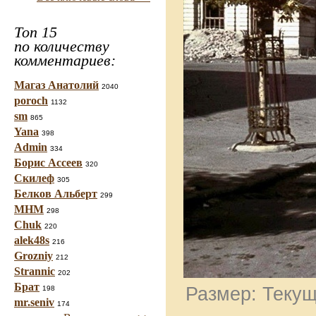
Топ 15
по количеству
комментариев:
Магаз Анатолий
2040
poroch
1132
sm
865
Yana
398
Admin
334
Борис Ассеев
320
Скилеф
305
Белков Альберт
299
МНМ
298
Chuk
220
alek48s
216
Grozniy
212
Strannic
202
Брат
Размер: Текущ
198
mr.seniv
174