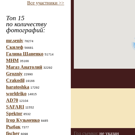
Все участники >>
Топ 15
по количеству
фотографий:
mr.seniv
78274
Скилеф
56681
Галина Шаненко
51714
МНМ
35166
Магаз Анатолий
32292
Grozniy
22990
Crakodil
19166
haratoshka
17292
worldriko
14815
AD70
12104
SAFARI
11552
Spektor
8532
Ігор Кузьменко
8485
Рыбак
7377
fischer
Год съемки:
не указан
6098