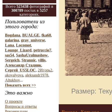
Всего
523438
фотографий в
300789
постах в
5257
категориях.
Пользователи из
этого города:
Bogdana
,
BUALGE
,
fka68
,
galarina
,
gray_universe
,
Lana
,
Locomot
,
Lounge_Lizard
,
petruccio7
,
sas54
,
SashaUralmashow
,
Sergeich
,
Strannic
,
villis
,
Александр Стадник
,
Сергей_US5LOC
,
2Игорь2
,
akovalyova
,
aleksandr1978
,
Altukhov
...
Показать всех >>
Размер: Теку
Это важно
О проекте
Вопросы и ответы
Вокзал. Харьков
Рекомендуем