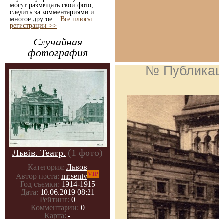
могут размещать свои фото,
следить за комментариями и
многое другое...
Все плюсы
регистрации >>
Случайная
фотография
№ Публика
Львів. Театр.
(1 фото)
Категория:
Львов
VIP
Автор поста:
mr.seniv
Год съемки:
1914-1915
Дата:
10.06.2019 08:21
Рейтинг:
0
Комментарии:
0
Карта:
-