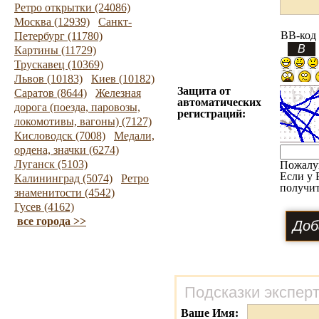
Ретро открытки (24086)
Москва (12939)
Санкт-
BB-код
Петербург (11780)
Картины (11729)
Трускавец (10369)
Львов (10183)
Киев (10182)
Защита от
Саратов (8644)
Железная
автоматических
дорога (поезда, паровозы,
регистраций:
локомотивы, вагоны) (7127)
Кисловодск (7008)
Медали,
ордена, значки (6274)
Луганск (5103)
Пожалу
Если у 
Калининград (5074)
Ретро
получит
знаменитости (4542)
Гусев (4162)
все города >>
Подсказки экспер
Ваше Имя: