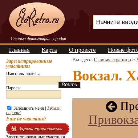
Старые фотографии городов
Главная
Карта
О проекте
Новые фот
Вы здесь:
Главная страница
>
Зарегистрированные
участники
Вокзал. Х
Имя пользователя:
Пароль:
Пре
Запомнить меня |
Забыли
пароль?
Привокза
Еще не участник?
Зарегистрированные участники