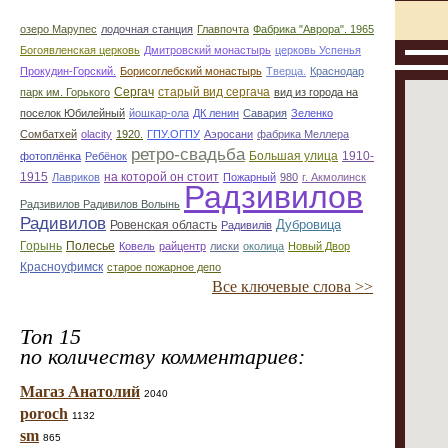
озеро Марупес
лодочная станция
Главпочта
Фабрика "Аврора". 1965
Богоявленская церковь
Дмитровский монастырь
церковь Успенья
Прокудин-Горский.
Борисоглебский монастырь
Тверца.
Краснодар
Сергач
старый вид сергача
парк им. Горького
вид из города на
поселок Юбилейный
йошкар-ола
ДК ленин
Савария
Зеленко
Сомбатхей
olacity
1920.
ГПУ.ОГПУ
Аэросани
фабрика Меллера
ретро-свадьба
Большая улица
1910-
фотоплёнка
Ребёнок
1915
на которой он стоит
Лавриков
Пожарный
980
г. Акмолинск
Радзивилов
Радзивилов Радивилов Волынь
Радивилов
Дубровица
Ровенская область
Радивилiв
Горынь
Полесье
Ковель
райцентр
лиски
околица
Новый Двор
Красноуфимск
старое пожарное депо
Все ключевые слова >>
Топ 15
по количеству комментариев:
Магаз Анатолий
2040
poroch
1132
sm
865