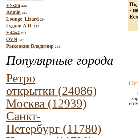
Под
VSx86
446
- н
Admin
411
Есл
Lounge_Lizard
364
Гудков А.И.
274
Ed4x4
261
OVN
237
Рыковкин Владимир
225
Популярные города
Ретро
Ос
открытки (24086)
Зар
Москва (12939)
и п
Санкт-
Петербург (11780)