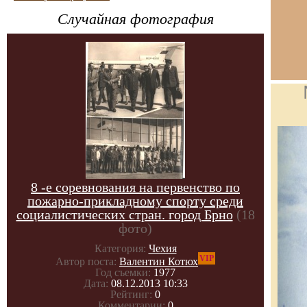
Случайная фотография
8 -е соревнования на первенство по
пожарно-прикладному спорту среди
социалистических стран. город Брно
(18
фото)
Категория:
Чехия
VIP
Автор поста:
Валентин Котюх
Год съемки:
1977
Дата:
08.12.2013 10:33
Рейтинг:
0
Комментарии:
0