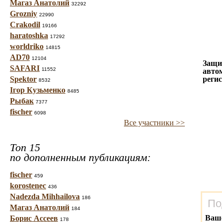
Магаз Анатолий
32292
Grozniy
22990
Crakodil
19166
haratoshka
17292
worldriko
14815
AD70
12104
Защи
SAFARI
11552
авто
Spektor
реги
8532
Ігор Кузьменко
8485
Рыбак
7377
fischer
6098
Все участники >>
Топ 15
по дополненным публикациям:
fischer
459
korostenec
436
Nadezda Mihhailova
186
По
Магаз Анатолий
184
Ваш
Борис Ассеев
178