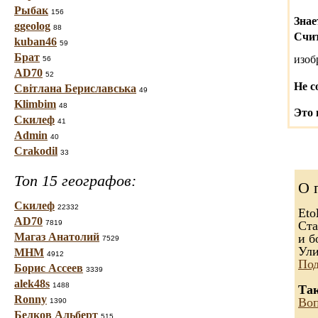
Рыбак
156
Знае
ggeolog
88
Счит
kuban46
59
Брат
изо
56
AD70
52
Не с
Світлана Бериславська
49
Klimbim
48
Это 
Скилеф
41
Admin
40
Crakodil
33
Топ 15 географов:
О 
Скилеф
22332
Eto
AD70
7819
Ста
Магаз Анатолий
и б
7529
Ули
МНМ
4912
Под
Борис Ассеев
3339
alek48s
1488
Так
Ronny
Воп
1390
Белков Альберт
515