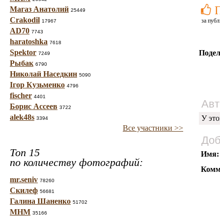
Магаз Анатолий
25449
Crakodil
за публ
17967
AD70
7743
haratoshka
7618
Spektor
Подел
7249
Рыбак
6790
Николай Наседкин
5090
Ігор Кузьменко
4796
fischer
4401
Авт
Борис Ассеев
3722
alek48s
У это
3394
Все участники >>
Доб
Топ 15
Имя:
по количеству фотографий:
Комм
mr.seniv
78260
Скилеф
56681
Галина Шаненко
51702
МНМ
35166