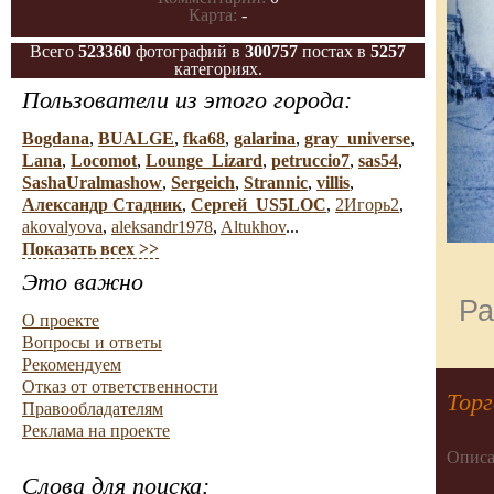
Карта:
-
Всего
523360
фотографий в
300757
постах в
5257
категориях.
Пользователи из этого города:
Bogdana
,
BUALGE
,
fka68
,
galarina
,
gray_universe
,
Lana
,
Locomot
,
Lounge_Lizard
,
petruccio7
,
sas54
,
SashaUralmashow
,
Sergeich
,
Strannic
,
villis
,
Александр Стадник
,
Сергей_US5LOC
,
2Игорь2
,
akovalyova
,
aleksandr1978
,
Altukhov
...
Показать всех >>
Это важно
Ра
О проекте
Вопросы и ответы
Рекомендуем
Отказ от ответственности
Тор
Правообладателям
Реклама на проекте
Описа
Слова для поиска: