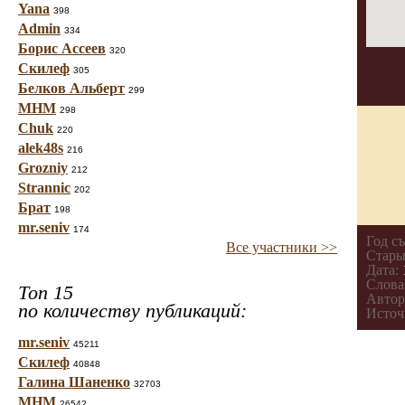
Yana
398
Admin
334
Борис Ассеев
320
Скилеф
305
Белков Альберт
299
МНМ
298
Chuk
220
alek48s
216
Grozniy
212
Strannic
202
Брат
198
mr.seniv
174
Год с
Все участники >>
Стары
Дата:
Слова
Топ 15
Автор
по количеству публикаций:
Источ
mr.seniv
45211
Скилеф
40848
Галина Шаненко
32703
МНМ
26542