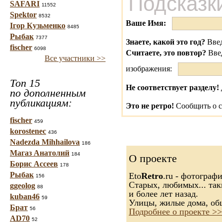
Подсказк
SAFARI
11552
Spektor
8532
Ваше Имя:
Ігор Кузьменко
8485
Рыбак
7377
Знаете, какой это год?
Введ
fischer
6098
Считаете, это повтор?
Вве
Все участники >>
изображения:
Топ 15
Не соответствует разделу!
по дополненным
публикациям:
Это не ретро!
Сообщить о с
fischer
459
korostenec
436
Nadezda Mihhailova
186
Магаз Анатолий
184
О проекте
Борис Ассеев
178
Рыбак
Eto
Retro
.ru - фотограф
156
Старых, любимых... так
ggeolog
88
и более лет назад.
kuban46
59
Улицы, жилые дома, об
Брат
56
Подробнее о проекте >>
AD70
52