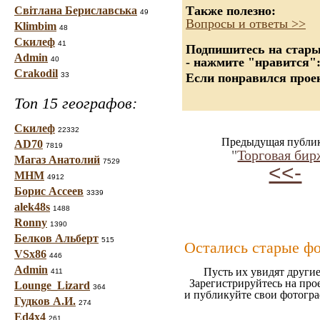
Также полезно:
Світлана Бериславська
49
Вопросы и ответы >>
Klimbim
48
Скилеф
41
Подпишитесь на старые
Admin
40
- нажмите "нравится"
Crakodil
33
Если понравился проек
Топ 15 географов:
Скилеф
22332
Предыдущая публи
AD70
7819
"
Торговая бир
Магаз Анатолий
7529
<<-
МНМ
4912
Борис Ассеев
3339
alek48s
1488
Ronny
1390
Белков Альберт
515
Остались старые ф
VSx86
446
Admin
Пусть их увидят другие
411
Зарегистрируйтесь на про
Lounge_Lizard
364
и публикуйте свои фотогр
Гудков А.И.
274
Ed4x4
261