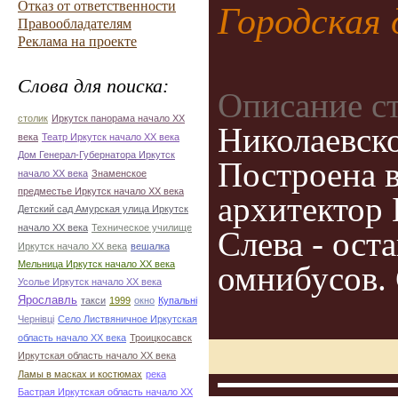
Отказ от ответственности
Городская 
Правообладателям
Реклама на проекте
Слова для поиска:
Описание с
столик
Иркутск панорама начало ХХ
Николаевск
века
Театр Иркутск начало ХХ века
Дом Генерал-Губернатора Иркутск
Построена в
начало ХХ века
Знаменское
предместье Иркутск начало ХХ века
архитектор 
Детский сад Амурская улица Иркутск
начало ХХ века
Техническое училище
Слева - ост
Иркутск начало ХХ века
вешалка
Мельница Иркутск начало ХХ века
омнибусов. 
Усолье Иркутск начало ХХ века
Ярославль
такси
1999
окно
Купальні
Чернівці
Село Листвяничное Иркутская
область начало ХХ века
Троицкосавск
Иркутская область начало ХХ века
Ламы в масках и костюмах
река
Бастрая Иркутская область начало ХХ