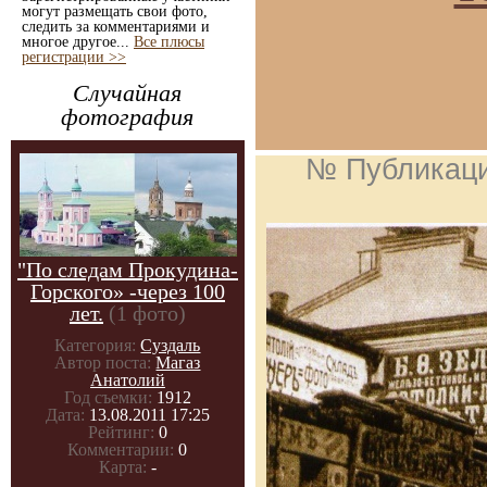
могут размещать свои фото,
следить за комментариями и
многое другое...
Все плюсы
регистрации >>
Случайная
фотография
№ Публикац
"По следам Прокудина-
Горского» -через 100
лет.
(1 фото)
Категория:
Суздаль
Автор поста:
Магаз
Анатолий
Год съемки:
1912
Дата:
13.08.2011 17:25
Рейтинг:
0
Комментарии:
0
Карта:
-