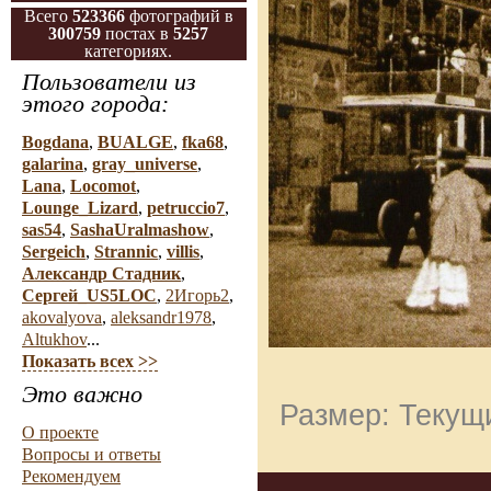
Всего
523366
фотографий в
300759
постах в
5257
категориях.
Пользователи из
этого города:
Bogdana
,
BUALGE
,
fka68
,
galarina
,
gray_universe
,
Lana
,
Locomot
,
Lounge_Lizard
,
petruccio7
,
sas54
,
SashaUralmashow
,
Sergeich
,
Strannic
,
villis
,
Александр Стадник
,
Сергей_US5LOC
,
2Игорь2
,
akovalyova
,
aleksandr1978
,
Altukhov
...
Показать всех >>
Это важно
Размер: Текущи
О проекте
Вопросы и ответы
Рекомендуем