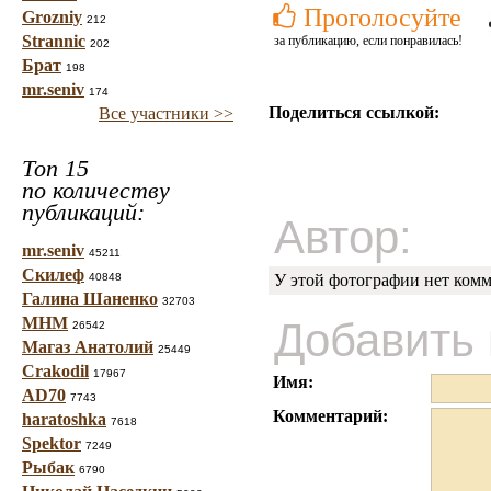
Проголосуйте
Grozniy
212
Strannic
за публикацию, если понравилась!
202
Брат
198
mr.seniv
174
Поделиться ссылкой:
Все участники >>
Топ 15
по количеству
публикаций:
Автор:
mr.seniv
45211
Скилеф
40848
У этой фотографии нет комм
Галина Шаненко
32703
МНМ
Добавить
26542
Магаз Анатолий
25449
Crakodil
17967
Имя:
AD70
7743
Комментарий:
haratoshka
7618
Spektor
7249
Рыбак
6790