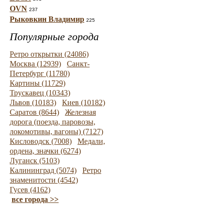
OVN
237
Рыковкин Владимир
225
Популярные города
Ретро открытки (24086)
Москва (12939)
Санкт-
Петербург (11780)
Картины (11729)
Трускавец (10343)
Львов (10183)
Киев (10182)
Саратов (8644)
Железная
дорога (поезда, паровозы,
локомотивы, вагоны) (7127)
Кисловодск (7008)
Медали,
ордена, значки (6274)
Луганск (5103)
Калининград (5074)
Ретро
знаменитости (4542)
Гусев (4162)
все города >>