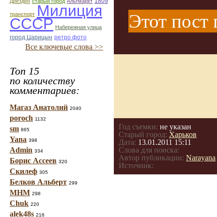
1809
Дрезден
старый город
Альтмаркт
Милиция
Этот пост 
транспорт
СССР
Набережная улица
город Царицын
ретро фото
Все ключевые слова >>
Топ 15
по количеству
комментариев:
Магаз Анатолий
2040
poroch
1132
Год съемки:
не указан
sm
865
Старый город:
Харьков
Yana
398
Дата:
13.01.2011 15:11
Admin
Слова для поиска:
334
Автор публикации:
Narayana
Борис Ассеев
320
Источник:
Скилеф
305
Белков Альберт
299
МНМ
298
Chuk
220
alek48s
216