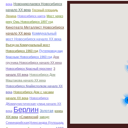
Новониколаевск Новосибирск
века
начало ХХ века
Грозный-площадь
Ленина
Новосибирск карта
Мост через
реку Омь Новосибирск 1897 год
Кинотеатр Металлист Новосибирск
начало ХХ века
Коммунальный
мост Новосибирск начало ХХ века
Въезд на Коммунальный мост
Новосибирск 1960 год
Путепровод над
Красным Новосибирск 1960 год
Дом
грузчика Новосибирск начало ХХ века
Новосибирск Красный проспект
3
начало ХХ века
Новосибирск Дом
Маштакова начало ХХ века
Новосибирск Крайисполком начало ХХ
века
Новосибирск Дом с часами
начало ХХ века
Новосибирск
ДКоммунистическая улица начало ХХ
Берлин
Золотая
века
конец
ХІХ века
«Славянский
завод»
Семинарийская(Александра II)площадь