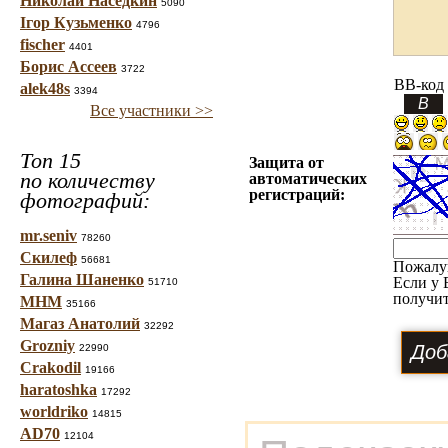
Николай Наседкин
5090
Ігор Кузьменко
4796
fischer
4401
Борис Ассеев
3722
BB-код
alek48s
3394
Все участники >>
Топ 15
Защита от
по количеству
автоматических
регистраций:
фотографий:
mr.seniv
78260
Скилеф
56681
Пожалу
Галина Шаненко
Если у 
51710
получит
МНМ
35166
Магаз Анатолий
32292
Grozniy
22990
Crakodil
19166
haratoshka
17292
worldriko
14815
AD70
12104