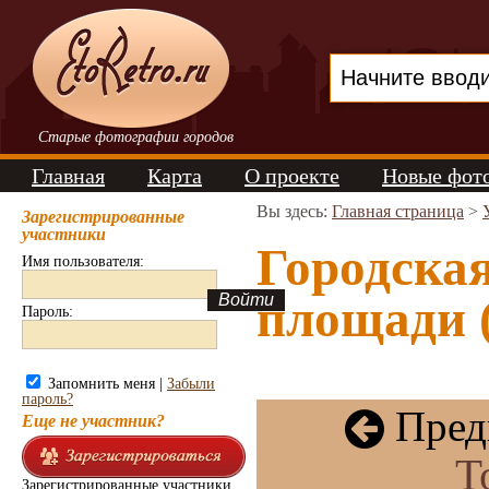
Старые фотографии городов
Главная
Карта
О проекте
Новые фот
Вы здесь:
Главная страница
>
Зарегистрированные
участники
Городска
Имя пользователя:
площади (
Пароль:
Запомнить меня |
Забыли
пароль?
Пред
Еще не участник?
Т
Зарегистрированные участники