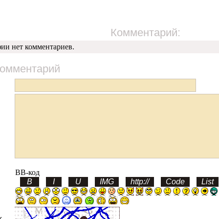
Комментарий:
фии нет комментариев.
комментарий
BB-код
х