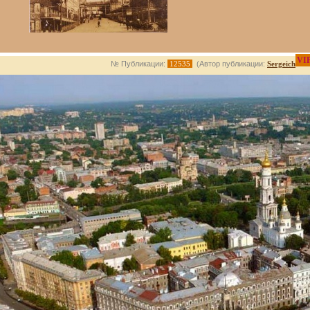
VI
№ Публикации:
12535
(Автор публикации:
Sergeich