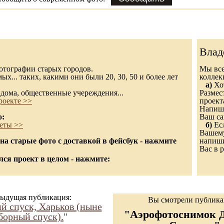
Влад
 фотографии старых городов.
Мы все
х... таких, какими они были 20, 30, 50 и более лет
колле
а)
Хот
дома, общественные учереждения...
Размес
роекте >>
проект
Напиши
о:
Ваш са
еты >>
б)
Есл
Вашему
а старые фото с доставкой в фейсбук - нажмите
напиши
Вас в р
ся проект в целом - нажмите:
ыдущая публикация:
Вы смотрели публик
й спуск, Харьков (ныне
"Аэрофотоснимок 
борный спуск).
"