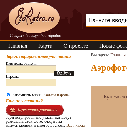
Старые фотографии городов
Главная
Карта
О проекте
Новые фот
Вы здесь:
Главная
Зарегистрированные участники
Имя пользователя:
Аэрофот
Пароль:
Запомнить меня |
Забыли пароль?
Купеческ
Еще не участник?
Зарегистрированные участники могут
размещать свои фото, следить за
комментариями и многое другое...
Все плюсы