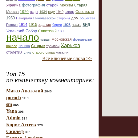
фотография
Украина
Старая
старой
Москвы
Москва
1920
годы
сквер
1934
году
1940
Советская
1950
дом
Панорама
Николаевской
стороны
общества
вид
1914
1915
здание
Россия
биржи
1928
часть
Собор
Успенский
Советский
1885
начало
улицы
Московская
фотоателье
Харьков
Старые
начала
Ленина
трамвай
столетия
улиц
старого
склад
магазин
Все ключевые слова >>
Топ 15
по количеству комментариев:
Магаз Анатолий
2040
poroch
1132
sm
865
Yana
398
Admin
334
Борис Ассеев
320
Скилеф
305