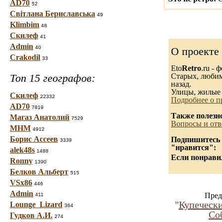
AD70
52
Світлана Бериславська
49
Klimbim
48
Скилеф
41
Admin
40
О проекте
Crakodil
33
Eto
Retro
.ru -
Топ 15 географов:
Старых, любимы
назад.
Улицы, жилые 
Скилеф
22332
Подробнее о п
AD70
7819
Также полезн
Магаз Анатолий
7529
Вопросы и отв
МНМ
4912
Борис Ассеев
Подпишитесь н
3339
"нравится":
alek48s
1488
Если понравил
Ronny
1390
Белков Альберт
515
VSx86
446
Admin
Пред
411
"
Купечески
Lounge_Lizard
364
Со
Гудков А.И.
274