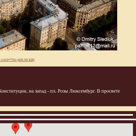
 1410*794 (400.09 KB)
онституции, на запад - пл. Розы Люксембург. В просвете