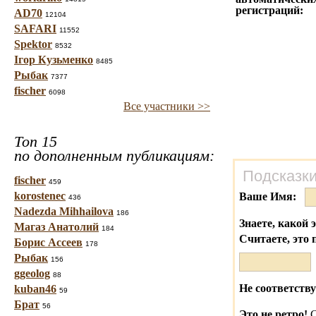
регистраций:
AD70
12104
SAFARI
11552
Spektor
8532
Ігор Кузьменко
8485
Рыбак
7377
fischer
6098
Все участники >>
Топ 15
по дополненным публикациям:
Подсказки
fischer
459
korostenec
Ваше Имя:
436
Nadezda Mihhailova
186
Знаете, какой 
Магаз Анатолий
184
Считаете, это 
Борис Ассеев
178
Рыбак
156
ggeolog
88
Не соответству
kuban46
59
Брат
56
Это не ретро!
С