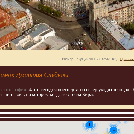
Размер: Текущий 900*506 (254.5 KB) |
Оригинал
имок Дмитрия Следюка
 фотографии:
Фото сегодняшнего дня: на север уходит площадь К
 "пятачок", на котором когда-то стояла Биржа.
4
2
6