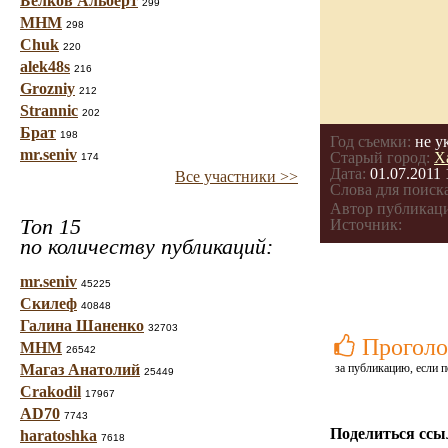
Белков Альберт
299
МНМ
298
Chuk
220
alek48s
216
Grozniy
212
Strannic
202
Брат
198
Год съемки:
не у
mr.seniv
Старый город:
Х
174
Дата:
01.07.2011 
Все участники >>
Слова для поиска
Автор публикац
Топ 15
Источник:
по количеству публикаций:
mr.seniv
45225
Скилеф
40848
Галина Шаненко
32703
Проголо
МНМ
26542
Магаз Анатолий
за публикацию, если п
25449
Crakodil
17967
AD70
7743
Поделиться ссы
haratoshka
7618