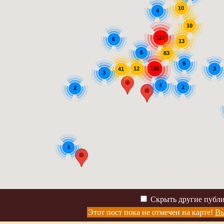
10
4
10
127
5
13
5
83
9
3
12
138
41
3
2
2
2
3
Скрыть другие публ
Этот пост пока не отмечен на карте!
Вы