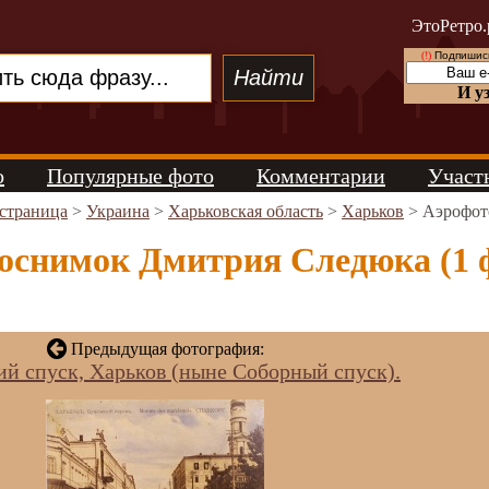
ЭтоРетро.
(!)
Подпишись
И у
о
Популярные фото
Комментарии
Участ
 страница
>
Украина
>
Харьковская область
>
Харьков
> Аэрофот
оснимок Дмитрия Следюка (1 
Предыдущая фотография:
ий спуск, Харьков (ныне Соборный спуск).