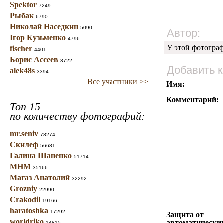
Spektor
7249
Рыбак
6790
Николай Наседкин
5090
Автор:
Ігор Кузьменко
4796
У этой фотогра
fischer
4401
Борис Ассеев
3722
Добавить 
alek48s
3394
Все участники >>
Имя:
Комментарий:
Топ 15
по количеству фотографий:
mr.seniv
78274
Скилеф
56681
Галина Шаненко
51714
МНМ
35166
Магаз Анатолий
32292
Grozniy
22990
Crakodil
19166
haratoshka
17292
Защита от
worldriko
автоматически
14815