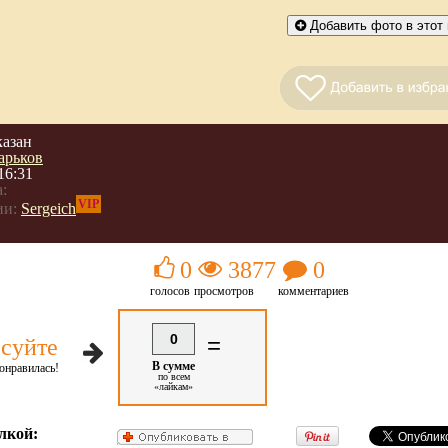
Добавить фото в этот 
казан
арьков
16:31
:
VIP
ии:
Sergeich
0
3877
0
голосов
просмотров
комментариев
0
=
суйте
В сумме
онравилась!
по всем
«лайкам»
лкой: