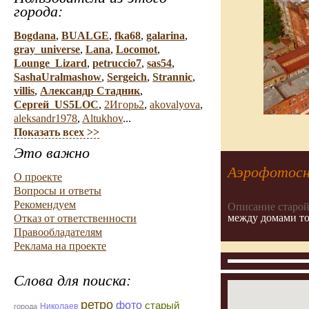
города:
Bogdana
,
BUALGE
,
fka68
,
galarina
,
gray_universe
,
Lana
,
Locomot
,
Lounge_Lizard
,
petruccio7
,
sas54
,
SashaUralmashow
,
Sergeich
,
Strannic
,
villis
,
Александр Стадник
,
Сергей_US5LOC
,
2Игорь2
,
akovalyova
,
aleksandr1978
,
Altukhov
...
Показать всех >>
Это важно
Аэрофотосн
О проекте
Вопросы и ответы
Рекомендуем
Описание старой
между домами тот
Отказ от ответственности
Правообладателям
Реклама на проекте
Слова для поиска:
ретро
фото
старый
Николаев
города