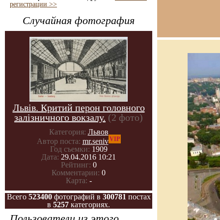
регистрации >>
Случайная фотография
Львів. Критий перон головного
залізничного вокзалу.
(2 фото)
Категория:
Львов
VIP
Автор поста:
mr.seniv
Год съемки:
1909
Дата:
29.04.2016 10:21
Рейтинг:
0
Комментарии:
0
Карта:
-
Всего
523400
фотографий в
300781
постах
в
5257
категориях.
Пользователи из этого