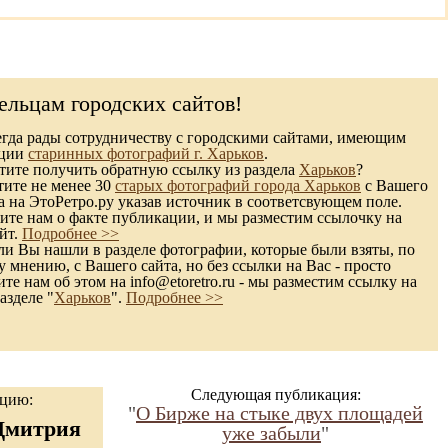
ельцам городских сайтов!
гда рады сотрудничеству с городскими сайтами, имеющим
кции
старинных фотографий г. Харьков
.
ите получить обратную ссылку из раздела
Харьков
?
тите не менее 30
старых фотографий города Харьков
с Вашего
а на ЭтоРетро.ру указав источник в соответсвующем поле.
те нам о факте публикации, и мы разместим ссылочку на
йт.
Подробнее >>
и Вы нашли в разделе фотографии, которые были взяты, по
 мнению, с Вашего сайта, но без ссылки на Вас - просто
те нам об этом на info@etoretro.ru - мы разместим ссылку на
азделе "
Харьков
".
Подробнее >>
Следующая публикация:
ацию:
"
О Бирже на стыке двух площадей
Дмитрия
уже забыли
"