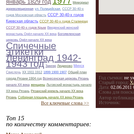
1977
январь 1829 год
Мемориал
дореволюционная
ул. Полицейская.
СССР 30-40-х
СССР 30-40-х годов
годов Московская область
Киевская область
СССР 30-40-х годов Сталинрад
СССР 30-40-х годов Крым
Введенский женский
монастырь Орёл начало ХХ века
Богоявленская
церковь Орёл начало ХХ века
Спичечные
этикетки
Ленинград 1942-
1943 год
Минск
Зингер
Людиново
Свислочь
XX 1911 1912
1899 1900 1907
Общий план
Год съемки:
не у
города Рязани 1904 год
Вознесенская церковь Рязань
Старый город:
Х
начало ХХ века
женщины
Льговский монастырь начало
Дата:
02.06.2011 
ХХ века Рязань
Рязанский кремль начало ХХ века
Слова для поиска
Автор публикац
Рязань
Соборная площадь начало ХХ века Рязань
Источник:
Все ключевые слова >>
Топ 15
по количеству комментариев: