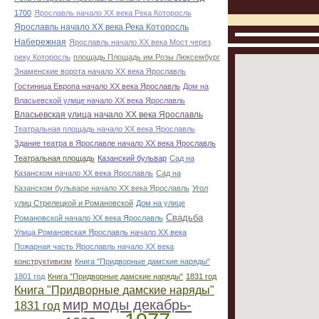
1700
Ярославль начало ХХ века Река Которосль
Ярославль начало ХХ века Река Которосль
Набережная
Ярославль начало ХХ века Мост через
реку Которосль
площадь Площадь им.Розы Люксембург
Знаменские ворота начало ХХ века Ярославль
Гостиница Европа начало ХХ века Ярославль
Дом на
Власьевской улице начало ХХ века Ярославль
Власьевская улица начало ХХ века Ярославль
Театральная площадь начало ХХ века Ярославль
Здание театра в Ярославле начало ХХ века Ярославль
Театральная площадь
Казанский бульвар
Сад на
Казанском начало ХХ века Ярославль
Сад на
Казанском бульваре начало ХХ века Ярославль
Угол
улиц Стрелецкой и Романовской
Дом на улице
Свадьба
Романовской начало ХХ века Ярославль
Улица Романовская Ярославль начало ХХ века
Пожарная часть Ярославль начало ХХ века
конструктивизм
Книга "Придворные дамские наряды"
1801 год
Книга "Придворные дамские наряды"
1831 год
Книга "Придворные дамские наряды"
мир моды декабрь-
1831 год