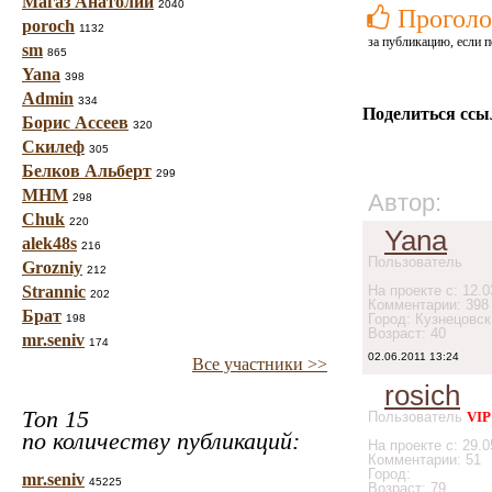
Магаз Анатолий
2040
Проголо
poroch
1132
за публикацию, если п
sm
865
Yana
398
Admin
334
Поделиться ссы
Борис Ассеев
320
Скилеф
305
Белков Альберт
299
МНМ
Автор:
298
Chuk
220
Yana
alek48s
216
Пользователь
Grozniy
212
Strannic
На проекте с: 12.0
202
Комментарии: 398
Брат
Город: Кузнецовск
198
Возраст: 40
mr.seniv
174
02.06.2011 13:24
Все участники >>
rosich
Топ 15
Пользователь
VIP
по количеству публикаций:
На проекте с: 29.0
Комментарии: 51
Город:
mr.seniv
45225
Возраст: 79