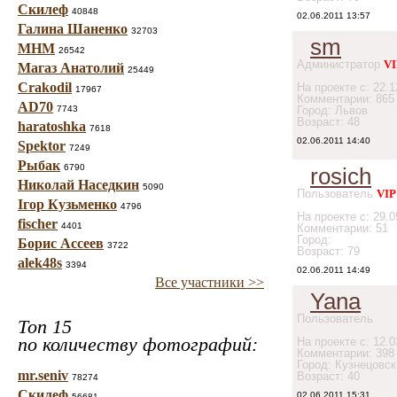
Скилеф
40848
02.06.2011 13:57
Галина Шаненко
32703
sm
МНМ
26542
Администратор
VI
Магаз Анатолий
25449
Crakodil
На проекте с: 22.1
17967
Комментарии: 865
AD70
7743
Город: Львов
Возраст: 48
haratoshka
7618
02.06.2011 14:40
Spektor
7249
Рыбак
6790
rosich
Николай Наседкин
5090
Пользователь
VIP
Ігор Кузьменко
4796
На проекте с: 29.0
fischer
4401
Комментарии: 51
Город:
Борис Ассеев
3722
Возраст: 79
alek48s
3394
02.06.2011 14:49
Все участники >>
Yana
Пользователь
Топ 15
по количеству фотографий:
На проекте с: 12.0
Комментарии: 398
Город: Кузнецовск
mr.seniv
Возраст: 40
78274
Скилеф
02.06.2011 15:31
56681