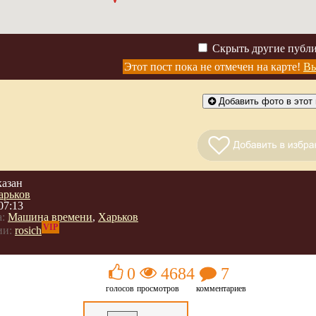
Скрыть другие публ
Этот пост пока не отмечен на карте!
Вы
Добавить фото в этот 
казан
арьков
07:13
:
Машина времени
,
Харьков
VIP
ии:
rosich
0
4684
7
голосов
просмотров
комментариев