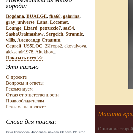
города:
Bogdana
,
BUALGE
,
fka68
,
galarina
,
gray_universe
,
Lana
,
Locomot
,
Lounge_Lizard
,
petruccio7
,
sas54
,
SashaUralmashow
,
Sergeich
,
Strannic
,
villis
,
Александр Стадник
,
Сергей_US5LOC
,
2Игорь2
,
akovalyova
,
aleksandr1978
,
Altukhov
...
Показать всех >>
Это важно
О проекте
Вопросы и ответы
Рекомендуем
Отказ от ответственности
Правообладателям
Реклама на проекте
Машина вре
Слова для поиска:
Описание старой
Река Которосль Ярославль начало ХХ века 1913 год