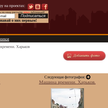
ру на проектах:
 на нашу рассылку
новых
публикаций!
знавай о них первым!
ники
времени. Харьков
Следующая фотография:
д
Машина времени. Харьков.