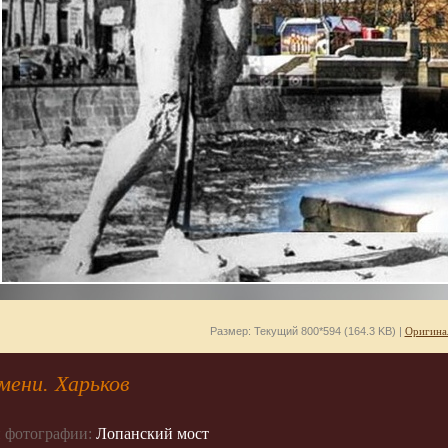
Размер: Текущий 800*594 (164.3 KB) |
Оригина
мени. Харьков
 фотографии:
Лопанский мост