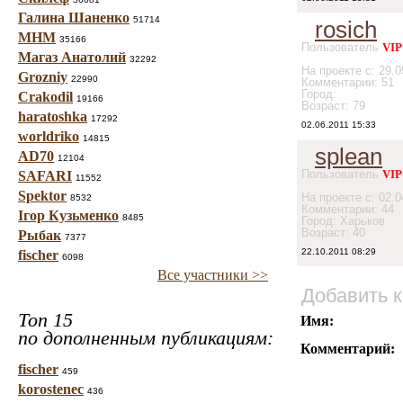
Галина Шаненко
51714
rosich
МНМ
35166
Пользователь
VIP
Магаз Анатолий
32292
На проекте с: 29.0
Grozniy
22990
Комментарии: 51
Город:
Crakodil
19166
Возраст: 79
haratoshka
17292
02.06.2011 15:33
worldriko
14815
splean
AD70
12104
Пользователь
VIP
SAFARI
11552
Spektor
На проекте с: 02.0
8532
Комментарии: 44
Ігор Кузьменко
8485
Город: Харьков
Возраст: 40
Рыбак
7377
22.10.2011 08:29
fischer
6098
Все участники >>
Добавить 
Топ 15
Имя:
по дополненным публикациям:
Комментарий:
fischer
459
korostenec
436