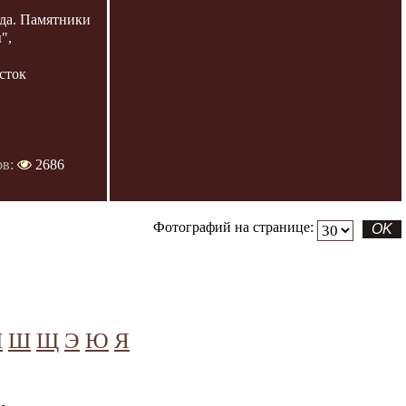
да. Памятники
",
сток
ов:
2686
Фотографий на странице:
Ч
Ш
Щ
Э
Ю
Я