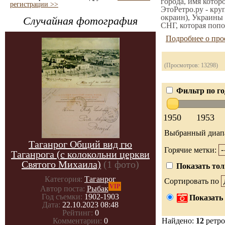
города, имя котор
регистрации >>
ЭтоРетро.ру - кру
окраин), Украины 
Случайная фотография
СНГ, которая попо
Подробнее о про
(Просмотров: 13298)
Фильтр по го
1950
1953
Выбранный диап
Таганрог Общий вид гю
Горячие метки:
Таганрога (с колокольни церкви
Святого Михаила)
(1 фото)
Показать тол
Категория:
Таганрог
Сортировать по
VIP
Автор поста:
Рыбак
Год съемки:
1902-1903
Показать 
Дата:
22.10.2023 08:48
Рейтинг:
0
Найдено:
12
ретро
Комментарии:
0