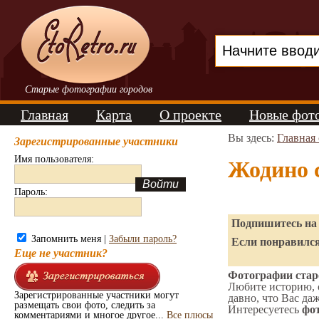
Старые фотографии городов
Главная
Карта
О проекте
Новые фот
Вы здесь:
Главная
Зарегистрированные участники
Имя пользователя:
Жодино 
Пароль:
Подпишитесь на 
Запомнить меня |
Забыли пароль?
Если понравился
Еще не участник?
Фотографии старо
Любите историю, 
Зарегистрированные участники могут
давно, что Вас да
размещать свои фото, следить за
Интересуетесь
фот
комментариями и многое другое...
Все плюсы