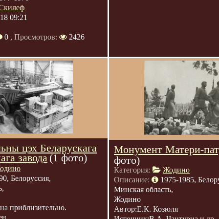
Скилеф
018 09:21
0
, Просмотров:
2426
ьны цэх Беларускага
Монумент Матери-пат
ага завода
(1 фото)
фото)
одино
Категория:
Жодино
90, Белоруссия,
Описание:
1975-1985, Белор
ь,
Минская область,
Жодино
ена приблизительно.
Автор:Е.К. Козюля
ен
Источник:В.А. Чантуриа и др.