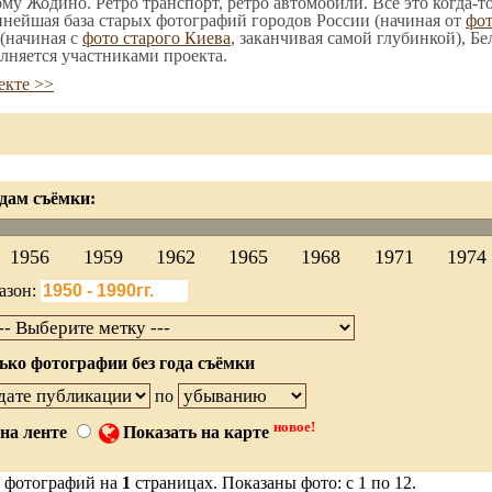
ому Жодино. Ретро транспорт, ретро автомобили. Все это когда-т
пнейшая база старых фотографий городов России (начиная от
фо
(начиная с
фото старого Киева
, заканчивая самой глубинкой), Бе
лняется участниками проекта.
екте >>
дам съёмки:
1956
1959
1962
1965
1968
1971
1974
азон:
ько фотографии без года съёмки
по
новое!
на ленте
Показать на карте
 фотографий на
1
страницах. Показаны фото: с 1 по 12.