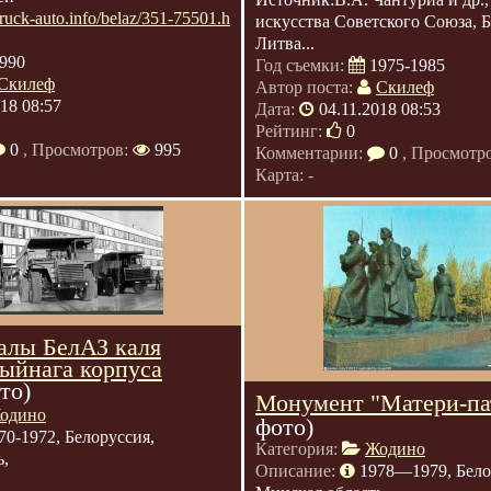
/truck-auto.info/belaz/351-75501.h
искусства Советского Союза, 
Литва...
990
Год съемки:
1975-1985
Скилеф
Автор поста:
Скилеф
018 08:57
Дата:
04.11.2018 08:53
Рейтинг:
0
0
, Просмотров:
995
Комментарии:
0
, Просмотр
Карта: -
алы БелАЗ каля
цыйнага корпуса
то)
Монумент "Матери-па
одино
фото)
70-1972, Белоруссия,
Категория:
Жодино
ь,
Описание:
1978—1979, Бело