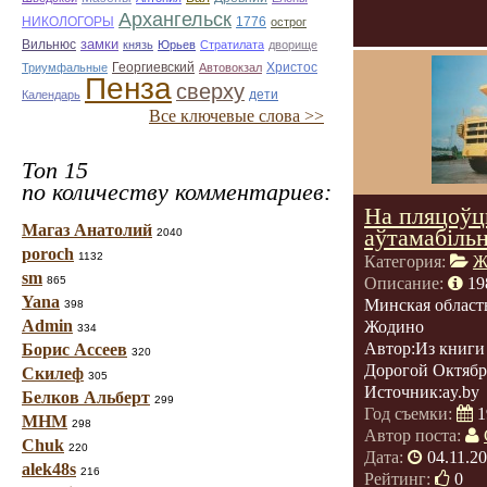
Архангельск
НИКОЛОГОРЫ
1776
острог
замки
Вильнюс
князь
Юрьев
Стратилата
дворище
Триумфальные
Георгиевский
Автовокзал
Христос
Пенза
сверху
Календарь
дети
Все ключевые слова >>
Топ 15
по количеству комментариев:
На пляцоўц
Магаз Анатолий
аўтамабільн
2040
poroch
1132
Категория:
Ж
sm
865
Описание:
19
Yana
Минская област
398
Admin
Жодино
334
Автор:Из книги
Борис Ассеев
320
Дорогой Октябр
Скилеф
305
Источник:ay.by
Белков Альберт
299
Год съемки:
1
МНМ
298
Автор поста:
Chuk
220
Дата:
04.11.2
alek48s
216
Рейтинг:
0