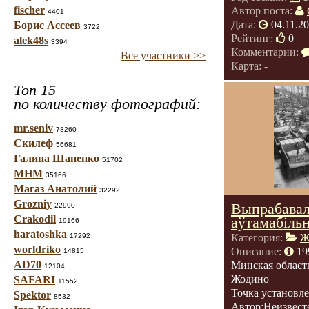
fischer
Автор поста:
4401
Дата:
04.11.2
Борис Ассеев
3722
Рейтинг:
0
alek48s
3394
Комментарии:
Все участники >>
Карта: -
Топ 15
по количеству фотографий:
mr.seniv
78260
Скилеф
56681
Галина Шаненко
51702
МНМ
35166
Магаз Анатолий
32292
Grozniy
Выпрабавал
22990
Crakodil
аўтамабільн
19166
haratoshka
17292
Категория:
Ж
worldriko
Описание:
19
14815
AD70
Минская област
12104
Жодино
SAFARI
11552
Точка установл
Spektor
8532
Автор:Неизвест