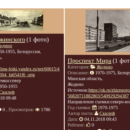
жинского
(1 фото)
одино
50-1955, Белоруссия,
ь,
Проспект Мира
(1 фот
Категория:
Жодино
//img-fotki.yandex.ru/get/60015/4
Описание:
1970-1975, Белор
304_fa6541f6_orig
Минская область,
емки:север
Жодино
950-1955
Источник:
https://ok.ru/zhizngo
Скилеф
56820711882803/540929294387
018 09:48
Направление съемки:северо-во
Год съемки:
1970-1975
0
, Просмотров:
1786
Автор поста:
Скилеф
Дата:
04.11.2018 09:43
Рейтинг:
0