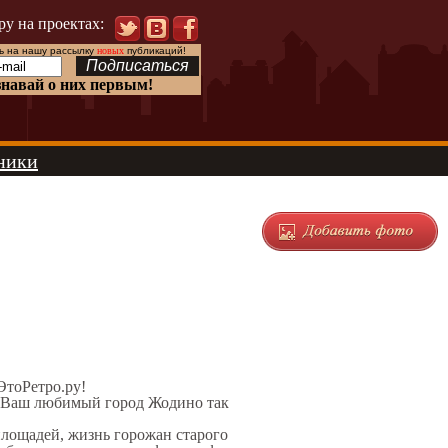
ру на проектах:
 на нашу рассылку
новых
публикаций!
знавай о них первым!
ники
 ЭтоРетро.ру!
л Ваш любимый город Жодино так
площадей, жизнь горожан старого