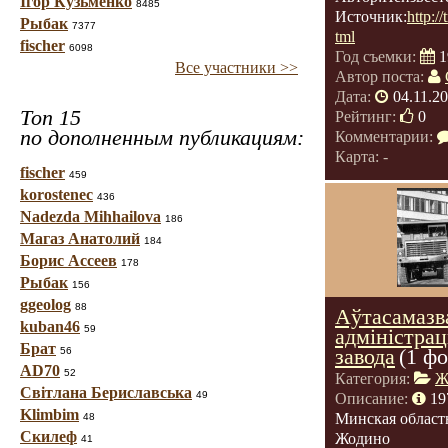
Ігор Кузьменко
8485
Источник:
http:/
Рыбак
7377
tml
fischer
6098
Год съемки:
1
Все участники >>
Автор поста:
Дата:
04.11.2
Топ 15
Рейтинг:
0
по дополненным публикациям:
Комментарии:
Карта: -
fischer
459
korostenec
436
Nadezda Mihhailova
186
Магаз Анатолий
184
Борис Ассеев
178
Рыбак
156
ggeolog
88
Аўтасамазв
kuban46
59
адмiнiстра
Брат
завода
(1 фо
56
AD70
52
Категория:
Ж
Світлана Бериславська
49
Описание:
19
Klimbim
Минская област
48
Скилеф
Жодино
41