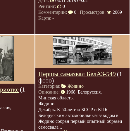
Дата:
04.11.2018 09:02
Рейтинг:
0
Комментарии:
0
, Просмотров:
2069
Карта: -
Першы самазвал БелАЗ-549
(1
фото)
Категория:
Жодино
риотке
(1
Описание:
1968, Белоруссия,
Минская область,
Жодино
уссия,
Декабрь. К 50-летию БССР и КПБ
Белорусским автомобильным заводом в
Жодино собран первый опытный образец
самосвала...
, Памятники