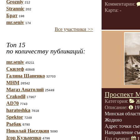
Grozniy
212
Комментарии:
Strannic
202
Карта: -
Брат
198
mr.seniv
174
Все участники >>
Топ 15
по количеству публикаций:
mr.seniv
45211
Скилеф
40848
Галина Шаненко
32703
МНМ
26542
Магаз Анатолий
25449
Проспект 
Crakodil
17967
Категория:
Ж
AD70
7743
Описание:
19
haratoshka
7618
Минская област
Spektor
7249
Жодино
Рыбак
6790
Адрес точки съ
Николай Наседкин
5090
Направление съ
Ігор Кузьменко
Год съемки:
1
4796