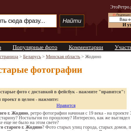
ЭтоРетро.
(!)
Подпишись
И у
о
Популярные фото
Комментарии
Участ
 страница
>
Беларусь
>
Минская область
> Жодино
старые фотографии
старые фото с доставкой в фейсбук - нажмите "нравится":
 проект в целом - нажмите:
Нравится
го г. Жодино
, ретро фотографии начиная с 19 века - на проекте
старину? Ностальгия по прошлому? Интересно, как же выгляде
же еще не было на этом свете?
о старого г. Жодино
? Фото старых улиц города, старых домов, 