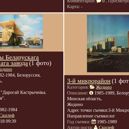
Комментарии:
0
, Просмотр
Карта: -
ы Беларускага
ага завода
(1 фото)
одино
82-1984, Белоруссия,
3-й микрорайон
(1 фот
ь,
Категория:
Жодино
 "Дарогай Кастрычніка.
Описание:
1985-1989, Белор
я".
Минская область,
Жодино
982-1984
Адрес точки съемки:3-й Микр
Скилеф
Направление съемки:юг
018 09:39
Год съемки:
1985-1989
Автор поста:
Скилеф