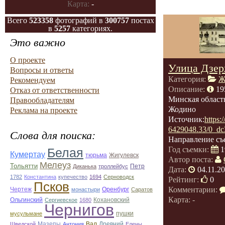
Карта:
-
Всего
523358
фотографий в
300757
постах
в
5257
категориях.
Это важно
О проекте
Улица Дзер
Вопросы и ответы
Категория:
Ж
Рекомендуем
Описание:
19
Отказ от ответственности
Минская област
Правообладателям
Жодино
Реклама на проекте
Источник:
https:
6429048.33/0_dc
Слова для поиска:
Направление съ
Год съемки:
1
Белая
Кумертау
Жигулевск
тюрьма
Автор поста:
Мелеуз
Тольятти
Диканька
троллейбус
Петр
Дата:
04.11.2
1782
Константина
купечество
1694
Серноводск
Рейтинг:
0
Псков
Комментарии:
Чертеж
монастыри
Оренбург
Саратов
Карта: -
Кохановский
Ольгинский
Сергиевское
1680
Чернигов
мусульмане
пушки
Мазепы
Вал
Древний
Шведской
Антония
Елены