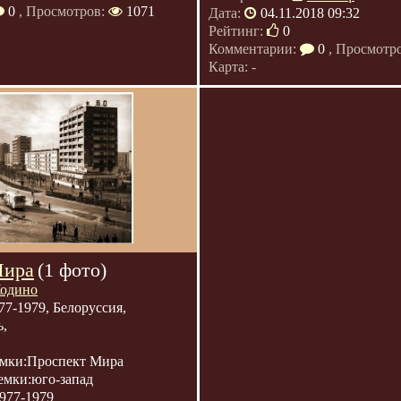
0
, Просмотров:
1071
Дата:
04.11.2018 09:32
Рейтинг:
0
Комментарии:
0
, Просмотр
Карта: -
Мира
(1 фото)
одино
77-1979, Белоруссия,
ь,
емки:Проспект Мира
емки:юго-запад
977-1979