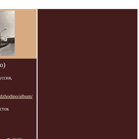
о)
уссия,
rodzhodino/album/
сток