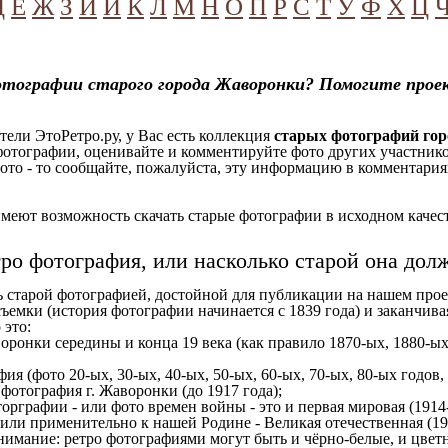
Д
Е
Ж
З
И
Й
К
Л
М
Н
О
П
Р
С
Т
У
Ф
Х
Ц
отографии старого города Жаворонки? Помогите прое
ели ЭтоРетро.ру, у Вас есть коллекция
старых фотографий го
отографии, оценивайте и комментируйте фото других участников
ото - то сообщайте, пожалуйста, эту информацию в комментариях
еют возможность скачать старые фотографии в исходном качеств
тро фотография, или насколько старой она дол
ь старой фотографией, достойной для публикации на нашем прое
ъемки (история фотографии начинается с 1839 года) и заканчивая
 это:
оронки середины и конца 19 века (как правило 1870-ых, 1880-ых,
ия (фото 20-ых, 30-ых, 40-ых, 50-ых, 60-ых, 70-ых, 80-ых годов,
отография г. Жаворонки (до 1917 года);
орграфии - или фото времен войны - это и первая мировая (1914-
 или применительно к нашей Родине - Великая отечественная (1
имание: ретро фотографиями могут быть и чёрно-белые, и цветн