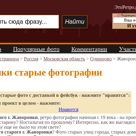
ЭтоРетро.
(!)
Подпишись
И у
о
Популярные фото
Комментарии
Участ
 страница
>
Россия
>
Московская область
>
Одинцово
> Жаворон
ки старые фотографии
старые фото с доставкой в фейсбук - нажмите "нравится":
 проект в целом - нажмите:
Нравится
ого г. Жаворонки
, ретро фотографии начиная с 19 века - на про
старину? Ностальгия по прошлому? Интересно, как же выгляде
же еще не было на этом свете?
о старого г. Жаворонки
? Фото старых улиц города, старых дом