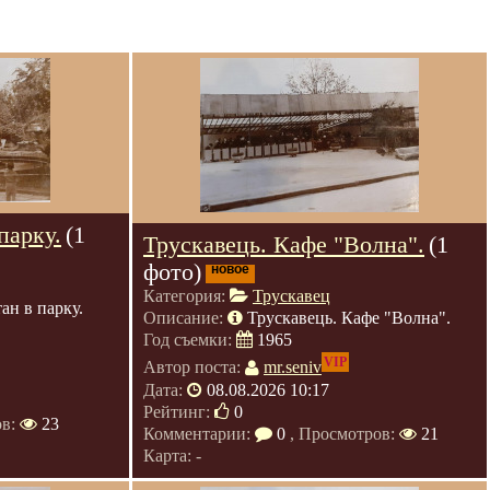
парку.
(1
Трускавець. Кафе "Волна".
(1
фото)
новое
Категория:
Трускавец
ан в парку.
Описание:
Трускавець. Кафе "Волна".
Год съемки:
1965
VIP
Автор поста:
mr.seniv
Дата:
08.08.2026 10:17
Рейтинг:
0
ов:
23
Комментарии:
0
, Просмотров:
21
Карта: -