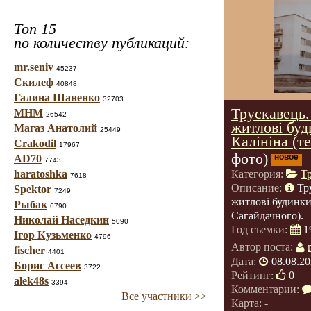
Топ 15
по количеству публикаций:
mr.seniv
45237
Скилеф
40848
Галина Шаненко
32703
Трускавець.
МНМ
26542
житлові буд
Магаз Анатолий
25449
Калініна (т
Crakodil
17967
фото)
новое
AD70
7743
haratoshka
Категория:
Т
7618
Описание:
Тр
Spektor
7249
житлові будинки
Рыбак
6790
Сагайдачного).
Николай Наседкин
5090
Год съемки:
1
Ігор Кузьменко
4796
Автор поста:
fischer
4401
Дата:
08.08.20
Борис Ассеев
3722
Рейтинг:
0
alek48s
3394
Комментарии:
Все участники >>
Карта: -