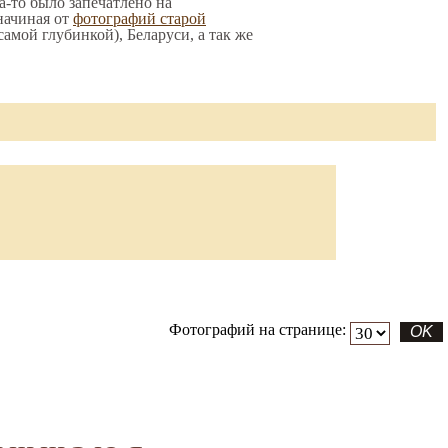
а-то было запечатлено на
начиная от
фотографий старой
 самой глубинкой), Беларуси, а так же
Фотографий на странице: