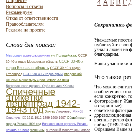
О проекте
4
А
Б
В
Г
Вопросы и ответы
Рекомендуем
Отказ от ответственности
Правообладателям
Сохранились ф
Реклама на проекте
Уважаемые посетит
Слова для поиска:
публикуйте свои ф
узнали людей на ф
благодарны.
Мемориал
дореволюционная
ул. Полицейская.
СССР
СССР 30-40-х
30-40-х годов Московская область
Наши участники им
годов Киевская область
СССР 30-40-х годов
Сталинрад
СССР 30-40-х годов Крым
Введенский
Что такое ре
женский монастырь Орёл начало ХХ века
Богоявленская церковь Орёл начало ХХ века
Что можно считат
Спичечные
изобретения фотос
этикетки
если конкретно, то
Ленинград 1942-
фотографии г. Жав
и старинные);
1943 год
советская фотограф
Минск
Зингер
Людиново
дореволюционная ф
Свислочь
XX 1911 1912
1899 1900 1907
Общий план
военные ретро фот
города Рязани 1904 год
Вознесенская церковь Рязань
война (1939-1945)
Обращаем Ваше вн
начало ХХ века
женщины
Льговский монастырь начало