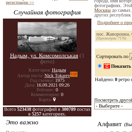
города, имя котор
регистрации >>
фотографиях. ЭтоР
Москвы
до самых 
Случайная фотография
других республик 
Подробнее о про
пос. Жаворонки,
(Просмотров: 7176)
Надым, ул. Комсомолськая
(1
Сортировать по
фото)
Показать 
Категория:
Надым
VIP
Автор поста:
Nick Tokarev
Найдено:
0
ретро 
Год съемки:
1975
Дата:
16.09.2021 09:26
Рейтинг:
0
Комментарии:
0
Карта:
Посмотреть другой
Всего
523438
фотографий в
300789
постах
в
5257
категориях.
Это важно
Алфавит
(Вы 