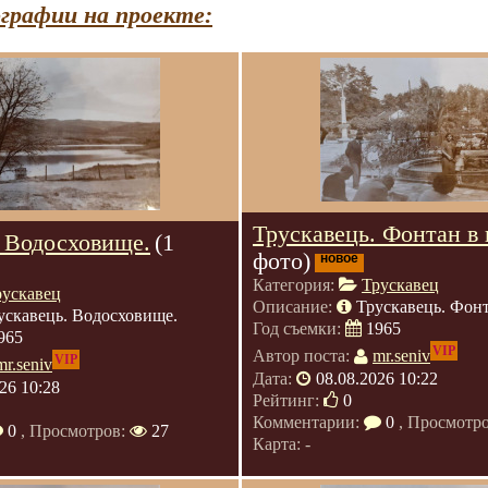
графии на проекте:
Трускавець. Фонтан в 
. Водосховище.
(1
фото)
новое
Категория:
Трускавец
рускавец
Описание:
Трускавець. Фонт
ускавець. Водосховище.
Год съемки:
1965
965
VIP
Автор поста:
mr.seniv
VIP
mr.seniv
Дата:
08.08.2026 10:22
26 10:28
Рейтинг:
0
Комментарии:
0
, Просмотр
0
, Просмотров:
27
Карта: -