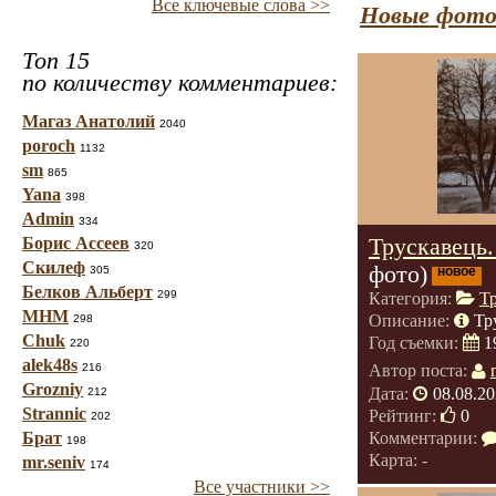
Все ключевые слова >>
Новые фото
Топ 15
по количеству комментариев:
Магаз Анатолий
2040
poroch
1132
sm
865
Yana
398
Admin
334
Трускавець
Борис Ассеев
320
Скилеф
фото)
305
новое
Белков Альберт
299
Категория:
Т
МНМ
Описание:
Тр
298
Chuk
Год съемки:
1
220
alek48s
216
Автор поста:
Grozniy
Дата:
08.08.20
212
Strannic
Рейтинг:
0
202
Комментарии:
Брат
198
Карта: -
mr.seniv
174
Все участники >>