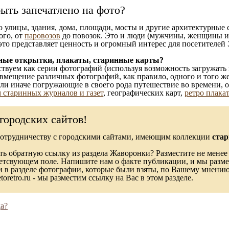
ыть запечатлено на фото?
то улицы, здания, дома, площади, мосты и другие архитектурные
ого, от
паровозов
до повозок. Это и люди (мужчины, женщины и д
это представляет ценность и огромный интерес для посетителей 
ные открытки, плакаты, старинные карты?
твуем как серии фотографий (используя возможность загружать 
вмещение различных фотографий, как правило, одного и того же
 или иначе погружающие в своего рода путешествие во времени, 
 старинных журналов и газет
, географических карт,
ретро плака
городских сайтов!
сотрудничеству с городскими сайтами, имеющим коллекции
стар
ь обратную ссылку из раздела Жаворонки? Разместите не менее 
ветсвующем поле. Напишите нам о факте публикации, и мы разме
в разделе фотографии, которые были взяты, по Вашему мнению, 
toretro.ru - мы разместим ссылку на Вас в этом разделе.
а?