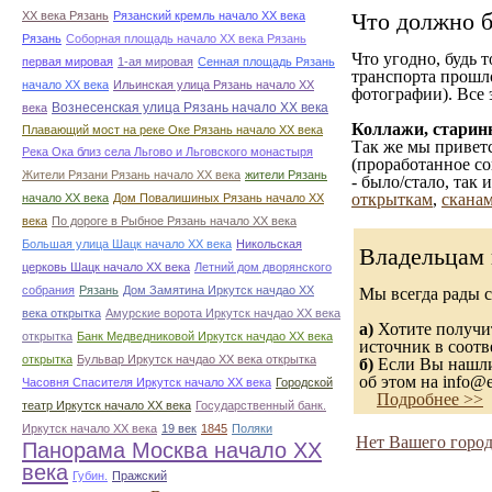
Что должно б
ХХ века Рязань
Рязанский кремль начало ХХ века
Рязань
Соборная площадь начало ХХ века Рязань
Что угодно, будь 
первая мировая
1-ая мировая
Сенная площадь Рязань
транспорта прошл
начало ХХ века
Ильинская улица Рязань начало ХХ
фотографии). Все 
Вознесенская улица Рязань начало ХХ века
века
Коллажи, старин
Плавающий мост на реке Оке Рязань начало ХХ века
Так же мы приветс
Река Ока близ села Льгово и Льговского монастыря
(проработанное со
Жители Рязани Рязань начало ХХ века
жители Рязань
- было/стало, так
открыткам
,
сканам
начало ХХ века
Дом Повалишиных Рязань начало ХХ
века
По дороге в Рыбное Рязань начало ХХ века
Большая улица Шацк начало ХХ века
Никольская
Владельцам 
церковь Шацк начало ХХ века
Летний дом дворянского
собрания
Рязань
Дом Замятина Иркутск начдао ХХ
Мы всегда рады 
века открытка
Амурские ворота Иркутск начдао ХХ века
а)
Хотите получит
открытка
Банк Медведниковой Иркутск начдао ХХ века
источник в соот
открытка
Бульвар Иркутск начдао ХХ века открытка
б)
Если Вы нашли 
об этом на info@e
Часовня Спасителя Иркутск начало ХХ века
Городской
Подробнее >>
театр Иркутск начало ХХ века
Государственный банк.
Иркутск начало ХХ века
19 век
1845
Поляки
Нет Вашего город
Панорама Москва начало ХХ
века
Губин.
Пражский