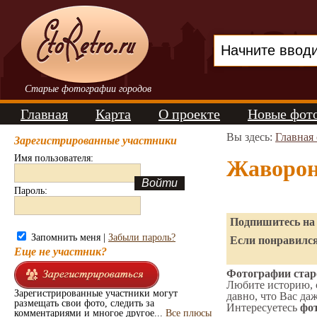
Старые фотографии городов
Главная
Карта
О проекте
Новые фот
Вы здесь:
Главная
Зарегистрированные участники
Имя пользователя:
Жаворон
Пароль:
Подпишитесь на 
Запомнить меня |
Забыли пароль?
Если понравился
Еще не участник?
Фотографии стар
Любите историю, 
Зарегистрированные участники могут
давно, что Вас да
размещать свои фото, следить за
Интересуетесь
фот
комментариями и многое другое...
Все плюсы