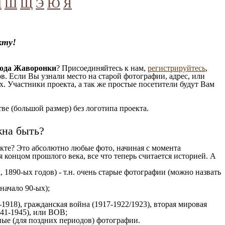
Ч
Ш
Щ
Э
Ю
Я
кту!
рода Жаворонки
? Присоединяйтесь к нам,
регистрируйтесь
,
. Если Вы узнали место на старой фотографии, адрес, или
. Участники проекта, а так же простые посетители будут Вам
е (большой размер) без логотипа проекта.
жна быть?
кте? Это абсолютно любые фото, начиная c момента
 концом прошлого века, все что теперь считается историей. А
 1890-ых годов) - т.н. очень старые фотографии (можно назвать
 начало 90-ых);
1918), гражданская война (1917-1922/1923), вторая мировая
941-1945), или ВОВ;
ые (для поздних периодов) фотографии.