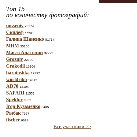
Топ 15
по количеству фотографий:
mr.seniv
78274
Скилеф
56681
Галина Шаненко
51714
МНМ
35166
Магаз Анатолий
32292
Grozniy
22990
Crakodil
19166
haratoshka
17292
worldriko
14815
AD70
12104
SAFARI
11552
Spektor
8532
Ігор Кузьменко
8485
Рыбак
7377
fischer
6098
Все участники >>