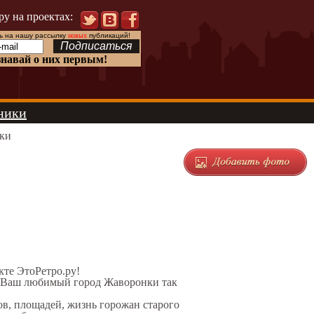
ру на проектах:
 на нашу рассылку
новых
публикаций!
знавай о них первым!
ники
ки
екте ЭтоРетро.ру!
л Ваш любимый город Жаворонки так
ов, площадей, жизнь горожан старого