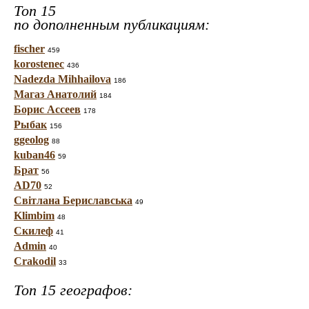
Топ 15
по дополненным публикациям:
fischer
459
korostenec
436
Nadezda Mihhailova
186
Магаз Анатолий
184
Борис Ассеев
178
Рыбак
156
ggeolog
88
kuban46
59
Брат
56
AD70
52
Світлана Бериславська
49
Klimbim
48
Скилеф
41
Admin
40
Crakodil
33
Топ 15 географов: