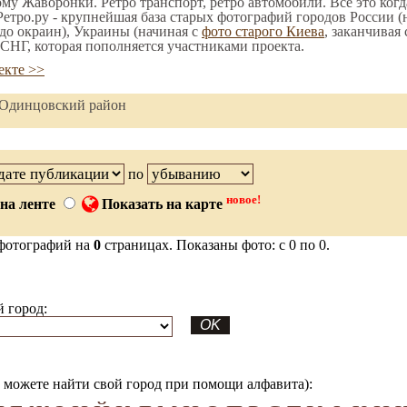
ому Жаворонки. Ретро транспорт, ретро автомобили. Все это когд
етро.ру - крупнейшая база старых фотографий городов России (
до окраин), Украины (начиная с
фото старого Киева
, заканчивая
СНГ, которая пополняется участниками проекта.
екте >>
 Одинцовский район
по
новое!
на ленте
Показать на карте
фотографий на
0
страницах. Показаны фото: с 0 по 0.
 город:
можете найти свой город при помощи алфавита):