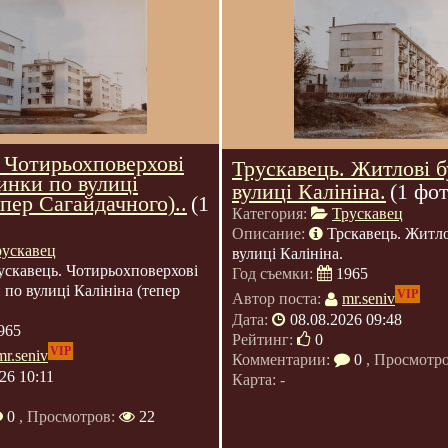
 Чотирьохповерхові
Трускавець. Житлові 
инки по вулиці
вулиці Калініна.
(1 фот
епер Сагайдачного)..
(1
Категория:
Трускавец
Описание:
Трскавець. Житло
рускавец
вулиці Калініна.
ускавець. Чотирьохповерхові
Год съемки:
1965
 по вулиці Калініна (тепер
VIP
Автор поста:
mr.seniv
Дата:
08.08.2026 09:48
965
Рейтинг:
0
VIP
mr.seniv
Комментарии:
0
, Просмотр
26 10:11
Карта: -
0
, Просмотров:
22