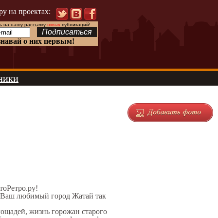
ру на проектах:
 на нашу рассылку
новых
публикаций!
знавай о них первым!
ники
ЭтоРетро.ру!
л Ваш любимый город Жатай так
лощадей, жизнь горожан старого