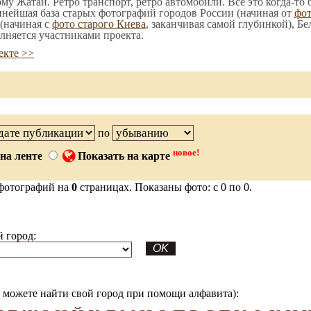
ому Жатай. Ретро транспорт, ретро автомобили. Все это когда-то
пнейшая база старых фотографий городов России (начиная от
фо
(начиная с
фото старого Киева
, заканчивая самой глубинкой), Бе
лняется участниками проекта.
екте >>
по
новое!
на ленте
Показать на карте
фотографий на
0
страницах. Показаны фото: с 0 по 0.
 город:
можете найти свой город при помощи алфавита):