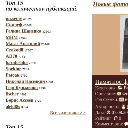
Топ 15
Новые фото
по количеству публикаций:
mr.seniv
45225
Скилеф
40848
Галина Шаненко
32703
МНМ
26542
Магаз Анатолий
25449
Crakodil
17967
AD70
7743
haratoshka
7618
Spektor
7249
Рыбак
6790
Памятное ф
Николай Наседкин
5090
Ігор Кузьменко
Категория:
Р
4796
Описание:
Фо
fischer
4401
Год съемки:
н
Борис Ассеев
3722
alek48s
Автор поста:
3394
Дата:
07.08.20
Все участники >>
Рейтинг:
0
Комментарии:
Топ 15