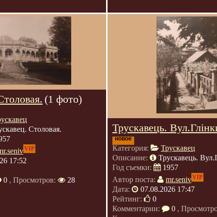
Столовая.
(1 фото)
рускавец
Трускавець. Вул.Глінк
ускавец. Столовая.
957
новое
Категория:
Трускавец
VIP
mr.seniv
Описание:
Трускавець. Вул.
26 17:52
Год съемки:
1957
VIP
Автор поста:
mr.seniv
0
, Просмотров:
28
Дата:
07.08.2026 17:47
Рейтинг:
0
Комментарии:
0
, Просмотр