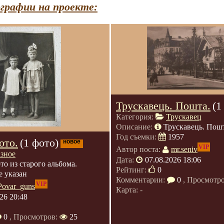
графии на проекте:
Трускавець. Пошта.
(1
Категория:
Трускавец
Описание:
Трускавець. Пошт
Год съемки:
1957
ото.
(1 фото)
новое
VIP
Автор поста:
mr.seniv
азное
Дата:
07.08.2026 18:06
то из старого альбома.
Рейтинг:
0
е указан
Комментарии:
0
, Просмотр
VIP
Povar_guns
Карта: -
26 20:48
0
, Просмотров:
25