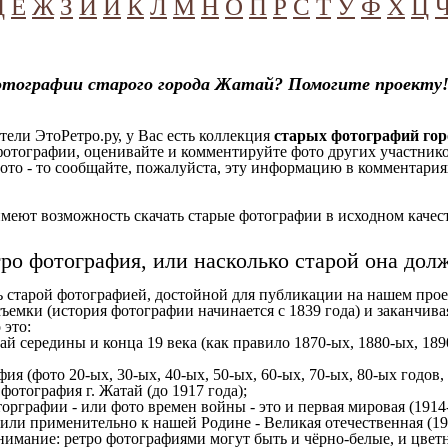
Д
Е
Ж
З
И
Й
К
Л
М
Н
О
П
Р
С
Т
У
Ф
Х
Ц
отографии старого города Жатай? Помогите проекту
ели ЭтоРетро.ру, у Вас есть коллекция
старых фотографий го
отографии, оценивайте и комментируйте фото других участников
ото - то сообщайте, пожалуйста, эту информацию в комментариях
еют возможность скачать старые фотографии в исходном качеств
тро фотография, или насколько старой она дол
ь старой фотографией, достойной для публикации на нашем прое
ъемки (история фотографии начинается с 1839 года) и заканчивая
 это:
ай середины и конца 19 века (как правило 1870-ых, 1880-ых, 189
ия (фото 20-ых, 30-ых, 40-ых, 50-ых, 60-ых, 70-ых, 80-ых годов,
отография г. Жатай (до 1917 года);
орграфии - или фото времен войны - это и первая мировая (1914-
 или применительно к нашей Родине - Великая отечественная (1
имание: ретро фотографиями могут быть и чёрно-белые, и цветн