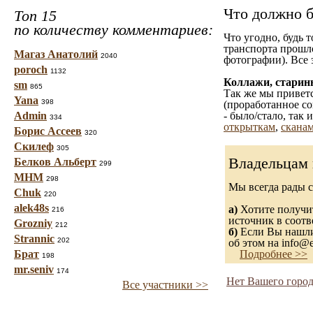
Что должно б
Топ 15
по количеству комментариев:
Что угодно, будь 
транспорта прошл
Магаз Анатолий
2040
фотографии). Все 
poroch
1132
Коллажи, старин
sm
865
Так же мы приветс
Yana
398
(проработанное со
Admin
- было/стало, так
334
открыткам
,
сканам
Борис Ассеев
320
Скилеф
305
Владельцам 
Белков Альберт
299
МНМ
298
Мы всегда рады 
Chuk
220
alek48s
а)
Хотите получит
216
источник в соот
Grozniy
212
б)
Если Вы нашли 
Strannic
202
об этом на info@e
Брат
Подробнее >>
198
mr.seniv
174
Нет Вашего город
Все участники >>