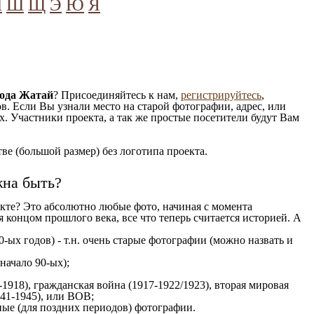
Ч
Ш
Щ
Э
Ю
Я
!
рода Жатай
? Присоединяйтесь к нам,
регистрируйтесь
,
. Если Вы узнали место на старой фотографии, адрес, или
. Участники проекта, а так же простые посетители будут Вам
е (большой размер) без логотипа проекта.
жна быть?
кте? Это абсолютно любые фото, начиная c момента
 концом прошлого века, все что теперь считается историей. А
0-ых годов) - т.н. очень старые фотографии (можно назвать и
 начало 90-ых);
1918), гражданская война (1917-1922/1923), вторая мировая
941-1945), или ВОВ;
ые (для поздних периодов) фотографии.