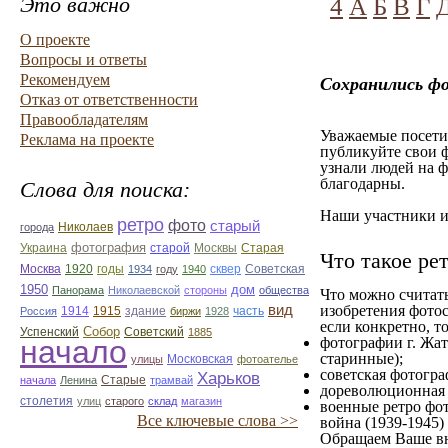
Это важно
4
А
Б
В
Г
О проекте
Вопросы и ответы
Рекомендуем
Сохранились ф
Отказ от ответственности
Правообладателям
Уважаемые посетит
Реклама на проекте
публикуйте свои ф
узнали людей на ф
благодарны.
Слова для поиска:
Наши участники им
ретро
фото
старый
Николаев
города
фотография
Украина
Старая
старой
Москвы
Что такое ре
Москва
1920
годы
сквер
1934
году
1940
Советская
1950
дом
Панорама
Николаевской
стороны
общества
Что можно считат
вид
изобретения фотос
1914
1915
здание
Россия
биржи
1928
часть
если конкретно, то
Собор
Успенский
Советский
1885
начало
фотографии г. Жат
старинные);
улицы
Московская
фотоателье
советская фотограф
Харьков
Старые
начала
Ленина
трамвай
дореволюционная ф
столетия
улиц
старого
склад
магазин
военные ретро фот
Все ключевые слова >>
война (1939-1945)
Обращаем Ваше вн