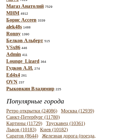
Магаз Анатолий
7529
МНМ
4912
Борис Ассеев
3339
alek48s
1488
Ronny
1390
Белков Альберт
515
VSx86
446
Admin
411
Lounge_Lizard
364
Гудков А.И.
274
Ed4x4
261
OVN
237
Рыковкин Владимир
225
Популярные города
Ретро открытки (24086)
Москва (12939)
Санкт-Петербург (11780)
Картины (11729)
Трускавец (10361)
Львов (10183)
Киев (10182)
Саратов (8644)
Железная дорога (поезда,