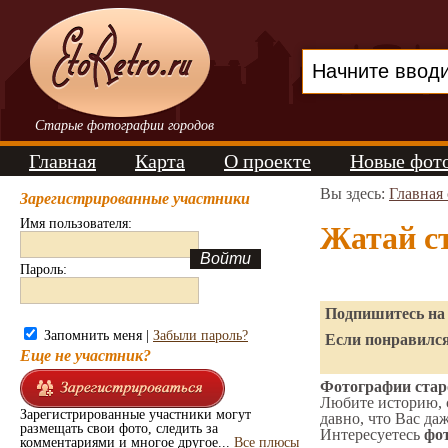
Старые фотографии городов
Главная
Карта
О проекте
Новые фот
Вы здесь:
Главная
Зарегистрированные участники
Имя пользователя:
Жатай с
Пароль:
Подпишитесь на 
Запомнить меня |
Забыли пароль?
Если понравился
Еще не участник?
Фотографии старо
Любите историю, 
Зарегистрированные участники могут
давно, что Вас да
размещать свои фото, следить за
Интересуетесь
фот
комментариями и многое другое...
Все плюсы