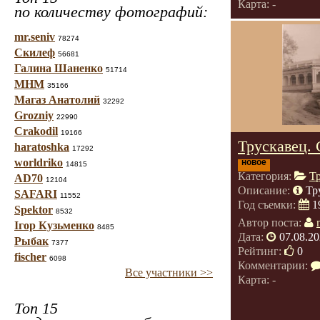
Карта: -
по количеству фотографий:
mr.seniv
78274
Скилеф
56681
Галина Шаненко
51714
МНМ
35166
Магаз Анатолий
32292
Grozniy
22990
Crakodil
19166
Трускавец. 
haratoshka
17292
worldriko
новое
14815
Категория:
Т
AD70
12104
Описание:
Тр
SAFARI
11552
Год съемки:
1
Spektor
8532
Автор поста:
Ігор Кузьменко
8485
Дата:
07.08.20
Рыбак
7377
Рейтинг:
0
fischer
6098
Комментарии:
Все участники >>
Карта: -
Топ 15