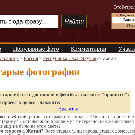
ЭтоРетро.
(!)
Подпишись
И у
о
Популярные фото
Комментарии
Участ
 страница
>
Россия
>
Республика Саха (Якутия)
> Жатай
тарые фотографии
старые фото с доставкой в фейсбук - нажмите "нравится":
 проект в целом - нажмите:
Нравится
го г. Жатай
, ретро фотографии начиная с 19 века - на проекте 
старину? Ностальгия по прошлому? Интересно, как же выгляде
же еще не было на этом свете?
о старого г. Жатай
? Фото старых улиц города, старых домов, п