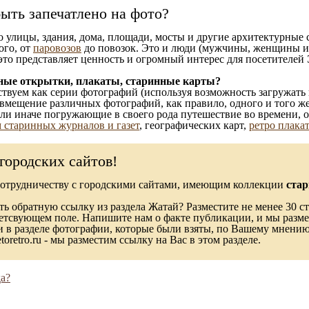
ыть запечатлено на фото?
то улицы, здания, дома, площади, мосты и другие архитектурные
ого, от
паровозов
до повозок. Это и люди (мужчины, женщины и д
это представляет ценность и огромный интерес для посетителей 
ные открытки, плакаты, старинные карты?
твуем как серии фотографий (используя возможность загружать 
вмещение различных фотографий, как правило, одного и того же
 или иначе погружающие в своего рода путешествие во времени, 
 старинных журналов и газет
, географических карт,
ретро плака
городских сайтов!
сотрудничеству с городскими сайтами, имеющим коллекции
стар
ь обратную ссылку из раздела Жатай? Разместите не менее 30 ст
ветсвующем поле. Напишите нам о факте публикации, и мы разме
в разделе фотографии, которые были взяты, по Вашему мнению, 
toretro.ru - мы разместим ссылку на Вас в этом разделе.
а?