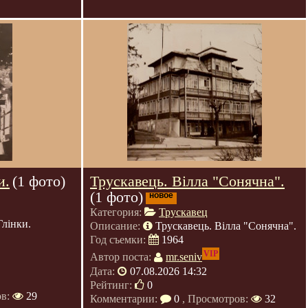
и.
(1 фото)
Трускавець. Вілла "Сонячна".
(1 фото)
новое
Категория:
Трускавец
Глінки.
Описание:
Трускавець. Вілла "Сонячна".
Год съемки:
1964
VIP
Автор поста:
mr.seniv
Дата:
07.08.2026 14:32
Рейтинг:
0
ов:
29
Комментарии:
0
, Просмотров:
32