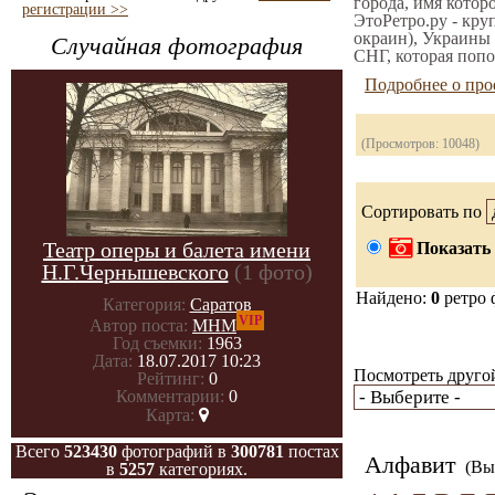
города, имя котор
регистрации >>
ЭтоРетро.ру - кру
окраин), Украины 
Случайная фотография
СНГ, которая попо
Подробнее о про
(Просмотров: 10048)
Сортировать по
Театр оперы и балета имени
Показать 
Н.Г.Чернышевского
(1 фото)
Найдено:
0
ретро 
Категория:
Саратов
VIP
Автор поста:
МНМ
Год съемки:
1963
Дата:
18.07.2017 10:23
Посмотреть другой
Рейтинг:
0
Комментарии:
0
Карта:
Всего
523430
фотографий в
300781
постах
Алфавит
(Вы 
в
5257
категориях.