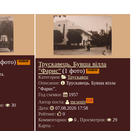
 фото)
новое
Трускавець. Бувша вілла
"Фарис"
(1 фото)
новое
а.
Категория:
Трускавец
Описание:
Трускавець. Бувша вілла
"Фарис".
Год съемки:
1957
VIP
Автор поста:
mr.seniv
ов:
30
Дата:
07.08.2026 17:58
Рейтинг:
0
Комментарии:
0
, Просмотров:
29
Карта: -