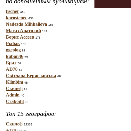
по дополненным публикациям:
fischer
459
korostenec
436
Nadezda Mihhailova
186
Магаз Анатолий
184
Борис Ассеев
178
Рыбак
156
ggeolog
88
kuban46
59
Брат
56
AD70
52
Світлана Бериславська
49
Klimbim
48
Скилеф
41
Admin
40
Crakodil
33
Топ 15 географов:
Скилеф
22332
AD70
7819