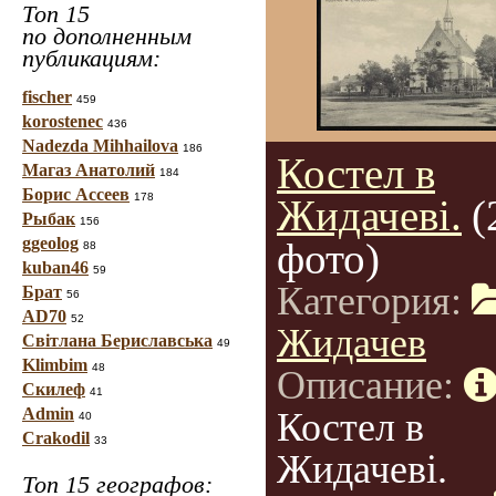
Топ 15
по дополненным
публикациям:
fischer
459
korostenec
436
Nadezda Mihhailova
186
Костел в
Магаз Анатолий
184
Борис Ассеев
178
Жидачеві.
(
Рыбак
156
ggeolog
фото)
88
kuban46
59
Категория:
Брат
56
AD70
52
Жидачев
Світлана Бериславська
49
Klimbim
48
Описание:
Скилеф
41
Admin
Костел в
40
Crakodil
33
Жидачеві.
Топ 15 географов: