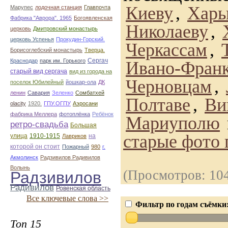
Киеву
,
Харь
Марупес
лодочная станция
Главпочта
Фабрика "Аврора". 1965
Богоявленская
Николаеву
,
церковь
Дмитровский монастырь
церковь Успенья
Прокудин-Горский.
Черкассам
,
Борисоглебский монастырь
Тверца.
Сергач
Краснодар
парк им. Горького
Ивано-Франк
старый вид сергача
вид из города на
Черновцам
,
поселок Юбилейный
йошкар-ола
ДК
ленин
Савария
Зеленко
Сомбатхей
Полтаве
,
Ви
olacity
1920.
ГПУ.ОГПУ
Аэросани
фабрика Меллера
фотоплёнка
Ребёнок
Мариуполю
ретро-свадьба
Большая
старые фото 
улица
1910-1915
на
Лавриков
которой он стоит
Пожарный
980
г.
Акмолинск
Радзивилов Радивилов
Волынь
(Просмотров: 10
Радзивилов
Радивилов
Ровенская область
Все ключевые слова >>
Фильтр по годам съёмки
Топ 15