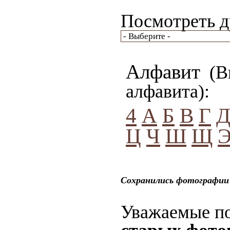
Посмотреть д
Алфавит
(Вы
алфавита):
4
А
Б
В
Г
Ц
Ч
Ш
Щ
Сохранились фотографии 
Уважаемые по