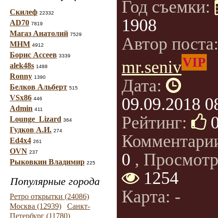
Год съемки:
Скилеф
22332
1908
AD70
7819
Магаз Анатолий
7529
Автор поста
МНМ
4912
Борис Ассеев
3339
VIP
mr.seniv
alek48s
1488
Ronny
1390
Дата:
Белков Альберт
515
VSx86
09.09.2018 0
446
Admin
411
Рейтинг:
Lounge_Lizard
364
Гудков А.И.
274
Комментари
Ed4x4
261
OVN
237
0
, Просмотр
Рыковкин Владимир
225
1254
Популярные города
Карта: -
Ретро открытки (24086)
Москва (12939)
Санкт-
Петербург (11780)