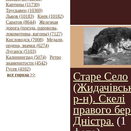
Картины (11730)
Трускавец (10369)
Львов (10183)
Киев (10182)
Саратов (8644)
Железная
дорога (поезда, паровозы,
локомотивы, вагоны) (7127)
Кисловодск (7008)
Медали,
ордена, значки (6274)
Луганск (5103)
Калининград (5074)
Ретро
знаменитости (4542)
Гусев (4162)
Старе Село
все города >>
(Жидачівсь
р-н). Скелі
правого бер
Дністра.
(1