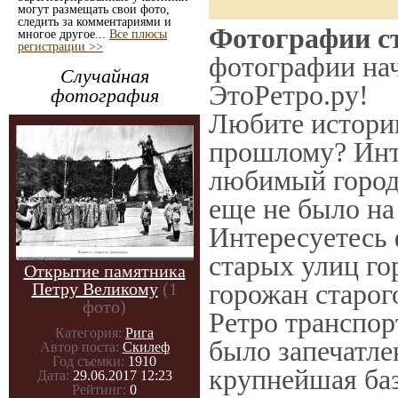
могут размещать свои фото,
следить за комментариями и
Фотографии ст
многое другое...
Все плюсы
регистрации >>
фотографии нач
Случайная
ЭтоРетро.ру!
фотография
Любите историю
прошлому? Инт
любимый город 
еще не было на
Интересуетесь
старых улиц го
Открытие памятника
горожан старог
Петру Великому
(1
фото)
Ретро транспорт
Категория:
Рига
было запечатле
Автор поста:
Скилеф
Год съемки:
1910
крупнейшая баз
Дата:
29.06.2017 12:23
Рейтинг:
0