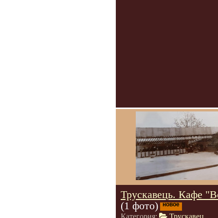
Трускавець. Кафе "В
(1 фото)
новое
Категория:
Трускавец