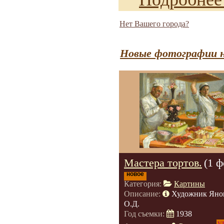
Нет Вашего города?
Новые фотографии н
Мастера тортов.
(1 ф
новое
Категория:
Картины
Описание:
Художник Яно
О.Д.
Год съемки:
1938