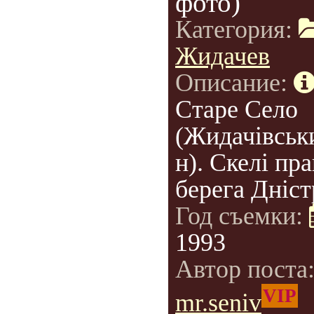
фото)
Категория:
Жидачев
Описание:
Старе Село
(Жидачівськ
н). Скелі пр
берега Дніст
Год съемки:
1993
Автор поста
VIP
mr.seniv