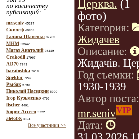
Церква.
(1
по количеству
публикаций:
фото)
mr.seniv
Категория:
45237
Скилеф
40848
Жидачев
Галина Шаненко
32703
МНМ
26542
Описание:
Магаз Анатолий
25449
Crakodil
17967
Жидачів. Це
AD70
7743
haratoshka
Год съемки:
7618
Spektor
7249
1930-1939
Рыбак
6790
Николай Наседкин
5090
Автор поста
Ігор Кузьменко
4796
fischer
4401
VIP
mr.seniv
Борис Ассеев
3722
alek48s
3394
Дата:
Все участники >>
31.03.2026 1