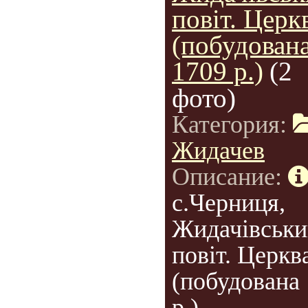
повіт. Церк
(побудован
1709 р.)
(2
фото)
Категория:
Жидачев
Описание:
с.Черниця,
Жидачівськи
повіт. Церкв
(побудована
р.).