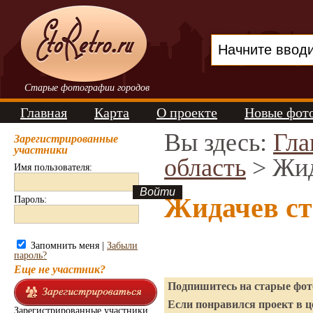
Старые фотографии городов
Главная
Карта
О проекте
Новые фот
Вы здесь:
Гла
Зарегистрированные
участники
область
> Жи
Имя пользователя:
Жидачев с
Пароль:
Запомнить меня |
Забыли
пароль?
Еще не участник?
Подпишитесь на старые фото
Если понравился проект в ц
Зарегистрированные участники