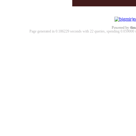
Powered by
4im
Page generated in 0.186229 seconds with 22 queries, spending 0.05900