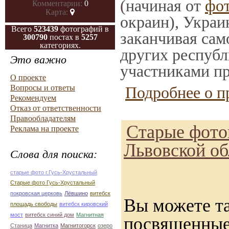
(начиная от
фо
Комментарии:
0
Карта:
окраин), Украи
Всего
523439
фотографий в
заканчивая само
300790
постах в
5257
категориях.
других республ
Это важно
участниками пр
О проекте
Вопросы и ответы
Подробнее о п
Рекомендуем
Отказ от ответственности
Правообладателям
Старые фото
Реклама на проекте
Львовской об
Слова для поиска:
старые фото г.Гусь-Хрустальный
Старые фото Гусь-Хрустальный
покровская церковь
Лёвшино
витебск
Вы можете та
площадь свободы
витебск кировский
мост
витебск синий дом
Магнитная
посвященные
Станица
Магнитка
Магнитогорск
озеро