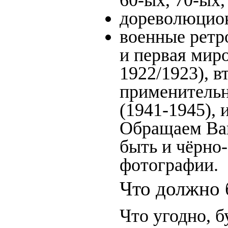
60-ых, 70-ых,
дореволюцион
военные ретр
и первая миро
1922/1923), в
применительн
(1941-1945),
Обращаем Ваш
быть и чёрно-
фотографии.
Что должно 
Что угодно, б