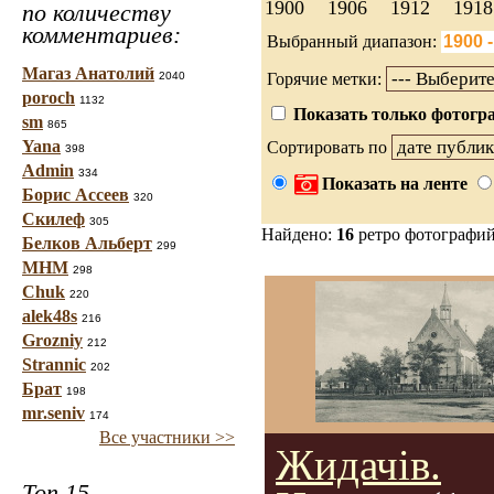
1900
1906
1912
1918
по количеству
комментариев:
Выбранный диапазон:
Магаз Анатолий
2040
Горячие метки:
poroch
1132
Показать только фотогра
sm
865
Yana
Сортировать по
398
Admin
334
Показать на ленте
Борис Ассеев
320
Скилеф
305
Найдено:
16
ретро фотографи
Белков Альберт
299
МНМ
298
Chuk
220
alek48s
216
Grozniy
212
Strannic
202
Брат
198
mr.seniv
174
Все участники >>
Жидачів.
Топ 15