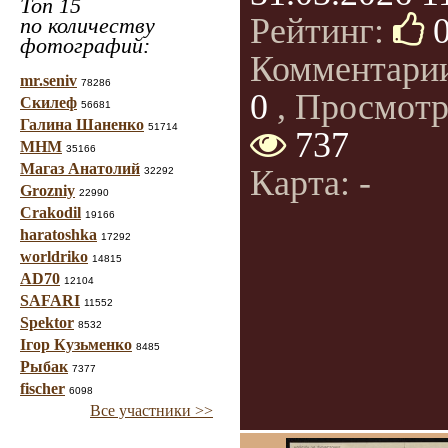
Топ 15
Рейтинг:
по количеству
фотографий:
Комментари
mr.seniv
78286
0
, Просмотр
Скилеф
56681
Галина Шаненко
51714
737
МНМ
35166
Магаз Анатолий
Карта: -
32292
Grozniy
22990
Crakodil
19166
haratoshka
17292
worldriko
14815
AD70
12104
SAFARI
11552
Spektor
8532
Ігор Кузьменко
8485
Рыбак
7377
fischer
6098
Все участники >>