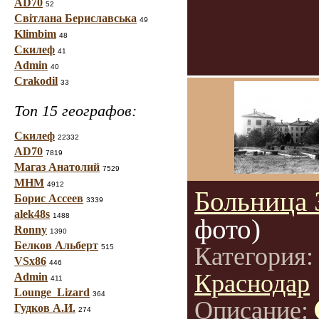
AD70
52
Світлана Бериславська
49
Klimbim
48
Скилеф
41
Admin
40
Crakodil
33
Топ 15 географов:
Скилеф
22332
AD70
7819
Магаз Анатолий
7529
МНМ
4912
Больница
Борис Ассеев
3339
alek48s
1488
фото)
Ronny
1390
Белков Альберт
Категория
515
VSx86
446
Краснодар
Admin
411
Lounge_Lizard
364
Описание:
Гудков А.И.
274