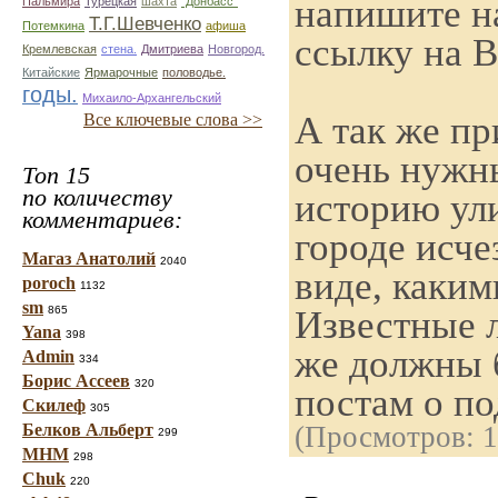
напишите н
Пальмира
Турецкая
шахта
"Донбасс"
Т.Г.Шевченко
Потемкина
афиша
ссылку на В
Кремлевская
стена.
Дмитриева
Новгород.
Китайские
Ярмарочные
половодье.
годы.
Михаило-Архангельский
А так же пр
Все ключевые слова >>
очень нужны
Топ 15
по количеству
историю ули
комментариев:
городе исче
Магаз Анатолий
2040
виде, каким
poroch
1132
sm
Известные л
865
Yana
398
же должны 
Admin
334
Борис Ассеев
320
постам о п
Скилеф
305
Белков Альберт
(Просмотров: 
299
МНМ
298
Chuk
220