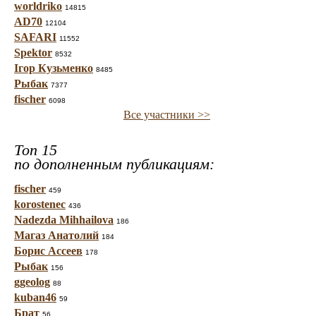
worldriko
14815
AD70
12104
SAFARI
11552
Spektor
8532
Ігор Кузьменко
8485
Рыбак
7377
fischer
6098
Все участники >>
Топ 15
по дополненным публикациям:
fischer
459
korostenec
436
Nadezda Mihhailova
186
Магаз Анатолий
184
Борис Ассеев
178
Рыбак
156
ggeolog
88
kuban46
59
Брат
56