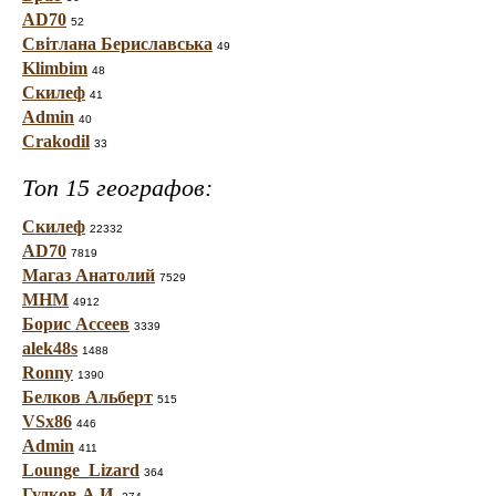
AD70
52
Світлана Бериславська
49
Klimbim
48
Скилеф
41
Admin
40
Crakodil
33
Топ 15 географов:
Скилеф
22332
AD70
7819
Магаз Анатолий
7529
МНМ
4912
Борис Ассеев
3339
alek48s
1488
Ronny
1390
Белков Альберт
515
VSx86
446
Admin
411
Lounge_Lizard
364
Гудков А.И.