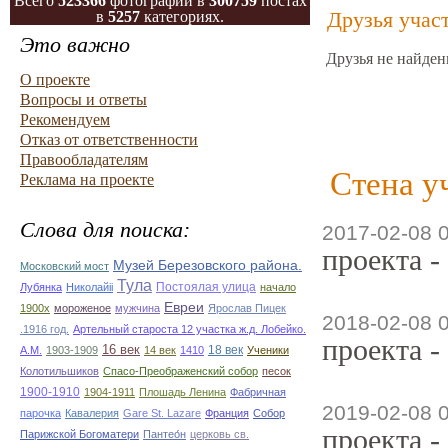
Всего
523366
фотографий в
300759
постах
Друзья учас
в
5257
категориях.
Это важно
Друзья не найден
О проекте
Вопросы и ответы
Рекомендуем
Отказ от ответственности
Правообладателям
Стена у
Реклама на проекте
Слова для поиска:
2017-02-08 
проекта -
Музей Березовского района.
Московский мост
Тула
Постоялая улица
Лубянка
Николайii
начало
Евреи
1900х
мороженое
мужчина
Ярослав Пицек
2018-02-08 
.1916 год.
Артельный староста 12 участка ж.д. Лобейко.
проекта -
16 век
18 век
А.М.
1903-1909
14 век
1410
Ученики
Колотильшиков
Спасо-Преображенский собор
песок
1900-1910
1904-1911
Плошадь Ленина
Фабричная
2019-02-08 
парочка
Кавалерия
Gare St. Lazare
Франция
Собор
проекта -
Парижской Богоматери
Пантео́н
церковь св.