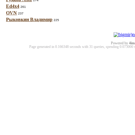
274
Ed4x4
261
OVN
237
Рыковкин Владимир
225
Powered by
4im
Page generated in 0.166348 seconds with 31 queries, spending 0.07300