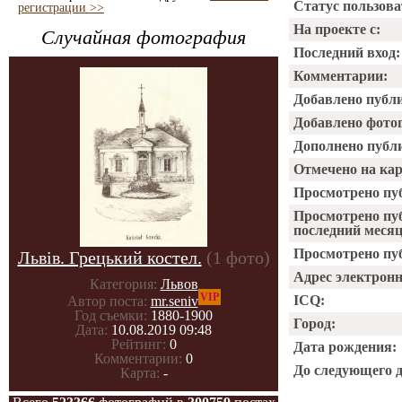
Статус пользова
регистрации >>
На проекте с:
Случайная фотография
Последний вход:
Комментарии:
Добавлено публ
Добавлено фото
Дополнено публ
Отмечено на ка
Просмотрено пу
Просмотрено пу
последний месяц
Просмотрено пуб
Львів. Грецький костел.
(1 фото)
Адрес электрон
Категория:
Львов
VIP
ICQ:
Автор поста:
mr.seniv
Год съемки:
1880-1900
Город:
Дата:
10.08.2019 09:48
Рейтинг:
0
Дата рождения:
Комментарии:
0
До следующего 
Карта:
-