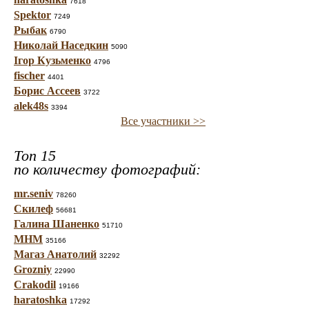
7618
Spektor
7249
Рыбак
6790
Николай Наседкин
5090
Ігор Кузьменко
4796
fischer
4401
Борис Ассеев
3722
alek48s
3394
Все участники >>
Топ 15
по количеству фотографий:
mr.seniv
78260
Скилеф
56681
Галина Шаненко
51710
МНМ
35166
Магаз Анатолий
32292
Grozniy
22990
Crakodil
19166
haratoshka
17292