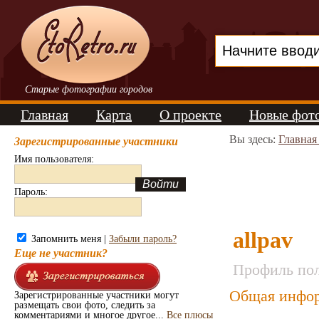
Старые фотографии городов
Главная
Карта
О проекте
Новые фот
Вы здесь:
Главная
Зарегистрированные участники
Имя пользователя:
Пароль:
allpav
Запомнить меня |
Забыли пароль?
Еще не участник?
Профиль пол
Общая инфор
Зарегистрированные участники могут
размещать свои фото, следить за
комментариями и многое другое...
Все плюсы