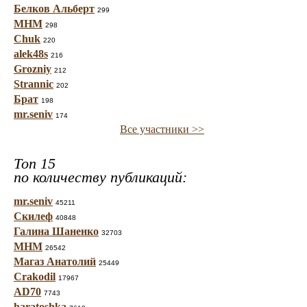
Белков Альберт
299
МНМ
298
Chuk
220
alek48s
216
Grozniy
212
Strannic
202
Брат
198
mr.seniv
174
Все участники >>
Топ 15
по количеству публикаций:
mr.seniv
45211
Скилеф
40848
Галина Шаненко
32703
МНМ
26542
Магаз Анатолий
25449
Crakodil
17967
AD70
7743
haratoshka