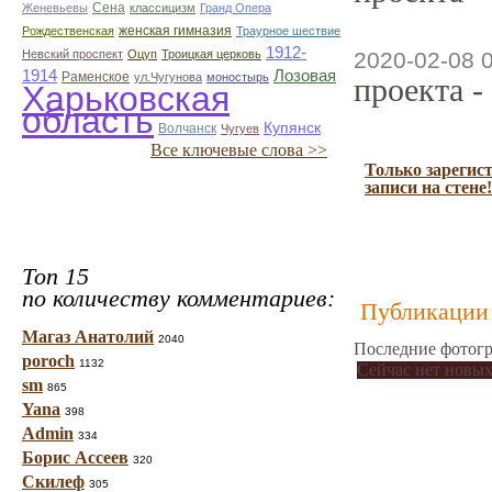
Сена
Женевьевы
классицизм
Гранд Опера
женская гимназия
Рождественская
Траурное шествие
1912-
Невский проспект
Оцуп
Троицкая церковь
2020-02-08 
1914
Лозовая
Раменское
ул.Чугунова
моностырь
проекта -
Харьковская
область
Купянск
Волчанск
Чугуев
Все ключевые слова >>
Только зарегис
записи на стене!
Топ 15
по количеству комментариев:
Публикации 
Магаз Анатолий
2040
Последние фотогр
poroch
1132
Сейчас нет новых
sm
865
Yana
398
Admin
334
Борис Ассеев
320
Скилеф
305