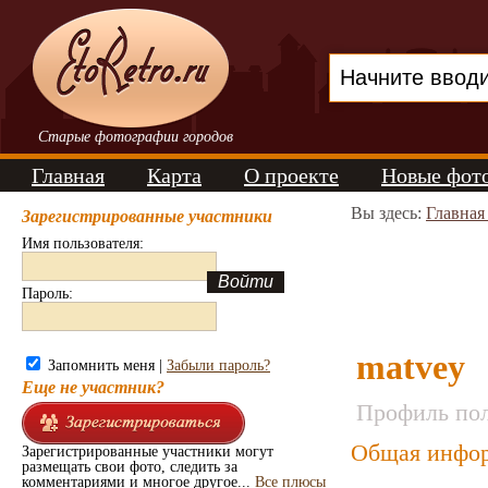
Старые фотографии городов
Главная
Карта
О проекте
Новые фот
Вы здесь:
Главная
Зарегистрированные участники
Имя пользователя:
Пароль:
matvey
Запомнить меня |
Забыли пароль?
Еще не участник?
Профиль пол
Общая инфор
Зарегистрированные участники могут
размещать свои фото, следить за
комментариями и многое другое...
Все плюсы