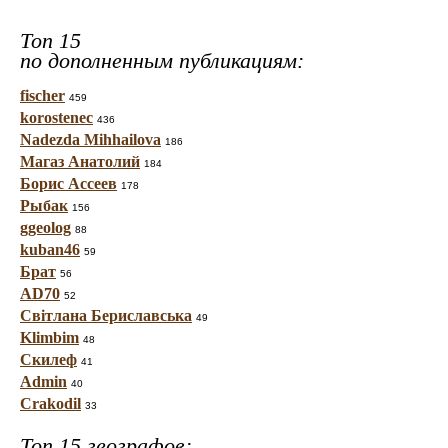
Топ 15
по дополненным публикациям:
fischer
459
korostenec
436
Nadezda Mihhailova
186
Магаз Анатолий
184
Борис Ассеев
178
Рыбак
156
ggeolog
88
kuban46
59
Брат
56
AD70
52
Світлана Бериславська
49
Klimbim
48
Скилеф
41
Admin
40
Crakodil
33
Топ 15 географов: