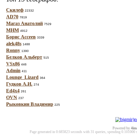
Скилеф
22332
AD70
7819
Магаз Анатолий
7529
МНМ
4912
Борис Ассеев
3339
alek48s
1488
Ronny
1390
Белков Альберт
515
VSx86
446
Admin
411
Lounge_Lizard
364
Гудков А.И.
274
Ed4x4
261
OVN
237
Рыковкин Владимир
225
Powered by
4im
Page generated in 0.685823 seconds with 31 queries, spending 0.10100