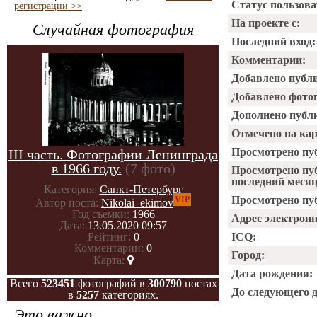
Статус пользова
регистрации >>
На проекте с:
Случайная фотография
Последний вход:
Комментарии:
Добавлено публ
Добавлено фото
Дополнено публ
Отмечено на ка
Просмотрено пу
III часть. Фотографии Ленинграда
в 1966 году.
(7 фото)
Просмотрено пу
последний месяц
Категория:
Санкт-Петербург
Просмотрено пуб
VIP
Автор поста:
Nikolai_ekimov
Год съемки:
1966
Адрес электрон
Дата:
13.05.2020 09:57
ICQ:
Рейтинг:
0
Комментарии:
0
Город:
Карта:
Дата рождения:
Всего
523451
фотографий в
300790
постах
До следующего 
в
5257
категориях.
Это важно