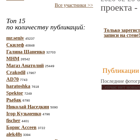
проекта -
Все участники >>
Топ 15
по количеству публикаций:
Только зарегис
записи на стене!
mr.seniv
45237
Скилеф
40848
Галина Шаненко
32703
МНМ
26542
Магаз Анатолий
25449
Публикации 
Crakodil
17967
AD70
7743
Последние фотогр
haratoshka
Сейчас нет новых
7618
Spektor
7249
Рыбак
6790
Николай Наседкин
5090
Ігор Кузьменко
4796
fischer
4401
Борис Ассеев
3722
alek48s
3394