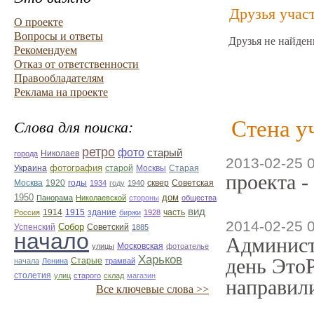
Друзья учас
О проекте
Вопросы и ответы
Друзья не найден
Рекомендуем
Отказ от ответственности
Правообладателям
Реклама на проекте
Стена у
Слова для поиска:
ретро
фото
старый
Николаев
города
2013-02-25 
фотография
Украина
Старая
старой
Москвы
проекта -
Москва
1920
годы
сквер
1934
году
1940
Советская
1950
дом
Панорама
Николаевской
стороны
общества
вид
1914
1915
здание
Россия
биржи
1928
часть
2014-02-25 
Собор
Успенский
Советский
1885
начало
Админист
улицы
Московская
фотоателье
Харьков
день ЭтоР
Старые
начала
Ленина
трамвай
столетия
улиц
старого
склад
магазин
направили
Все ключевые слова >>