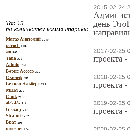
2015-02-24 
Админист
день ЭтоР
Топ 15
по количеству комментариев:
направили
Магаз Анатолий
2040
poroch
1132
2017-02-25 
sm
865
проекта -
Yana
398
Admin
334
Борис Ассеев
320
2018-02-25 
Скилеф
305
проекта -
Белков Альберт
299
МНМ
298
Chuk
220
2019-02-25 
alek48s
216
проекта -
Grozniy
212
Strannic
202
Брат
198
2020-02-25 
mr.seniv
174