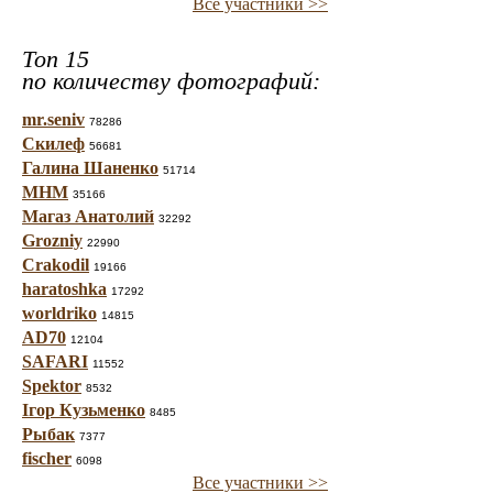
Все участники >>
Топ 15
по количеству фотографий:
mr.seniv
78286
Скилеф
56681
Галина Шаненко
51714
МНМ
35166
Магаз Анатолий
32292
Grozniy
22990
Crakodil
19166
haratoshka
17292
worldriko
14815
AD70
12104
SAFARI
11552
Spektor
8532
Ігор Кузьменко
8485
Рыбак
7377
fischer
6098
Все участники >>