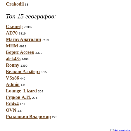
Crakodil
33
Топ 15 географов:
Скилеф
22332
AD70
7819
Магаз Анатолий
7529
МНМ
4912
Борис Ассеев
3339
alek48s
1488
Ronny
1390
Белков Альберт
515
VSx86
446
Admin
411
Lounge_Lizard
364
Гудков А.И.
274
Ed4x4
261
OVN
237
Рыковкин Владимир
225