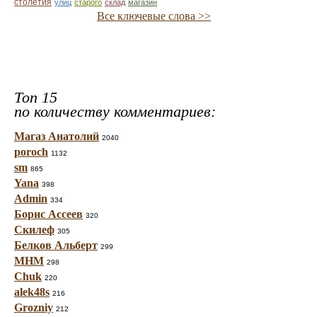
столетия
улиц
старого
склад
магазин
Все ключевые слова >>
Топ 15
по количеству комментариев:
Магаз Анатолий
2040
poroch
1132
sm
865
Yana
398
Admin
334
Борис Ассеев
320
Скилеф
305
Белков Альберт
299
МНМ
298
Chuk
220
alek48s
216
Grozniy
212