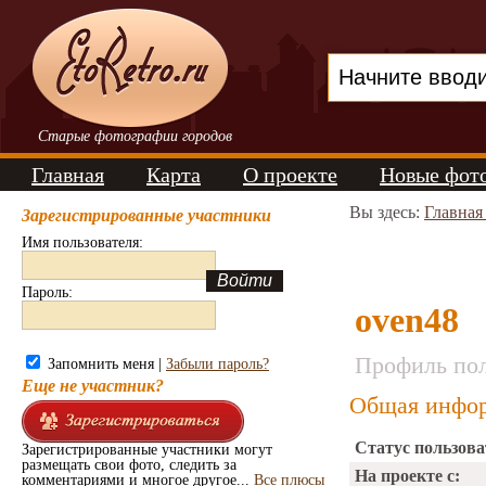
Старые фотографии городов
Главная
Карта
О проекте
Новые фот
Вы здесь:
Главная
Зарегистрированные участники
Имя пользователя:
Пароль:
oven48
Профиль пол
Запомнить меня |
Забыли пароль?
Еще не участник?
Общая инфор
Статус пользова
Зарегистрированные участники могут
размещать свои фото, следить за
На проекте с:
комментариями и многое другое...
Все плюсы