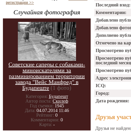
регистрации >>
Последний вход:
Случайная фотография
Комментарии:
Добавлено публ
Добавлено фото
Дополнено публ
Отмечено на ка
Просмотрено пу
Просмотрено пу
последний месяц
Советские саперы с собаками-
миноискателями за
Просмотрено пуб
разминированием территории
Адрес электрон
завода "Вейс Манфред" в
ICQ:
Будапеште
(1 фото)
Город:
Категория:
Будапешт
Дата рождения:
Автор поста:
Скилеф
Год съемки:
1945
Дата:
04.07.2014 11:46
Рейтинг:
0
Друзья учас
Комментарии:
0
Карта:
-
Друзья не найден