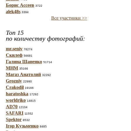
Борис Ассеев
3722
alek48s
3394
Все участники >>
Топ 15
по количеству фотографий:
mr.seniv
78274
Скилеф
56681
Галина Шаненко
51714
МНМ
35166
Магаз Анатолий
32292
Grozniy
22990
Crakodil
19166
haratoshka
17292
worldriko
14815
AD70
12104
SAFARI
11552
Spektor
8532
Ігор Кузьменко
8485