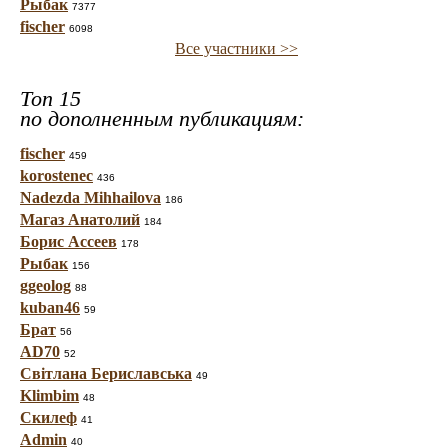
Рыбак
7377
fischer
6098
Все участники >>
Топ 15
по дополненным публикациям:
fischer
459
korostenec
436
Nadezda Mihhailova
186
Магаз Анатолий
184
Борис Ассеев
178
Рыбак
156
ggeolog
88
kuban46
59
Брат
56
AD70
52
Світлана Бериславська
49
Klimbim
48
Скилеф
41
Admin
40