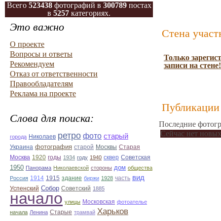
Всего
523438
фотографий в
300789
постах
в
5257
категориях.
Это важно
Стена участ
О проекте
Вопросы и ответы
Только зарегис
Рекомендуем
записи на стене!
Отказ от ответственности
Правообладателям
Реклама на проекте
Публикации 
Слова для поиска:
Последние фотогр
Сейчас нет новых
ретро
фото
старый
Николаев
города
фотография
Украина
Старая
старой
Москвы
Москва
1920
годы
сквер
1934
году
1940
Советская
1950
дом
Панорама
Николаевской
стороны
общества
вид
1914
1915
здание
Россия
биржи
1928
часть
Собор
Успенский
Советский
1885
начало
улицы
Московская
фотоателье
Харьков
Старые
начала
Ленина
трамвай