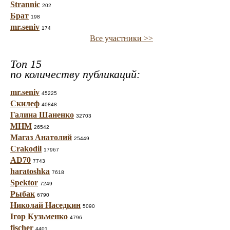
Strannic
202
Брат
198
mr.seniv
174
Все участники >>
Топ 15
по количеству публикаций:
mr.seniv
45225
Скилеф
40848
Галина Шаненко
32703
МНМ
26542
Магаз Анатолий
25449
Crakodil
17967
AD70
7743
haratoshka
7618
Spektor
7249
Рыбак
6790
Николай Наседкин
5090
Ігор Кузьменко
4796
fischer
4401