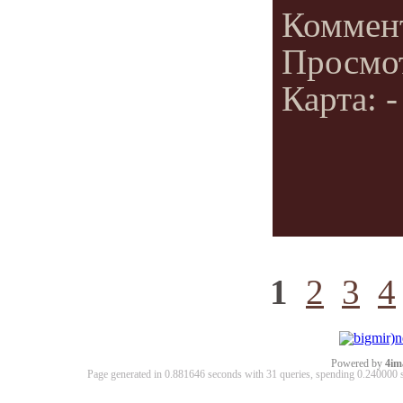
Коммен
Просмо
Карта: -
1
2
3
4
Powered by
4im
Page generated in 0.881646 seconds with 31 queries, spending 0.24000