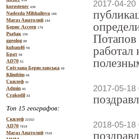
459
2017-04-20 
korostenec
436
публикац
Nadezda Mihhailova
186
Магаз Анатолий
184
определи
Борис Ассеев
178
Рыбак
Потапов 
156
ggeolog
88
работал 
kuban46
59
Брат
56
полезным
AD70
52
Світлана Бериславська
49
Klimbim
48
Скилеф
41
2017-05-18 
Admin
40
Crakodil
поздравл
33
Топ 15 географов:
Скилеф
22332
2018-05-18 
AD70
7819
поздравл
Магаз Анатолий
7529