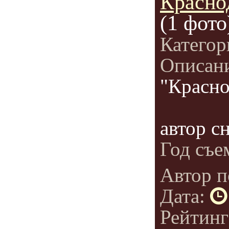
Красно
(1 фото
Категор
Описан
"Красно
автор с
Год съе
Автор п
Дата:
Рейтин