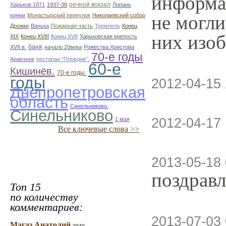
информац
речной вокзал
Харьков 1871
1937-38
Лопань
не могли
конкм
Монастырский переулок
Николаевский собор
Дрожки
Ванька
Пожарная часть
Тремпель
Конец
них изоб
XIX
Конец XVIII
Конец XVII
Харьковская крепость
баня
XVII в.
начало 20века
Рожества Христова
70-е годы
Аракчеев
ресторан "Пловдив".
60-е
Кишинёв.
70-е годы.
годы
2012-04-15 
Днепропетровская
область
Синельниково.
Синельниково
2012-04-17 
1 мая
Все ключевые слова >>
2013-05-18 
поздрав
Топ 15
по количеству
комментариев:
2013-07-03 
Магаз Анатолий
2040