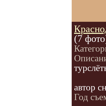
Красно
(7 фото
Категор
Описан
турслёт
автор с
Год съе