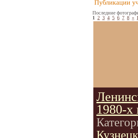
Публикации уч
Последние фотографи
1
2
3
4
5
6
7
8
»
Ленинс
1980-х 
Категор
Кузнец