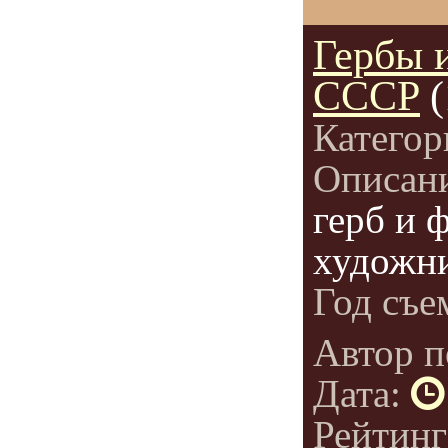
Гербы 
СССР
Категор
Описан
герб и 
художн
Год съе
Автор п
Дата:
Рейтин