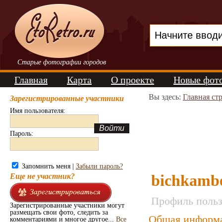
Старые фотографии городов
Главная
Карта
О проекте
Новые фот
Вы здесь:
Главная ст
Зарегистрированные участники
Имя пользователя:
Пароль:
Запомнить меня |
Забыли пароль?
bichkamb
Еще не участник?
Профиль польз
Зарегистрированные участники могут
размещать свои фото, следить за
Общая информ
комментариями и многое другое...
Все