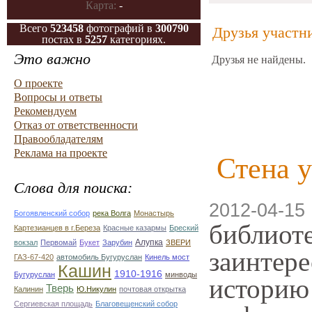
Карта:
-
Всего
523458
фотографий в
300790
Друзья участн
постах в
5257
категориях.
Это важно
Друзья не найдены.
О проекте
Вопросы и ответы
Рекомендуем
Отказ от ответственности
Правообладателям
Реклама на проекте
Стена у
Слова для поиска:
2012-04-15 
Богоявленский собор
река Волга
Монастырь
библиот
Картезианцев в г.Береза
Красные казармы
Бреский
Алупка
вокзал
Первомай
Букет
Зарубин
ЗВЕРИ
заинтере
ГАЗ-67-420
автомобиль Бугуруслан
Кинель мост
Кашин
1910-1916
Бугуруслан
минводы
историю 
Тверь
Калинин
Ю.Никулин
почтовая открытка
Сергиевская площадь
Благовещенский собор