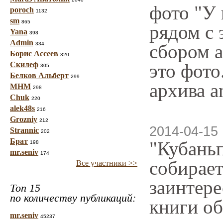
фото "У 
poroch
1132
sm
865
рядом с 
Yana
398
Admin
334
сбором а
Борис Ассеев
320
Скилеф
это фото
305
Белков Альберт
299
архива a
МНМ
298
Chuk
220
alek48s
216
Grozniy
212
2014-04-15 
Strannic
202
Брат
"Кубаньп
198
mr.seniv
174
собирает
Все участники >>
заинтере
Топ 15
по количеству публикаций:
книги об
mr.seniv
45237