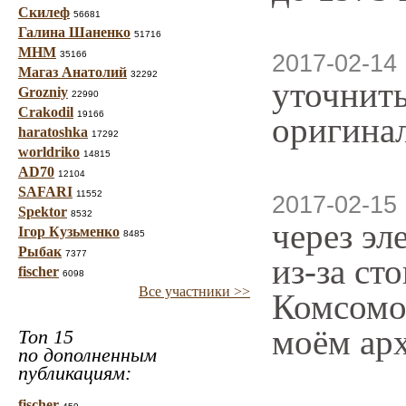
Скилеф
56681
Галина Шаненко
51716
МНМ
35166
2017-02-14 
Магаз Анатолий
32292
уточнить
Grozniy
22990
Crakodil
19166
оригина
haratoshka
17292
worldriko
14815
AD70
12104
SAFARI
11552
2017-02-15 
Spektor
8532
через эл
Ігор Кузьменко
8485
Рыбак
7377
из-за ст
fischer
6098
Все участники >>
Комсомол
моём арх
Топ 15
по дополненным
публикациям:
fischer