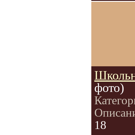
Школьны
фото)
Категор
Описан
18