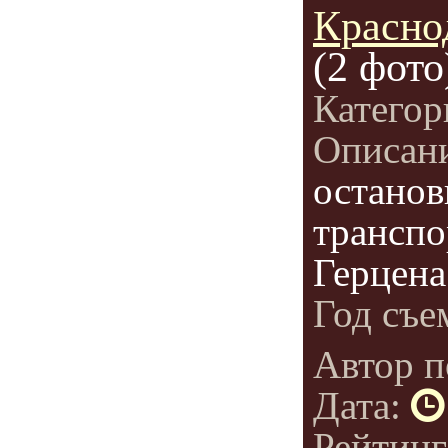
Красно
(2 фото
Категор
Описан
останов
транспо
Герцена
Год съе
Автор п
Дата:
Рейтин