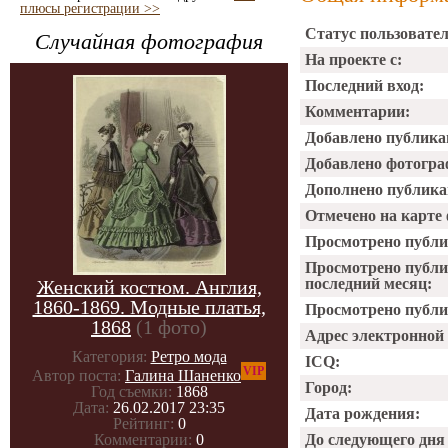
плюсы регистрации >>
Статус пользовател
Случайная фотография
На проекте с:
Последний вход:
Комментарии:
Добавлено публика
Добавлено фотогра
Дополнено публика
Отмечено на карте
Просмотрено публи
Просмотрено публи
последний месяц:
Женский костюм. Англия,
1860-1869. Модные платья,
Просмотрено публик
1868
(1 фото)
Адрес электронной
Категория:
Ретро мода
ICQ:
VIP
Автор поста:
Галина Шаненко
Город:
Год съемки:
1868
Дата:
26.02.2017 23:35
Дата рождения:
Рейтинг:
0
До следующего дня
Комментарии:
0