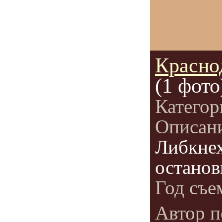
Красно
(1 фото
Категор
Описан
Либкнех
останов
Год съе
Автор п