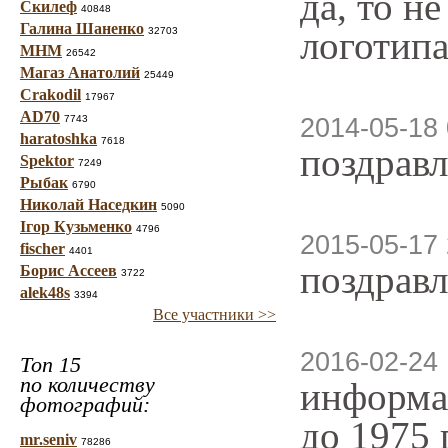
да, то н
Скилеф
40848
Галина Шаненко
логотипа
32703
МНМ
26542
Магаз Анатолий
25449
Crakodil
17967
AD70
7743
2014-05-18 
haratoshka
7618
поздравл
Spektor
7249
Рыбак
6790
Николай Наседкин
5090
Ігор Кузьменко
4796
2015-05-17 
fischer
4401
поздравл
Борис Ассеев
3722
alek48s
3394
Все участники >>
2016-02-24 
Топ 15
по количеству
информац
фотографий:
до 1975 
mr.seniv
78286