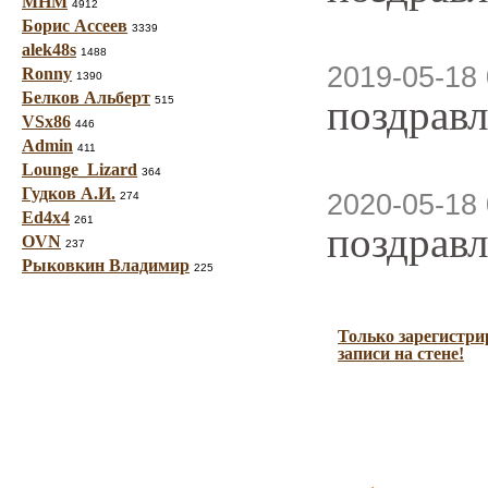
МНМ
4912
Борис Ассеев
3339
alek48s
1488
2019-05-18 
Ronny
1390
Белков Альберт
поздравл
515
VSx86
446
Admin
411
Lounge_Lizard
364
Гудков А.И.
2020-05-18 
274
Ed4x4
261
поздравл
OVN
237
Рыковкин Владимир
225
Только зарегистри
записи на стене!