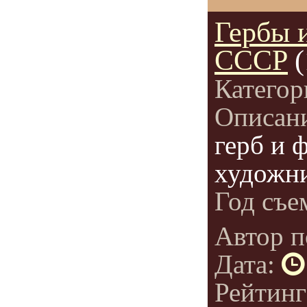
Гербы 
СССР
Категор
Описан
герб и 
художн
Год съе
Автор п
Дата:
Рейтин