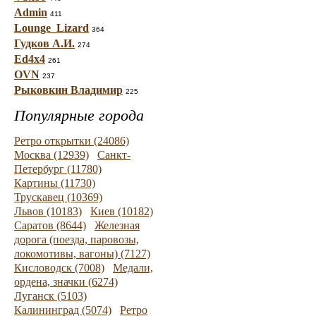
Admin
411
Lounge_Lizard
364
Гудков А.И.
274
Ed4x4
261
OVN
237
Рыковкин Владимир
225
Популярные города
Ретро открытки (24086)
Москва (12939)
Санкт-
Петербург (11780)
Картины (11730)
Трускавец (10369)
Львов (10183)
Киев (10182)
Саратов (8644)
Железная
дорога (поезда, паровозы,
локомотивы, вагоны) (7127)
Кисловодск (7008)
Медали,
ордена, значки (6274)
Луганск (5103)
Калининград (5074)
Ретро