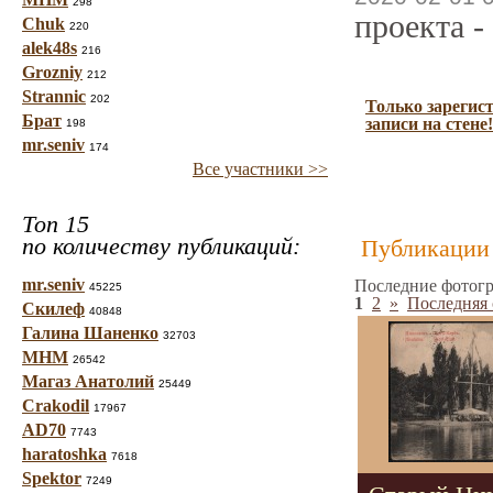
298
проекта -
Chuk
220
alek48s
216
Grozniy
212
Strannic
202
Только зарегис
Брат
записи на стене!
198
mr.seniv
174
Все участники >>
Топ 15
по количеству публикаций:
Публикации 
mr.seniv
Последние фотогр
45225
1
2
»
Последняя 
Скилеф
40848
Галина Шаненко
32703
МНМ
26542
Магаз Анатолий
25449
Crakodil
17967
AD70
7743
haratoshka
7618
Spektor
7249