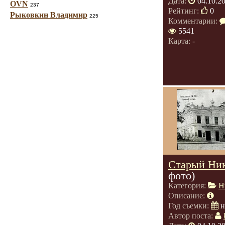
Дата:
04.10.2
OVN
237
Рейтинг:
0
Рыковкин Владимир
225
Комментарии:
5541
Карта: -
Старый Ник
фото)
Категория:
Н
Описание:
Год съемки:
н
Автор поста: