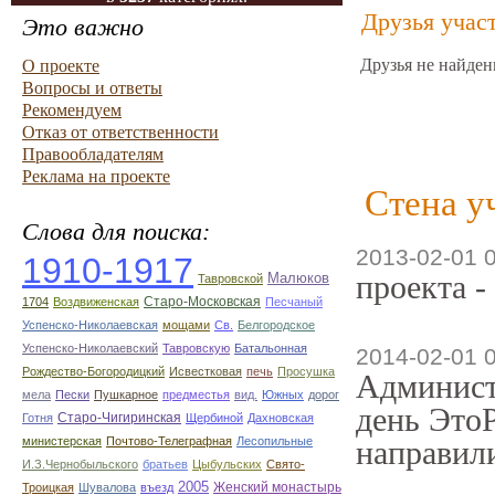
Друзья учас
Это важно
Друзья не найден
О проекте
Вопросы и ответы
Рекомендуем
Отказ от ответственности
Правообладателям
Реклама на проекте
Стена у
Слова для поиска:
2013-02-01 
1910-1917
проекта -
Малюков
Тавровской
Старо-Московская
1704
Воздвиженская
Песчаный
Успенско-Николаевская
мощами
Св.
Белгородское
Успенско-Николаевский
Тавровскую
Батальонная
2014-02-01 
Рождество-Богородицкий
Исвестковая
печь
Просушка
Админист
мела
Пески
Пушкарное
предместья
вид.
Южных
дорог
день ЭтоР
Старо-Чигиринская
Готня
Щербиной
Дахновская
министерская
Почтово-Телеграфная
Лесопильные
направили
И.З.Чернобыльского
братьев
Цыбульских
Свято-
2005
Женский монастырь
Троицкая
Шувалова
въезд