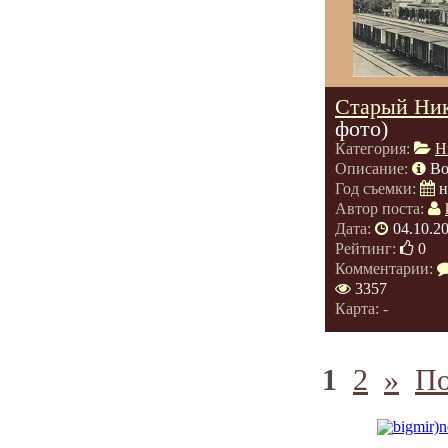
Старый Ник
фото)
Категория:
Н
Описание:
Во
Год съемки:
н
Автор поста:
Дата:
04.10.2
Рейтинг:
0
Комментарии:
3357
Карта: -
1
2
»
По