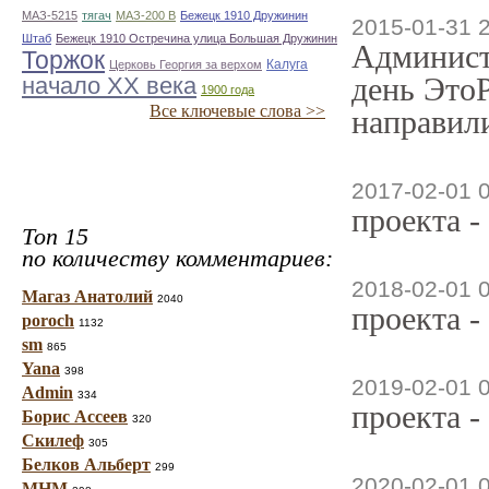
МАЗ-5215
тягач
МАЗ-200 В
Бежецк 1910 Дружинин
2015-01-31 
Штаб
Бежецк 1910 Остречина улица Большая Дружинин
Админист
Торжок
Калуга
Церковь Георгия за верхом
день ЭтоР
начало ХХ века
1900 года
Все ключевые слова >>
направили
2017-02-01 
проекта -
Топ 15
по количеству комментариев:
2018-02-01 
Магаз Анатолий
2040
проекта -
poroch
1132
sm
865
Yana
398
2019-02-01 
Admin
334
проекта -
Борис Ассеев
320
Скилеф
305
Белков Альберт
299
2020-02-01 
МНМ