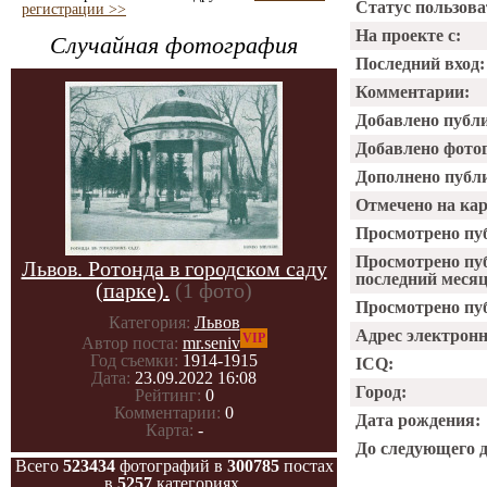
Статус пользова
регистрации >>
На проекте с:
Случайная фотография
Последний вход:
Комментарии:
Добавлено публ
Добавлено фото
Дополнено публ
Отмечено на ка
Просмотрено пу
Просмотрено пу
Львов. Ротонда в городском саду
последний месяц
(парке).
(1 фото)
Просмотрено пуб
Категория:
Львов
Адрес электрон
VIP
Автор поста:
mr.seniv
Год съемки:
1914-1915
ICQ:
Дата:
23.09.2022 16:08
Город:
Рейтинг:
0
Комментарии:
0
Дата рождения:
Карта:
-
До следующего 
Всего
523434
фотографий в
300785
постах
в
5257
категориях.