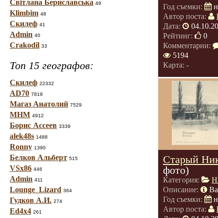
Світлана Бериславська
49
Год съемки:
н
Klimbim
48
Автор поста:
Скилеф
41
Дата:
04.10.2
Admin
Рейтинг:
0
40
Crakodil
Комментарии:
33
5194
Топ 15 географов:
Карта: -
Скилеф
22332
AD70
7819
Магаз Анатолий
7529
МНМ
4912
Борис Ассеев
3339
alek48s
1488
Ronny
1390
Белков Альберт
Старый Ник
515
VSx86
фото)
446
Admin
Категория:
Н
411
Lounge_Lizard
Описание:
Ва
364
Год съемки:
н
Гудков А.И.
274
Автор поста:
Ed4x4
261