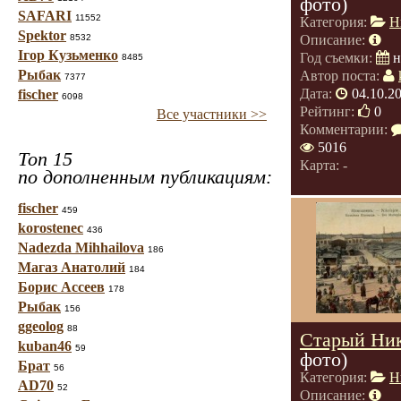
фото)
SAFARI
11552
Категория:
Н
Spektor
8532
Описание:
Ігор Кузьменко
Год съемки:
н
8485
Рыбак
Автор поста:
7377
Дата:
04.10.2
fischer
6098
Рейтинг:
0
Все участники >>
Комментарии:
5016
Топ 15
Карта: -
по дополненным публикациям:
fischer
459
korostenec
436
Nadezda Mihhailova
186
Магаз Анатолий
184
Борис Ассеев
178
Рыбак
156
ggeolog
88
Старый Ник
kuban46
59
фото)
Брат
56
Категория:
Н
AD70
52
Описание: