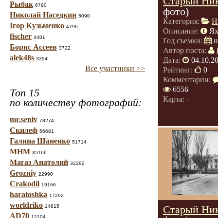
Старый Ник
Рыбак
6790
фото)
Николай Наседкин
5090
Категория:
Н
Ігор Кузьменко
4796
Описание:
Ях
fischer
4401
Год съемки:
н
Борис Ассеев
3722
Автор поста:
alek48s
3394
Дата:
04.10.2
Все участники >>
Рейтинг:
0
Комментарии:
6556
Топ 15
Карта: -
по количеству фотографий:
mr.seniv
78274
Скилеф
56681
Галина Шаненко
51714
МНМ
35166
Магаз Анатолий
32292
Grozniy
22990
Crakodil
19166
haratoshka
17292
worldriko
14815
Старый Ник
AD70
12104