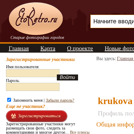
Старые фотографии городов
Главная
Карта
О проекте
Новые фот
Вы здесь:
Главная
Зарегистрированные участники
Имя пользователя:
Пароль:
krukova
Запомнить меня |
Забыли пароль?
Еще не участник?
Профиль пол
Общая инфор
Зарегистрированные участники могут
размещать свои фото, следить за
комментариями и многое другое...
Все плюсы