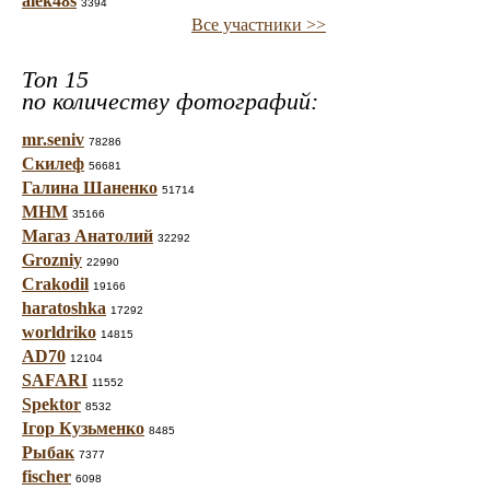
alek48s
3394
Все участники >>
Топ 15
по количеству фотографий:
mr.seniv
78286
Скилеф
56681
Галина Шаненко
51714
МНМ
35166
Магаз Анатолий
32292
Grozniy
22990
Crakodil
19166
haratoshka
17292
worldriko
14815
AD70
12104
SAFARI
11552
Spektor
8532
Ігор Кузьменко
8485
Рыбак
7377
fischer
6098