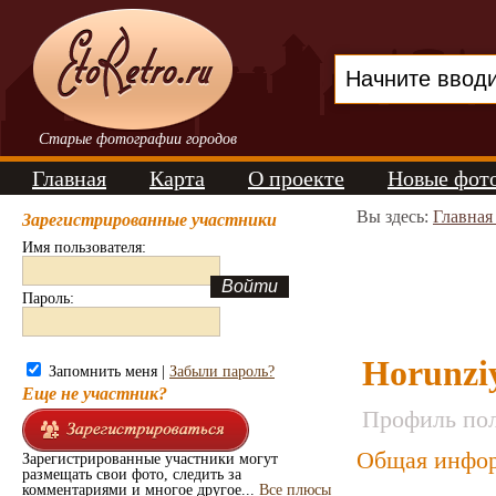
Старые фотографии городов
Главная
Карта
О проекте
Новые фот
Вы здесь:
Главная
Зарегистрированные участники
Имя пользователя:
Пароль:
Horunzi
Запомнить меня |
Забыли пароль?
Еще не участник?
Профиль пол
Общая инфор
Зарегистрированные участники могут
размещать свои фото, следить за
комментариями и многое другое...
Все плюсы