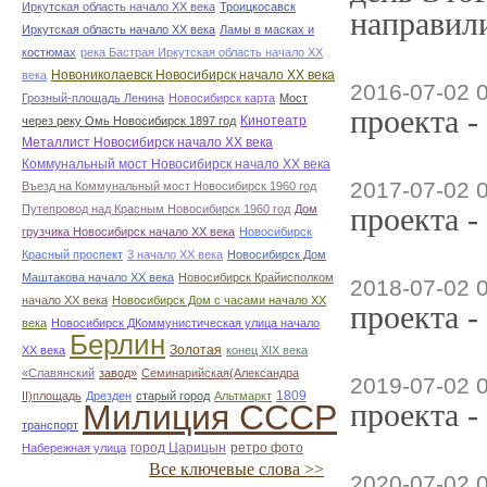
Иркутская область начало ХХ века
Троицкосавск
направили
Иркутская область начало ХХ века
Ламы в масках и
костюмах
река Бастрая Иркутская область начало ХХ
Новониколаевск Новосибирск начало ХХ века
века
2016-07-02 
Грозный-площадь Ленина
Новосибирск карта
Мост
проекта -
Кинотеатр
через реку Омь Новосибирск 1897 год
Металлист Новосибирск начало ХХ века
Коммунальный мост Новосибирск начало ХХ века
2017-07-02 
Въезд на Коммунальный мост Новосибирск 1960 год
проекта -
Путепровод над Красным Новосибирск 1960 год
Дом
грузчика Новосибирск начало ХХ века
Новосибирск
Красный проспект
3 начало ХХ века
Новосибирск Дом
Маштакова начало ХХ века
Новосибирск Крайисполком
2018-07-02 
начало ХХ века
Новосибирск Дом с часами начало ХХ
проекта -
века
Новосибирск ДКоммунистическая улица начало
Берлин
Золотая
ХХ века
конец ХІХ века
«Славянский
завод»
Семинарийская(Александра
2019-07-02 
1809
II)площадь
Дрезден
старый город
Альтмаркт
проекта -
Милиция СССР
транспорт
город Царицын
ретро фото
Набережная улица
Все ключевые слова >>
2020-07-02 