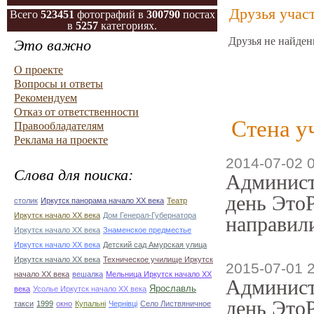
Друзья учас
Всего
523451
фотографий в
300790
постах
в
5257
категориях.
Друзья не найден
Это важно
О проекте
Вопросы и ответы
Рекомендуем
Отказ от ответственности
Стена у
Правообладателям
Реклама на проекте
2014-07-02 
Слова для поиска:
Админист
день ЭтоР
столик
Иркутск панорама начало ХХ века
Театр
Иркутск начало ХХ века
Дом Генерал-Губернатора
направили
Иркутск начало ХХ века
Знаменское предместье
Иркутск начало ХХ века
Детский сад Амурская улица
Иркутск начало ХХ века
Техническое училище Иркутск
2015-07-01 
начало ХХ века
вешалка
Мельница Иркутск начало ХХ
Админист
Ярославль
века
Усолье Иркутск начало ХХ века
день ЭтоР
такси
1999
окно
Купальні
Чернівці
Село Листвяничное