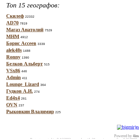
Топ 15 географов:
Скилеф
22332
AD70
7819
Магаз Анатолий
7529
МНМ
4912
Борис Ассеев
3339
alek48s
1488
Ronny
1390
Белков Альберт
515
VSx86
446
Admin
411
Lounge_Lizard
364
Гудков А.И.
274
Ed4x4
261
OVN
237
Рыковкин Владимир
225
Powered by
4im