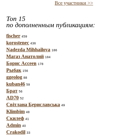
Все участники >>
Топ 15
по дополненным публикациям:
fischer
459
korostenec
436
Nadezda Mihhailova
186
Магаз Анатолий
184
Борис Ассеев
178
Рыбак
156
ggeolog
88
kuban46
59
Брат
56
AD70
52
Світлана Бериславська
49
Klimbim
48
Скилеф
41
Admin
40
Crakodil
33