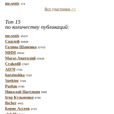
mr.seniv
174
Все участники >>
Топ 15
по количеству публикаций:
mr.seniv
45237
Скилеф
40848
Галина Шаненко
32703
МНМ
26542
Магаз Анатолий
25449
Crakodil
17967
AD70
7743
haratoshka
7618
Spektor
7249
Рыбак
6790
Николай Наседкин
5090
Ігор Кузьменко
4796
fischer
4401
Борис Ассеев
3722