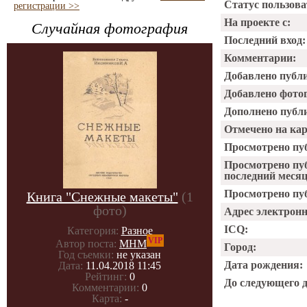
Статус пользова
регистрации >>
На проекте с:
Случайная фотография
Последний вход:
Комментарии:
Добавлено публ
Добавлено фото
Дополнено публ
Отмечено на ка
Просмотрено пу
Просмотрено пу
последний месяц
Просмотрено пуб
Книга "Снежные макеты"
(1
фото)
Адрес электрон
ICQ:
Категория:
Разное
VIP
Автор поста:
МНМ
Город:
Год съемки:
не указан
Дата рождения:
Дата:
11.04.2018 11:45
Рейтинг:
0
До следующего 
Комментарии:
0
Карта:
-