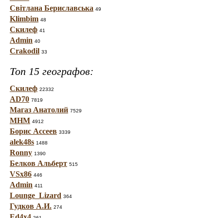
Світлана Бериславська
49
Klimbim
48
Скилеф
41
Admin
40
Crakodil
33
Топ 15 географов:
Скилеф
22332
AD70
7819
Магаз Анатолий
7529
МНМ
4912
Борис Ассеев
3339
alek48s
1488
Ronny
1390
Белков Альберт
515
VSx86
446
Admin
411
Lounge_Lizard
364
Гудков А.И.
274
Ed4x4
261