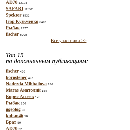
AD70
12104
SAFARI
11552
Spektor
8532
Ігор Кузьменко
8485
Рыбак
7377
fischer
6098
Все участники >>
Топ 15
по дополненным публикациям:
fischer
459
korostenec
436
Nadezda Mihhailova
186
Магаз Анатолий
184
Борис Ассеев
178
Рыбак
156
ggeolog
88
kuban46
59
Брат
56
AD70
52