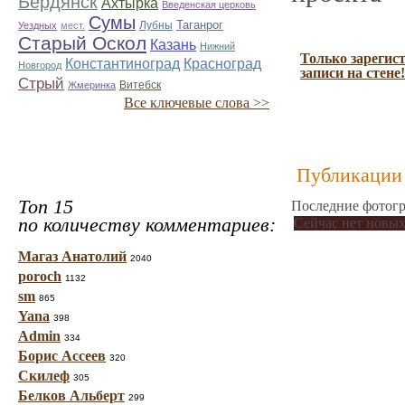
Бердянск
Ахтырка
Введенская церковь
Сумы
Таганрог
Лубны
Уездных
мест.
Старый Оскол
Казань
Нижний
Только зарегис
Константиноград
Красноград
Новгород
записи на стене!
Стрый
Витебск
Жмеринка
Все ключевые слова >>
Публикации 
Топ 15
Последние фотогр
по количеству комментариев:
Сейчас нет новых
Магаз Анатолий
2040
poroch
1132
sm
865
Yana
398
Admin
334
Борис Ассеев
320
Скилеф
305
Белков Альберт
299