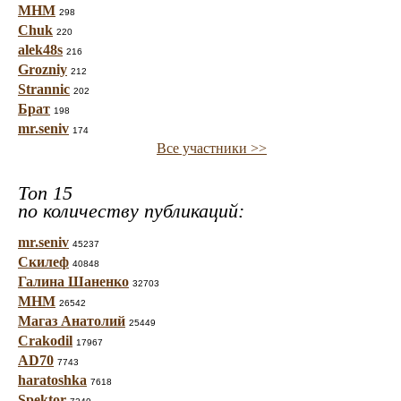
МНМ
298
Chuk
220
alek48s
216
Grozniy
212
Strannic
202
Брат
198
mr.seniv
174
Все участники >>
Топ 15
по количеству публикаций:
mr.seniv
45237
Скилеф
40848
Галина Шаненко
32703
МНМ
26542
Магаз Анатолий
25449
Crakodil
17967
AD70
7743
haratoshka
7618
Spektor