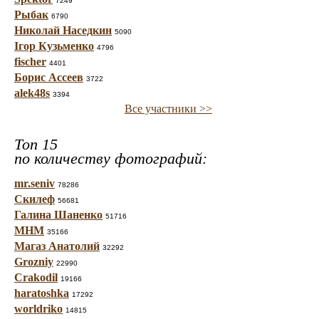
7249
Рыбак
6790
Николай Наседкин
5090
Ігор Кузьменко
4796
fischer
4401
Борис Ассеев
3722
alek48s
3394
Все участники >>
Топ 15
по количеству фотографий:
mr.seniv
78286
Скилеф
56681
Галина Шаненко
51716
МНМ
35166
Магаз Анатолий
32292
Grozniy
22990
Crakodil
19166
haratoshka
17292
worldriko
14815