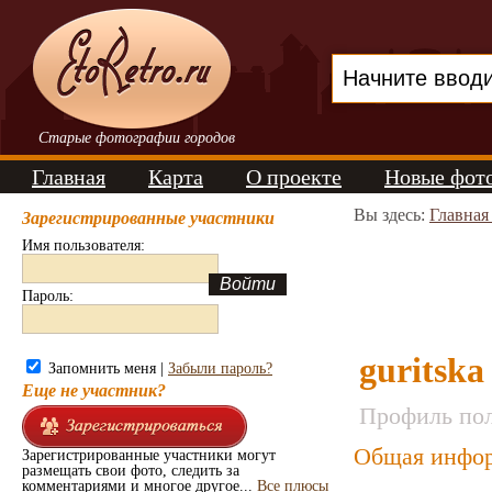
Старые фотографии городов
Главная
Карта
О проекте
Новые фот
Вы здесь:
Главная
Зарегистрированные участники
Имя пользователя:
Пароль:
guritska
Запомнить меня |
Забыли пароль?
Еще не участник?
Профиль пол
Общая инфор
Зарегистрированные участники могут
размещать свои фото, следить за
комментариями и многое другое...
Все плюсы