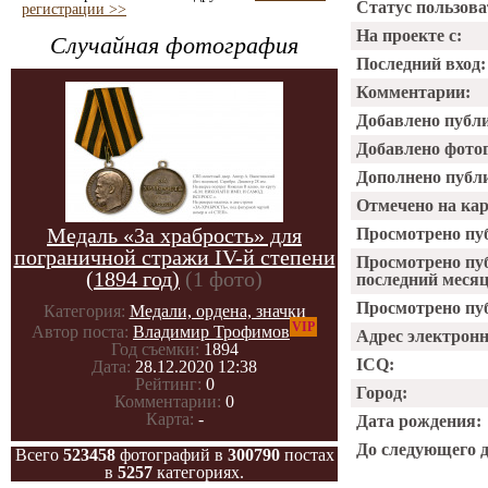
Статус пользова
регистрации >>
На проекте с:
Случайная фотография
Последний вход:
Комментарии:
Добавлено публ
Добавлено фото
Дополнено публ
Отмечено на ка
Медаль «За храбрость» для
Просмотрено пу
пограничной стражи IV-й степени
Просмотрено пу
(1894 год)
(1 фото)
последний месяц
Просмотрено пуб
Категория:
Медали, ордена, значки
VIP
Автор поста:
Владимир Трофимов
Адрес электрон
Год съемки:
1894
ICQ:
Дата:
28.12.2020 12:38
Рейтинг:
0
Город:
Комментарии:
0
Карта:
-
Дата рождения:
До следующего 
Всего
523458
фотографий в
300790
постах
в
5257
категориях.