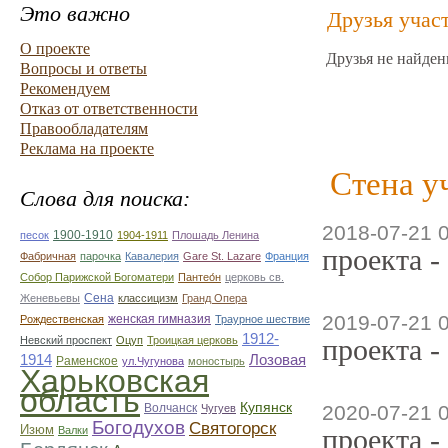
Это важно
Друзья учас
О проекте
Друзья не найден
Вопросы и ответы
Рекомендуем
Отказ от ответственности
Правообладателям
Реклама на проекте
Стена у
Слова для поиска:
2018-07-21 
1900-1910
песок
1904-1911
Плошадь Ленина
проекта -
Фабричная
парочка
Кавалерия
Gare St. Lazare
Франция
Собор Парижской Богоматери
Пантео́н
церковь св.
Сена
Женевьевы
классицизм
Гранд Опера
2019-07-21 
женская гимназия
Рождественская
Траурное шествие
1912-
проекта -
Невский проспект
Оцуп
Троицкая церковь
1914
Лозовая
Раменское
ул.Чугунова
моностырь
Харьковская
область
Купянск
Волчанск
2020-07-21 
Чугуев
Богодухов
Святогорск
Изюм
проекта -
Валки