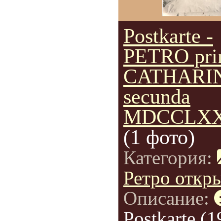
Postkarte -
PETRO pr
CATHARI
secunda
MDCCLXX
(1 фото)
Категория:
Ретро откр
Описание:
Postkarte (1