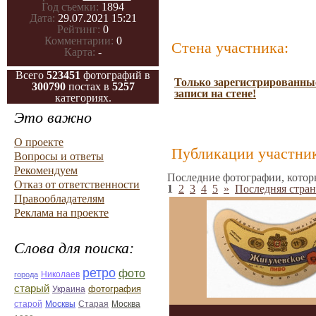
Год съемки:
1894
Дата:
29.07.2021 15:21
Рейтинг:
0
Комментарии:
0
Стена участника:
Карта:
-
Всего
523451
фотографий в
Только зарегистрированные
300790
постах в
5257
записи на стене!
категориях.
Это важно
О проекте
Публикации участник
Вопросы и ответы
Рекомендуем
Последние фотографии, котор
Отказ от ответственности
1
2
3
4
5
»
Последняя стран
Правообладателям
Реклама на проекте
Слова для поиска:
ретро
фото
Николаев
города
старый
фотография
Украина
Старая
Москва
старой
Москвы