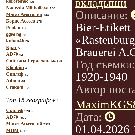
вкладыши
korostenec
436
Nadezda Mihhailova
186
Описание:
Магаз Анатолий
184
Борис Ассеев
178
Bier-Etikett
Рыбак
156
ggeolog
88
«Rastenburg
kuban46
59
Брат
Brauerei A.
56
AD70
52
Год съемки
Світлана Бериславська
49
Klimbim
48
1920-1940
Скилеф
41
Admin
40
Автор пост
Crakodil
33
Топ 15 географов:
MaximKGS
Скилеф
22332
Дата:
AD70
7819
Магаз Анатолий
7529
01.04.2026 
МНМ
4912