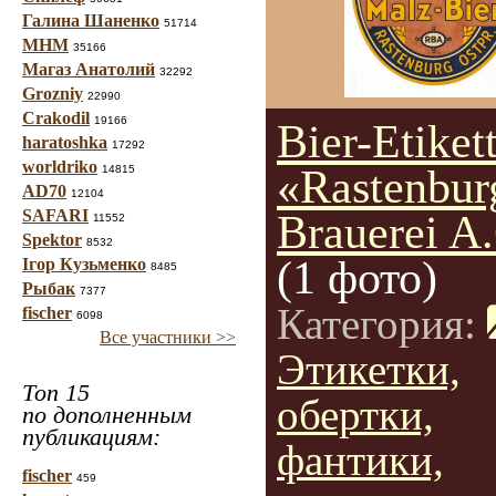
Галина Шаненко
51714
МНМ
35166
Магаз Анатолий
32292
Grozniy
22990
Crakodil
19166
Bier-Etiket
haratoshka
17292
worldriko
«Rastenbur
14815
AD70
12104
SAFARI
Brauerei A
11552
Spektor
8532
(1 фото)
Ігор Кузьменко
8485
Рыбак
7377
Категория:
fischer
6098
Все участники >>
Этикетки,
Топ 15
обертки,
по дополненным
публикациям:
фантики,
fischer
459