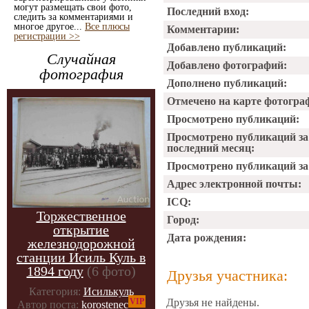
могут размещать свои фото,
Последний вход:
следить за комментариями и
многое другое...
Все плюсы
Комментарии:
регистрации >>
Добавлено публикаций:
Случайная
Добавлено фотографий:
фотография
Дополнено публикаций:
Отмечено на карте фотогра
Просмотрено публикаций:
Просмотрено публикаций за
последний месяц:
Просмотрено публикаций за 
Адрес электронной почты:
ICQ:
Торжественное
Город:
открытие
Дата рождения:
железнодорожной
станции Исиль Куль в
1894 году
(6 фото)
Друзья участника:
Категория:
Исилькуль
VIP
Друзья не найдены.
Автор поста:
korostenec