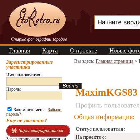
Старые фотографии городов
Главная
Карта
О проекте
Новые фот
Вы здесь:
Главная страница
> 
Зарегистрированные
участники
Имя пользователя:
MaximKGS83
Пароль:
Профиль пользовател
Запомнить меня |
Забыли
пароль?
Общая информация:
Еще не участник?
Статус пользователя:
На проекте с:
Зарегистрированные участники