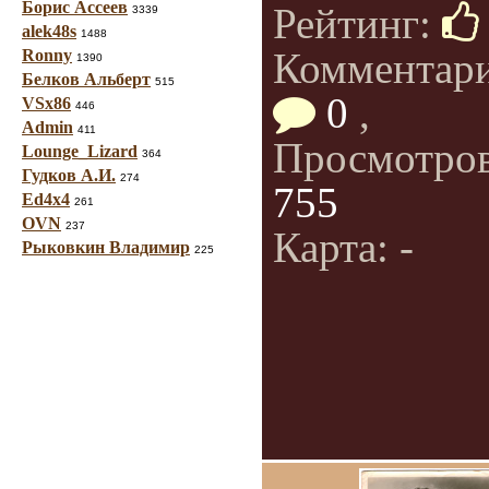
Борис Ассеев
Рейтинг:
3339
alek48s
1488
Комментар
Ronny
1390
Белков Альберт
515
0
,
VSx86
446
Admin
411
Просмотро
Lounge_Lizard
364
Гудков А.И.
274
755
Ed4x4
261
OVN
237
Карта: -
Рыковкин Владимир
225