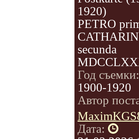
1920)
PETRO pri
CATHARI
secunda
MDCCLXX
Год съемки
1900-1920
Автор пост
MaximKGS
Дата: