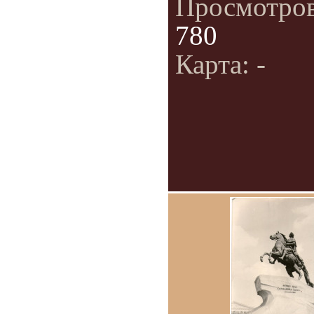
Просмотро
780
Карта: -