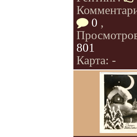
Комментар
0
,
Просмотро
801
Карта: -