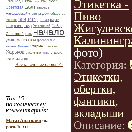
Этикетка -
1920
годы
сквер
1934
году
1940
1950
Советская
Панорама
Пиво
дом
Николаевской
стороны
общества
1914
1915
здание
Россия
биржи
Жигулевско
вид
Собор
Успенский
1928
часть
начало
Советский
1885
Калинингр
улицы
Московская
фотоателье
Старые
начала
Ленина
трамвай
фото)
Харьков
столетия
улиц
старого
склад
магазин
Категория:
Все ключевые слова >>
Этикетки,
обертки,
Топ 15
фантики,
по количеству
комментариев:
вкладыши
Магаз Анатолий
Описание:
2040
poroch
1132