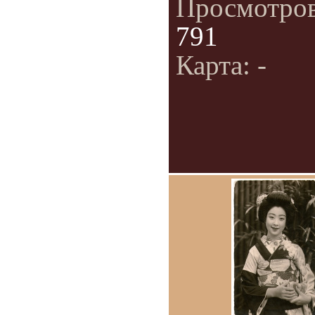
Просмотро
791
Карта: -