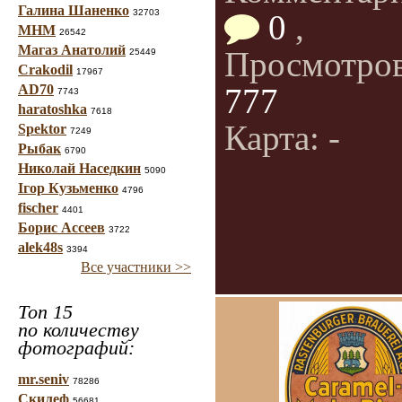
Галина Шаненко
32703
0
,
МНМ
26542
Магаз Анатолий
Просмотро
25449
Crakodil
17967
AD70
777
7743
haratoshka
7618
Карта: -
Spektor
7249
Рыбак
6790
Николай Наседкин
5090
Ігор Кузьменко
4796
fischer
4401
Борис Ассеев
3722
alek48s
3394
Все участники >>
Топ 15
по количеству
фотографий:
mr.seniv
78286
Скилеф
56681