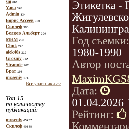
sm
Этикетка -
865
Yana
398
Жигулевско
Admin
334
Борис Ассеев
320
Калинингр
Скилеф
305
Белков Альберт
299
Год съемки
МНМ
298
Chuk
220
1980-1990
alek48s
216
Grozniy
212
Автор пост
Strannic
202
Брат
198
MaximKGS
mr.seniv
174
Все участники >>
Дата:
Топ 15
01.04.2026 
по количеству
публикаций:
Рейтинг:
mr.seniv
45237
Комментар
Скилеф
40848