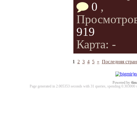
0
,
Просмотро
919
Карта: -
1
2
3
4
5
»
Последняя стран
Powered by
4im
Page generated in 2.005353 seconds with 31 queries, spending 0.30300