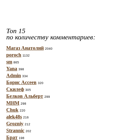
Топ 15
по количеству комментариев:
Магаз Анатолий
2040
poroch
1132
sm
865
Yana
398
Admin
334
Борис Ассеев
320
Скилеф
305
Белков Альберт
299
МНМ
298
Chuk
220
alek48s
216
Grozniy
212
Strannic
202
Брат
198