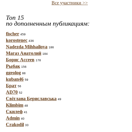
Все участники >>
Топ 15
по дополненным публикациям:
fischer
459
korostenec
436
Nadezda Mihhailova
186
Магаз Анатолий
184
Борис Ассеев
178
Рыбак
156
ggeolog
88
kuban46
59
Брат
56
AD70
52
Світлана Бериславська
49
Klimbim
48
Скилеф
41
Admin
40
Crakodil
33