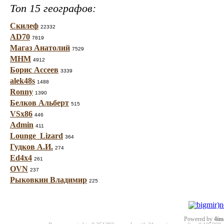
Топ 15 географов:
Скилеф
22332
AD70
7819
Магаз Анатолий
7529
МНМ
4912
Борис Ассеев
3339
alek48s
1488
Ronny
1390
Белков Альберт
515
VSx86
446
Admin
411
Lounge_Lizard
364
Гудков А.И.
274
Ed4x4
261
OVN
237
Рыковкин Владимир
225
Powered by
4im