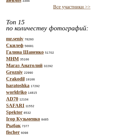
alek48s
3394
Все участники >>
Топ 15
по количеству фотографий:
mr.seniv
78260
Скилеф
56681
Галина Шаненко
51702
МНМ
35166
Магаз Анатолий
32292
Grozniy
22990
Crakodil
19166
haratoshka
17292
worldriko
14815
AD70
12104
SAFARI
11552
Spektor
8532
Ігор Кузьменко
8485
Рыбак
7377
fischer
6098