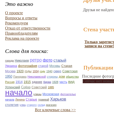
Это важно
Друзья не найден
О проекте
Вопросы и ответы
Рекомендуем
Отказ от ответственности
Стена участ
Правообладателям
Реклама на проекте
Только зарегис
записи на стене!
Слова для поиска:
ретро
фото
старый
Николаев
города
фотография
Украина
Старая
старой
Москвы
Публикации 
Москва
1920
годы
сквер
1934
году
1940
Советская
Последние фотогр
1950
дом
Панорама
Николаевской
стороны
общества
Сейчас нет новых
вид
1914
1915
здание
Россия
биржи
1928
часть
Собор
Успенский
Советский
1885
начало
улицы
Московская
фотоателье
Харьков
Старые
начала
Ленина
трамвай
столетия
улиц
старого
склад
магазин
Все ключевые слова >>