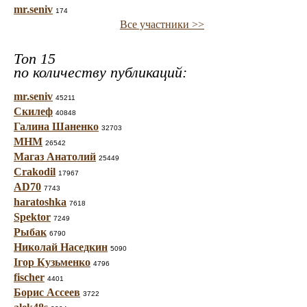
mr.seniv
174
Все участники >>
Топ 15
по количеству публикаций:
mr.seniv
45211
Скилеф
40848
Галина Шаненко
32703
МНМ
26542
Магаз Анатолий
25449
Crakodil
17967
AD70
7743
haratoshka
7618
Spektor
7249
Рыбак
6790
Николай Наседкин
5090
Ігор Кузьменко
4796
fischer
4401
Борис Ассеев
3722