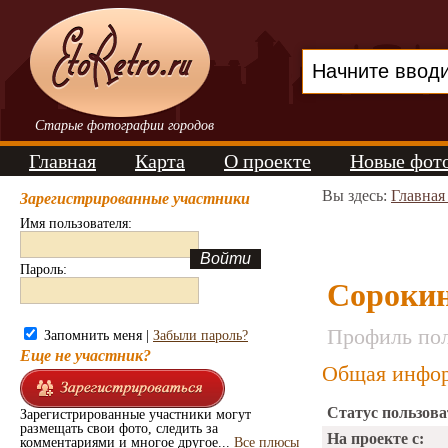
Старые фотографии городов
Главная
Карта
О проекте
Новые фот
Вы здесь:
Главная
Зарегистрированные участники
Имя пользователя:
Пароль:
Сороки
Профиль пол
Запомнить меня |
Забыли пароль?
Еще не участник?
Общая инфор
Статус пользова
Зарегистрированные участники могут
размещать свои фото, следить за
На проекте с:
комментариями и многое другое...
Все плюсы