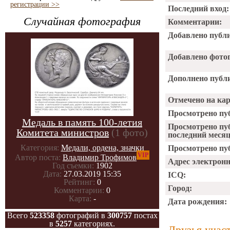
регистрации >>
Последний вход:
Случайная фотография
Комментарии:
Добавлено публ
Добавлено фото
Дополнено публ
Отмечено на ка
Просмотрено пу
Медаль в память 100-летия
Просмотрено пу
Комитета министров
(1 фото)
последний месяц
Категория:
Медали, ордена, значки
Просмотрено пуб
VIP
Автор поста:
Владимир Трофимов
Адрес электрон
Год съемки:
1902
Дата:
27.03.2019 15:35
ICQ:
Рейтинг:
0
Город:
Комментарии:
0
Карта:
-
Дата рождения:
Всего
523358
фотографий в
300757
постах
в
5257
категориях.
Друзья учас