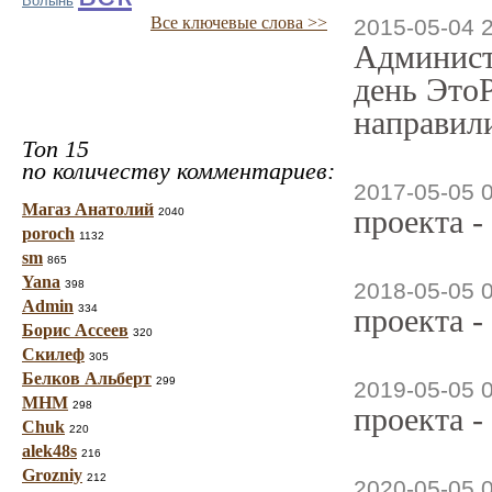
Волынь
Все ключевые слова >>
2015-05-04 
Админист
день ЭтоР
направили
Топ 15
по количеству комментариев:
2017-05-05 
Магаз Анатолий
проекта -
2040
poroch
1132
sm
865
Yana
398
2018-05-05 
Admin
334
проекта -
Борис Ассеев
320
Скилеф
305
Белков Альберт
299
2019-05-05 
МНМ
298
проекта -
Chuk
220
alek48s
216
Grozniy
212
2020-05-05 