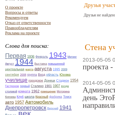
Друзья учас
О проекте
Вопросы и ответы
Друзья не найден
Рекомендуем
Отказ от ответственности
Правообладателям
Реклама на проекте
Стена у
Слова для поиска:
1943
Первая
1936
Февраль
Митинг
2013-05-05 
1944
Август
Выставка
повышенной
проекта -
августа
центральная
1995
марта
2009
область
Юзовка
сентября
2008
группа
Вход
училище
1954
Донецк
городское
Стадион
2014-05-05 
1907
1901
Гастроном
первый
Сталино
входа
Админист
1962
комната
столовой
помещение
Моторина
день ЭтоР
школа
фабрика
Томск
Князева
Клуб
Красный
Автомобиль
авто
1957
направили
1941
Днепропетровск
Верхний
век