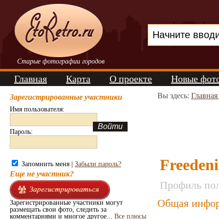
Старые фотографии городов
Главная
Карта
О проекте
Новые фот
Вы здесь:
Главная
Зарегистрированные участники
Имя пользователя:
Пароль:
Freedeni
Запомнить меня |
Забыли пароль?
Еще не участник?
Профиль пол
Общая инфор
Зарегистрированные участники могут
размещать свои фото, следить за
комментариями и многое другое...
Все плюсы