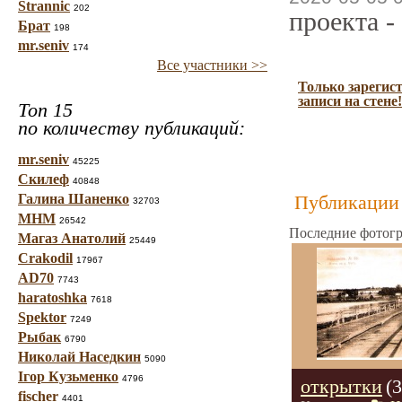
Strannic
202
проекта -
Брат
198
mr.seniv
174
Все участники >>
Только зарегис
записи на стене!
Топ 15
по количеству публикаций:
mr.seniv
45225
Скилеф
40848
Галина Шаненко
Публикации 
32703
МНМ
26542
Последние фотогр
Магаз Анатолий
25449
Crakodil
17967
AD70
7743
haratoshka
7618
Spektor
7249
Рыбак
6790
Николай Наседкин
5090
Ігор Кузьменко
4796
открытки
(
fischer
4401