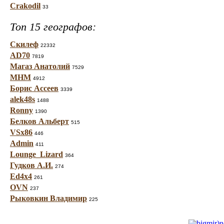
Crakodil
33
Топ 15 географов:
Скилеф
22332
AD70
7819
Магаз Анатолий
7529
МНМ
4912
Борис Ассеев
3339
alek48s
1488
Ronny
1390
Белков Альберт
515
VSx86
446
Admin
411
Lounge_Lizard
364
Гудков А.И.
274
Ed4x4
261
OVN
237
Рыковкин Владимир
225