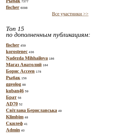
Рыбак
7377
fischer
6098
Все участники >>
Топ 15
по дополненным публикациям:
fischer
459
korostenec
436
Nadezda Mihhailova
186
Магаз Анатолий
184
Борис Ассеев
178
Рыбак
156
ggeolog
88
kuban46
59
Брат
56
AD70
52
Світлана Бериславська
49
Klimbim
48
Скилеф
41
Admin
40