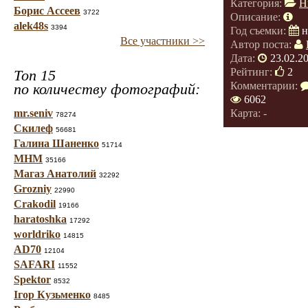
Категория:
Н
Борис Ассеев
3722
Описание:
alek48s
3394
Год съемки:
н
Все участники >>
Автор поста:
Дата:
23.02.2
Рейтинг:
2
Топ 15
Комментарии:
по количеству фотографий:
6062
mr.seniv
Карта: -
78274
Скилеф
56681
Галина Шаненко
51714
МНМ
35166
Магаз Анатолий
32292
Grozniy
22990
Crakodil
19166
haratoshka
17292
worldriko
14815
AD70
12104
SAFARI
11552
Spektor
8532
Ігор Кузьменко
8485