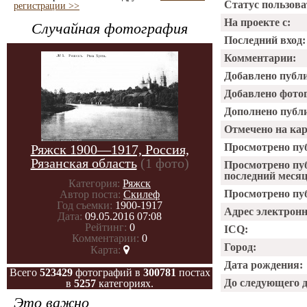
Статус пользова
регистрации >>
На проекте с:
Случайная фотография
Последний вход:
Комментарии:
Добавлено публ
Добавлено фото
Дополнено публ
Отмечено на ка
Просмотрено пу
Ряжск 1900—1917, Россия,
Рязанская область
(1 фото)
Просмотрено пу
последний месяц
Категория:
Ряжск
Просмотрено пуб
Автор поста:
Скилеф
Год съемки:
1900-1917
Адрес электрон
Дата:
09.05.2016 07:08
Рейтинг:
0
ICQ:
Комментарии:
0
Город:
Карта:
Дата рождения:
Всего
523429
фотографий в
300781
постах
До следующего 
в
5257
категориях.
Это важно