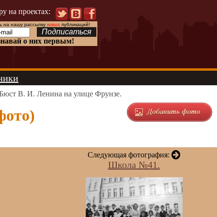
ру на проектах:
 на нашу рассылку
новых
публикаций!
знавай о них первым!
ники
Бюст В. И. Ленина на улице Фрунзе.
фото)
Следующая фотография:
Школа №41.