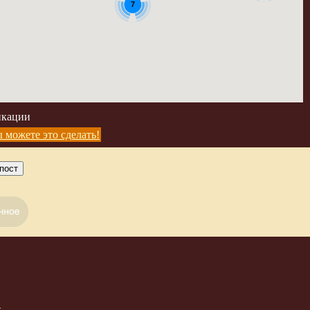
7
икации
 можете это сделать!
пост
4