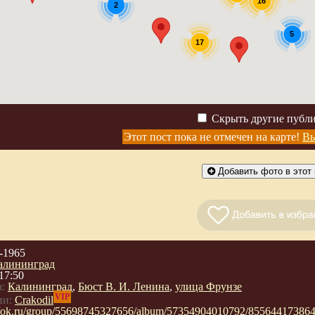
16
2
5
17
Скрыть другие публ
Этот пост пока не отмечен на карте!
Вы
Добавить фото в этот 
-1965
алининград
17:50
:
Калининград
,
Бюст В. И. Ленина
,
улица Фрунзе
VIP
ии:
Crakodil
://ok.ru/group/55698745327656/album/57354904010792/85564417386