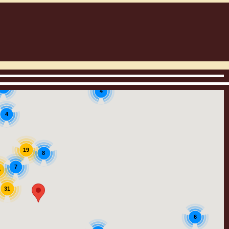
3
4
4
19
8
7
5
31
6