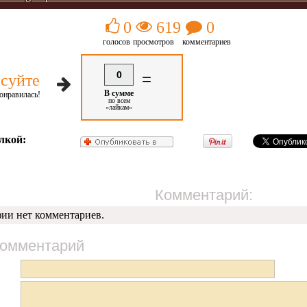
0
619
0
голосов
просмотров
комментариев
0
=
суйте
В сумме
онравилась!
по всем
«лайкам»
лкой:
Комментарий:
фии нет комментариев.
комментарий