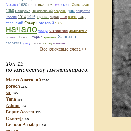
Москва
1920
годы
сквер
1934
году
1940
Советская
1950
дом
Панорама
Николаевской
стороны
общества
вид
1914
1915
здание
Россия
биржи
1928
часть
Собор
Успенский
Советский
1885
начало
улицы
Московская
фотоателье
Харьков
Старые
начала
Ленина
трамвай
столетия
улиц
старого
склад
магазин
Все ключевые слова >>
Топ 15
по количеству комментариев:
Магаз Анатолий
2040
poroch
1132
sm
865
Yana
398
Admin
334
Борис Ассеев
320
Скилеф
305
Белков Альберт
299