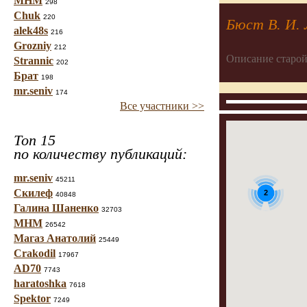
МНМ
298
Chuk
220
Бюст В. И. 
alek48s
216
Grozniy
212
Описание старой
Strannic
202
Брат
198
mr.seniv
174
Все участники >>
Топ 15
по количеству публикаций:
mr.seniv
45211
Скилеф
2
40848
Галина Шаненко
32703
МНМ
26542
Магаз Анатолий
25449
Crakodil
17967
AD70
7743
haratoshka
7618
Spektor
7249