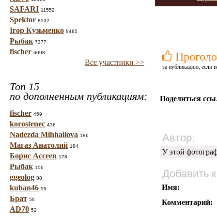
SAFARI
11552
Spektor
8532
Ігор Кузьменко
8485
Рыбак
7377
fischer
6098
Проголо
Все участники >>
за публикацию, если п
Топ 15
по дополненным публикациям:
Поделиться ссы
fischer
459
korostenec
436
Nadezda Mihhailova
Автор:
186
Магаз Анатолий
184
У этой фотогра
Борис Ассеев
178
Рыбак
156
Добавить 
ggeolog
88
Имя:
kuban46
59
Брат
56
Комментарий:
AD70
52