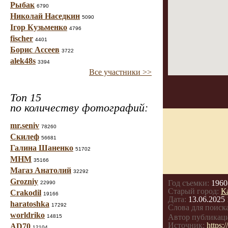
Рыбак
6790
Николай Наседкин
5090
Ігор Кузьменко
4796
fischer
4401
Борис Ассеев
3722
alek48s
3394
Все участники >>
Топ 15
по количеству фотографий:
mr.seniv
78260
Скилеф
56681
Галина Шаненко
51702
МНМ
35166
Магаз Анатолий
32292
Grozniy
Год съемки:
1960
22990
Старый город:
К
Crakodil
19166
Дата:
13.06.2025 
haratoshka
17292
Слова для поиска
worldriko
Автор публикац
14815
Источник:
https
AD70
12104