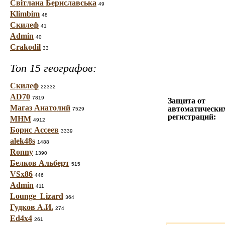
Світлана Бериславська
49
Klimbim
48
Скилеф
41
Admin
40
Crakodil
33
Топ 15 географов:
Скилеф
22332
AD70
7819
Защита от
Магаз Анатолий
автоматически
7529
регистраций:
МНМ
4912
Борис Ассеев
3339
alek48s
1488
Ronny
1390
Белков Альберт
515
VSx86
446
Admin
411
Lounge_Lizard
364
Гудков А.И.
274
Ed4x4
261