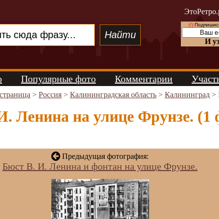
ЭтоРетро.
(!)
Подпишись
И у
о
Популярные фото
Комментарии
Участ
 страница
>
Россия
>
Калининградская область
>
Калининград
> 
И. Ленина на улице Фрунзе. (1 
Предыдущая фотография:
Бюст В. И. Ленина и фонтан на улице Фрунзе.