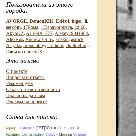
Пользователи из этого
города:
AVORGE
,
DemonKIK
,
Ed4x4
,
higer
,
il
,
sercom
,
17Рома
,
1Elenavorobeva
,
2d-68
,
AkynKZ
,
ALENA_777
,
Alexey19841984
,
AlexRus
,
Andrew Orlov
,
arlekin
,
asrock
,
A_yaks
,
bronelobby
,
cirillium
,
clublifefun
...
Показать всех >>
Это важно
О проекте
Вопросы и ответы
Рекомендуем
Отказ от ответственности
Правообладателям
Реклама на проекте
Слова для поиска:
ретро
фото
старый
Николаев
города
фотография
Украина
Старая
старой
Москвы