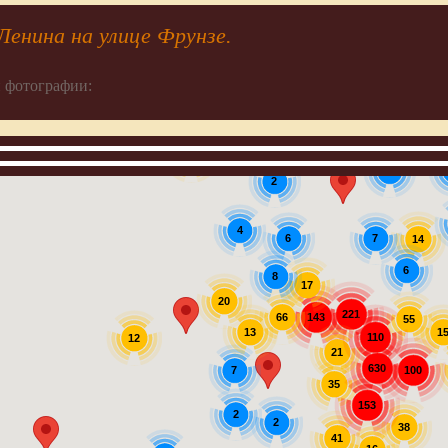
Ленина на улице Фрунзе.
 фотографии:
19
3
2
4
7
6
14
6
8
17
20
221
143
66
55
13
1
110
12
21
630
7
100
35
153
2
2
38
41