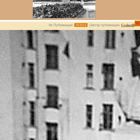
VI
№ Публикации:
303016
(Автор публикации:
Crakodil