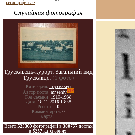
регистрации >>
Случайная фотография
Трускавець-курорт. Загальний вид
Трускавця.
(1 фото)
Категория:
Трускавец
VIP
Автор поста:
mr.seniv
Год съемки:
1910-1938
Дата:
18.11.2016 13:38
Рейтинг:
0
Комментарии:
0
Карта:
-
Всего
523360
фотографий в
300757
постах
в
5257
категориях.