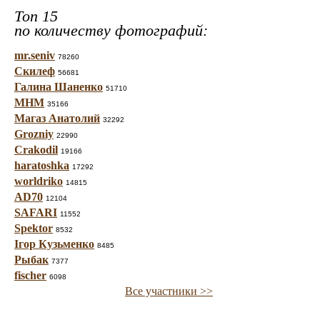
Топ 15
по количеству фотографий:
mr.seniv
78260
Скилеф
56681
Галина Шаненко
51710
МНМ
35166
Магаз Анатолий
32292
Grozniy
22990
Crakodil
19166
haratoshka
17292
worldriko
14815
AD70
12104
SAFARI
11552
Spektor
8532
Ігор Кузьменко
8485
Рыбак
7377
fischer
6098
Все участники >>