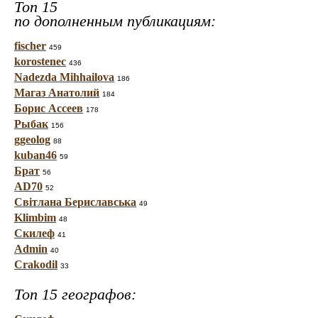
Топ 15
по дополненным публикациям:
fischer
459
korostenec
436
Nadezda Mihhailova
186
Магаз Анатолий
184
Борис Ассеев
178
Рыбак
156
ggeolog
88
kuban46
59
Брат
56
AD70
52
Світлана Бериславська
49
Klimbim
48
Скилеф
41
Admin
40
Crakodil
33
Топ 15 географов: