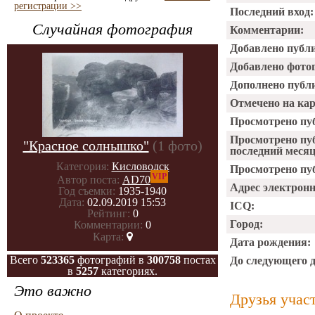
регистрации >>
Последний вход:
Случайная фотография
Комментарии:
Добавлено публ
Добавлено фото
Дополнено публ
Отмечено на ка
Просмотрено пу
Просмотрено пу
"Красное солнышко"
(1 фото)
последний месяц
Категория:
Кисловодск
Просмотрено пуб
VIP
Автор поста:
AD70
Адрес электрон
Год съемки:
1935-1940
Дата:
02.09.2019 15:53
ICQ:
Рейтинг:
0
Город:
Комментарии:
0
Карта:
Дата рождения:
Всего
523365
фотографий в
300758
постах
До следующего 
в
5257
категориях.
Это важно
Друзья учас