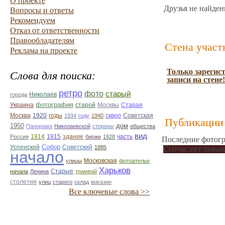
О проекте
Друзья не найден
Вопросы и ответы
Рекомендуем
Отказ от ответственности
Правообладателям
Стена участ
Реклама на проекте
Только зарегис
Слова для поиска:
записи на стене!
ретро
фото
старый
Николаев
города
фотография
Украина
Старая
старой
Москвы
Москва
1920
годы
сквер
1934
году
1940
Советская
Публикации 
1950
дом
Панорама
Николаевской
стороны
общества
вид
1914
1915
здание
Россия
биржи
1928
часть
Последние фотогр
Собор
Успенский
Советский
1885
Сейчас нет новых
начало
улицы
Московская
фотоателье
Харьков
Старые
начала
Ленина
трамвай
столетия
улиц
старого
склад
магазин
Все ключевые слова >>