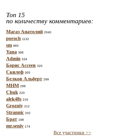
Топ 15
по количеству комментариев:
Магаз Анатолий
2040
poroch
1132
sm
865
Yana
398
Admin
334
Борис Ассеев
320
Скилеф
305
Белков Альберт
299
МНМ
298
Chuk
220
alek48s
216
Grozniy
212
Strannic
202
Брат
198
mr.seniv
174
Все участники >>