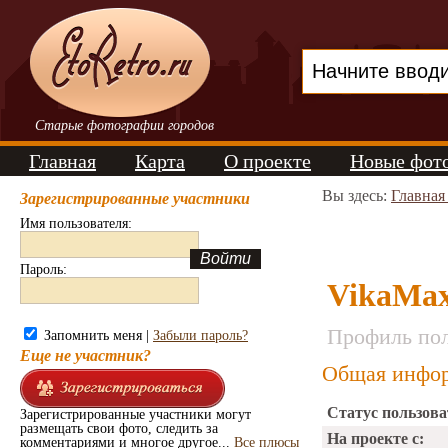
Старые фотографии городов
Главная
Карта
О проекте
Новые фот
Вы здесь:
Главная
Зарегистрированные участники
Имя пользователя:
Пароль:
VikaMa
Профиль пол
Запомнить меня |
Забыли пароль?
Еще не участник?
Общая инфор
Статус пользова
Зарегистрированные участники могут
размещать свои фото, следить за
На проекте с:
комментариями и многое другое...
Все плюсы