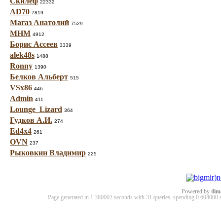
Скилеф
22332
AD70
7819
Магаз Анатолий
7529
МНМ
4912
Борис Ассеев
3339
alek48s
1488
Ronny
1390
Белков Альберт
515
VSx86
446
Admin
411
Lounge_Lizard
364
Гудков А.И.
274
Ed4x4
261
OVN
237
Рыковкин Владимир
225
Powered by
4im
Page generated in 1.380002 seconds with 31 queries, spending 0.60400