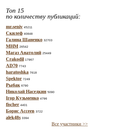
Топ 15
по количеству публикаций:
mr.seniv
45211
Скилеф
40848
Галина Шаненко
32703
МНМ
26542
Магаз Анатолий
25449
Crakodil
17967
AD70
7743
haratoshka
7618
Spektor
7249
Рыбак
6790
Николай Наседкин
5090
Ігор Кузьменко
4796
fischer
4401
Борис Ассеев
3722
alek48s
3394
Все участники >>