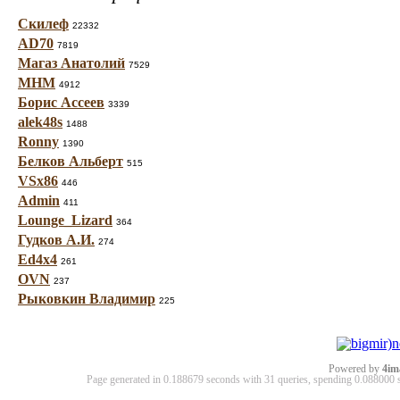
Скилеф
22332
AD70
7819
Магаз Анатолий
7529
МНМ
4912
Борис Ассеев
3339
alek48s
1488
Ronny
1390
Белков Альберт
515
VSx86
446
Admin
411
Lounge_Lizard
364
Гудков А.И.
274
Ed4x4
261
OVN
237
Рыковкин Владимир
225
Powered by
4im
Page generated in 0.188679 seconds with 31 queries, spending 0.08800