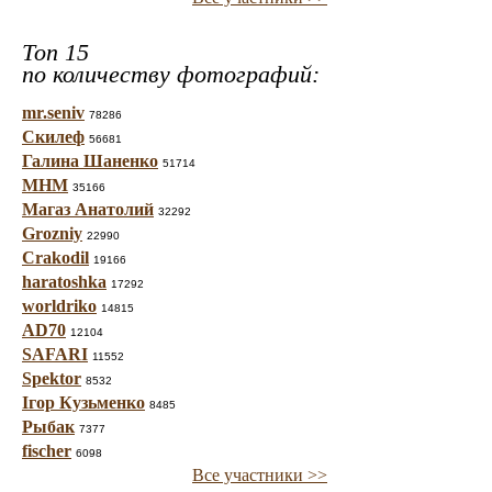
Топ 15
по количеству фотографий:
mr.seniv
78286
Скилеф
56681
Галина Шаненко
51714
МНМ
35166
Магаз Анатолий
32292
Grozniy
22990
Crakodil
19166
haratoshka
17292
worldriko
14815
AD70
12104
SAFARI
11552
Spektor
8532
Ігор Кузьменко
8485
Рыбак
7377
fischer
6098
Все участники >>