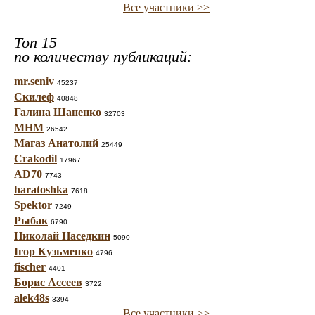
Все участники >>
Топ 15
по количеству публикаций:
mr.seniv
45237
Скилеф
40848
Галина Шаненко
32703
МНМ
26542
Магаз Анатолий
25449
Crakodil
17967
AD70
7743
haratoshka
7618
Spektor
7249
Рыбак
6790
Николай Наседкин
5090
Ігор Кузьменко
4796
fischer
4401
Борис Ассеев
3722
alek48s
3394
Все участники >>