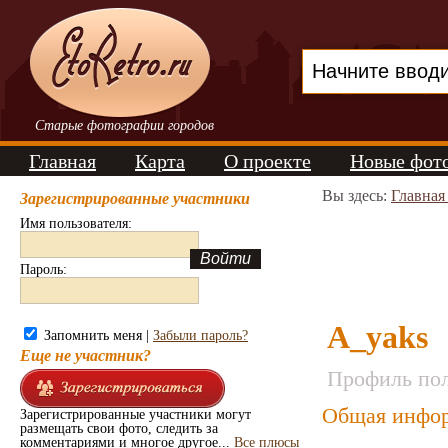
Старые фотографии городов
Главная
Карта
О проекте
Новые фот
Вы здесь:
Главная
Зарегистрированные участники
Имя пользователя:
Пароль:
A_yaks
Запомнить меня |
Забыли пароль?
Еще не участник?
Профиль пол
Общая инфор
Зарегистрированные участники могут
размещать свои фото, следить за
комментариями и многое другое...
Все плюсы