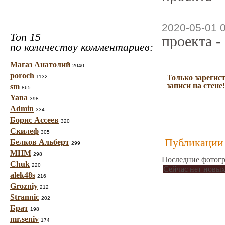
2020-05-01 
Топ 15
проекта -
по количеству комментариев:
Магаз Анатолий
2040
poroch
Только зарегис
1132
записи на стене!
sm
865
Yana
398
Admin
334
Борис Ассеев
320
Скилеф
305
Публикации 
Белков Альберт
299
МНМ
298
Последние фотогр
Chuk
220
Сейчас нет новых
alek48s
216
Grozniy
212
Strannic
202
Брат
198
mr.seniv
174