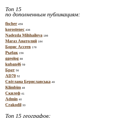
Топ 15
по дополненным публикациям:
fischer
459
korostenec
436
Nadezda Mihhailova
186
Магаз Анатолий
184
Борис Ассеев
178
Рыбак
156
ggeolog
88
kuban46
59
Брат
56
AD70
52
Світлана Бериславська
49
Klimbim
48
Скилеф
41
Admin
40
Crakodil
33
Топ 15 географов: