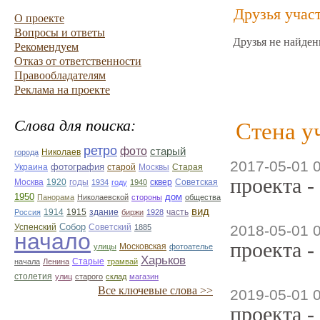
Друзья учас
О проекте
Вопросы и ответы
Друзья не найден
Рекомендуем
Отказ от ответственности
Правообладателям
Реклама на проекте
Слова для поиска:
Стена у
ретро
фото
старый
Николаев
города
2017-05-01 
фотография
Украина
Старая
старой
Москвы
проекта -
Москва
1920
годы
сквер
1934
году
1940
Советская
1950
дом
Панорама
Николаевской
стороны
общества
вид
1914
1915
здание
Россия
биржи
1928
часть
Собор
Успенский
Советский
2018-05-01 
1885
начало
проекта -
улицы
Московская
фотоателье
Харьков
Старые
начала
Ленина
трамвай
столетия
улиц
старого
склад
магазин
Все ключевые слова >>
2019-05-01 
проекта -