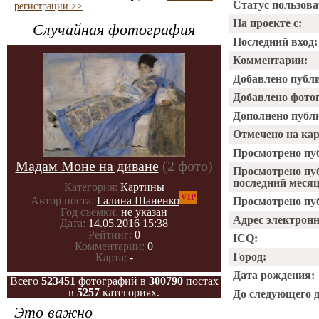
Статус пользова
регистрации >>
На проекте с:
Случайная фотография
Последний вход:
Комментарии:
Добавлено публ
Добавлено фото
Дополнено публ
Отмечено на ка
Просмотрено пу
Мадам Моне на диване
(2 фото)
Просмотрено пу
последний месяц
Категория:
Картины
VIP
Автор поста:
Галина Шаненко
Просмотрено пуб
Год съемки:
не указан
Адрес электрон
Дата:
14.05.2016 15:38
Рейтинг:
0
ICQ:
Комментарии:
0
Город:
Карта:
-
Дата рождения:
Всего
523451
фотографий в
300790
постах
в
5257
категориях.
До следующего 
Это важно