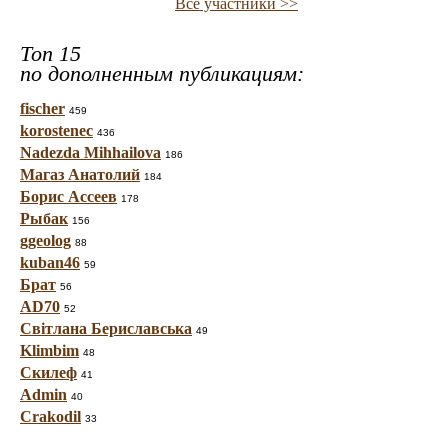
Все участники >>
Топ 15
по дополненным публикациям:
fischer
459
korostenec
436
Nadezda Mihhailova
186
Магаз Анатолий
184
Борис Ассеев
178
Рыбак
156
ggeolog
88
kuban46
59
Брат
56
AD70
52
Світлана Бериславська
49
Klimbim
48
Скилеф
41
Admin
40
Crakodil
33