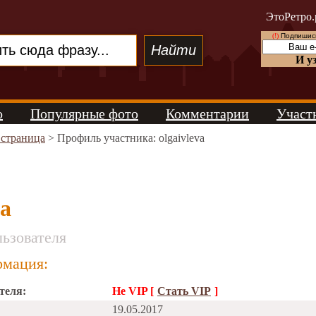
ЭтоРетро.
(!)
Подпишись
И у
о
Популярные фото
Комментарии
Участ
 страница
> Профиль участника: olgaivleva
va
ьзователя
мация:
теля:
Не VIP [
Стать VIP
]
19.05.2017