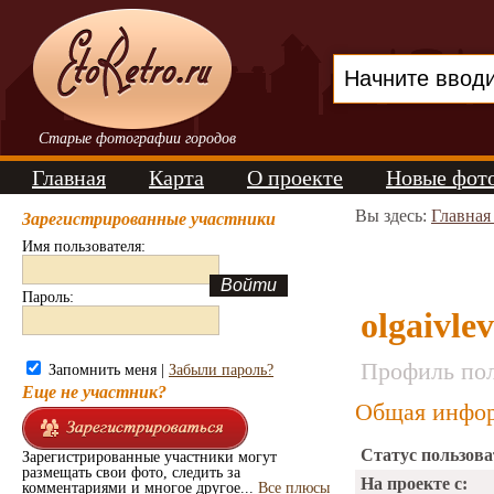
Старые фотографии городов
Главная
Карта
О проекте
Новые фот
Вы здесь:
Главная
Зарегистрированные участники
Имя пользователя:
Пароль:
olgaivle
Профиль пол
Запомнить меня |
Забыли пароль?
Еще не участник?
Общая инфор
Статус пользова
Зарегистрированные участники могут
размещать свои фото, следить за
На проекте с:
комментариями и многое другое...
Все плюсы