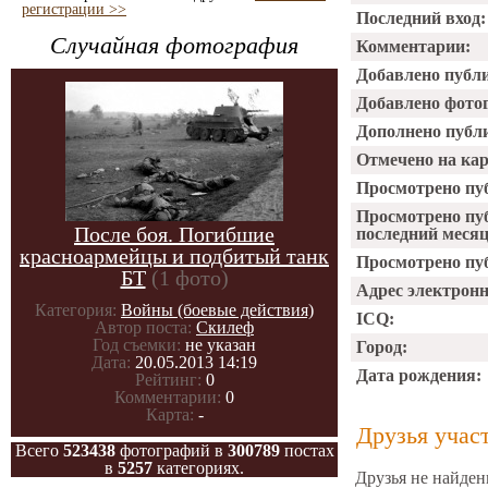
регистрации >>
Последний вход:
Случайная фотография
Комментарии:
Добавлено публ
Добавлено фото
Дополнено публ
Отмечено на ка
Просмотрено пу
Просмотрено пу
После боя. Погибшие
последний месяц
красноармейцы и подбитый танк
Просмотрено пуб
БТ
(1 фото)
Адрес электрон
Категория:
Войны (боевые действия)
ICQ:
Автор поста:
Скилеф
Год съемки:
не указан
Город:
Дата:
20.05.2013 14:19
Дата рождения:
Рейтинг:
0
Комментарии:
0
Карта:
-
Друзья учас
Всего
523438
фотографий в
300789
постах
в
5257
категориях.
Друзья не найден