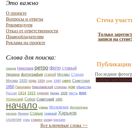
Это важно
О проекте
Стена участ
Вопросы и ответы
Рекомендуем
Отказ от ответственности
Только зарегис
Правообладателям
записи на стене!
Реклама на проекте
Слова для поиска:
Публикации 
ретро
фото
старый
Николаев
города
Последние фотогр
фотография
Украина
Старая
старой
Москвы
Сейчас нет новых
Москва
1920
годы
сквер
1934
году
1940
Советская
1950
дом
Панорама
Николаевской
стороны
общества
вид
1914
1915
здание
Россия
биржи
1928
часть
Собор
Успенский
Советский
1885
начало
улицы
Московская
фотоателье
Харьков
Старые
начала
Ленина
трамвай
столетия
улиц
старого
склад
магазин
Все ключевые слова >>