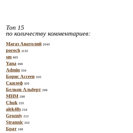
Топ 15
по количеству комментариев:
Магаз Анатолий
2040
poroch
1132
sm
865
Yana
398
Admin
334
Борис Ассеев
320
Скилеф
305
Белков Альберт
299
МНМ
298
Chuk
220
alek48s
216
Grozniy
212
Strannic
202
Брат
198