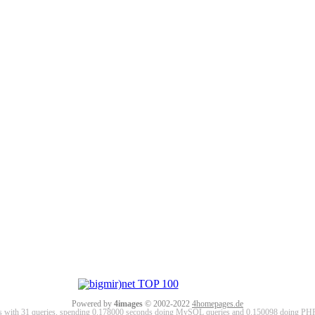
Powered by
4images
© 2002-2022
4homepages.de
ds with 31 queries, spending 0.178000 seconds doing MySQL queries and 0.150098 doing PHP