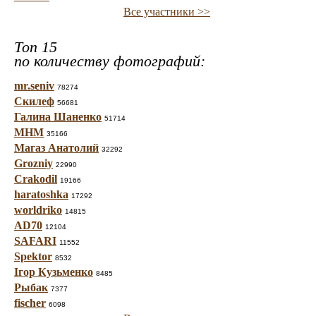
Все участники >>
Топ 15
по количеству фотографий:
mr.seniv
78274
Скилеф
56681
Галина Шаненко
51714
МНМ
35166
Магаз Анатолий
32292
Grozniy
22990
Crakodil
19166
haratoshka
17292
worldriko
14815
AD70
12104
SAFARI
11552
Spektor
8532
Ігор Кузьменко
8485
Рыбак
7377
fischer
6098