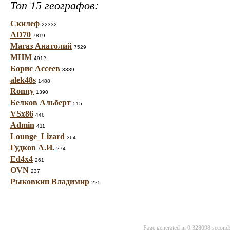
Топ 15 географов:
Скилеф
22332
AD70
7819
Магаз Анатолий
7529
МНМ
4912
Борис Ассеев
3339
alek48s
1488
Ronny
1390
Белков Альберт
515
VSx86
446
Admin
411
Lounge_Lizard
364
Гудков А.И.
274
Ed4x4
261
OVN
237
Рыковкин Владимир
225
Page generated in 0.328098 secon