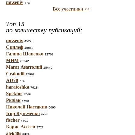
mr.seniv
174
Все участники >>
Топ 15
по количеству публикаций:
mr.seniv
45225
Скилеф
40848
Галина Шаненко
32703
МНМ
26542
Магаз Анатолий
25449
Crakodil
17967
AD70
7743
haratoshka
7618
Spektor
7249
Рыбак
6790
Николай Наседкин
5090
Ігор Кузьменко
4796
fischer
4401
Борис Ассеев
3722
alek48s
3394