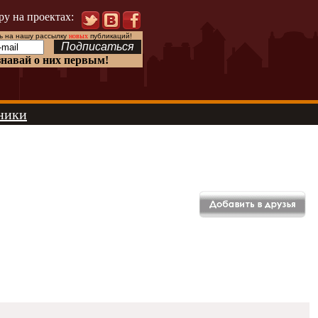
ру на проектах:
 на нашу рассылку
новых
публикаций!
знавай о них первым!
ники