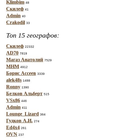
Klimbim
48
Скилеф
41
Admin
40
Crakodil
33
Топ 15 географов:
Скилеф
22332
AD70
7819
Магаз Анатолий
7529
МНМ
4912
Борис Ассеев
3339
alek48s
1488
Ronny
1390
Белков Альберт
515
VSx86
446
Admin
411
Lounge_Lizard
364
Гудков А.И.
274
Ed4x4
261
OVN
237