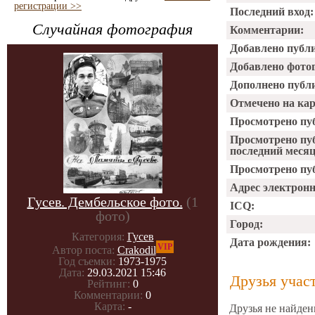
регистрации >>
Последний вход:
Случайная фотография
Комментарии:
Добавлено публ
Добавлено фото
Дополнено публ
Отмечено на ка
Просмотрено пу
Просмотрено пу
последний месяц
Просмотрено пуб
Адрес электрон
Гусев. Дембельское фото.
(1
ICQ:
фото)
Город:
Категория:
Гусев
Дата рождения:
VIP
Автор поста:
Crakodil
Год съемки:
1973-1975
Дата:
29.03.2021 15:46
Друзья учас
Рейтинг:
0
Комментарии:
0
Карта:
-
Друзья не найден