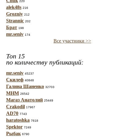
Chuk
220
alek48s
216
Grozniy
212
Strannic
202
Брат
198
mr.seniv
174
Все участники >>
Топ 15
по количеству публикаций:
mr.seniv
45237
Скилеф
40848
Галина Шаненко
32703
МНМ
26542
Магаз Анатолий
25449
Crakodil
17967
AD70
7743
haratoshka
7618
Spektor
7249
Рыбак
6790