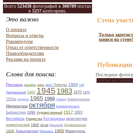
Всего
523438
фотографий в
300789
постах
в
5257
категориях.
Это важно
Стена участ
О проекте
Только зарегис
Вопросы и ответы
записи на стене!
Рекомендуем
Отказ от ответственности
Правообладателям
Реклама на проекте
Публикации 
Слова для поиска:
Последние фотогр
Сейчас нет новых
Реклама
1909
Победы
xvii
декабря
цирк
депо
1945
1983
1865
1870
Театральный
1875
1965
1966
1910е
модель
Семья
Коммерческое
октября
Императора
Коммерческого
1917
Библиотека
1896
1893
Художественный
Вестибюль
Богородицы
архитектура
Рождества
коммерческий
1902
Штаб
Брынцев
Орджоникидзе
1955
1926
Харьковская
Мариуполь
Юрьевец