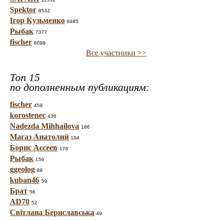
Spektor
8532
Ігор Кузьменко
8485
Рыбак
7377
fischer
6098
Все участники >>
Топ 15
по дополненным публикациям:
fischer
459
korostenec
436
Nadezda Mihhailova
186
Магаз Анатолий
184
Борис Ассеев
178
Рыбак
156
ggeolog
88
kuban46
59
Брат
56
AD70
52
Світлана Бериславська
49