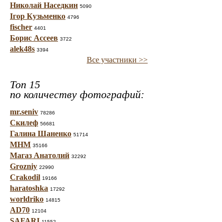
Николай Наседкин
5090
Ігор Кузьменко
4796
fischer
4401
Борис Ассеев
3722
alek48s
3394
Все участники >>
Топ 15
по количеству фотографий:
mr.seniv
78286
Скилеф
56681
Галина Шаненко
51714
МНМ
35166
Магаз Анатолий
32292
Grozniy
22990
Crakodil
19166
haratoshka
17292
worldriko
14815
AD70
12104
SAFARI
11552