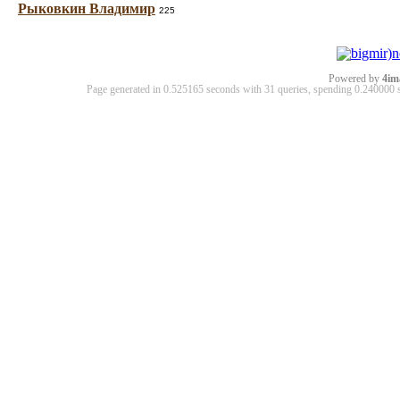
Рыковкин Владимир
225
Powered by
4im
Page generated in 0.525165 seconds with 31 queries, spending 0.24000