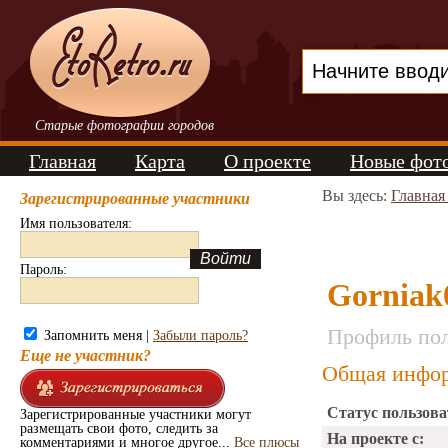
Старые фотографии городов
Главная
Карта
О проекте
Новые фот
Вы здесь:
Главная
Зарегистрированные участники
Имя пользователя:
Пароль:
Gorniak
Профиль пол
Запомнить меня |
Забыли пароль?
Еще не участник?
Общая инфор
Статус пользова
Зарегистрированные участники могут
размещать свои фото, следить за
На проекте с:
комментариями и многое другое...
Все плюсы