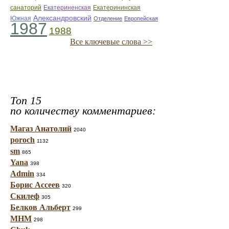
санаторий
Екатериненская
Екатерининская
Александровский
Южная
Отделение
Европейская
1987
1988
Все ключевые слова >>
Топ 15
по количеству комментариев:
Магаз Анатолий
2040
poroch
1132
sm
865
Yana
398
Admin
334
Борис Ассеев
320
Скилеф
305
Белков Альберт
299
МНМ
298