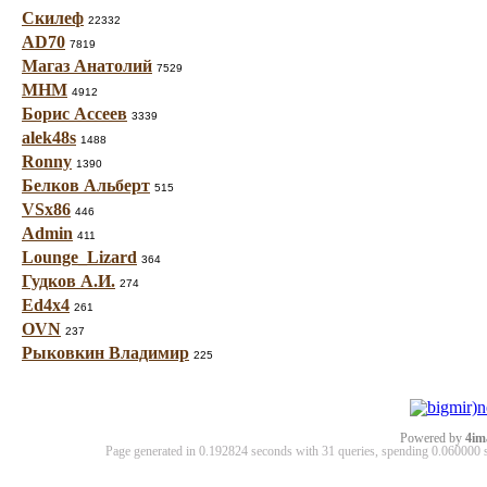
Скилеф
22332
AD70
7819
Магаз Анатолий
7529
МНМ
4912
Борис Ассеев
3339
alek48s
1488
Ronny
1390
Белков Альберт
515
VSx86
446
Admin
411
Lounge_Lizard
364
Гудков А.И.
274
Ed4x4
261
OVN
237
Рыковкин Владимир
225
Powered by
4im
Page generated in 0.192824 seconds with 31 queries, spending 0.06000