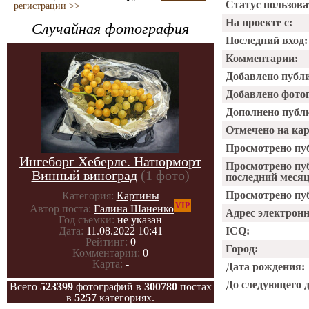
Статус пользова
регистрации >>
На проекте с:
Случайная фотография
Последний вход:
Комментарии:
Добавлено публ
Добавлено фото
Дополнено публ
Отмечено на ка
Просмотрено пу
Ингеборг Хеберле. Натюрморт
Просмотрено пу
Винный виноград
(1 фото)
последний месяц
Просмотрено пуб
Категория:
Картины
VIP
Автор поста:
Галина Шаненко
Адрес электрон
Год съемки:
не указан
ICQ:
Дата:
11.08.2022 10:41
Рейтинг:
0
Город:
Комментарии:
0
Карта:
-
Дата рождения:
До следующего 
Всего
523399
фотографий в
300780
постах
в
5257
категориях.