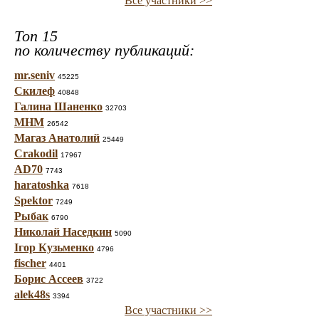
Все участники >>
Топ 15
по количеству публикаций:
mr.seniv
45225
Скилеф
40848
Галина Шаненко
32703
МНМ
26542
Магаз Анатолий
25449
Crakodil
17967
AD70
7743
haratoshka
7618
Spektor
7249
Рыбак
6790
Николай Наседкин
5090
Ігор Кузьменко
4796
fischer
4401
Борис Ассеев
3722
alek48s
3394
Все участники >>