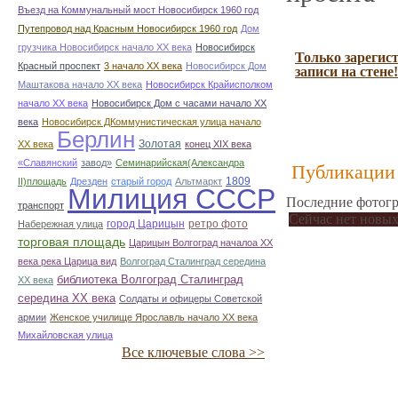
Въезд на Коммунальный мост Новосибирск 1960 год
Путепровод над Красным Новосибирск 1960 год
Дом
грузчика Новосибирск начало ХХ века
Новосибирск
Только зарегис
Красный проспект
3 начало ХХ века
Новосибирск Дом
записи на стене!
Маштакова начало ХХ века
Новосибирск Крайисполком
начало ХХ века
Новосибирск Дом с часами начало ХХ
века
Новосибирск ДКоммунистическая улица начало
Берлин
Золотая
ХХ века
конец ХІХ века
«Славянский
завод»
Семинарийская(Александра
Публикации 
1809
II)площадь
Дрезден
старый город
Альтмаркт
Милиция СССР
Последние фотогр
транспорт
Сейчас нет новых
город Царицын
ретро фото
Набережная улица
торговая площадь
Царицын Волгоград началоа ХХ
века река Царица вид
Волгоград Сталинград середина
библиотека Волгоград Сталинград
ХХ века
середина ХХ века
Солдаты и офицеры Советской
армии
Женское училище Ярославль начало ХХ века
Михайловская улица
Все ключевые слова >>