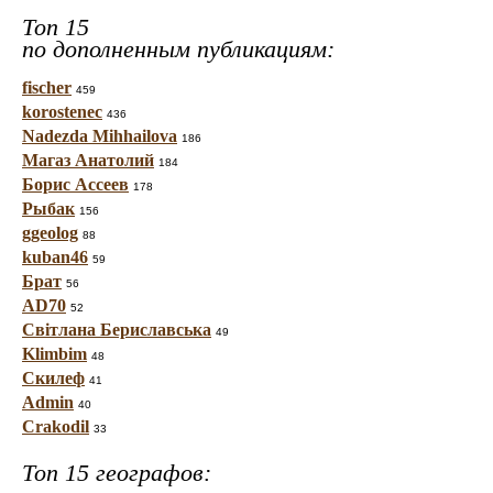
Топ 15
по дополненным публикациям:
fischer
459
korostenec
436
Nadezda Mihhailova
186
Магаз Анатолий
184
Борис Ассеев
178
Рыбак
156
ggeolog
88
kuban46
59
Брат
56
AD70
52
Світлана Бериславська
49
Klimbim
48
Скилеф
41
Admin
40
Crakodil
33
Топ 15 географов: