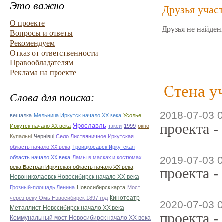
Это важно
Друзья учас
О проекте
Друзья не найден
Вопросы и ответы
Рекомендуем
Отказ от ответственности
Правообладателям
Реклама на проекте
Стена у
Слова для поиска:
2018-07-03 
вешалка
Мельница Иркутск начало ХХ века
Усолье
проекта -
Ярославль
Иркутск начало ХХ века
такси
1999
окно
Купальні
Чернівці
Село Листвяничное Иркутская
область начало ХХ века
Троицкосавск Иркутская
область начало ХХ века
Ламы в масках и костюмах
2019-07-03 
река Бастрая Иркутская область начало ХХ века
проекта -
Новониколаевск Новосибирск начало ХХ века
Грозный-площадь Ленина
Новосибирск карта
Мост
Кинотеатр
через реку Омь Новосибирск 1897 год
2020-07-03 
Металлист Новосибирск начало ХХ века
проекта -
Коммунальный мост Новосибирск начало ХХ века