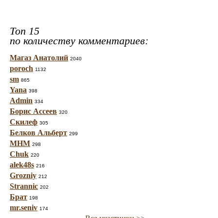
Топ 15
по количеству комментариев:
Магаз Анатолий
2040
poroch
1132
sm
865
Yana
398
Admin
334
Борис Ассеев
320
Скилеф
305
Белков Альберт
299
МНМ
298
Chuk
220
alek48s
216
Grozniy
212
Strannic
202
Брат
198
mr.seniv
174