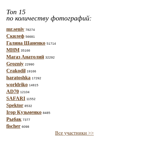
Топ 15
по количеству фотографий:
mr.seniv
78274
Скилеф
56681
Галина Шаненко
51714
МНМ
35166
Магаз Анатолий
32292
Grozniy
22990
Crakodil
19166
haratoshka
17292
worldriko
14815
AD70
12104
SAFARI
11552
Spektor
8532
Ігор Кузьменко
8485
Рыбак
7377
fischer
6098
Все участники >>