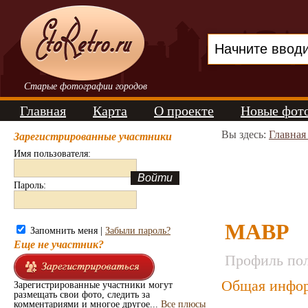
Старые фотографии городов
Главная
Карта
О проекте
Новые фот
Вы здесь:
Главная
Зарегистрированные участники
Имя пользователя:
Пароль:
МАВР
Запомнить меня |
Забыли пароль?
Еще не участник?
Профиль пол
Общая инфор
Зарегистрированные участники могут
размещать свои фото, следить за
комментариями и многое другое...
Все плюсы