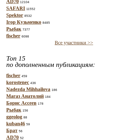
AD70
12104
SAFARI
11552
Spektor
8532
Ігор Кузьменко
8485
Рыбак
7377
fischer
6098
Все участники >>
Топ 15
по дополненным публикациям:
fischer
459
korostenec
436
Nadezda Mihhailova
186
Магаз Анатолий
184
Борис Ассеев
178
Рыбак
156
ggeolog
88
kuban46
59
Брат
56
AD70
52