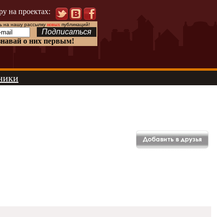
ру на проектах:
 на нашу рассылку
новых
публикаций!
знавай о них первым!
ники