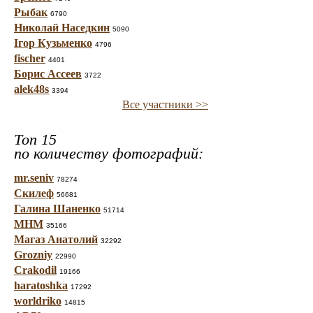
Рыбак
6790
Николай Наседкин
5090
Ігор Кузьменко
4796
fischer
4401
Борис Ассеев
3722
alek48s
3394
Все участники >>
Топ 15
по количеству фотографий:
mr.seniv
78274
Скилеф
56681
Галина Шаненко
51714
МНМ
35166
Магаз Анатолий
32292
Grozniy
22990
Crakodil
19166
haratoshka
17292
worldriko
14815