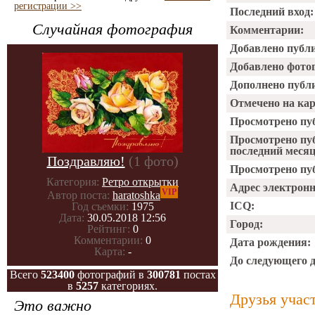
регистрации >>
Последний вход:
Случайная фотография
Комментарии:
Добавлено публ
Добавлено фото
Дополнено публ
Отмечено на ка
Просмотрено пу
Просмотрено пу
последний месяц
Поздравляю!
(1 фото)
Просмотрено пуб
Категория:
Ретро открытки
Адрес электрон
VIP
Автор поста:
haratoshka
ICQ:
Год съемки:
1975
Дата:
30.05.2018 12:56
Город:
Рейтинг:
0
Комментарии:
0
Дата рождения:
Карта:
-
До следующего 
Всего
523400
фотографий в
300781
постах
в
5257
категориях.
Друзья учас
Это важно