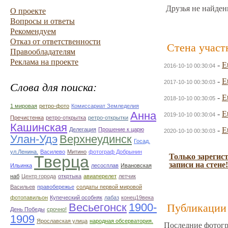
Друзья не найден
О проекте
Вопросы и ответы
Рекомендуем
Отказ от ответственности
Стена участ
Правообладателям
Реклама на проекте
-
E
2016-10-10 00:30:04
-
E
2017-10-10 00:30:03
Слова для поиска:
-
E
2018-10-10 00:30:05
1 мировая
ретро-фото
Комиссариат Земледелия
Анна
-
E
2019-10-10 00:30:04
Пречистенка
ретро-открытка
ретро-открытки
Кашинская
-
E
Делегация
Прошение к царю
2020-10-10 00:30:03
Улан-Удэ
Верхнеудинск
Госад.
ул.Ленина.
Василево
Митино
фотограф Добрынин
Только зарегис
Тверца
записи на стене!
Ильинка
лесосплав
Ивановская
наб
Центр города
откртыка
авиаперелет
летчик
Васильев
правобережье
солдаты первой мировой
фотопавильон
Купеческий особняк
лабаз
конец19века
Весьегонск
1900-
Публикации 
День Победы
срочно!
1909
Ярославская улица
народная обсерватория.
Последние фотогр