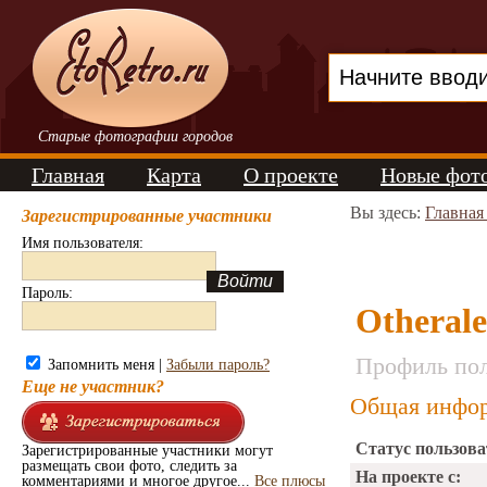
Старые фотографии городов
Главная
Карта
О проекте
Новые фот
Вы здесь:
Главная
Зарегистрированные участники
Имя пользователя:
Пароль:
Otheral
Профиль пол
Запомнить меня |
Забыли пароль?
Еще не участник?
Общая инфор
Статус пользова
Зарегистрированные участники могут
размещать свои фото, следить за
На проекте с:
комментариями и многое другое...
Все плюсы