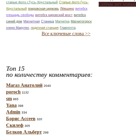
старые фото г.Гусь-Хрустальный
Старые фото Гусь-
Сейчас нет новых
Хрустальный
покровская церковь
Лёвшино
витебск
площадь свободы
витебск кировский мост
витебск
синий дом
Магнитная
Станица
Магнитка
Магнитогорск
озеро Марупес
лодочная станция
Главпочта
Все ключевые слова >>
Топ 15
по количеству комментариев:
Магаз Анатолий
2040
poroch
1132
sm
865
Yana
398
Admin
334
Борис Ассеев
320
Скилеф
305
Белков Альберт
299