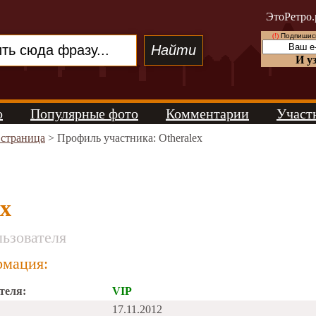
ЭтоРетро.
(!)
Подпишись
И у
о
Популярные фото
Комментарии
Участ
 страница
> Профиль участника: Otheralex
ex
ьзователя
мация:
теля:
VIP
17.11.2012