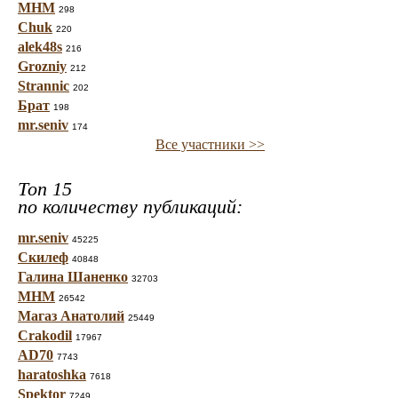
МНМ
298
Chuk
220
alek48s
216
Grozniy
212
Strannic
202
Брат
198
mr.seniv
174
Все участники >>
Топ 15
по количеству публикаций:
mr.seniv
45225
Скилеф
40848
Галина Шаненко
32703
МНМ
26542
Магаз Анатолий
25449
Crakodil
17967
AD70
7743
haratoshka
7618
Spektor
7249