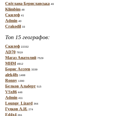
Світлана Бериславська
49
Klimbim
48
Скилеф
41
Admin
40
Crakodil
33
Топ 15 географов:
Скилеф
22332
AD70
7819
Магаз Анатолий
7529
МНМ
4912
Борис Ассеев
3339
alek48s
1488
Ronny
1390
Белков Альберт
515
VSx86
446
Admin
411
Lounge_Lizard
364
Гудков А.И.
274
Ed4x4
261