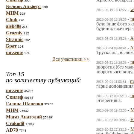
305
Белков Альберт
299
-
w
2016-06-19 18:12:27
МНМ
298
-
m
Chuk
2016-06-30 13:39:35
220
було інше фото як
alek48s
216
будинок вже пере
Grozniy
212
-
A
Strannic
2016-08-03 13:35:26
202
Брат
198
-
A
2016-08-04 09:48:41
mr.seniv
Трускавца, вылож
174
Все участники >>
-
m
2016-08-31 16:29:36
зворотня (без мал
зворотнього виду. 
Топ 15
по количеству публикаций:
-
m
2016-09-01 11:03:31
гарне доповнення 
mr.seniv
45237
-
m
2016-09-12 09:05:13
Скилеф
40848
інтересніша.
Галина Шаненко
32703
-
М
МНМ
2016-09-30 19:42:35
26542
Магаз Анатолий
25449
-
E
2016-10-02 00:30:03
Crakodil
17967
-
AD70
2016-10-22 17:33:19
7743
sort_field=image_