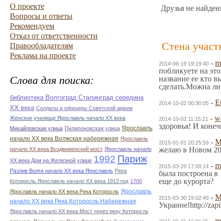
О проекте
Друзья не найден
Вопросы и ответы
Рекомендуем
Отказ от ответственности
Стена участ
Правообладателям
Реклама на проекте
-
m
2014-06-19 19:19:40
побликуете на это
Слова для поиска:
название ее кто в
сделать.Можна ли 
библиотека Волгоград Сталинград середина
-
E
2014-10-02 00:30:05
ХХ века
Солдаты и офицеры Советской армии
-
w
Женское училище Ярославль начало ХХ века
2014-10-02 11:15:21
здоровья! И конеч
Ярославль
Михайловская улица
Пилипоновская улица
начало ХХ века Волжская набережная
Ярославль
-
М
2015-01-01 20:25:59
желаю в Новом 201
начало ХХ века Воздвиженский мост
Ярославль начало
1992
Париж
ХХ века Дом на Железной улице
-
m
2015-03-29 17:00:14
Разлив Волги начало ХХ века Ярославль
Река
была построена в 
еще до курорта?
Которосль Ярославль начало ХХ века 1913 год
1700
Ярославль
Ярославль начало ХХ века Река Которосль
-
2015-03-30 19:02:49
начало ХХ века Река Которосль Набережная
Украине!http://zap
Ярославль начало ХХ века Мост через реку Которосль
-
m