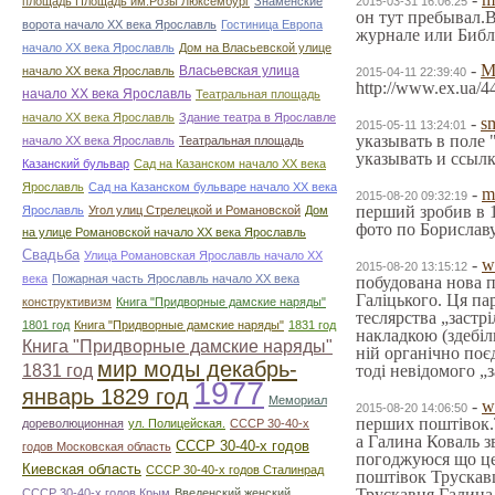
площадь Площадь им.Розы Люксембург
Знаменские
2015-03-31 16:06:25
он тут пребывал.
ворота начало ХХ века Ярославль
Гостиница Европа
журнале или Библ
начало ХХ века Ярославль
Дом на Власьевской улице
-
Власьевская улица
начало ХХ века Ярославль
2015-04-11 22:39:40
http://www.ex.ua/
начало ХХ века Ярославль
Театральная площадь
начало ХХ века Ярославль
Здание театра в Ярославле
-
s
2015-05-11 13:24:01
указывать в поле 
начало ХХ века Ярославль
Театральная площадь
указывать и ссылк
Казанский бульвар
Сад на Казанском начало ХХ века
Ярославль
Сад на Казанском бульваре начало ХХ века
-
m
2015-08-20 09:32:19
перший зробив в 1
Ярославль
Угол улиц Стрелецкой и Романовской
Дом
фото по Борислав
на улице Романовской начало ХХ века Ярославль
Свадьба
Улица Романовская Ярославль начало ХХ
-
w
2015-08-20 13:15:12
века
Пожарная часть Ярославль начало ХХ века
побудована нова п
Галіцького. Ця па
конструктивизм
Книга "Придворные дамские наряды"
теслярства „застр
1801 год
Книга "Придворные дамские наряды"
1831 год
накладкою (здебіл
Книга "Придворные дамские наряды"
ній органічно поє
мир моды декабрь-
1831 год
тоді невідомого 
1977
январь 1829 год
Мемориал
-
w
2015-08-20 14:06:50
перших поштівок.Т
дореволюционная
ул. Полицейская.
СССР 30-40-х
а Галина Коваль з
СССР 30-40-х годов
годов Московская область
погоджуюся що це
Киевская область
СССР 30-40-х годов Сталинрад
поштівок Трускавц
Трускавця.Галина 
СССР 30-40-х годов Крым
Введенский женский