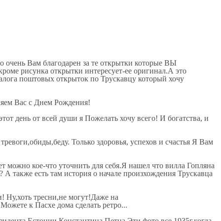
но очень Вам благодарен за те открытки которые ВЫ
 кроме рисунка открытки интересует-ее оригинал.А это
аталога поштовых открыток по Трускавцу который хочу
ляем Вас с Днем Рождения!
тот день от всей души я Пожелать хочу всего! И богатства, и
е тревоги,обиды,беду. Только здоровья, успехов и счастья Я Вам
зет можно кое-что уточнить для себя.Я нашел что вилла Гопляна
то? А также есть там история о начале произхождения Трускавца
! Ну,хоть тресни,не могут!Даже на
y/ Можете к Пасхе дома сделать ретро...
зидента Естонии Константина Петца.Эти фото все 1935г.когда