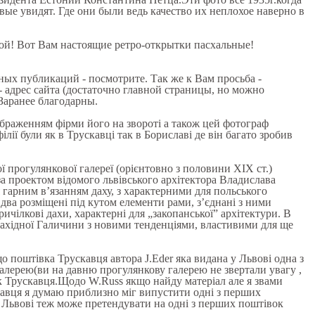
ые увидят. Где они были ведь качество их неплохое наверно в
ой! Вот Вам настоящие ретро-открытки пасхальные!
ых публикаций - посмотрите. Так же к Вам просьба -
- адрес сайта (достаточно главной страницы, но можно
 Заранее благодарны.
зображенням фірми його на звороті а також цей фотограф
ії були як в Трускавці так в Бориславі де він багато зробив
ої прогулянкової галереї (орієнтовно з половини ХІХ ст.)
а проектом відомого львівського архітектора Владислава
я гарним в’язанням даху, з характерними для польського
два розміщені під кутом елементи рами, з’єднані з ними
ичілкові дахи, характерні для „закопанської” архітектури. В
 Західної Галичини з новими тенденціями, властивими для ще
 поштівка Трускавця автора J.Eder яка видана у Львові одна з
галерею(ви на давню прогулянкову галерею не звертали увагу ,
ок Трускавця.Щодо W.Russ якщо найду матеріал але я звами
авця я думаю приблизно міг випустити одні з перших
 Львові теж може претендувати на одні з перших поштівок