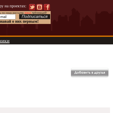
ру на проектах:
 на нашу рассылку
новых
публикаций!
знавай о них первым!
ники