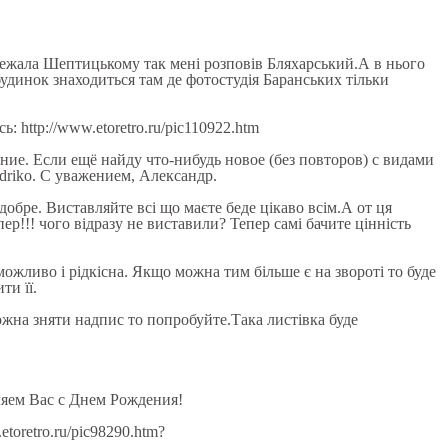
належала Шептицькому так мені розповів Бляхарський.А в нього
будинок знаходиться там де фотостудія Баранських тільки
: http://www.etoretro.ru/pic110922.htm
ние. Если ещё найду что-нибудь новое (без повторов) с видами
riko. С уважением, Александр.
 добре. Виставляйте всі що маєте беде цікаво всім.А от ця
ер!!! чого відразу не виставили? Тепер самі бачите цінність
 можливо і рідкісна. Якщо можна тим більше є на звороті то буде
ти її.
можна зняти надпис то попробуйте.Така листівка буде
ляем Вас с Днем Рождения!
toretro.ru/pic98290.htm?