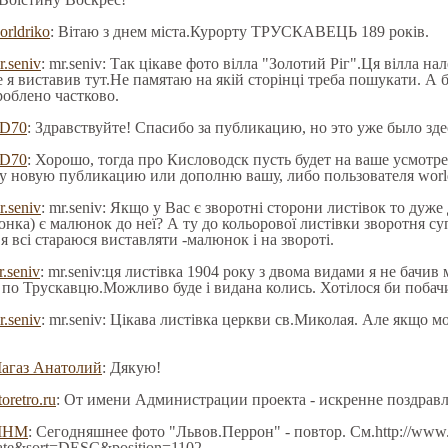
orldriko
: Вітаю з днем міста.Курорту ТРУСКАВЕЦЬ 189 років.
r.seniv
: mr.seniv: Так цікаве фото вілла "Золотий Ріг".Ця вілла 
е я виставив тут.Не памятаю на якій сторінці треба пошукати. А 
роблено частково.
D70
: Здравствуйте! Спасибо за публикацию, но это уже было здесь
D70
: Хорошо, тогда про Кисловодск пусть будет на ваше усмотре
у новую публикацию или дополню вашу, либо пользователя world
r.seniv
: mr.seniv: Якщо у Вас є зворотні сторони листівок то дуже
юнка) є малюнок до неї? А ту до кольорової листівки зворотня суп
я всі стараюся виставляти -малюнок і на звороті.
r.seniv
: mr.seniv:ця листівка 1904 року з двома видами я не бачив
по Трускавцю.Можливо буде і видана колись. Хотілося би побачи
r.seniv
: mr.seniv: Цікава листівка церкви св.Миколая. Але якщо 
агаз Анатолий
: Дякую!
toretro.ru
: От имени Администрации проекта - искренне поздрав
МНМ
: Сегодняшнее фото "Львов.Перрон" - повтор. См.http://www.e
date&sort=DESC&position=1102