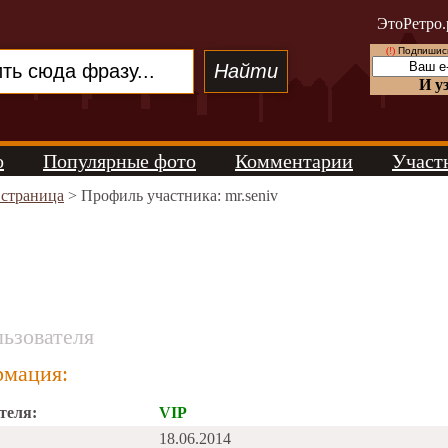
ЭтоРетро.
(!)
Подпишись
И у
о
Популярные фото
Комментарии
Участ
 страница
> Профиль участника: mr.seniv
ьзователя
мация:
теля:
VIP
18.06.2014