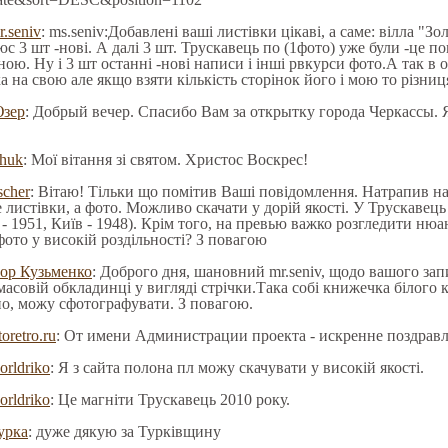
r.seniv
: ms.seniv:Добавлені ваші листівки цікаві, а саме: вілла "З
с 3 шт -нові. А далі 3 шт. Трускавець по (1фото) уже були -це по
ою. Ну і 3 шт останні -нові написи і інші рвкурси фото.А так в 
 на свою але якщо взяти кількість сторінок його і мою то різниця
зер
: Добрый вечер. Спасибо Вам за открытку города Черкассы. 
huk
: Мої вітання зі святом. Христос Воскрес!
scher
: Вітаю! Тільки що помітив Ваші повідомлення. Натрапив на: 
е листівки, а фото. Можливо скачати у дорій якості. У Трускавець
 - 1951, Київ - 1948). Крім того, на превью важко розгледити ню
ото у високій роздільності? З повагою
гор Кузьменко
: Доброго дня, шановний mr.seniv, щодо вашого зап
масовій обкладинці у вигляді стрічки.Така собі книжечка білого к
но, можу сфотографувати. З повагою.
toretro.ru
: От имени Администрации проекта - искренне поздрав
orldriko
: Я з сайта полона пл можу скачувати у високій якості.
orldriko
: Це магніти Трускавець 2010 року.
урка
: дуже дякую за Турківщину