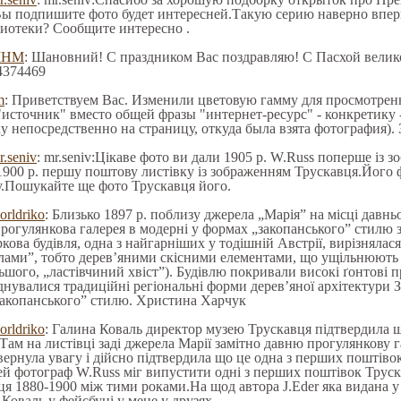
Вы подпишите фото будет интересней.Такую серию наверно вперв
иотеки? Сообщите интересно .
МНМ
: Шановний! С праздником Вас поздравляю! С Пасхой велик
44374469
m
: Приветствуем Вас. Изменили цветовую гамму для просмотренн
"источник" вместо общей фразы "интернет-ресурс" - конкретику 
у непосредственно на страницу, откуда была взята фотография).
r.seniv
: mr.seniv:Цікаве фото ви дали 1905 р. W.Russ поперше із 
900 р. першу поштову листівку із зображенням Трускавця.Його філ
у.Пошукайте ще фото Трускавця його.
orldriko
: Близько 1897 р. поблизу джерела „Марія” на місці давнь
рогулянкова галерея в модерні у формах „закопанського” стилю з
ркова будівля, одна з найгарніших у тодішній Австрії, вирізнялас
ілами”, тобто дерев’яними скісними елементами, що ущільнюють 
ьшого, „ластівчиний хвіст”). Будівлю покривали високі ґонтові пр
днувалися традиційні регіональні форми дерев’яної архітектури
„закопанського” стилю. Христина Харчук
orldriko
: Галина Коваль директор музею Трускавця підтвердила що
ам на листівці заді джерела Марії замітно давню прогулянкову 
вернула увагу і дійсно підтвердила що це одна з перших поштів
й фотограф W.Russ міг випустити одні з перших поштівок Труск
я 1880-1900 між тими роками.На щод автора J.Eder яка видана у
Коваль у фейсбуці у мене у друзях.