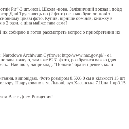
олотий Ріг"-3 шт.-нові. Школа -нова. Залізничний вокзал і поїзд
втор.Далі Трускавець по (2 фото) не знаю були чи нові з
основному цікаві фото. Купив, вірніше обміняв, книжку в
 в 2 рази, а ціна майже така сама?
Я их собираю и готов рассмотреть вопрос о приобретении их.
Narodowe Archiwum Cyfrowe: http://www.nac.gov.pl/ - є і
 не завантажую, там вже 6231 фото, розібратися важко (для
анси... Навіщо з, наприклад, "Полони" брати превью, коли
итання, відповідаю. Фото розміром 8,5X6,0 см в кількості 15 шт
ольору. Надруковано в м. Львові, вул.Хасанська,7.Ціна 1 крб.15
ляем Вас с Днем Рождения!