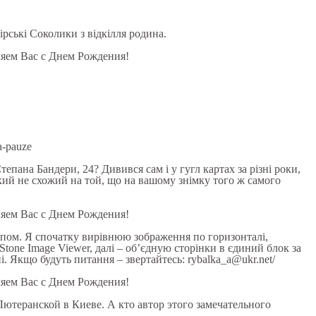
ірські Соколики з відкілля родина.
ляем Вас с Днем Рождения!
na-pauze
тепана Бандери, 24? Дивився сам і у гугл картах за різні роки,
кий не схожий на той, що на вашому знімку того ж самого
ляем Вас с Днем Рождения!
омпом. Я спочатку вирівнюю зображення по горизонталі,
Stone Image Viewer, далі – об’єдную сторінки в єдиний блок за
. Якщо будуть питання – звертайтесь: rybalka_a@ukr.net/
ляем Вас с Днем Рождения!
Лютеранской в Киеве. А кто автор этого замечательного