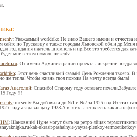
ы.
ника:
r.seniv
: Уважаемый worldriko.Не знаю Вашего имени и отчества 
м сайте по Трускавцу а также городам Львовской обл.и др.Меня
ыдал год идания идатель штемпель и пр.Все это требеется для к
будет мне в этом помочь.mr.seniv
toretro.ru
: От имени Администрации проекта - искренне поздрав
orldriko
: Этот день счастливый самый! День Рождения твоего! В э
но же тепла! Чтобы жизнь твоя похожа На мечту всегда была!
агаз Анатолий
: Спасибо! Старому году оставьте печали,​ Забудьт
5 Году !!!
r.seniv
: mr.seniv:Вы добавили до №1 и №2 за 1925 год.Из этих га
1925 году а я давал дату 1928.А в этих газетах есть какие-то фо
МНМ
: Шановний! Ну,не могут быть на ретро-яйцах термоэтикетки
isnayaknigka.ru/kak-ukrasit-pashalnyie-yaytsa-plenkoy-termoetiketko
r.seniv
: mr.seniv:Спасибо за хорошую подборку открыток про Пре