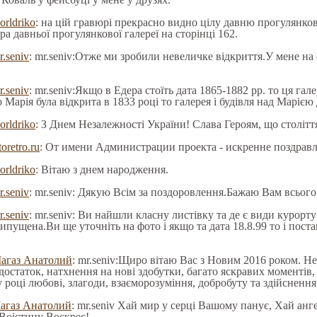
orldriko
: на цій гравюрі прекрасно видно цілу давню прогулянков
а давньої прогулянкової галереї на сторінці 162.
r.seniv
: mr.seniv:Отже ми зробили невеличке відкриття.У мене на
r.seniv
: mr.seniv:Якщо в Едера стоїть дата 1865-1882 рр. то ця гал
 Марія була відкрита в 1833 році то галерея і будівля над Маріє
orldriko
: З Днем Незалежності України! Слава Героям, що столітт
toretro.ru
: От имени Администрации проекта - искренне поздрав
orldriko
: Вітаю з днем народження.
r.seniv
: mr.seniv: Дякую Всім за поздоровлення.Бажаю Вам всьог
r.seniv
: mr.seniv: Ви найшли класну листівку та де є види курорту 
пущена.Ви ще уточніть на фото і якщо та дата 18.8.99 то і постав
агаз Анатолий
: mr.seniv:Щиро вітаю Вас з Новим 2016 роком. Н
 достаток, натхнення на нові здобутки, багато яскравих моментів
році любові, злагоди, взаєморозуміння, добробуту та здійснення
агаз Анатолий
: mr.seniv Хай мир у серці Вашому панує, Хай анг
Воістину Воскрес!