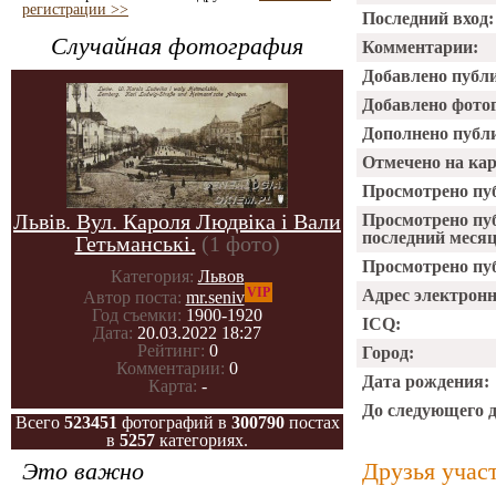
регистрации >>
Последний вход:
Случайная фотография
Комментарии:
Добавлено публ
Добавлено фото
Дополнено публ
Отмечено на ка
Просмотрено пу
Львів. Вул. Кароля Людвіка і Вали
Просмотрено пу
последний месяц
Гетьманські.
(1 фото)
Просмотрено пуб
Категория:
Львов
VIP
Адрес электрон
Автор поста:
mr.seniv
Год съемки:
1900-1920
ICQ:
Дата:
20.03.2022 18:27
Рейтинг:
0
Город:
Комментарии:
0
Дата рождения:
Карта:
-
До следующего 
Всего
523451
фотографий в
300790
постах
в
5257
категориях.
Это важно
Друзья учас