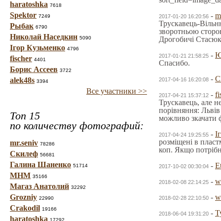
haratoshka
7618
Spektor
-
m
7249
2017-01-20 16:20:56
Трускавець-Вільню
Рыбак
6790
зворотньою сторон
Николай Наседкин
5090
Дрогобичі Стасюка
Ігор Кузьменко
4796
-
Ю
2017-01-21 21:58:25
fischer
4401
Спасибо.
Борис Ассеев
3722
-
C
alek48s
2017-04-16 16:20:08
3394
Все участники >>
-
fi
2017-04-21 15:37:12
Трускавець, але н
порівняння: Львів
Топ 15
можливо зкачати ф
по количеству фотографий:
-
І
2017-04-24 19:25:55
розміщені в пласт
mr.seniv
78286
коп. Якщо потріб
Скилеф
56681
Галина Шаненко
-
E
51714
2017-10-02 00:30:04
МНМ
35166
-
w
2018-02-08 22:14:25
Магаз Анатолий
32292
Grozniy
-
w
2018-02-28 22:10:50
22990
Crakodil
19166
-
Т
2018-06-04 19:31:20
haratoshka
17292