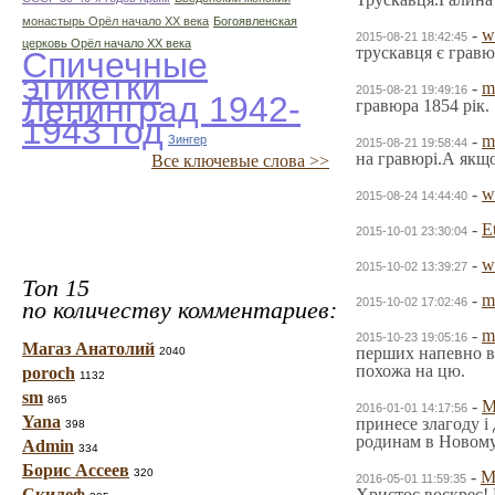
монастырь Орёл начало ХХ века
Богоявленская
-
w
2015-08-21 18:42:45
церковь Орёл начало ХХ века
трускавця є гравюр
Спичечные
этикетки
-
m
2015-08-21 19:49:16
Ленинград 1942-
гравюра 1854 рік.
1943 год
-
m
Зингер
2015-08-21 19:58:44
на гравюрі.А якщо
Все ключевые слова >>
-
w
2015-08-24 14:44:40
-
E
2015-10-01 23:30:04
-
w
2015-10-02 13:39:27
Топ 15
-
m
2015-10-02 17:02:46
по количеству комментариев:
-
m
2015-10-23 19:05:16
Магаз Анатолий
перших напевно ви
2040
похожа на цю.
poroch
1132
sm
865
-
М
2016-01-01 14:17:56
Yana
принесе злагоду і
398
родинам в Новому 
Admin
334
Борис Ассеев
320
-
М
2016-05-01 11:59:35
Скилеф
Христос воскрес! 