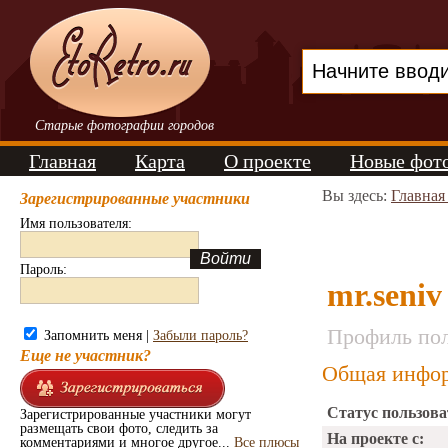
Старые фотографии городов
Главная
Карта
О проекте
Новые фот
Вы здесь:
Главная
Зарегистрированные участники
Имя пользователя:
Пароль:
mr.seniv
Профиль пол
Запомнить меня |
Забыли пароль?
Еще не участник?
Общая инфор
Статус пользова
Зарегистрированные участники могут
размещать свои фото, следить за
На проекте с:
комментариями и многое другое...
Все плюсы