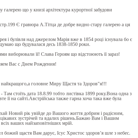
у галерею що у книзі архітектура курортної забудови
 стр.199 Є гравюра А.Тітца де добре видно стару галерею а ця
ерея і булівля над джерелом Марія вже в 1854 році існувала бо є
ю думаю що будувалася десь 1838-1850 роки.
ями виборювали її! Слава Героям що відстоюють її зараз!
ляем Вас с Днем Рождения!
о найкращого,а головне Миру Щастя та Здоров"я!!!
- Там стоїть дата 18.8.99 тобто листівка 1899 року.Вона одна з
те її на сайті.Австрійська также гарна хоча така вже була
ехай Новий рік увійде до Вашого життя добрим і радісним,
, цікавих зустрічей та вдалих рішень.Бажаю Вам і Вашим
 всіх ваших найзаповітніших мрій.
ел божий щастя Вам дарує, Ісус Христос здоров’я шле з небес.