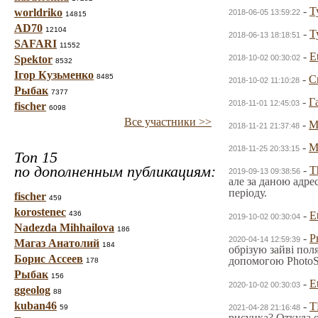
-
Т
worldriko
2018-06-05 13:59:22
14815
AD70
12104
-
Т
2018-06-13 18:18:51
SAFARI
11552
-
E
Spektor
2018-10-02 00:30:02
8532
Ігор Кузьменко
8485
-
С
2018-10-02 11:10:28
Рыбак
7377
-
Г
2018-11-01 12:45:03
fischer
6098
Все участники >>
-
2018-11-21 21:37:48
-
2018-11-25 20:33:15
Топ 15
по дополненным публикациям:
-
T
2019-09-13 09:38:56
але за даною адре
періоду.
fischer
459
korostenec
436
-
E
2019-10-02 00:30:04
Nadezda Mihhailova
186
-
Р
2020-04-14 12:59:39
Магаз Анатолий
184
обрізую зайві пол
Борис Ассеев
допомогою PhotoSc
178
Рыбак
156
-
E
2020-10-02 00:30:03
ggeolog
88
kuban46
-
T
59
2021-04-28 21:16:48
рисунка? Откуда 