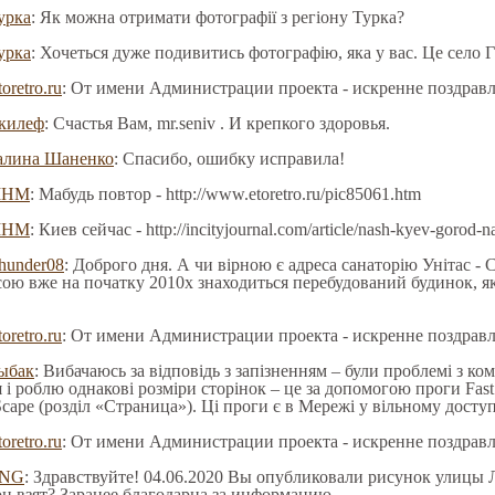
урка
: Як можна отримати фотографії з регіону Турка?
урка
: Хочеться дуже подивитись фотографію, яка у вас. Це село Г
toretro.ru
: От имени Администрации проекта - искренне поздрав
килеф
: Счастья Вам, mr.seniv . И крепкого здоровья.
алина Шаненко
: Спасибо, ошибку исправила!
МНМ
: Мабудь повтор - http://www.etoretro.ru/pic85061.htm
МНМ
: Киев сейчас - http://incityjournal.com/article/nash-kyev-gorod-
hunder08
: Доброго дня. А чи вірною є адреса санаторію Унітас - С
сою вже на початку 2010х знаходиться перебудований будинок, я
toretro.ru
: От имени Администрации проекта - искренне поздрав
ыбак
: Вибачаюсь за відповідь з запізненням – були проблемі з к
я і роблю однакові розміри сторінок – це за допомогою проги Fast
ape (розділ «Страница»). Ці проги є в Мережі у вільному доступі
toretro.ru
: От имени Администрации проекта - искренне поздрав
NG
: Здравствуйте! 04.06.2020 Вы опубликовали рисунок улицы 
он взят? Заранее благодарна за информацию.