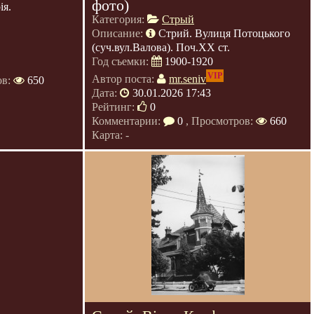
фото)
ія.
Категория:
Стрый
Описание:
Стрий. Вулиця Потоцького
(суч.вул.Валова). Поч.ХХ ст.
Год съемки:
1900-1920
VIP
Автор поста:
mr.seniv
ов:
650
Дата:
30.01.2026 17:43
Рейтинг:
0
Комментарии:
0
, Просмотров:
660
Карта: -