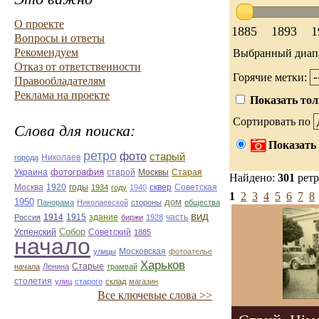
О проекте
1885
1893
1
Вопросы и ответы
Рекомендуем
Выбранный диап
Отказ от ответственности
Горячие метки:
Правообладателям
Реклама на проекте
Показать тол
Сортировать по
Слова для поиска:
Показать 
ретро
фото
старый
Николаев
города
фотография
Украина
Старая
старой
Москвы
Найдено:
301
ретр
Москва
1920
годы
сквер
1934
году
1940
Советская
1
2
3
4
5
6
7
8
1950
дом
Панорама
Николаевской
стороны
общества
вид
1914
1915
здание
Россия
биржи
1928
часть
Собор
Успенский
Советский
1885
начало
улицы
Московская
фотоателье
Харьков
Старые
начала
Ленина
трамвай
столетия
улиц
старого
склад
магазин
Все ключевые слова >>