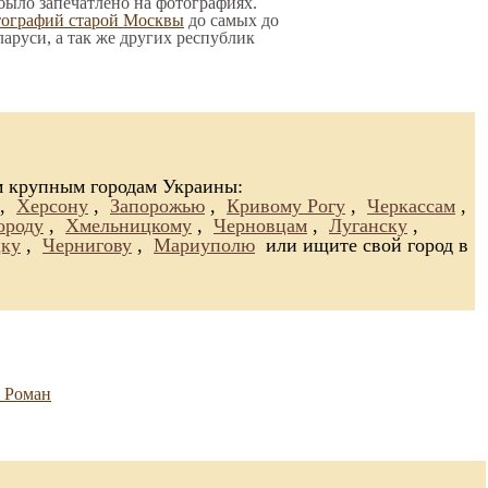
 было запечатлено на фотографиях.
тографий старой Москвы
до самых до
ларуси, а так же других республик
м крупным городам Украины:
,
Херсону
,
Запорожью
,
Кривому Рогу
,
Черкассам
,
ороду
,
Хмельницкому
,
Черновцам
,
Луганску
,
ку
,
Чернигову
,
Мариуполю
или ищите свой город в
 Роман