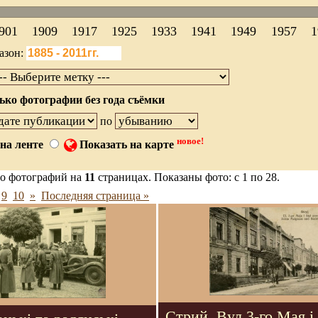
901
1909
1917
1925
1933
1941
1949
1957
1
азон:
ько фотографии без года съёмки
по
новое!
на ленте
Показать на карте
о фотографий на
11
страницах. Показаны фото: с 1 по 28.
9
10
»
Последняя страница »
Стрий. Вул.3-го Мая і