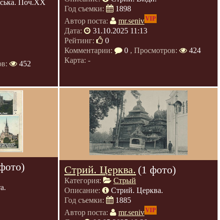
вська. Поч.ХХ
Год съемки:
1898
VIP
Автор поста:
mr.seniv
Дата:
31.10.2025 11:13
Рейтинг:
0
Комментарии:
0
, Просмотров:
424
Карта: -
ов:
452
 фото)
Стрий. Церква.
(1 фото)
Категория:
Стрый
а.
Описание:
Стрий. Церква.
Год съемки:
1885
VIP
Автор поста:
mr.seniv