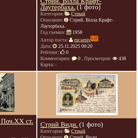
Стрий. Вілла Крафт-
Лаутербаха.
(1 фото)
Категория:
Стрый
Описание:
Стрий. Вілла Крафт-
Лаутербаха.
Год съемки:
1958
VIP
Автор поста:
mr.seniv
Дата:
25.11.2025 00:20
Рейтинг:
0
Комментарии:
0
, Просмотров:
438
Карта: -
 Поч.ХХ ст.
Стрий Види.
(1 фото)
Категория:
Стрый
Описание:
Стрий. Види.