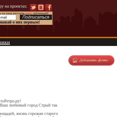
ру на проектах:
 на нашу рассылку
новых
публикаций!
знавай о них первым!
ники
ЭтоРетро.ру!
л Ваш любимый город Стрый так
площадей, жизнь горожан старого