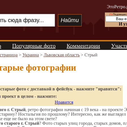
ЭтоРетро.
(!)
Подпишись
И у
о
Популярные фото
Комментарии
Участ
 страница
>
Украина
>
Львовская область
> Стрый
тарые фотографии
старые фото с доставкой в фейсбук - нажмите "нравится":
 проект в целом - нажмите:
Нравится
ого г. Стрый
, ретро фотографии начиная с 19 века - на проекте 
старину? Ностальгия по прошлому? Интересно, как же выгляде
же еще не было на этом свете?
о старого г. Стрый
? Фото старых улиц города, старых домов, 