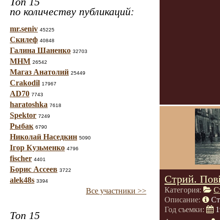
Топ 15
по количеству публикаций:
mr.seniv
45225
Скилеф
40848
Галина Шаненко
32703
МНМ
26542
Магаз Анатолий
25449
Crakodil
17967
AD70
7743
haratoshka
7618
Spektor
7249
Рыбак
6790
Николай Наседкин
5090
Ігор Кузьменко
4796
fischer
4401
Борис Ассеев
3722
Стрий. Пові
alek48s
3394
Категория:
С
Все участники >>
Описание:
Ст
Год съемки:
1
Топ 15