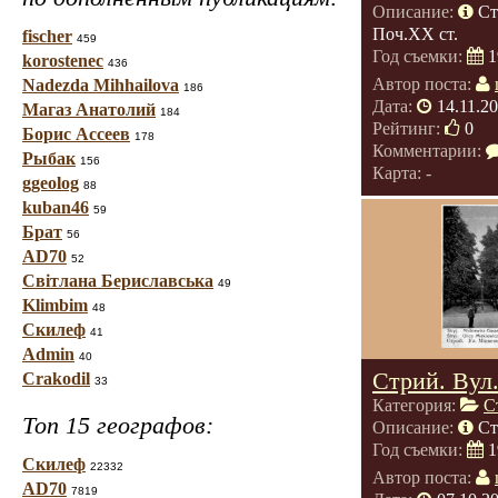
Описание:
Ст
Поч.ХХ ст.
fischer
459
Год съемки:
1
korostenec
436
Автор поста:
Nadezda Mihhailova
186
Дата:
14.11.2
Магаз Анатолий
184
Рейтинг:
0
Борис Ассеев
178
Комментарии:
Рыбак
156
Карта: -
ggeolog
88
kuban46
59
Брат
56
AD70
52
Світлана Бериславська
49
Klimbim
48
Скилеф
41
Admin
40
Стрий. Вул
Crakodil
33
Категория:
С
Топ 15 географов:
Описание:
Ст
Год съемки:
1
Скилеф
22332
Автор поста:
AD70
7819