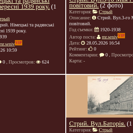
цькі та радянські
повітовий.
(2 фото)
вересні 1939 року.
(1
Категория:
Стрый
Описание:
Стрий. Вул.3-го 
трый
повітовий.
рий. Німецькі та радянські
Год съемки:
1920-1938
сні 1939 року.
VIP
939
Автор поста:
mr.seniv
Дата:
28.05.2026 16:54
VIP
mr.seniv
Рейтинг:
0
026 10:59
Комментарии:
0
, Просмотр
Карта: -
0
, Просмотров:
624
Стрий. Вул.Баторія.
(1
Категория:
Стрый