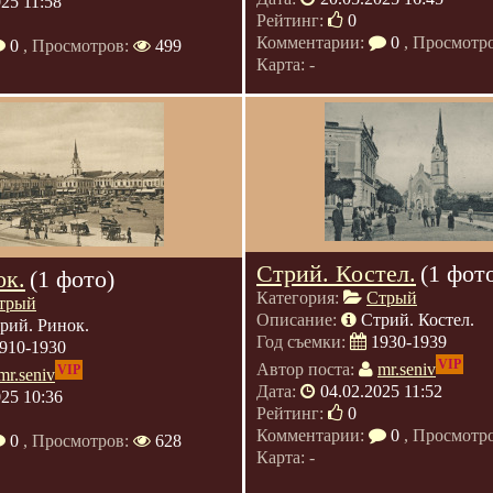
025 11:58
Рейтинг:
0
Комментарии:
0
, Просмотр
0
, Просмотров:
499
Карта: -
Стрий. Костел.
(1 фот
ок.
(1 фото)
Категория:
Стрый
трый
Описание:
Стрий. Костел.
рий. Ринок.
Год съемки:
1930-1939
910-1930
VIP
Автор поста:
mr.seniv
VIP
mr.seniv
Дата:
04.02.2025 11:52
025 10:36
Рейтинг:
0
Комментарии:
0
, Просмотр
0
, Просмотров:
628
Карта: -