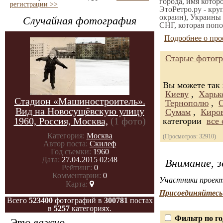
города, имя котор
регистрации >>
ЭтоРетро.ру - кру
окраин), Украины 
Случайная фотография
СНГ, которая попо
Подробнее о про
Старые фотогр
Вы можете так
Киеву
,
Харьк
Стадион «Машиностроитель».
Тернополю
,
Вид на Новосущёвскую улицу
Сумам
,
Киро
1960, Россия, Москва,
(1 фото)
категории
все
Категория:
Москва
(Просмотров: 32910)
Автор поста:
Скилеф
Год съемки:
1960
Дата:
27.04.2015 02:48
Внимание, з
Рейтинг:
0
Комментарии:
0
Участники проект
Карта:
Присоединяйтесь 
Всего
523400
фотографий в
300781
постах
в
5257
категориях.
Фильтр по го
Это важно