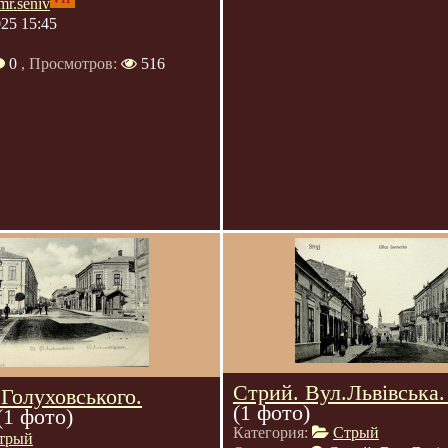
mr.seniv
025 15:45
0
, Просмотров:
516
Стрий. Вул.Львівська.
Голуховського.
(1 фото)
(1 фото)
Категория:
Стрый
трый