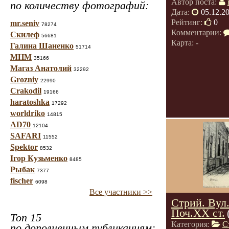
Автор поста:
по количеству фотографий:
Дата:
05.12.2
Рейтинг:
0
mr.seniv
78274
Комментарии:
Скилеф
56681
Карта: -
Галина Шаненко
51714
МНМ
35166
Магаз Анатолий
32292
Grozniy
22990
Crakodil
19166
haratoshka
17292
worldriko
14815
AD70
12104
SAFARI
11552
Spektor
8532
Ігор Кузьменко
8485
Рыбак
7377
fischer
6098
Все участники >>
Стрий. Вул.
Поч.ХХ ст.
Топ 15
Категория:
С
по дополненным публикациям: