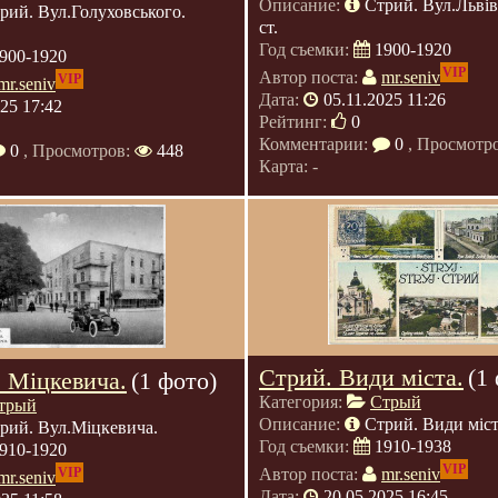
Описание:
Стрий. Вул.Льві
рий. Вул.Голуховського.
ст.
Год съемки:
1900-1920
900-1920
VIP
Автор поста:
mr.seniv
VIP
mr.seniv
Дата:
05.11.2025 11:26
025 17:42
Рейтинг:
0
Комментарии:
0
, Просмотр
0
, Просмотров:
448
Карта: -
Стрий. Види міста.
(1
. Міцкевича.
(1 фото)
Категория:
Стрый
трый
Описание:
Стрий. Види міст
рий. Вул.Міцкевича.
Год съемки:
1910-1938
910-1920
VIP
VIP
Автор поста:
mr.seniv
mr.seniv
Дата:
20.05.2025 16:45