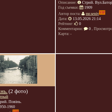
Описание:
Стрий. Вул.Батор
Год съемки:
1909
VIP
Автор поста:
mr.seniv
Дата:
13.05.2026 21:14
Рейтинг:
0
Комментарии:
0
, Просмотр
Карта: -
нь.
(2 фото)
трый
рий. Повінь.
950-1960
VIP