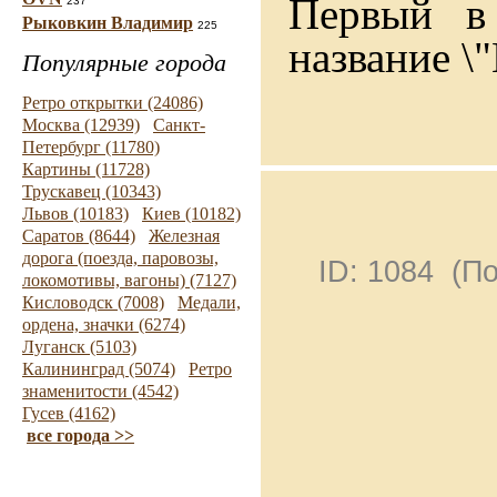
Первый в
237
Рыковкин Владимир
225
название \
Популярные города
Ретро открытки (24086)
Москва (12939)
Санкт-
Петербург (11780)
Картины (11728)
Трускавец (10343)
Львов (10183)
Киев (10182)
Саратов (8644)
Железная
дорога (поезда, паровозы,
ID: 1084 (П
локомотивы, вагоны) (7127)
Кисловодск (7008)
Медали,
ордена, значки (6274)
Луганск (5103)
Калининград (5074)
Ретро
знаменитости (4542)
Гусев (4162)
все города >>