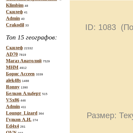
Klimbim
48
Скилеф
41
Admin
40
Crakodil
ID: 1083 (П
33
Топ 15 географов:
Скилеф
22332
AD70
7819
Магаз Анатолий
7529
МНМ
4912
Борис Ассеев
3339
alek48s
1488
Ronny
1390
Белков Альберт
515
VSx86
446
Admin
411
Lounge_Lizard
Размер: Тек
364
Гудков А.И.
274
Ed4x4
261
OVN