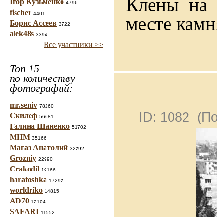
Клены на 
Ігор Кузьменко
4796
fischer
4401
месте камн
Борис Ассеев
3722
alek48s
3394
Все участники >>
Топ 15
по количеству
фотографий:
mr.seniv
78260
ID: 1082 (П
Скилеф
56681
Галина Шаненко
51702
МНМ
35166
Магаз Анатолий
32292
Grozniy
22990
Crakodil
19166
haratoshka
17292
worldriko
14815
AD70
12104
SAFARI
11552