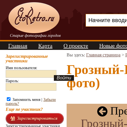
Старые фотографии городов
Главная
Карта
О проекте
Новые фот
Вы здесь:
Главная страница
>
Зарегистрированные
участники
Грозный-
Имя пользователя:
фото)
Пароль:
Запомнить меня |
Забыли
пароль?
Пре
Еще не участник?
Грозный-
Зарегистрированные участники