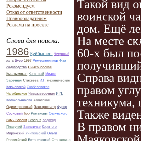
Такой вид о
Рекомендуем
воинской ча
Отказ от ответственности
Правообладателям
дом. Ещё ле
Реклама на проекте
На месте ск
Слова для поиска:
1986
60-х был по
Куйбышев.
Чугунный
получивший
яхта
Буэр
1997
Ремесленников
4-ая
садоводства
Симеоновская
Справа видн
Кыштымская
Констный
Миасс
Заречная
Стахеева
И.Г.
механические
правом угл
Ключевской
Скобелевская
Челябинское
Чаеразвесочная
И.П.
техникума, 
Колокольникова
Азиатская
Одигитриевский
Электротеатр
Фурор
Также виде
Сосновый
бор
Романовы
Селунского
Вкмч.Власия
Губерня
ледоход
В правом ни
Плавучий
Завеличье
Корытого
Мирожский
Учительский
Ольги
Маяковской,
Россикйской
Ботанический
Станкевича