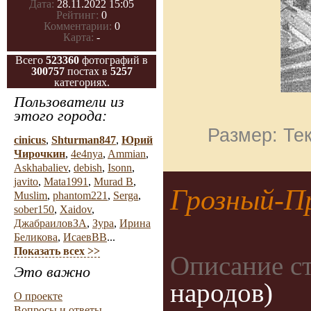
Дата:
28.11.2022 15:05
Рейтинг:
0
Комментарии:
0
Карта:
-
Всего
523360
фотографий в
300757
постах в
5257
категориях.
Пользователи из
этого города:
Размер: Тек
cinicus
,
Shturman847
,
Юрий
Чирочкин
,
4e4nya
,
Ammian
,
Askhabaliev
,
debish
,
Isonn
,
javito
,
Mata1991
,
Murad B
,
Грозный-П
Muslim
,
phantom221
,
Serga
,
sober150
,
Xaidov
,
ДжабраиловЗА
,
Зура
,
Ирина
Беликова
,
ИсаевВВ
...
Показать всех >>
Описание с
Это важно
народов)
О проекте
Вопросы и ответы