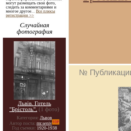
могут размещать свои фото,
следить за комментариями и
многое другое...
Все плюсы
регистрации >>
Случайная
фотография
№ Публикаци
Львів. Готель
"Брістоль".
(1 фото)
Категория:
Львов
VIP
Автор поста:
mr.seniv
Год съемки:
1920-1938