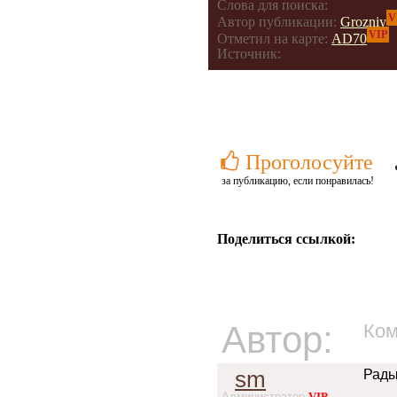
Слова для поиска:
V
Автор публикации:
Grozniy
VIP
Отметил на карте:
AD70
Источник:
Проголосуйте
за публикацию, если понравилась!
Поделиться ссылкой:
Автор:
Ком
sm
Рады
Администратор
VIP