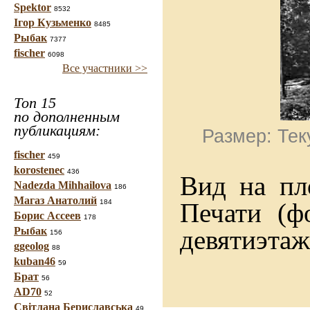
Spektor
8532
Ігор Кузьменко
8485
Рыбак
7377
fischer
6098
Все участники >>
Топ 15
по дополненным
публикациям:
Размер: Тек
fischer
459
korostenec
436
Вид на пл
Nadezda Mihhailova
186
Магаз Анатолий
Печати (ф
184
Борис Ассеев
178
девятиэтаж
Рыбак
156
ggeolog
88
kuban46
59
Брат
56
AD70
52
Світлана Бериславська
49