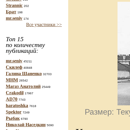
Strannic
202
Брат
198
mr.seniv
174
Все участники >>
Топ 15
по количеству
публикаций:
mr.seniv
45211
Скилеф
40848
Галина Шаненко
32703
МНМ
26542
Магаз Анатолий
25449
Crakodil
17967
AD70
7743
haratoshka
7618
Размер: Тек
Spektor
7249
Рыбак
6790
Николай Наседкин
5090