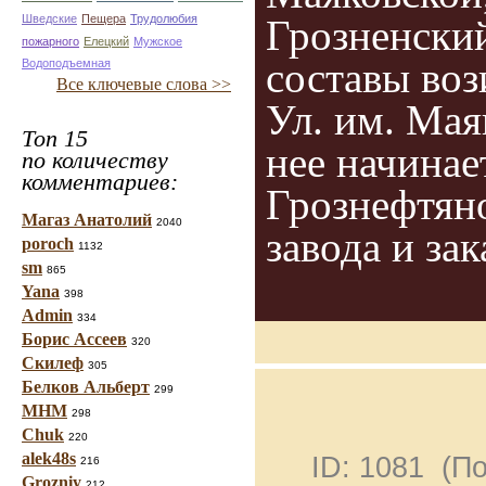
Грозненский
Шведские
Пещера
Трудолюбия
пожарного
Елецкий
Мужское
составы воз
Водоподъемная
Все ключевые слова >>
Ул. им. Мая
Топ 15
нее начинае
по количеству
комментариев:
Грознефтяно
Магаз Анатолий
2040
завода и за
poroch
1132
sm
865
Yana
398
Admin
334
Борис Ассеев
320
Скилеф
305
Белков Альберт
299
МНМ
298
Chuk
220
alek48s
ID: 1081 (П
216
Grozniy
212