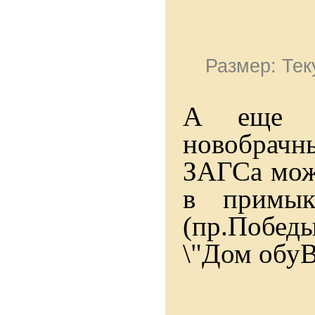
Размер: Тек
А еще в
новобрачн
ЗАГСа можн
в примы
(пр.Победы
\"Дом обуВ