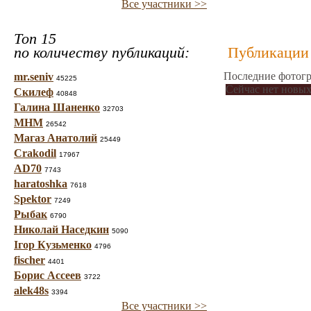
Все участники >>
Топ 15
по количеству публикаций:
Публикации 
Последние фотогр
mr.seniv
45225
Сейчас нет новых
Скилеф
40848
Галина Шаненко
32703
МНМ
26542
Магаз Анатолий
25449
Crakodil
17967
AD70
7743
haratoshka
7618
Spektor
7249
Рыбак
6790
Николай Наседкин
5090
Ігор Кузьменко
4796
fischer
4401
Борис Ассеев
3722
alek48s
3394
Все участники >>