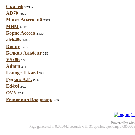
Скилеф
22332
AD70
7819
Магаз Анатолий
7529
МНМ
4912
Борис Ассеев
3339
alek48s
1488
Ronny
1390
Белков Альберт
515
VSx86
446
Admin
411
Lounge_Lizard
364
Гудков А.И.
274
Ed4x4
261
OVN
237
Рыковкин Владимир
225
Powered by
4im
Page generated in 0.655042 seconds with 31 queries, spending 0.08500