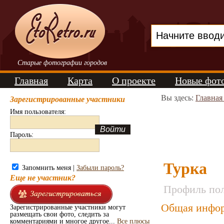
Старые фотографии городов
Главная
Карта
О проекте
Новые фот
Вы здесь:
Главная
Зарегистрированные участники
Имя пользователя:
Пароль:
Турка
Запомнить меня |
Забыли пароль?
Еще не участник?
Профиль пол
Общая инфор
Зарегистрированные участники могут
размещать свои фото, следить за
комментариями и многое другое...
Все плюсы