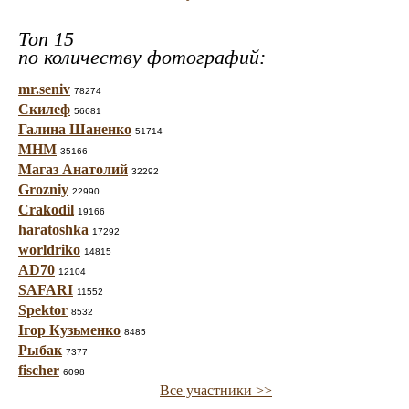
Топ 15
по количеству фотографий:
mr.seniv
78274
Скилеф
56681
Галина Шаненко
51714
МНМ
35166
Магаз Анатолий
32292
Grozniy
22990
Crakodil
19166
haratoshka
17292
worldriko
14815
AD70
12104
SAFARI
11552
Spektor
8532
Ігор Кузьменко
8485
Рыбак
7377
fischer
6098
Все участники >>