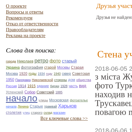
Друзья учас
О проекте
Вопросы и ответы
Друзья не найден
Рекомендуем
Отказ от ответственности
Правообладателям
Реклама на проекте
Слова для поиска:
Стена у
ретро
фото
старый
Николаев
города
фотография
2018-06-05 
Украина
Старая
старой
Москвы
Москва
1920
годы
сквер
з міста Ж
1934
году
1940
Советская
1950
дом
Панорама
Николаевской
стороны
общества
фото Турк
вид
1914
1915
здание
Россия
биржи
1928
часть
находив н
Собор
Успенский
Советский
1885
начало
Трускавец
улицы
Московская
фотоателье
Харьков
Старые
начала
Ленина
трамвай
повагою m
столетия
улиц
старого
склад
магазин
Все ключевые слова >>
2018-06-06 