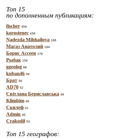
Топ 15
по дополненным публикациям:
fischer
459
korostenec
436
Nadezda Mihhailova
186
Магаз Анатолий
184
Борис Ассеев
178
Рыбак
156
ggeolog
88
kuban46
59
Брат
56
AD70
52
Світлана Бериславська
49
Klimbim
48
Скилеф
41
Admin
40
Crakodil
33
Топ 15 географов: