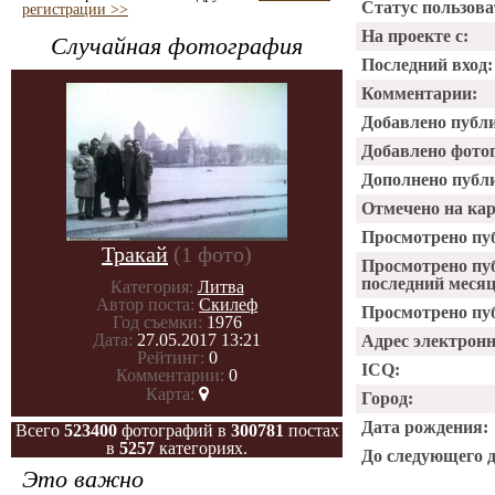
Статус пользова
регистрации >>
На проекте с:
Случайная фотография
Последний вход:
Комментарии:
Добавлено публ
Добавлено фото
Дополнено публ
Отмечено на ка
Просмотрено пу
Тракай
(1 фото)
Просмотрено пу
последний месяц
Категория:
Литва
Автор поста:
Скилеф
Просмотрено пуб
Год съемки:
1976
Дата:
27.05.2017 13:21
Адрес электрон
Рейтинг:
0
ICQ:
Комментарии:
0
Карта:
Город:
Дата рождения:
Всего
523400
фотографий в
300781
постах
в
5257
категориях.
До следующего 
Это важно