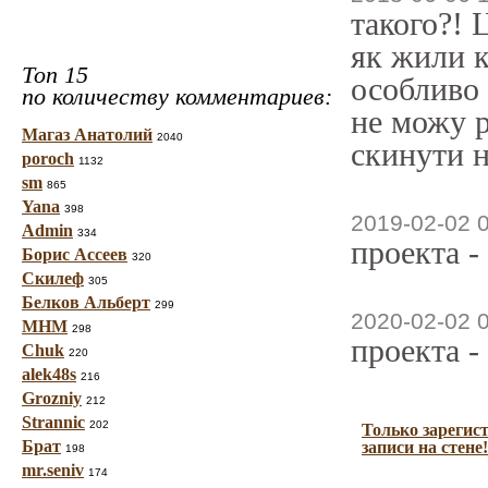
такого?! 
як жили к
Топ 15
особливо 
по количеству комментариев:
не можу р
Магаз Анатолий
2040
скинути н
poroch
1132
sm
865
Yana
398
2019-02-02 
Admin
334
проекта -
Борис Ассеев
320
Скилеф
305
Белков Альберт
299
2020-02-02 
МНМ
298
проекта -
Chuk
220
alek48s
216
Grozniy
212
Strannic
202
Только зарегис
Брат
записи на стене!
198
mr.seniv
174