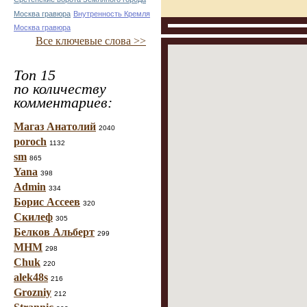
Москва гравюра
Внутренность Кремля
Москва гравюра
Все ключевые слова >>
Топ 15
по количеству
комментариев:
Магаз Анатолий
2040
poroch
1132
sm
865
Yana
398
Admin
334
Борис Ассеев
320
Скилеф
305
Белков Альберт
299
МНМ
298
Chuk
220
alek48s
216
Grozniy
212