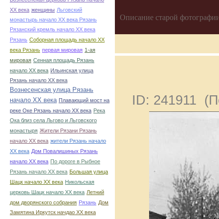
ХХ века
женщины
Льговский
Описание старой фотографии
монастырь начало ХХ века Рязань
Рязанский кремль начало ХХ века
Рязань
Соборная площадь начало ХХ
века Рязань
первая мировая
1-ая
мировая
Сенная площадь Рязань
начало ХХ века
Ильинская улица
Рязань начало ХХ века
Вознесенская улица Рязань
ID: 241911 (
начало ХХ века
Плавающий мост на
реке Оке Рязань начало ХХ века
Река
Ока близ села Льгово и Льговского
монастыря
Жители Рязани Рязань
начало ХХ века
жители Рязань начало
ХХ века
Дом Повалишиных Рязань
начало ХХ века
По дороге в Рыбное
Рязань начало ХХ века
Большая улица
Шацк начало ХХ века
Никольская
церковь Шацк начало ХХ века
Летний
дом дворянского собрания
Рязань
Дом
Замятина Иркутск начдао ХХ века