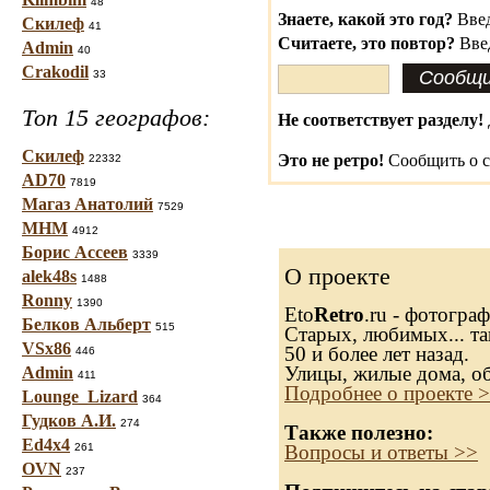
48
Знаете, какой это год?
Введ
Скилеф
41
Считаете, это повтор?
Вве
Admin
40
Crakodil
33
Топ 15 географов:
Не соответствует разделу!
Скилеф
Это не ретро!
Сообщить о с
22332
AD70
7819
Магаз Анатолий
7529
МНМ
4912
Борис Ассеев
3339
О проекте
alek48s
1488
Ronny
1390
Eto
Retro
.ru - фотогра
Белков Альберт
515
Старых, любимых... та
VSx86
50 и более лет назад.
446
Улицы, жилые дома, о
Admin
411
Подробнее о проекте 
Lounge_Lizard
364
Гудков А.И.
274
Также полезно:
Ed4x4
261
Вопросы и ответы >>
OVN
237