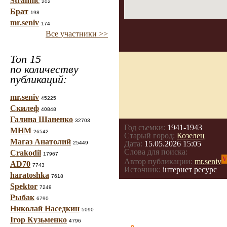
Strannic
202
Брат
198
mr.seniv
174
Все участники >>
Топ 15
по количеству
публикаций:
mr.seniv
45225
Скилеф
40848
Галина Шаненко
32703
Год съемки:
1941-1943
МНМ
26542
Старый город:
Козелец
Магаз Анатолий
Дата:
15.05.2026 15:05
25449
Слова для поиска:
Crakodil
17967
V
Автор публикации:
mr.seniv
AD70
7743
Источник:
інтернет ресурс
haratoshka
7618
Spektor
7249
Рыбак
6790
Николай Наседкин
5090
Ігор Кузьменко
4796