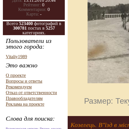
Дата:
13.11.2016 20:44
Рейтинг:
0
Комментарии:
0
Карта:
-
Всего
523400
фотографий в
300781
постах в
5257
категориях.
Пользователи из
этого города:
Vitaliy1989
Это важно
О проекте
Вопросы и ответы
Рекомендуем
Отказ от ответственности
Правообладателям
Размер: Тек
Реклама на проекте
Слова для поиска:
Козелець. В"їзд в мі
Вознесенская церковь Рязань начало