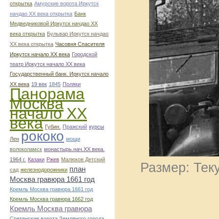
открытка
Амурские ворота Иркутск
начдао ХХ века открытка
Банк
Медведниковой Иркутск начдао ХХ
века открытка
Бульвар Иркутск начдао
ХХ века открытка
Часовня Спасителя
Иркутск начало ХХ века
Городской
театр Иркутск начало ХХ века
Государственный банк. Иркутск начало
ХХ века
19 век
1845
Поляки
Панорама
Москва
начало ХХ
века
Губин.
Пражский
курсы
рококо
Лен
мощи
волоколамск
монастырь.нач.ХХ века.
1964 г.
Казаки
Ржев
Малюков Детский
Размер: Тек
план
сад
железнодорожники
Москва гравюра 1661 год
Кремль Москва гравюра 1661 год
Кремль Москва гравюра 1662 год
Кремль Москва гравюра
Сретенские ворота Земляного города