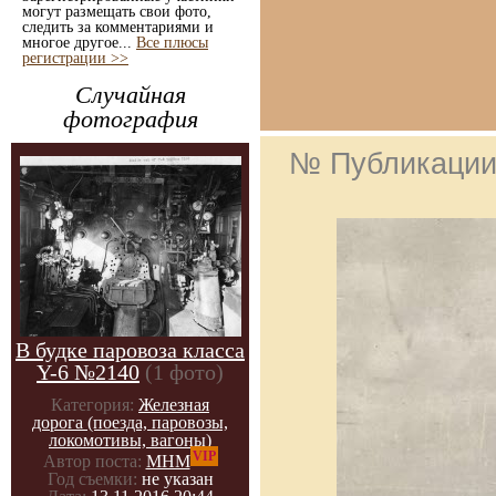
могут размещать свои фото,
следить за комментариями и
многое другое...
Все плюсы
регистрации >>
Случайная
фотография
№ Публикаци
В будке паровоза класса
Y-6 №2140
(1 фото)
Категория:
Железная
дорога (поезда, паровозы,
локомотивы, вагоны)
VIP
Автор поста:
МНМ
Год съемки:
не указан