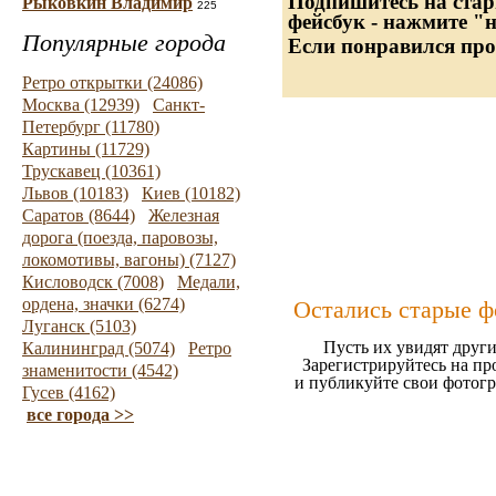
Подпишитесь на стар
Рыковкин Владимир
225
фейсбук - нажмите "
Популярные города
Если понравился про
Ретро открытки (24086)
Москва (12939)
Санкт-
Петербург (11780)
Картины (11729)
Трускавец (10361)
Львов (10183)
Киев (10182)
Саратов (8644)
Железная
дорога (поезда, паровозы,
локомотивы, вагоны) (7127)
Кисловодск (7008)
Медали,
ордена, значки (6274)
Остались старые ф
Луганск (5103)
Пусть их увидят други
Калининград (5074)
Ретро
Зарегистрируйтесь на пр
знаменитости (4542)
и публикуйте свои фотог
Гусев (4162)
все города >>