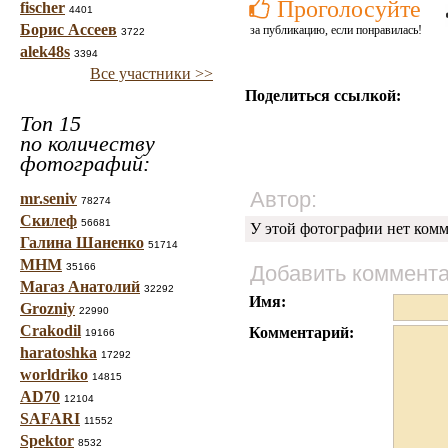
Проголосуйте
fischer
4401
Борис Ассеев
за публикацию, если понравилась!
3722
alek48s
3394
Все участники >>
Поделиться ссылкой:
Топ 15
по количеству
фотографий:
Автор:
mr.seniv
78274
Скилеф
56681
У этой фотографии нет комм
Галина Шаненко
51714
МНМ
35166
Добавить коммент
Магаз Анатолий
32292
Имя:
Grozniy
22990
Crakodil
Комментарий:
19166
haratoshka
17292
worldriko
14815
AD70
12104
SAFARI
11552
Spektor
8532