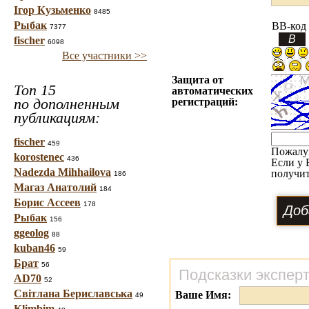
Ігор Кузьменко
8485
Рыбак
BB-код
7377
fischer
6098
Все участники >>
Защита от
Топ 15
автоматических
по дополненным
регистраций:
публикациям:
fischer
459
Пожалу
korostenec
436
Если у 
Nadezda Mihhailova
получит
186
Магаз Анатолий
184
Борис Ассеев
178
Рыбак
156
ggeolog
88
kuban46
59
Брат
56
Подсказки экспер
AD70
52
Світлана Бериславська
Ваше Имя:
49
Klimbim