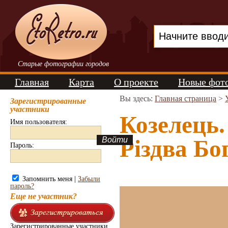
Старые фотографии городов
Главная
Карта
О проекте
Новые фот
Вы здесь:
Главная страница
>
Зарегистрированные
участники
Козелець.
Имя пользователя:
Різдва Бо
Пароль:
Запомнить меня |
Забыли
пароль?
Еще не участник?
Зарегистрированные участники