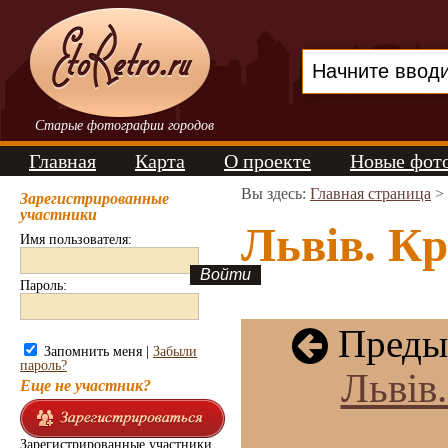
Старые фотографии городов
Главная
Карта
О проекте
Новые фот
Вы здесь:
Главная страница
>
Зарегистрированные
участники
Львів. Кр
Имя пользователя:
Пароль:
Преды
Запомнить меня |
Забыли
пароль?
Львів
Еще не участник?
Зарегистрированные участники