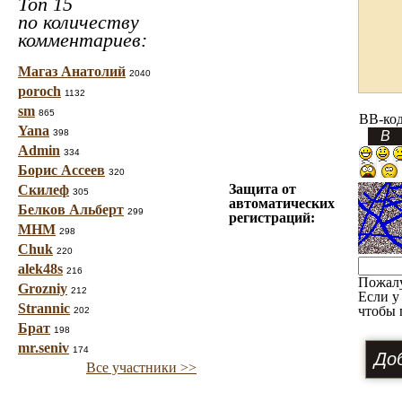
Топ 15
по количеству
комментариев:
Магаз Анатолий
2040
poroch
1132
sm
865
BB-ко
Yana
398
Admin
334
Борис Ассеев
320
Защита от
Скилеф
305
автоматических
Белков Альберт
299
регистраций:
МНМ
298
Chuk
220
alek48s
216
Пожал
Grozniy
212
Если у
Strannic
чтобы 
202
Брат
198
mr.seniv
174
Все участники >>