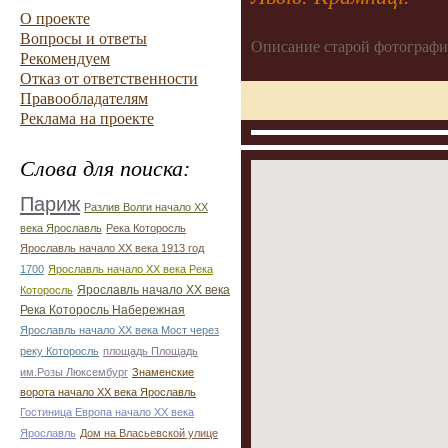
О проекте
Вопросы и ответы
Описание старой фотографи
Рекомендуем
Отказ от ответственности
Правообладателям
Реклама на проекте
Слова для поиска:
Париж
Разлив Волги начало ХХ
века Ярославль
Река Которосль
Ярославль начало ХХ века 1913 год
1700
Ярославль начало ХХ века Река
Ярославль начало ХХ века
Которосль
Река Которосль Набережная
Ярославль начало ХХ века Мост через
реку Которосль
площадь Площадь
им.Розы Люксембург
Знаменские
ворота начало ХХ века Ярославль
Гостиница Европа начало ХХ века
Ярославль
Дом на Власьевской улице