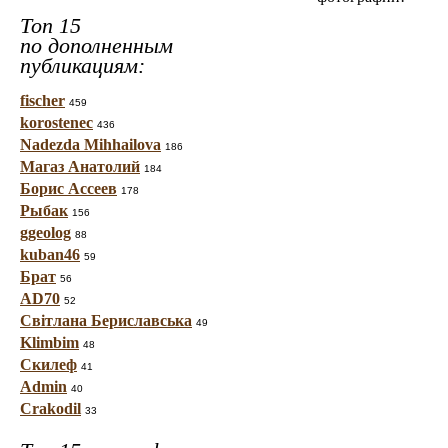
Топ 15
по дополненным
публикациям:
fischer
459
korostenec
436
Nadezda Mihhailova
186
Магаз Анатолий
184
Борис Ассеев
178
Рыбак
156
ggeolog
88
kuban46
59
Брат
56
AD70
52
Світлана Бериславська
49
Klimbim
48
Скилеф
41
Admin
40
Crakodil
33