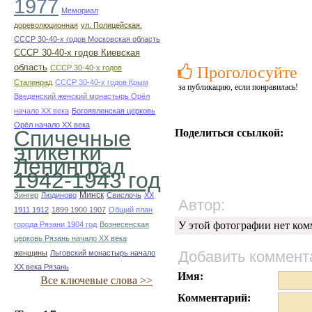
1977
Мемориал
дореволюционная
ул. Полицейская.
СССР 30-40-х годов Московская область
СССР 30-40-х годов Киевская
область
СССР 30-40-х годов
Проголосуйте
Сталинрад
СССР 30-40-х годов Крым
за публикацию, если понравилась!
Введенский женский монастырь Орёл
начало ХХ века
Богоявленская церковь
Орёл начало ХХ века
Спичечные
Поделиться ссылкой:
этикетки
Ленинград
1942-1943 год
Минск
Зингер
Людиново
Свислочь
XX
Автор:
1911 1912
1899 1900 1907
Общий план
У этой фотографии нет ком
города Рязани 1904 год
Вознесенская
церковь Рязань начало ХХ века
Добавить коммент
женщины
Льговский монастырь начало
ХХ века Рязань
Имя:
Все ключевые слова >>
Комментарий: