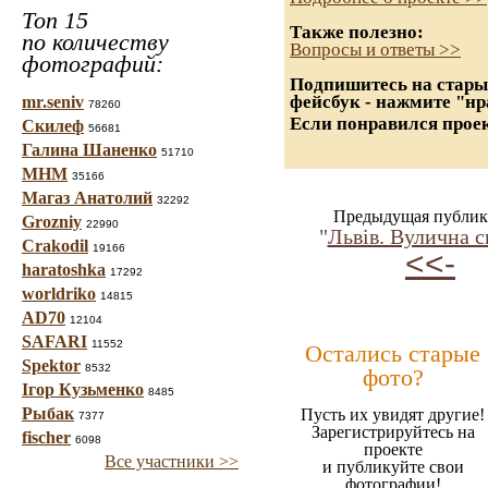
Топ 15
Также полезно:
по количеству
Вопросы и ответы >>
фотографий:
Подпишитесь на старые
фейсбук - нажмите "нр
mr.seniv
78260
Если понравился проек
Скилеф
56681
Галина Шаненко
51710
МНМ
35166
Магаз Анатолий
32292
Предыдущая публик
Grozniy
22990
"
Львів. Вулична с
Crakodil
19166
<<-
haratoshka
17292
worldriko
14815
AD70
12104
SAFARI
11552
Остались старые
Spektor
8532
фото?
Ігор Кузьменко
8485
Рыбак
Пусть их увидят другие!
7377
Зарегистрируйтесь на
fischer
6098
проекте
Все участники >>
и публикуйте свои
фотографии!