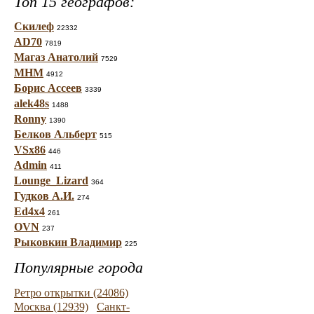
Топ 15 географов:
Скилеф
22332
AD70
7819
Магаз Анатолий
7529
МНМ
4912
Борис Ассеев
3339
alek48s
1488
Ronny
1390
Белков Альберт
515
VSx86
446
Admin
411
Lounge_Lizard
364
Гудков А.И.
274
Ed4x4
261
OVN
237
Рыковкин Владимир
225
Популярные города
Ретро открытки (24086)
Москва (12939)
Санкт-