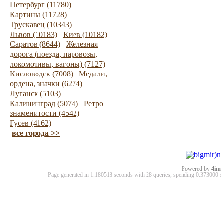
Петербург (11780)
Картины (11728)
Трускавец (10343)
Львов (10183)
Киев (10182)
Саратов (8644)
Железная
дорога (поезда, паровозы,
локомотивы, вагоны) (7127)
Кисловодск (7008)
Медали,
ордена, значки (6274)
Луганск (5103)
Калининград (5074)
Ретро
знаменитости (4542)
Гусев (4162)
все города >>
Powered by
4im
Page generated in 1.180518 seconds with 28 queries, spending 0.37300