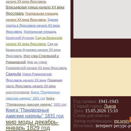
начало ХХ века Ярославль
Власьевская улица начало ХХ века
Ярославль
Театральная площадь
начало ХХ века Ярославль
Здание
театра в Ярославле начало ХХ века
Ярославль
Театральная площадь
Казанский бульвар
Сад на Казанском
начало ХХ века Ярославль
Сад на
Казанском бульваре начало ХХ века
Ярославль
Угол улиц Стрелецкой и
Романовской
Дом на улице
Романовской начало ХХ века Ярославль
Свадьба
Улица Романовская
Ярославль начало ХХ века
Пожарная
часть Ярославль начало ХХ века
конструктивизм
Книга "Придворные
дамские наряды" 1801 год
Книга
Год съемки:
1941-1943
"Придворные дамские наряды"
1831 год
Старый город:
Львов
Книга "Придворные
Дата:
15.05.2026 15:10
Слова для поиска:
дамские наряды" 1831 год
Автор публикации:
mr.seniv
мир моды декабрь-
Источник:
інтернет ресурс-р
январь 1829 год