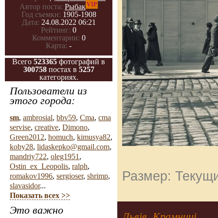
VIP
Автор поста:
Рыбак
Год съемки:
1905-1908
Дата:
24.08.2022 06:21
Рейтинг:
0
Комментарии:
0
Карта:
-
Всего
523365
фотографий в
300758
постах в
5257
категориях.
Пользователи из
этого города:
sm
,
ambrosial
,
bbv59
,
Cma
,
cma
servise
,
creative
,
Dimono
,
Green2012
,
homuch
,
kimusya82
,
koby28
,
lidaskepko@gmail.com
,
mandriy722
,
oleg1951
,
Ostin_ex_Leopolis
,
ralph
,
Размер: Текущи
romakov1996
,
sergioser
,
shrimp
,
slavasidor
...
Показать всех >>
Это важно
Львів. Крамниці.