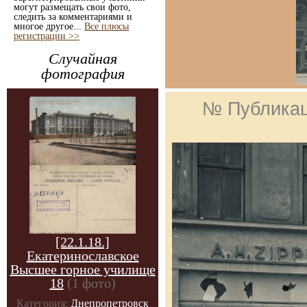
могут размещать свои фото,
следить за комментариями и
многое другое...
Все плюсы
регистрации >>
Случайная
фотография
№ Публика
[22.1.18.]
Екатеринославское
Высшее горное училище
18
(1 фото)
Категория:
Днепропетровск