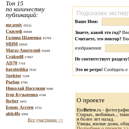
Топ 15
по количеству
Подсказки экспер
публикаций:
Ваше Имя:
mr.seniv
45211
Скилеф
Знаете, какой это год?
Вве
40848
Галина Шаненко
Считаете, это повтор?
Вв
32703
МНМ
26542
изображения:
Магаз Анатолий
25449
Crakodil
17967
Не соответствует разделу!
AD70
7743
haratoshka
Это не ретро!
Сообщить о 
7618
Spektor
7249
Рыбак
6790
Николай Наседкин
5090
Ігор Кузьменко
4796
О проекте
fischer
4401
Борис Ассеев
3722
Eto
Retro
.ru - фотограф
alek48s
Старых, любимых... таки
3394
и более лет назад.
Все участники >>
Улицы, жилые дома, общ
Подробнее о проекте >>