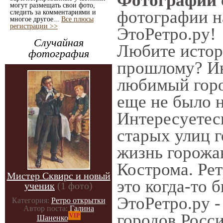
Фотографии с
могут размещать свои фото,
фотографии на
следить за комментариями и
многое другое...
Все плюсы
регистрации >>
ЭтоРетро.ру!
Случайная
Любите истор
фотография
прошлому? Ин
любимый горо
еще не было н
Интересуете
старых улиц г
жизнь горожан
Кострома. Рет
Мистер Сквирс и новый
это когда-то 
ученик
(1 фото)
ЭтоРетро.ру 
Категория:
Ретро открытки
Автор поста:
Галина
городов Росс
VIP
Шаненко