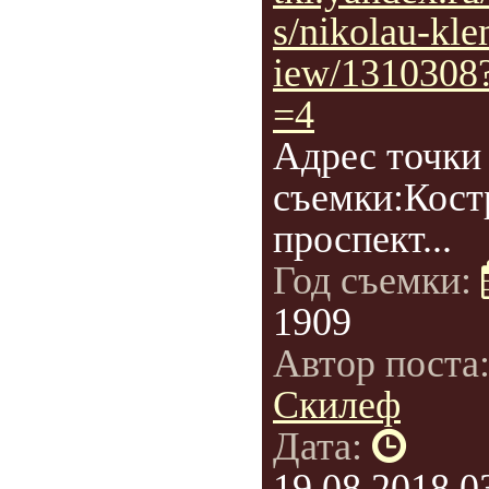
s/nikolau-kle
iew/1310308
=4
Адрес точки
съемки:Кост
проспект...
Год съемки:
1909
Автор поста
Скилеф
Дата:
19.08.2018 0