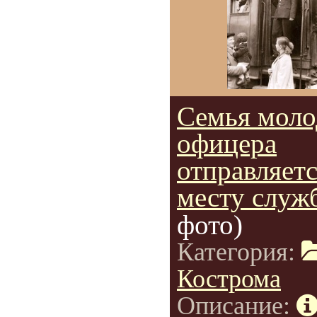
Семья моло
офицера
отправляетс
месту служ
фото)
Категория:
Кострома
Описание: