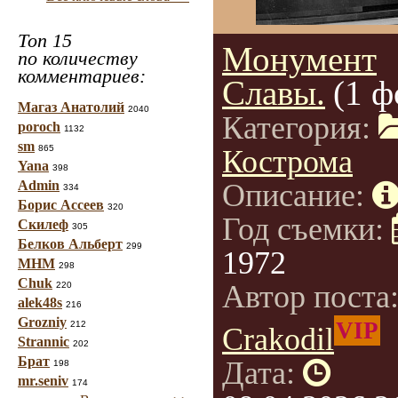
Топ 15
Монумент
по количеству
комментариев:
Славы.
(1 ф
Магаз Анатолий
2040
Категория:
poroch
1132
sm
865
Кострома
Yana
398
Admin
Описание:
334
Борис Ассеев
320
Год съемки:
Скилеф
305
Белков Альберт
299
1972
МНМ
298
Chuk
Автор поста
220
alek48s
216
Grozniy
VIP
212
Crakodil
Strannic
202
Брат
Дата:
198
mr.seniv
174