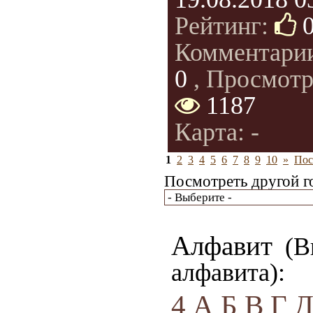
Рейтинг:
Комментари
0
, Просмотр
1187
Карта: -
1
2
3
4
5
6
7
8
9
10
»
Пос
Посмотреть другой г
Алфавит
(Вы
алфавита):
4
А
Б
В
Г