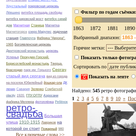
Хрустальный
покровская церковь
Фильтр по годам съёмки
Лёвшино
витебск площадь свободы
витебск кировский мост
витебск синий
дом
Магнитная
Станица
Магнитка
1863
1872
1881
1890
Магнитогорск
озеро Марупес
лодочная
Выбранный диапазон:
станция
Главпочта
Фабрика "Аврора".
1965
Богоявленская церковь
Горячие метки:
Дмитровский монастырь
церковь
Показать только фотогра
Успенья
Прокудин-Горский.
Борисоглебский монастырь
Тверца.
Сортировать по
Сергач
Краснодар
парк им. Горького
старый вид сергача
Показать на ленте
вид из города
на поселок Юбилейный
йошкар-ола
ДК
ленин
Савария
Зеленко
Сомбатхей
Найдено:
545
ретро фотограф
olacity
1920.
ГПУ.ОГПУ
Аэросани
1
2
3
4
5
6
7
8
9
10
»
Пос
фабрика Меллера
фотоплёнка
Ребёнок
ретро-
свадьба
Большая
улица
1910-1915
на
Лавриков
которой он стоит
Пожарный
980
Все ключевые слова >>