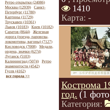
Ретро открытки (24086)
1410
Москва (12939)
Санкт-
Петербург (11780)
Карта: -
Картины (11729)
Трускавец (10361)
Львов (10183)
Киев (10182)
Саратов (8644)
Железная
дорога (поезда, паровозы,
локомотивы, вагоны) (7127)
Кисловодск (7008)
Медали,
ордена, значки (6274)
Луганск (5103)
Калининград (5074)
Ретро
знаменитости (4542)
Гусев (4162)
все города >>
Кострома 1
год.
(1 фото
Категория: