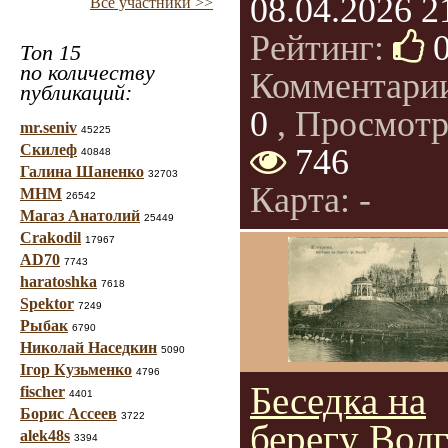
08.04.2026 2
Все участники >>
Рейтинг:
Топ 15
по количеству
Комментари
публикаций:
0
, Просмотр
mr.seniv
45225
Скилеф
746
40848
Галина Шаненко
32703
Карта: -
МНМ
26542
Магаз Анатолий
25449
Crakodil
17967
AD70
7743
haratoshka
7618
Spektor
7249
Рыбак
6790
Николай Наседкин
5090
Ігор Кузьменко
4796
Беседка на
fischer
4401
Борис Ассеев
3722
берегу Волг
alek48s
3394