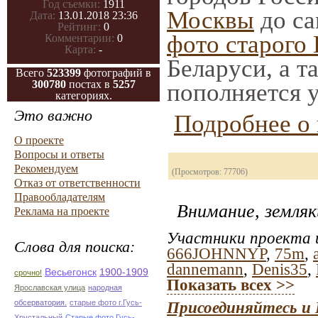
Год съемки:
1911
Москвы
до са
Дата:
13.01.2018 23:36
Рейтинг:
0
фото старого
Комментарии:
0
Карта:
-
Беларуси, а т
Всего
523399
фотографий в
300780
постах в
5257
пополняется 
категориях.
Это важно
Подробнее о 
О проекте
Вопросы и ответы
Рекомендуем
(Просмотров: 77706)
Отказ от ответственности
Правообладателям
Внимание, земляк
Реклама на проекте
Участники проекта и
Слова для поиска:
666JOHNNYP
,
75m
,
dannemann
,
Denis35
,
Весьегонск
1900-1909
срочно!
Показать всех >>
Ярославская улица
народная
обсерватория.
старые фото г.Гусь-
Присоединяйтесь и 
Хрустальный
Старые фото Гусь-