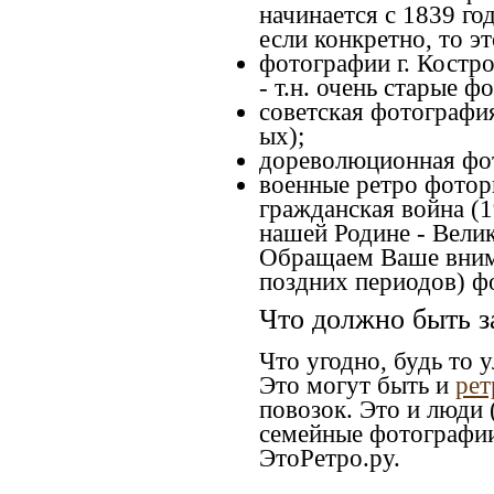
начинается с 1839 го
если конкретно, то эт
фотографии г. Костро
- т.н. очень старые 
советская фотография
ых);
дореволюционная фото
военные ретро фоторг
гражданская война (1
нашей Родине - Велик
Обращаем Ваше внима
поздних периодов) ф
Что должно быть з
Что угодно, будь то 
Это могут быть и
рет
повозок. Это и люди 
семейные фотографии)
ЭтоРетро.ру.