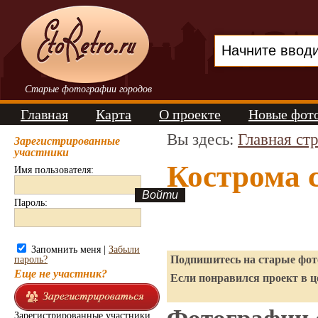
Старые фотографии городов
Главная
Карта
О проекте
Новые фот
Вы здесь:
Главная ст
Зарегистрированные
участники
Кострома 
Имя пользователя:
Пароль:
Запомнить меня |
Забыли
Подпишитесь на старые фото
пароль?
Еще не участник?
Если понравился проект в ц
Зарегистрированные участники