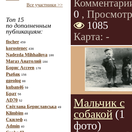
Комментари
Все участники >>
0
, Просмотр
Топ 15
1085
по дополненным
публикациям:
Карта: -
fischer
459
korostenec
436
Nadezda Mihhailova
186
Магаз Анатолий
184
Борис Ассеев
178
Рыбак
156
ggeolog
88
kuban46
59
Брат
56
Мальчик с
AD70
52
Світлана Бериславська
49
собакой
(1
Klimbim
48
Скилеф
41
фото)
Admin
40