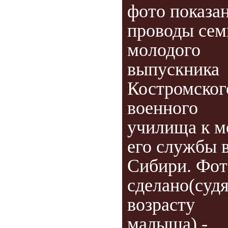
фото показа
проводы сем
молодого
выпускника
Костромског
военного
училища к м
его службы 
Сибири. Фот
сделано(судя
возрасту
малыша) -...