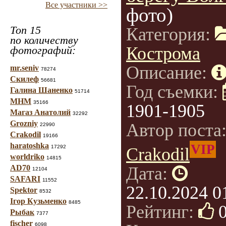
Все участники >>
фото)
Топ 15
Категория:
по количеству
Кострома
фотографий:
Описание:
mr.seniv
78274
Скилеф
56681
Год съемки:
Галина Шаненко
51714
МНМ
35166
1901-1905
Магаз Анатолий
32292
Grozniy
Автор поста
22990
Crakodil
19166
haratoshka
VIP
17292
Crakodil
worldriko
14815
AD70
Дата:
12104
SAFARI
11552
22.10.2024 0
Spektor
8532
Ігор Кузьменко
8485
Рейтинг:
Рыбак
7377
fischer
6098