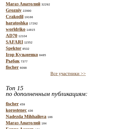
Магаз Анатолий
32292
Grozniy
22990
Crakodil
19166
haratoshka
17292
worldriko
14815
AD70
12104
SAFARI
11552
Spektor
8532
Ігор Кузьменко
8485
Рыбак
7377
fischer
6098
Все участники >>
Топ 15
по дополненным публикациям:
fischer
459
korostenec
436
Nadezda Mihhailova
186
Магаз Анатолий
184