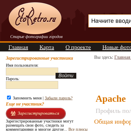
Старые фотографии городов
Главная
Карта
О проекте
Новые фот
Вы здесь:
Главная
Зарегистрированные участники
Имя пользователя:
Пароль:
Apache
Запомнить меня |
Забыли пароль?
Еще не участник?
Профиль пол
Общая инфор
Зарегистрированные участники могут
размещать свои фото, следить за
комментариями и многое другое...
Все плюсы