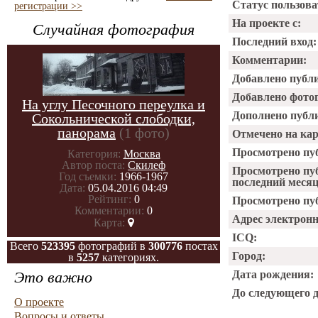
Статус пользова
регистрации >>
На проекте с:
Случайная фотография
Последний вход:
Комментарии:
Добавлено публ
Добавлено фото
На углу Песочного переулка и
Дополнено публ
Сокольнической слободки,
панорама
(1 фото)
Отмечено на ка
Просмотрено пу
Категория:
Москва
Автор поста:
Скилеф
Просмотрено пу
Год съемки:
1966-1967
последний месяц
Дата:
05.04.2016 04:49
Рейтинг:
0
Просмотрено пуб
Комментарии:
0
Адрес электрон
Карта:
ICQ:
Всего
523395
фотографий в
300776
постах
Город:
в
5257
категориях.
Это важно
Дата рождения:
До следующего 
О проекте
Вопросы и ответы