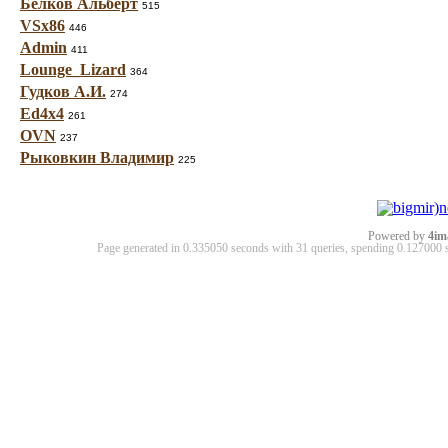
Белков Альберт
515
VSx86
446
Admin
411
Lounge_Lizard
364
Гудков А.И.
274
Ed4x4
261
OVN
237
Рыковкин Владимир
225
Powered by
4im
Page generated in 0.335050 seconds with 31 queries, spending 0.12700