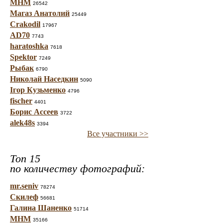
МНМ
26542
Магаз Анатолий
25449
Crakodil
17967
AD70
7743
haratoshka
7618
Spektor
7249
Рыбак
6790
Николай Наседкин
5090
Ігор Кузьменко
4796
fischer
4401
Борис Ассеев
3722
alek48s
3394
Все участники >>
Топ 15
по количеству фотографий:
mr.seniv
78274
Скилеф
56681
Галина Шаненко
51714
МНМ
35166