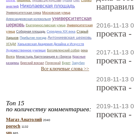
Волга.
Кишинев.
Курзал Бугуруслан
пушка
снег
стерео
направили
Николаевская площадь
анаглиф
Университетская горка
Московская улица
университетская
Александровская колокольня
церковь
2016-11-13 0
Екатеринославская улица
Университетская
проекта -
улица
Соборная площадь
Середина XIX века
Старый
Антониевская церковь
Харьков
Прибытие поезда
ХГАДИ
Харьковская Академия Дизайна и Искусств
Художественное училище
Богоявленский собор
река
2017-11-13 0
Волга
Монастырь Картезианцев в г.Береза
Красные
проекта -
казармы
Бреский вокзал
Первомай
Букет
Зарубин
Все ключевые слова >>
2018-11-13 0
проекта -
Топ 15
2019-11-13 0
по количеству комментариев:
проекта -
Магаз Анатолий
2040
poroch
1132
sm
865