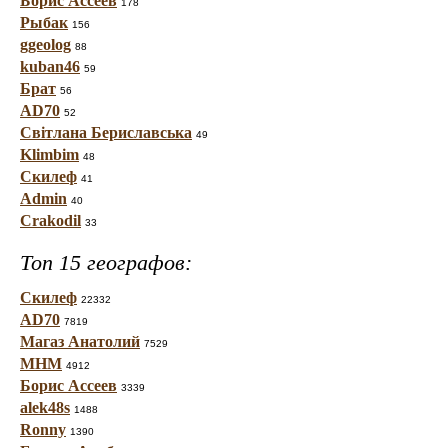
Борис Ассеев
178
Рыбак
156
ggeolog
88
kuban46
59
Брат
56
AD70
52
Світлана Бериславська
49
Klimbim
48
Скилеф
41
Admin
40
Crakodil
33
Топ 15 географов:
Скилеф
22332
AD70
7819
Магаз Анатолий
7529
МНМ
4912
Борис Ассеев
3339
alek48s
1488
Ronny
1390