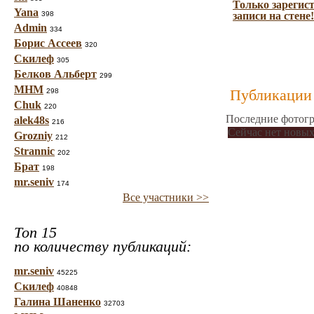
Только зарегис
Yana
398
записи на стене!
Admin
334
Борис Ассеев
320
Скилеф
305
Белков Альберт
299
МНМ
Публикации 
298
Chuk
220
Последние фотогр
alek48s
216
Сейчас нет новых
Grozniy
212
Strannic
202
Брат
198
mr.seniv
174
Все участники >>
Топ 15
по количеству публикаций:
mr.seniv
45225
Скилеф
40848
Галина Шаненко
32703