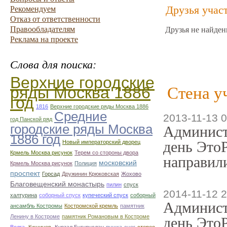
Друзья учас
Рекомендуем
Отказ от ответственности
Правообладателям
Друзья не найден
Реклама на проекте
Слова для поиска:
Верхние городские
ряды Москва 1886
Стена у
год
1816
Верхние городские ряды Москва 1886
Средние
2013-11-13 0
год Панской ряд
городские ряды Москва
Админист
1886 год
день ЭтоР
Новый императорский дворец
Крмель Москва рисунок
Терем со стороны двора
направили
московский
Крмель Москва рисунок
Полиция
проспект
Горсад
Дружинин Крюковская
Жохово
Благовещенский монастырь
пилин
спуск
2014-11-12 2
халтурина
соборный спуск
купеческий спуск
соборный
Админист
ансамбль Костромы
Костромской кремль
памятник
Ленину в Костроме
памятник Романовым в Костроме
день ЭтоР