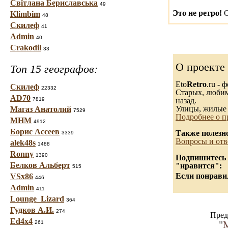
Світлана Бериславська
49
Это не ретро!
С
Klimbim
48
Скилеф
41
Admin
40
Crakodil
33
О проекте
Топ 15 географов:
Eto
Retro
.ru -
Скилеф
22332
Старых, любимы
AD70
7819
назад.
Улицы, жилые 
Магаз Анатолий
7529
Подробнее о п
МНМ
4912
Борис Ассеев
Также полезн
3339
Вопросы и отв
alek48s
1488
Ronny
1390
Подпишитесь н
Белков Альберт
"нравится":
515
Если понравил
VSx86
446
Admin
411
Lounge_Lizard
364
Гудков А.И.
274
Пред
Ed4x4
"
М
261