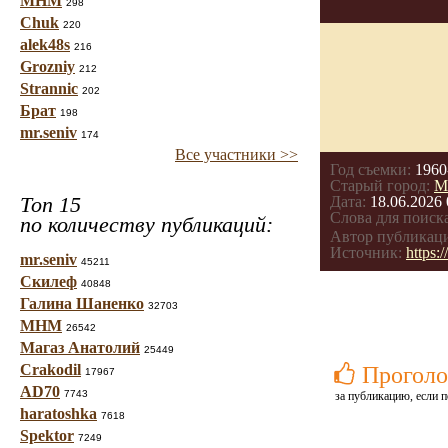
МНМ
298
Chuk
220
alek48s
216
Grozniy
212
Strannic
202
Брат
198
mr.seniv
174
Все участники >>
Год съемки:
1960
Старый город:
М
Топ 15
Дата:
18.06.2026 
Слова для поиска
по количеству публикаций:
Автор публикац
Источник:
https
mr.seniv
45211
Скилеф
40848
Галина Шаненко
32703
МНМ
26542
Магаз Анатолий
25449
Crakodil
Проголо
17967
AD70
7743
за публикацию, если п
haratoshka
7618
Spektor
7249