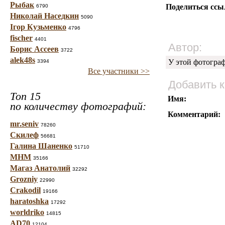
Рыбак
Поделиться ссы
6790
Николай Наседкин
5090
Ігор Кузьменко
4796
fischer
4401
Автор:
Борис Ассеев
3722
alek48s
У этой фотогра
3394
Все участники >>
Добавить 
Топ 15
Имя:
по количеству фотографий:
Комментарий:
mr.seniv
78260
Скилеф
56681
Галина Шаненко
51710
МНМ
35166
Магаз Анатолий
32292
Grozniy
22990
Crakodil
19166
haratoshka
17292
worldriko
14815
AD70
12104