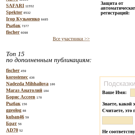
Защита от
SAFARI
11552
автоматически
Spektor
регистраций:
8532
Ігор Кузьменко
8485
Рыбак
7377
fischer
6098
Все участники >>
Топ 15
по дополненным публикациям:
fischer
459
korostenec
436
Подсказки
Nadezda Mihhailova
186
Магаз Анатолий
184
Ваше Имя:
Борис Ассеев
178
Рыбак
Знаете, какой 
156
ggeolog
Считаете, это 
88
kuban46
59
Брат
56
AD70
52
Не соответству