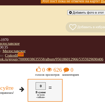
Этот пост пока не отмечен на карте!
Вы
Добавить фото в этот 
-1970
илославское
00:35
:
Милославское
VIP
ии:
Crakodil
://ok.ru/group/70000038635558/album/956186012966/5355929690406
0
626
0
голосов
просмотров
комментариев
0
=
суйте
В сумме
онравилась!
по всем
«лайкам»