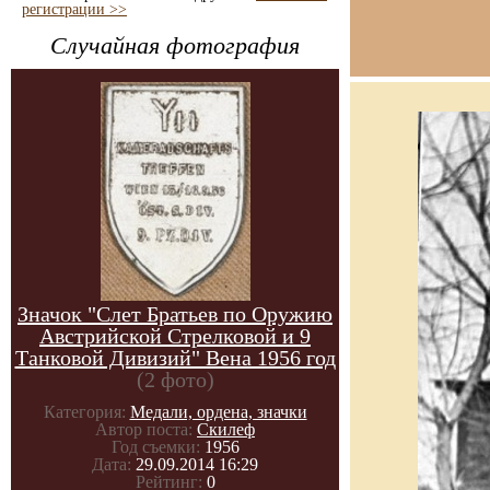
регистрации >>
Случайная фотография
Значок "Слет Братьев по Оружию
Австрийской Стрелковой и 9
Танковой Дивизий" Вена 1956 год
(2 фото)
Категория:
Медали, ордена, значки
Автор поста:
Скилеф
Год съемки:
1956
Дата:
29.09.2014 16:29
Рейтинг:
0