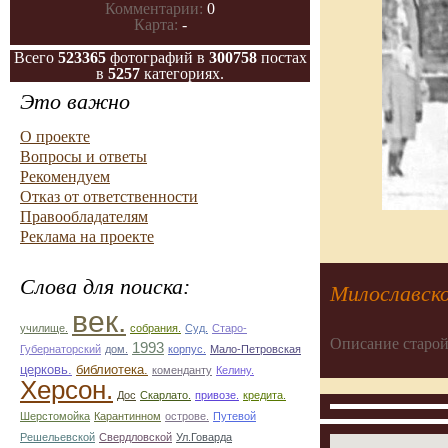
Комментарии:
0
Карта:
-
Всего
523365
фотографий в
300758
постах
в
5257
категориях.
Это важно
О проекте
Вопросы и ответы
Рекомендуем
Отказ от ответственности
Правообладателям
Реклама на проекте
Слова для поиска:
Милославско
век.
училище.
собрания.
Суд.
Старо-
Описание старой
1993
Губернаторский
дом.
корпус.
Мало-Петровская
церковь.
библиотека.
коменданту
Келину.
Херсон.
Дос
Скарлато.
привозе.
кредита.
Шерстомойка
Карантинном
острове.
Путевой
Решельевской
Свердловской
Ул.Говарда