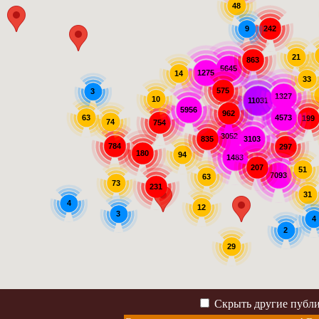
48
242
9
21
863
5645
1275
14
33
575
3
1327
10
11031
5956
962
63
4573
199
74
754
3052
3103
835
784
297
180
94
1483
207
51
7093
63
73
231
31
4
12
3
4
2
29
Скрыть другие публ