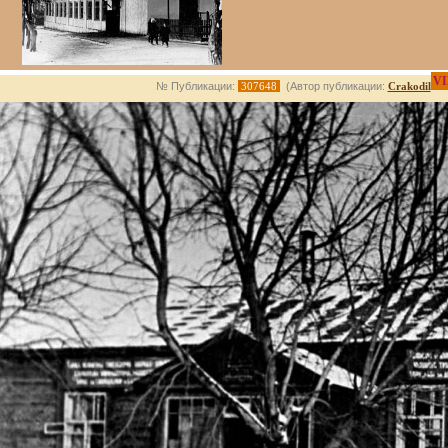
VI
№ Публикации:
307648
(Автор публикации:
Crakodil