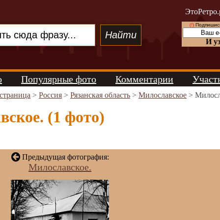
ЭтоРетро.
(!)
Подпишись
И у
о
Популярные фото
Комментарии
Участ
 страница
>
Россия
>
Рязанская область
>
Милославское
> Милосл
ское. (1 фото)
Предыдущая фотография:
Милославское.