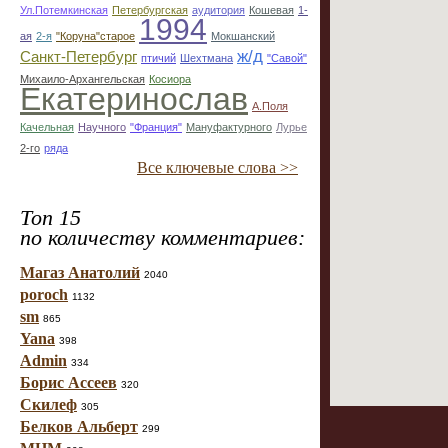
Ул.Потемкинская
Петербургская
аудитория
Кошевая
1-
1994
ая
2-я
"Коруна"старое
Мокшанский
ж/д
Санкт-Петербург
птичий
Шехтмана
"Савой"
Михаило-Архангельская
Косиора
Екатеринослав
А.Поля
Качельная
Научного
"Франция"
Мануфактурного
Лурье
2-го
ряда
Все ключевые слова >>
Топ 15
по количеству комментариев:
Магаз Анатолий
2040
poroch
1132
sm
865
Yana
398
Admin
334
Борис Ассеев
320
Скилеф
305
Белков Альберт
299