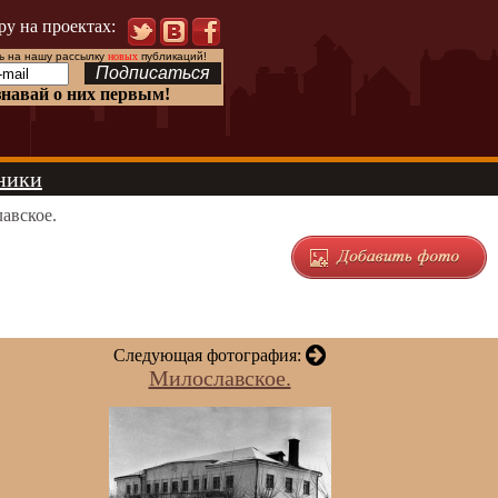
ру на проектах:
 на нашу рассылку
новых
публикаций!
знавай о них первым!
ники
авское.
Следующая фотография:
Милославское.