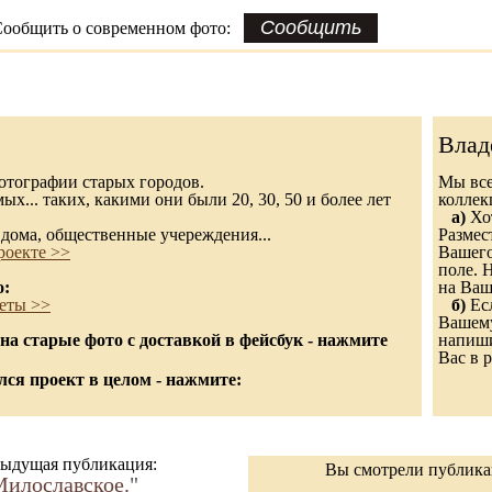
ообщить о современном фото:
Влад
 фотографии старых городов.
Мы все
х... таких, какими они были 20, 30, 50 и более лет
колле
а)
Хот
дома, общественные учереждения...
Размес
роекте >>
Вашего
поле. 
о:
на Ваш
еты >>
б)
Есл
Вашему
а старые фото с доставкой в фейсбук - нажмите
напиши
Вас в р
ся проект в целом - нажмите:
ыдущая публикация:
Вы смотрели публик
илославское.
"