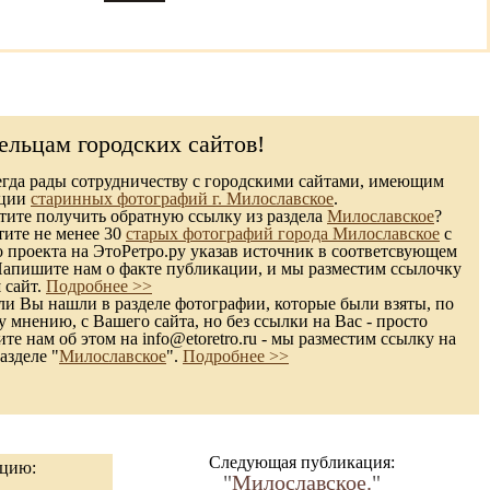
ельцам городских сайтов!
гда рады сотрудничеству с городскими сайтами, имеющим
кции
старинных фотографий г. Милославское
.
ите получить обратную ссылку из раздела
Милославское
?
тите не менее 30
старых фотографий города Милославское
с
 проекта на ЭтоРетро.ру указав источник в соответсвующем
Напишите нам о факте публикации, и мы разместим ссылочку
 сайт.
Подробнее >>
и Вы нашли в разделе фотографии, которые были взяты, по
 мнению, с Вашего сайта, но без ссылки на Вас - просто
те нам об этом на info@etoretro.ru - мы разместим ссылку на
азделе "
Милославское
".
Подробнее >>
Следующая публикация:
ацию:
"
Милославское.
"