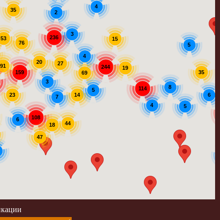
4
35
2
3
236
53
15
76
5
4
20
27
91
244
19
159
35
69
3
8
114
5
14
23
6
7
4
5
108
6
44
18
47
икации