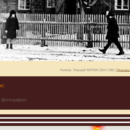
Размер: Текущий 900*556 (264.1 KB) |
Оригинал
е.
 фотографии:
907