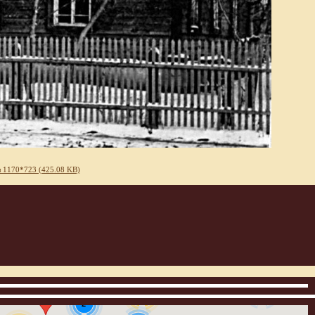
 1170*723 (425.08 KB)
3
12
2