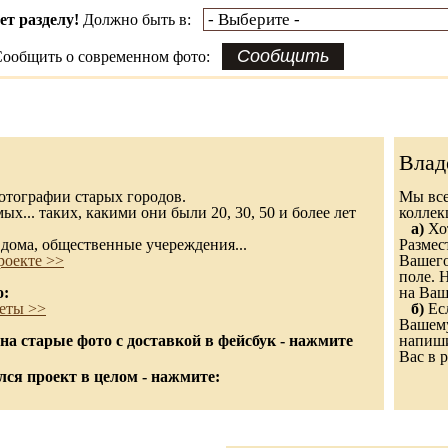
ет разделу!
Должно быть в:
ообщить о современном фото:
Влад
 фотографии старых городов.
Мы все
х... таких, какими они были 20, 30, 50 и более лет
колле
а)
Хот
дома, общественные учереждения...
Размес
роекте >>
Вашего
поле. 
о:
на Ваш
еты >>
б)
Есл
Вашему
а старые фото с доставкой в фейсбук - нажмите
напиши
Вас в р
ся проект в целом - нажмите: