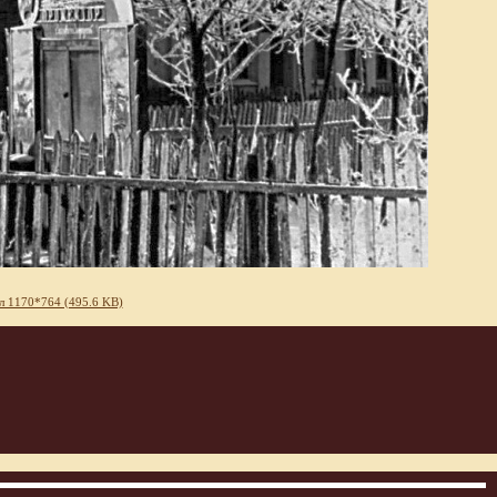
л 1170*764 (495.6 KB)
3