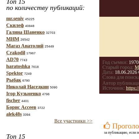
Топ 15
по количеству публикаций:
mr.seniv
45225
Скилеф
40848
Галина Шаненко
32703
МНМ
26542
Магаз Анатолий
25449
Crakodil
17967
AD70
7743
Год съемки:
1970
haratoshka
Старый город:
М
7618
Дата:
18.06.2026 
Spektor
7249
Слова для поиска
Рыбак
6790
Автор публикац
Николай Наседкин
Источник:
https
5090
Ігор Кузьменко
4796
fischer
4401
Борис Ассеев
3722
alek48s
3394
Все участники >>
Проголо
за публикацию, если п
Топ 15