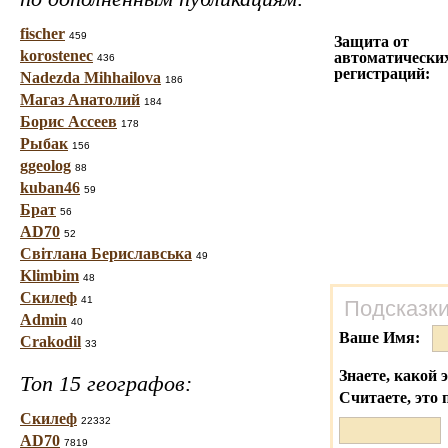
fischer
459
Защита от
korostenec
автоматически
436
регистраций:
Nadezda Mihhailova
186
Магаз Анатолий
184
Борис Ассеев
178
Рыбак
156
ggeolog
88
kuban46
59
Брат
56
AD70
52
Світлана Бериславська
49
Klimbim
48
Скилеф
41
Подсказки
Admin
40
Ваше Имя:
Crakodil
33
Знаете, какой 
Топ 15 географов:
Считаете, это 
Скилеф
22332
AD70
7819