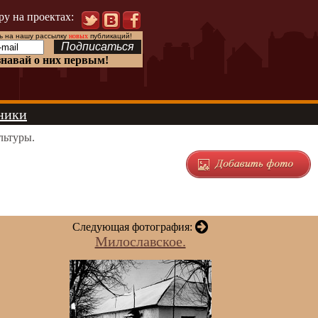
ру на проектах:
 на нашу рассылку
новых
публикаций!
знавай о них первым!
ники
льтуры.
Следующая фотография:
Милославское.