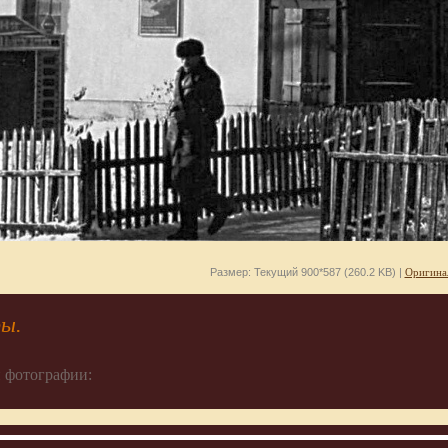
Размер: Текущий 900*587 (260.2 KB) |
Оригина
ры.
 фотографии: