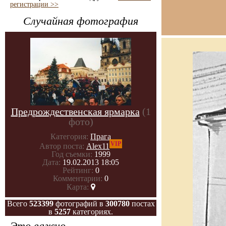
регистрации >>
Случайная фотография
Предрождественская ярмарка
(1
фото)
Категория:
Прага
VIP
Автор поста:
Alex11
Год съемки:
1999
Дата:
19.02.2013 18:05
Рейтинг:
0
Комментарии:
0
Карта:
Всего
523399
фотографий в
300780
постах
в
5257
категориях.
Это важно