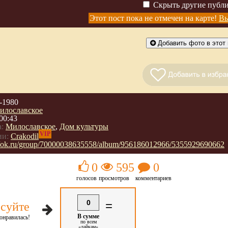
Скрыть другие публ
Этот пост пока не отмечен на карте!
Вы
Добавить фото в этот 
-1980
илославское
00:43
:
Милославское
,
Дом культуры
VIP
ии:
Crakodil
://ok.ru/group/70000038635558/album/956186012966/5355929690662
0
595
0
голосов
просмотров
комментариев
0
=
суйте
В сумме
онравилась!
по всем
«лайкам»