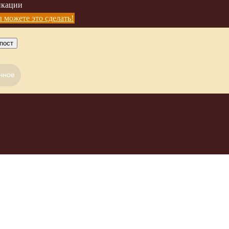
икации
 можете это сделать!
пост