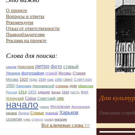
О проекте
Вопросы и ответы
Рекомендуем
Отказ от ответственности
Правообладателям
Реклама на проекте
Слова для поиска:
ретро
фото
старый
Николаев
города
фотография
Украина
Старая
старой
Москвы
Москва
1920
годы
сквер
1934
году
1940
Советская
1950
дом
Панорама
Николаевской
стороны
общества
вид
1914
1915
здание
Россия
биржи
1928
часть
Дом культу
Собор
Успенский
Советский
1885
начало
улицы
Московская
фотоателье
Харьков
Описание старой
Старые
начала
Ленина
трамвай
столетия
улиц
старого
склад
магазин
Все ключевые слова >>