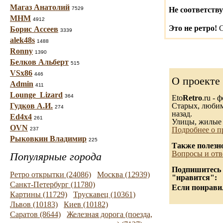
Магаз Анатолий
7529
Не соответству
МНМ
4912
Это не ретро!
С
Борис Ассеев
3339
alek48s
1488
Ronny
1390
Белков Альберт
515
VSx86
446
О проекте
Admin
411
Lounge_Lizard
364
Eto
Retro
.ru -
Гудков А.И.
Старых, любимы
274
назад.
Ed4x4
261
Улицы, жилые 
OVN
Подробнее о п
237
Рыковкин Владимир
225
Также полезн
Вопросы и отв
Популярные города
Подпишитесь н
Ретро открытки (24086)
Москва (12939)
"нравится":
Санкт-Петербург (11780)
Если понравил
Картины (11729)
Трускавец (10361)
Львов (10183)
Киев (10182)
Саратов (8644)
Железная дорога (поезда,