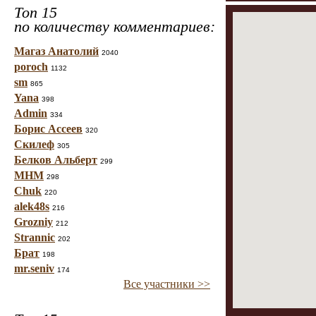
Топ 15
по количеству комментариев:
Магаз Анатолий
2040
poroch
1132
sm
865
Yana
398
Admin
334
Борис Ассеев
320
Скилеф
305
Белков Альберт
299
МНМ
298
Chuk
220
alek48s
216
Grozniy
212
Strannic
202
Брат
198
mr.seniv
174
Все участники >>