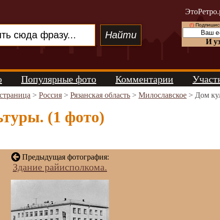
ЭтоРетро.
(!)
Подпишись
И у
о
Популярные фото
Комментарии
Участ
 страница
>
Россия
>
Рязанская область
>
Милославское
> Дом ку
туры. (1 фото)
Предыдущая фотография:
Здание райисполкома.