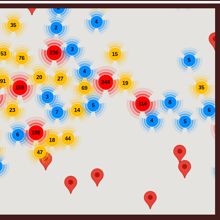
12
2
4
35
2
3
236
53
15
76
5
4
20
27
91
244
19
159
35
69
3
8
114
5
14
23
6
7
4
5
108
6
44
18
47