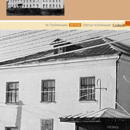
VI
№ Публикации:
307650
(Автор публикации:
Crakodil