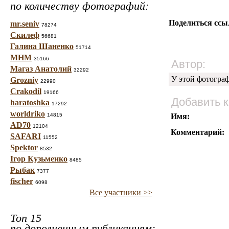
по количеству фотографий:
Поделиться ссы
mr.seniv
78274
Скилеф
56681
Галина Шаненко
51714
МНМ
35166
Автор:
Магаз Анатолий
32292
У этой фотогра
Grozniy
22990
Crakodil
19166
Добавить 
haratoshka
17292
worldriko
14815
Имя:
AD70
12104
Комментарий:
SAFARI
11552
Spektor
8532
Ігор Кузьменко
8485
Рыбак
7377
fischer
6098
Все участники >>
Топ 15
по дополненным публикациям: