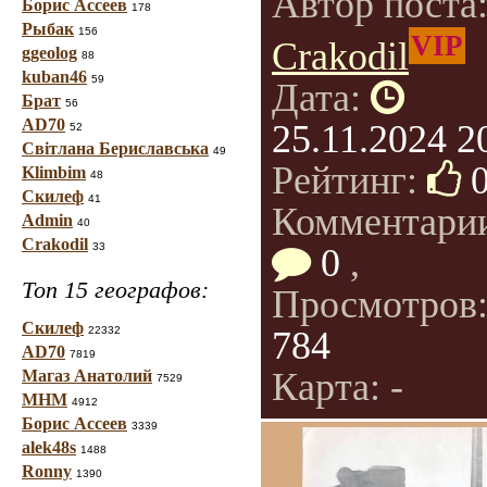
Автор поста
Борис Ассеев
178
Рыбак
156
VIP
Crakodil
ggeolog
88
kuban46
59
Дата:
Брат
56
AD70
25.11.2024 2
52
Світлана Бериславська
49
Рейтинг:
Klimbim
48
Скилеф
41
Комментари
Admin
40
Crakodil
33
0
,
Топ 15 географов:
Просмотров
Скилеф
22332
784
AD70
7819
Карта: -
Магаз Анатолий
7529
МНМ
4912
Борис Ассеев
3339
alek48s
1488
Ronny
1390