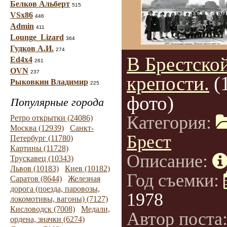
Белков Альберт
515
VSx86
446
Admin
411
Lounge_Lizard
364
Гудков А.И.
274
В Брестско
Ed4x4
261
OVN
237
крепости.
(
Рыковкин Владимир
225
фото)
Популярные города
Категория:
Ретро открытки (24086)
Москва (12939)
Санкт-
Брест
Петербург (11780)
Картины (11728)
Описание:
Трускавец (10343)
Львов (10183)
Киев (10182)
Год съемки:
Саратов (8644)
Железная
дорога (поезда, паровозы,
1978
локомотивы, вагоны) (7127)
Кисловодск (7008)
Медали,
Автор поста
ордена, значки (6274)