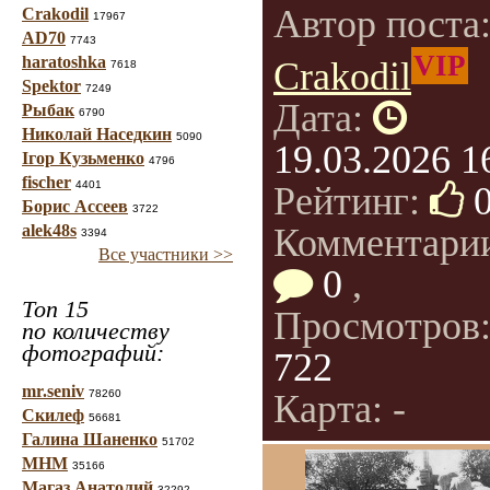
Автор поста
Crakodil
17967
AD70
7743
VIP
haratoshka
Crakodil
7618
Spektor
7249
Дата:
Рыбак
6790
Николай Наседкин
5090
19.03.2026 1
Ігор Кузьменко
4796
fischer
4401
Рейтинг:
Борис Ассеев
3722
alek48s
Комментари
3394
Все участники >>
0
,
Топ 15
Просмотров
по количеству
фотографий:
722
mr.seniv
78260
Карта: -
Скилеф
56681
Галина Шаненко
51702
МНМ
35166
Магаз Анатолий
32292