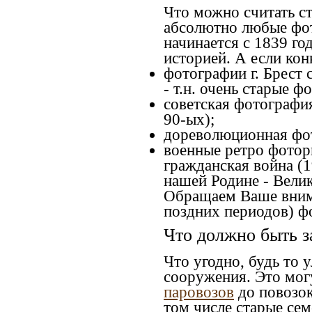
Что можно считать с
абсолютно любые фот
начинается с 1839 го
историей. А если конк
фотографии г. Брест 
- т.н. очень старые 
советская фотография
90-ых);
дореволюционная фото
военные ретро фоторг
гражданская война (1
нашей Родине - Велик
Обращаем Ваше внима
поздних периодов) ф
Что должно быть з
Что угодно, будь то 
сооружения. Это мог
паровозов
до повозок
том числе старые сем