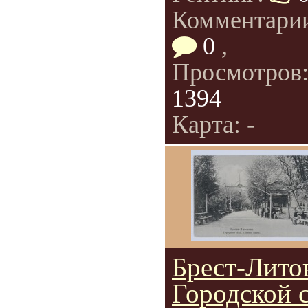
Комментари
0
,
Просмотров
1394
Карта: -
Брест-Лито
Городской с