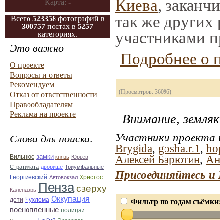
Киева
, заканч
Карта:
-
так же других
Всего
523358
фотографий в
300757
постах в
5257
участниками п
категориях.
Это важно
Подробнее о 
О проекте
Вопросы и ответы
Рекомендуем
(Просмотров: 36096)
Отказ от ответственности
Правообладателям
Реклама на проекте
Внимание, земляк
Участники проекта и
Слова для поиска:
Brygida
,
gosha.r.1
,
ho
замки
Алексей Барютин
,
Ан
Вильнюс
князь
Юрьев
Стратилата
дворище
Триумфальные
Присоединяйтесь и 
Георгиевский
Автовокзал
Христос
Пенза
сверху
Календарь
Оккупация
дети
Чухлома
Фильтр по годам съёмки
военопленные
полицаи