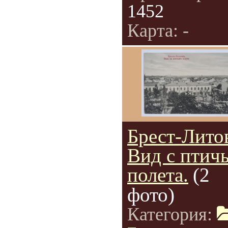
1452
Карта: -
Брест-Лито
Вид с птич
полета.
(2
фото)
Категория: