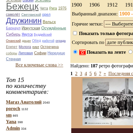
Бабий
Эсэсовец
Эсэсовцы
Бежецк
1900
1906
1912
191
1976
Чита
Рига
Выбранный диапазон:
орел
самолёт
Светланской
Дружинин
Вельск
Горячие метки:
Иркутская
Осуждённые
Барнаул
Показать только фотогра
Сибирь
Якутск
Буддийский
Онанский
дацан
Обед
работой
ограда
Сортировать по
Египет
Молога
Остречина
плот
Показать на ленте
Софии
Нередице
соборы
Липовая
Стенная
Все ключевые слова >>
Найдено:
187
ретро фотограф
1
2
3
4
5
6
7
»
Последняя 
Топ 15
по количеству
комментариев:
Магаз Анатолий
2040
poroch
1132
sm
865
Yana
398
Admin
334