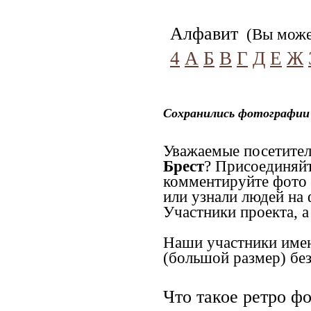
Алфавит
(Вы может
4
А
Б
В
Г
Д
Е
Ж
Сохранились фотографии 
Уважаемые посетител
Брест
? Присоединяйт
комментируйте фото 
или узнали людей на
Участники проекта, а
Наши участники имею
(большой размер) без
Что такое ретро ф