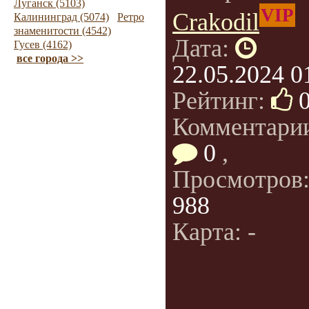
Луганск (5103)
VIP
Crakodil
Калининград (5074)
Ретро
знаменитости (4542)
Дата:
Гусев (4162)
все города >>
22.05.2024 0
Рейтинг:
Комментари
0
,
Просмотров
988
Карта: -