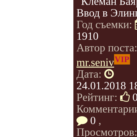
"Клеман Бая
Ввод в Элинг
Год съемки:
1910
Автор поста
VIP
mr.seniv
Дата:
24.01.2018 1
Рейтинг:
Комментари
0
,
Просмотров