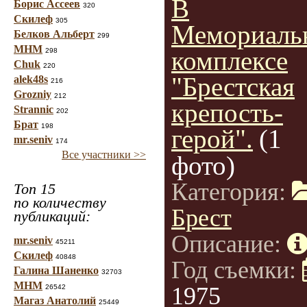
В
Борис Ассеев
320
Скилеф
305
Мемориаль
Белков Альберт
299
МНМ
комплексе
298
Chuk
220
"Брестская
alek48s
216
Grozniy
212
крепость-
Strannic
202
Брат
198
герой".
(1
mr.seniv
174
Все участники >>
фото)
Категория:
Топ 15
по количеству
Брест
публикаций:
Описание:
mr.seniv
45211
Скилеф
40848
Год съемки:
Галина Шаненко
32703
МНМ
1975
26542
Магаз Анатолий
25449