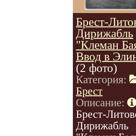
Брест-Лито
Дирижабль
"Клеман Ба
Ввод в Элин
(2 фото)
Категория:
Брест
Описание:
Брест-Литов
Дирижабль