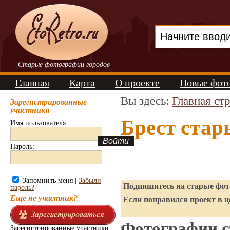
Старые фотографии городов
Главная
Карта
О проекте
Новые фот
Вы здесь:
Главная ст
Зарегистрированные
участники
Брест стар
Имя пользователя:
Пароль:
Запомнить меня |
Забыли
Подпишитесь на старые фото
пароль?
Еще не участник?
Если понравился проект в ц
Фотографии ст
Зарегистрированные участники