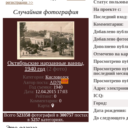
Статус пользова
регистрации >>
На проекте с:
Случайная фотография
Последний вход:
Комментарии:
Добавлено публ
Добавлено фото
Дополнено публ
Отмечено на ка
Просмотрено пу
Октябрьские нарзанные ванны,
1940 год
(2 фото)
Просмотрено пу
последний месяц
Категория:
Кисловодск
Просмотрено пуб
VIP
Автор поста:
AD70
Год съемки:
1940
Адрес электрон
Дата:
12.04.2015 17:03
ICQ:
Рейтинг:
0
Комментарии:
0
Город:
Карта:
Дата рождения:
Всего
523358
фотографий в
300757
постах
До следующего 
в
5257
категориях.
Это важно