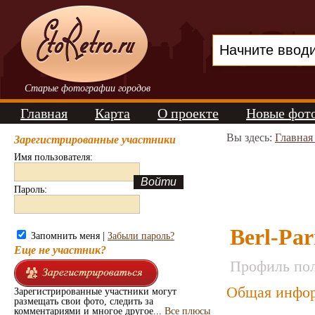
Старые фотографии городов
Главная
Карта
О проекте
Новые фот
Вы здесь:
Главная
Зарегистрированные участники
Имя пользователя:
Пароль:
Berl-Par
Запомнить меня |
Забыли пароль?
Еще не участник?
Профиль пол
Общая инфор
Зарегистрированные участники могут
размещать свои фото, следить за
комментариями и многое другое...
Все плюсы