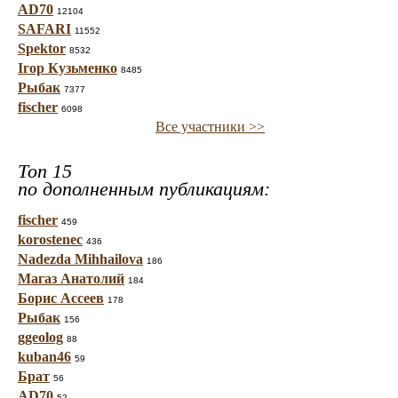
AD70
12104
SAFARI
11552
Spektor
8532
Ігор Кузьменко
8485
Рыбак
7377
fischer
6098
Все участники >>
Топ 15
по дополненным публикациям:
fischer
459
korostenec
436
Nadezda Mihhailova
186
Магаз Анатолий
184
Борис Ассеев
178
Рыбак
156
ggeolog
88
kuban46
59
Брат
56
AD70
52