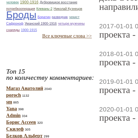
1900-1916
человек
Дубровицкое восстание
направили
потребкооперация
Клевань-2
Николай Кузнецов
Броды
Боратин
разведчик
чекист
Сафроноф
Уманский 1900-1916
четыре мужчины
2017-01-01 
снаряды
1900-1915
проекта -
Все ключевые слова >>
2018-01-01 
проекта -
Топ 15
по количеству комментариев:
2019-01-01 
проекта -
Магаз Анатолий
2040
poroch
1132
sm
865
2020-01-01 
Yana
398
проекта -
Admin
334
Борис Ассеев
320
Скилеф
305
Белков Альберт
299