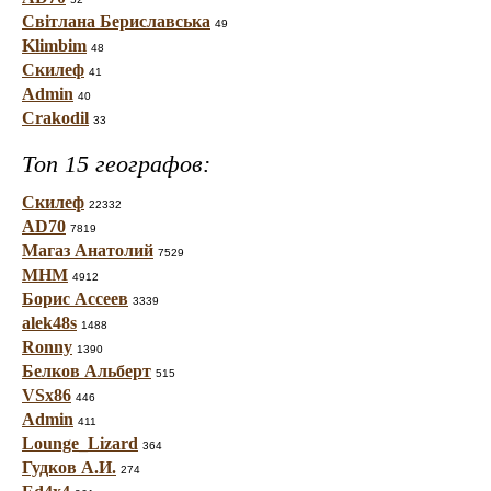
Світлана Бериславська
49
Klimbim
48
Скилеф
41
Admin
40
Crakodil
33
Топ 15 географов:
Скилеф
22332
AD70
7819
Магаз Анатолий
7529
МНМ
4912
Борис Ассеев
3339
alek48s
1488
Ronny
1390
Белков Альберт
515
VSx86
446
Admin
411
Lounge_Lizard
364
Гудков А.И.
274