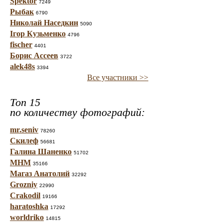
Spektor
7249
Рыбак
6790
Николай Наседкин
5090
Ігор Кузьменко
4796
fischer
4401
Борис Ассеев
3722
alek48s
3394
Все участники >>
Топ 15
по количеству фотографий:
mr.seniv
78260
Скилеф
56681
Галина Шаненко
51702
МНМ
35166
Магаз Анатолий
32292
Grozniy
22990
Crakodil
19166
haratoshka
17292
worldriko
14815