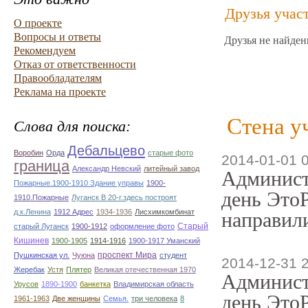
Друзья учас
О проекте
Вопросы и ответы
Друзья не найден
Рекомендуем
Отказ от ответственности
Правообладателям
Реклама на проекте
Стена у
Слова для поиска:
Дебальцево
Воробин
Орда
старые фото
2014-01-01 
граница
Александр Невский
литейный завод
Админист
Пожарные.1900-1910 Здание управы
1900-
день ЭтоР
1910.Пожарные
Луганск В 20-г.здесь построят
д.к.Ленина
1912 Адрес
1934-1936
Лисхимкомбинат
направили
Старый
старый Луганск
1900-1912
оформление фото
Кишинев
1900-1905
1914-1916
1900-1917 Уманский
проспект Мира
Пушкинская ул.
Чуюна
студент
2014-12-31 
Жеребак
Устя
Плятер
Великая отечественная 1970
Админист
Урусов
1890-1900
банкетка
Владимирская область
день ЭтоР
1961-1963
Две женщины
Семья.
три человека
8