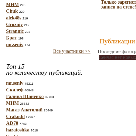
Только зарегис
МНМ
298
записи на стене!
Chuk
220
alek48s
216
Grozniy
212
Strannic
202
Брат
198
Публикации 
mr.seniv
174
Все участники >>
Последние фотогр
Сейчас нет новых
Топ 15
по количеству публикаций:
mr.seniv
45211
Скилеф
40848
Галина Шаненко
32703
МНМ
26542
Магаз Анатолий
25449
Crakodil
17967
AD70
7743
haratoshka
7618