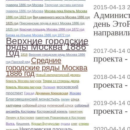
гравюра 1886 год Москва
Тверская застава картина
2015-04-13 
гравюра 1886 год Москва
Москва-река Кремль Москва
Админист
1886 год 1823 год
Вид каменного моста Москва 1886 год
день ЭтоР
1825 год
Пресненские пруда и мост Москва 1886 год
1825 год
Красная площадь Москва 1886 год 1872 год
направили
Биржа на Ильине Москва 1886 год 1872 год
Верхние городские
ряды Москва 1886
год
2017-04-14 
1816
Верхние городские ряды Москва 1886
проекта -
Средние
год Панской ряд
городские ряды Москва
1886 год
Новый императорский дворец
2018-04-14 
Крмель Москва рисунок
Терем со стороны двора
проекта -
московский
Крмель Москва рисунок
Полиция
проспект
Горсад
Дружинин Крюковская
Жохово
Благовещенский монастырь
пилин
спуск
2019-04-14 
халтурина
соборный спуск
купеческий спуск
соборный
проекта -
ансамбль Костромы
Костромской кремль
памятник
Ленину в Костроме
памятник Романовым в Костроме
Волга.
Кишинев.
Курзал Бугуруслан
пушка
снег
стерео
2020-04-14 
Николаевская площадь
анаглиф