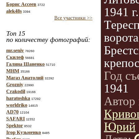
Борис Ассеев
3722
1941 г
alek48s
3394
Все участники >>
Терес
Топ 15
ворота
по количеству фотографий:
Брестс
mr.seniv
78260
Скилеф
56681
крепо
Галина Шаненко
51710
МНМ
Год с
35166
Магаз Анатолий
32292
1941
Grozniy
22990
Crakodil
19166
Автор 
haratoshka
17292
worldriko
14815
Криво
AD70
12104
SAFARI
11552
Юрий
Spektor
8532
Ігор Кузьменко
8485