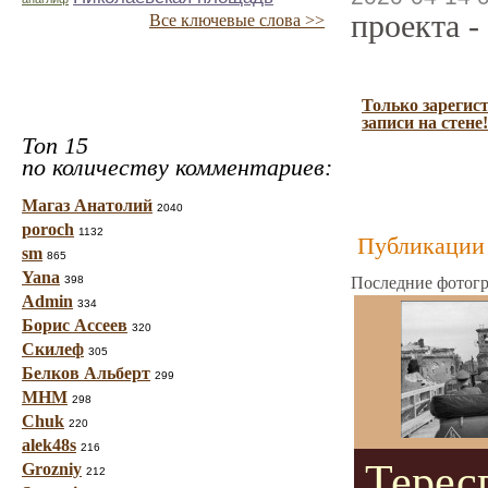
проекта -
Все ключевые слова >>
Только зарегис
записи на стене!
Топ 15
по количеству комментариев:
Магаз Анатолий
2040
poroch
1132
Публикации 
sm
865
Yana
398
Последние фотогр
Admin
334
Борис Ассеев
320
Скилеф
305
Белков Альберт
299
МНМ
298
Chuk
220
alek48s
216
Терес
Grozniy
212