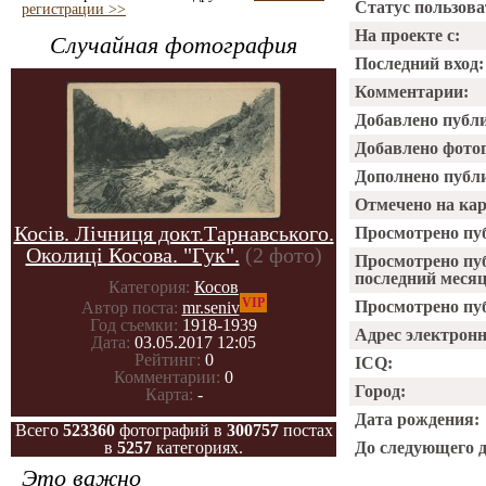
Статус пользова
регистрации >>
На проекте с:
Случайная фотография
Последний вход:
Комментарии:
Добавлено публ
Добавлено фото
Дополнено публ
Отмечено на ка
Косів. Лічниця докт.Тарнавського.
Просмотрено пу
Околиці Косова. "Гук".
(2 фото)
Просмотрено пу
последний месяц
Категория:
Косов
VIP
Просмотрено пуб
Автор поста:
mr.seniv
Год съемки:
1918-1939
Адрес электрон
Дата:
03.05.2017 12:05
Рейтинг:
0
ICQ:
Комментарии:
0
Город:
Карта:
-
Дата рождения:
Всего
523360
фотографий в
300757
постах
в
5257
категориях.
До следующего 
Это важно