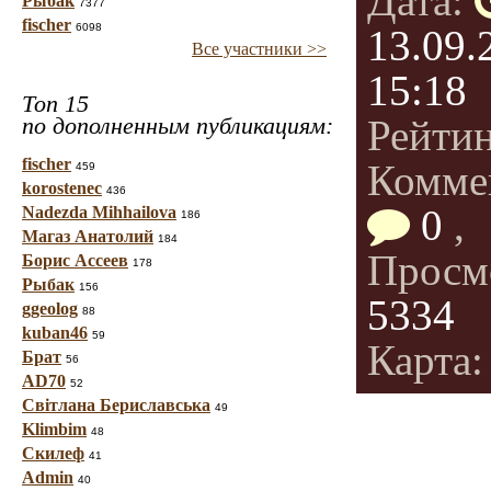
Дата:
Рыбак
7377
fischer
6098
13.09.
Все участники >>
15:18
Топ 15
по дополненным публикациям:
Рейти
fischer
Комме
459
korostenec
436
0
,
Nadezda Mihhailova
186
Магаз Анатолий
184
Просм
Борис Ассеев
178
Рыбак
156
5334
ggeolog
88
kuban46
59
Карта: 
Брат
56
AD70
52
Світлана Бериславська
49
Klimbim
48
Скилеф
41
Admin
40