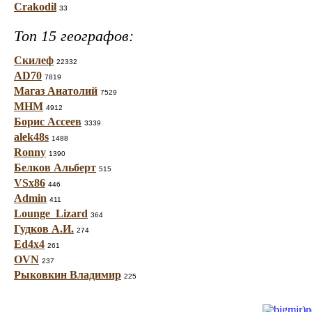
Crakodil
33
Топ 15 географов:
Скилеф
22332
AD70
7819
Магаз Анатолий
7529
МНМ
4912
Борис Ассеев
3339
alek48s
1488
Ronny
1390
Белков Альберт
515
VSx86
446
Admin
411
Lounge_Lizard
364
Гудков А.И.
274
Ed4x4
261
OVN
237
Рыковкин Владимир
225