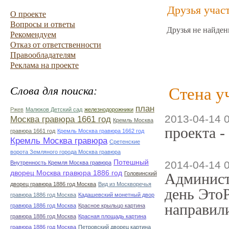
Друзья учас
О проекте
Вопросы и ответы
Друзья не найден
Рекомендуем
Отказ от ответственности
Правообладателям
Реклама на проекте
Слова для поиска:
Стена у
план
Ржев
Малюков Детский сад
железнодорожники
2013-04-14 
Москва гравюра 1661 год
Кремль Москва
проекта -
гравюра 1661 год
Кремль Москва гравюра 1662 год
Кремль Москва гравюра
Сретенские
ворота Земляного города Москва гравюра
Потешный
2014-04-14 
Внутренность Кремля Москва гравюра
дворец Москва гравюра 1886 год
Головинский
Админист
дворец гравюра 1886 год Москва
Вид из Москворечья
день ЭтоР
гравюра 1886 год Москва
Кадашевский монетный двор
направили
гравюра 1886 год Москва
Красное крыльцо картина
гравюра 1886 год Москва
Красная площадь картина
гравюра 1886 год Москва
Петровский дворец картина