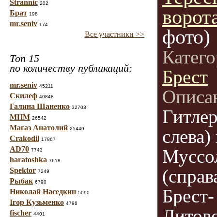
Strannic
202
ворот
Брат
198
mr.seniv
174
фото)
Все участники >>
Катег
Топ 15
по количеству публикаций:
Брест
mr.seniv
45211
Описа
Скилеф
40848
Галина Шаненко
32703
Гитлер
МНМ
26542
Магаз Анатолий
25449
слева)
Crakodil
17967
AD70
Муссо
7743
haratoshka
7618
(справ
Spektor
7249
Рыбак
6790
Брест-
Николай Наседкин
5090
Ігор Кузьменко
4796
Литовс
fischer
4401