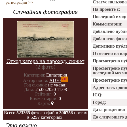
Статус пользова
регистрации >>
На проекте с:
Случайная фотография
Последний вход:
Комментарии:
Добавлено публ
Добавлено фото
Дополнено публ
Отмечено на ка
Отход катера на пароход, сюжет
Просмотрено пу
(2 фото)
Просмотрено пу
последний месяц
Категория:
Евпатория
VIP
Просмотрено пуб
Автор поста:
AD70
Год съемки:
не указан
Адрес электрон
Дата:
25.06.2020 11:08
Рейтинг:
0
ICQ:
Комментарии:
0
Город:
Карта:
Дата рождения:
Всего
523365
фотографий в
300758
постах
До следующего 
в
5257
категориях.
Это важно