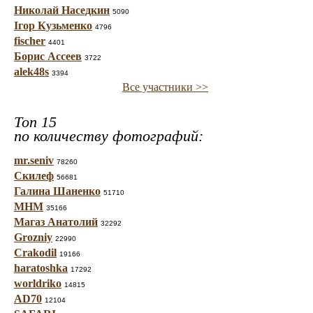
Николай Наседкин
5090
Ігор Кузьменко
4796
fischer
4401
Борис Ассеев
3722
alek48s
3394
Все участники >>
Топ 15
по количеству фотографий:
mr.seniv
78260
Скилеф
56681
Галина Шаненко
51710
МНМ
35166
Магаз Анатолий
32292
Grozniy
22990
Crakodil
19166
haratoshka
17292
worldriko
14815
AD70
12104