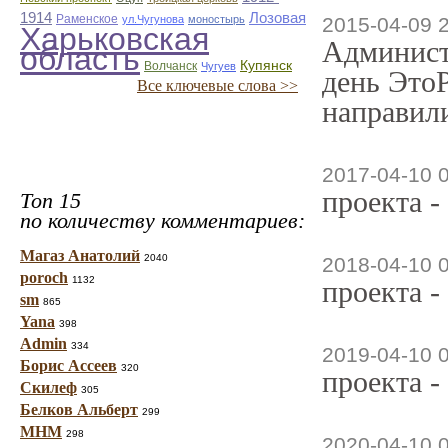
1914
Лозовая
Раменское
ул.Чугунова
моностырь
2015-04-09 
Харьковская
Админист
область
Купянск
Волчанск
Чугуев
день ЭтоР
Все ключевые слова >>
направили
2017-04-10 
проекта -
Топ 15
по количеству комментариев:
Магаз Анатолий
2040
2018-04-10 
poroch
1132
проекта -
sm
865
Yana
398
Admin
334
2019-04-10 
Борис Ассеев
320
проекта -
Скилеф
305
Белков Альберт
299
МНМ
298
2020-04-10 