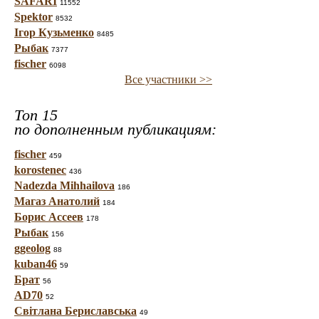
SAFARI
11552
Spektor
8532
Ігор Кузьменко
8485
Рыбак
7377
fischer
6098
Все участники >>
Топ 15
по дополненным публикациям:
fischer
459
korostenec
436
Nadezda Mihhailova
186
Магаз Анатолий
184
Борис Ассеев
178
Рыбак
156
ggeolog
88
kuban46
59
Брат
56
AD70
52
Світлана Бериславська
49