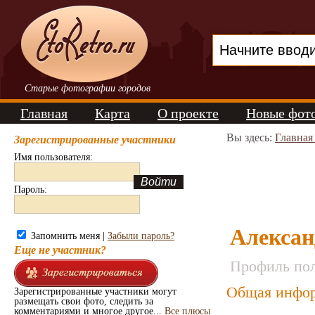
Старые фотографии городов
Главная
Карта
О проекте
Новые фот
Вы здесь:
Главная
Зарегистрированные участники
Имя пользователя:
Пароль:
Алексан
Запомнить меня |
Забыли пароль?
Еще не участник?
Профиль пол
Общая инфор
Зарегистрированные участники могут
размещать свои фото, следить за
комментариями и многое другое...
Все плюсы