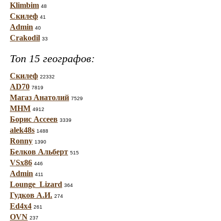
Klimbim
48
Скилеф
41
Admin
40
Crakodil
33
Топ 15 географов:
Скилеф
22332
AD70
7819
Магаз Анатолий
7529
МНМ
4912
Борис Ассеев
3339
alek48s
1488
Ronny
1390
Белков Альберт
515
VSx86
446
Admin
411
Lounge_Lizard
364
Гудков А.И.
274
Ed4x4
261
OVN
237