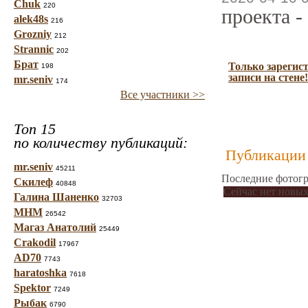
Chuk
220
проекта -
alek48s
216
Grozniy
212
Strannic
202
Брат
Только зарегис
198
записи на стене!
mr.seniv
174
Все участники >>
Топ 15
по количеству публикаций:
Публикации 
mr.seniv
45211
Последние фотогр
Скилеф
40848
Сейчас нет новых
Галина Шаненко
32703
МНМ
26542
Магаз Анатолий
25449
Crakodil
17967
AD70
7743
haratoshka
7618
Spektor
7249
Рыбак
6790