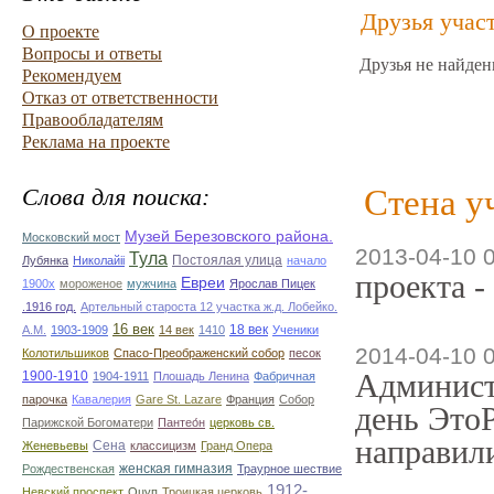
Друзья учас
О проекте
Вопросы и ответы
Друзья не найден
Рекомендуем
Отказ от ответственности
Правообладателям
Реклама на проекте
Стена у
Слова для поиска:
Музей Березовского района.
Московский мост
2013-04-10 
Тула
Постоялая улица
Лубянка
Николайii
начало
проекта -
Евреи
1900х
мороженое
мужчина
Ярослав Пицек
.1916 год.
Артельный староста 12 участка ж.д. Лобейко.
16 век
18 век
А.М.
1903-1909
14 век
1410
Ученики
2014-04-10 
Колотильшиков
Спасо-Преображенский собор
песок
Админист
1900-1910
1904-1911
Плошадь Ленина
Фабричная
парочка
Кавалерия
Gare St. Lazare
Франция
Собор
день ЭтоР
Парижской Богоматери
Пантео́н
церковь св.
направили
Сена
Женевьевы
классицизм
Гранд Опера
женская гимназия
Рождественская
Траурное шествие
1912-
Невский проспект
Оцуп
Троицкая церковь