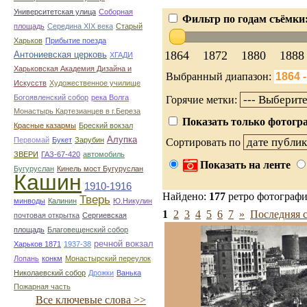
Университетская улица
Соборная
Фильтр по годам съёмки
площадь
Середина XIX века
Старый
Харьков
Прибытие поезда
1864
1872
1880
1888
Антониевская церковь
ХГАДИ
Харьковская Академия Дизайна и
Выбранный диапазон:
Искусств
Художественное училище
Богоявленский собор
река Волга
Горячие метки:
Монастырь Картезианцев в г.Береза
Показать только фотогра
Красные казармы
Бреский вокзал
Алупка
Первомай
Букет
Зарубин
Сортировать по
ЗВЕРИ
ГАЗ-67-420
автомобиль
Показать на ленте
Бугуруслан
Кинель мост Бугуруслан
Кашин
1910-1916
Найдено:
177
ретро фотограф
Тверь
минводы
Калинин
Ю.Никулин
1
2
3
4
5
6
7
»
Последняя 
почтовая открытка
Сергиевская
площадь
Благовещенский собор
речной вокзал
Харьков 1871
1937-38
Лопань
конкм
Монастырский переулок
Николаевский собор
Дрожки
Ванька
Пожарная часть
Все ключевые слова >>