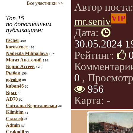
Все участники >>
Автор поста
VIP
Топ 15
mr.seniv
по дополненным
публикациям:
Дата:
fischer
30.05.2024 1
459
korostenec
436
Рейтинг:
Nadezda Mihhailova
186
Магаз Анатолий
184
Комментари
Борис Ассеев
178
Рыбак
156
0
, Просмотр
ggeolog
88
956
kuban46
59
Брат
56
Карта: -
AD70
52
Світлана Бериславська
49
Klimbim
48
Скилеф
41
Admin
40
Crakodil
33