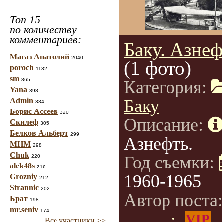
Топ 15
по количеству
комментариев:
Баку. Азнеф
Магаз Анатолий
2040
(1 фото)
poroch
1132
sm
865
Категория:
Yana
398
Admin
Баку
334
Борис Ассеев
320
Описание:
Скилеф
305
Белков Альберт
299
Азнефть.
МНМ
298
Chuk
Год съемки:
220
alek48s
216
1960-1965
Grozniy
212
Strannic
202
Автор поста
Брат
198
mr.seniv
174
VIP
Все участники >>