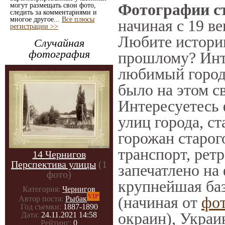
Фотографии ст
могут размещать свои фото,
следить за комментариями и
многое другое...
Все плюсы
начиная с 19 ве
регистрации >>
Любите историю
Случайная
фотография
прошлому? Инт
любимый город 
было на этом с
Интересуетесь
улиц города, с
горожан старог
транспорт, ретр
14 Чернигов
Перспектива улицы
(1
запечатлено на
фото)
крупнейшая баз
Категория:
Чернигов
VIP
(начиная от
фо
Автор поста:
Рыбак
Год съемки:
1887-1890
окраин), Украи
Дата:
24.11.2021 14:58
Рейтинг:
0