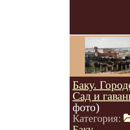
Баку. Город
Сад и гаван
фото)
Категория:
Баку