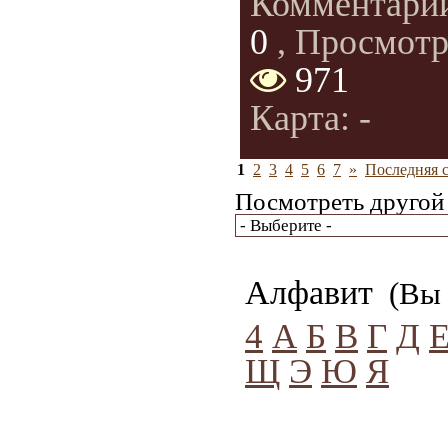
Комментари
0
, Просмотр
971
Карта: -
1
2
3
4
5
6
7
»
Последняя 
Посмотреть другой 
Алфавит
(Вы 
4
А
Б
В
Г
Д
Щ
Э
Ю
Я