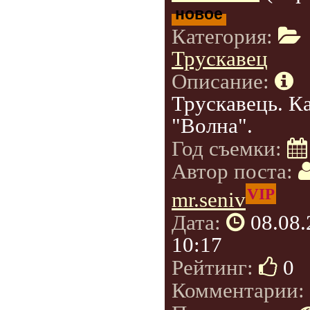
новое
Категория:
Трускавец
Описание:
Трускавець. К
"Волна".
Год съемки:
Автор поста:
VIP
mr.seniv
Дата:
08.08
10:17
Рейтинг:
0
Комментарии: