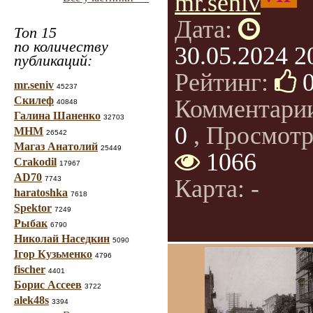
mr.seniv
Дата:
Топ 15
по количеству
30.05.2024 2
публикаций:
Рейтинг:
mr.seniv
45237
Скилеф
Комментари
40848
Галина Шаненко
32703
0
, Просмотр
МНМ
26542
Магаз Анатолий
25449
1066
Crakodil
17967
AD70
7743
Карта: -
haratoshka
7618
Spektor
7249
Рыбак
6790
Николай Наседкин
5090
Ігор Кузьменко
4796
fischer
4401
Борис Ассеев
3722
alek48s
3394