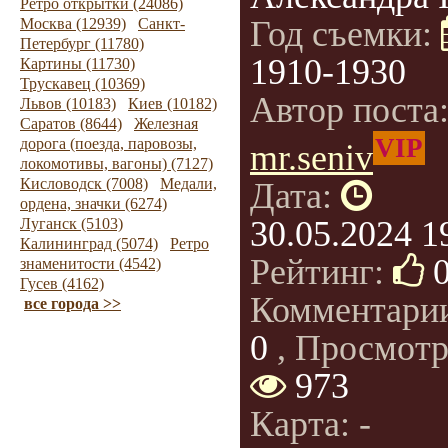
Ретро открытки (24086)
Год съемки:
Москва (12939)
Санкт-
Петербург (11780)
1910-1930
Картины (11730)
Трускавец (10369)
Автор поста
Львов (10183)
Киев (10182)
Саратов (8644)
Железная
VIP
дорога (поезда, паровозы,
mr.seniv
локомотивы, вагоны) (7127)
Кисловодск (7008)
Медали,
Дата:
ордена, значки (6274)
30.05.2024 1
Луганск (5103)
Калининград (5074)
Ретро
Рейтинг:
знаменитости (4542)
Гусев (4162)
Комментари
все города >>
0
, Просмотр
973
Карта: -