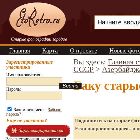
Старые фотографии городов
Главная
Карта
О проекте
Новые фот
Вы здесь:
Главная 
Зарегистрированные
участники
СССР
>
Азербайдж
Имя пользователя:
Баку стары
Пароль:
Запомнить меня |
Забыли
пароль?
Еще не участник?
Подпишитесь на старые фото
Если понравился проект в ц
Зарегистрированные участники