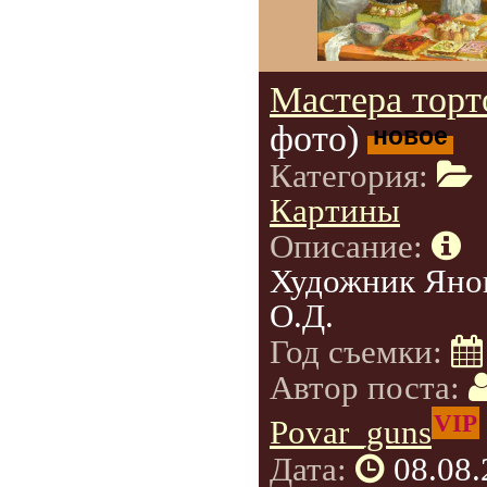
Мастера торт
фото)
новое
Категория:
Картины
Описание:
Художник Яно
О.Д.
Год съемки:
Автор поста:
VIP
Povar_guns
Дата:
08.08