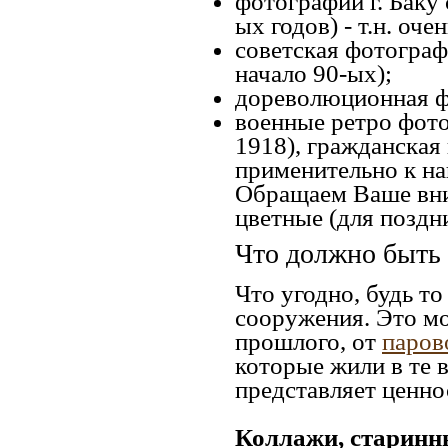
фотографии г. Баку 
ых годов) - т.н. оч
советская фотографи
начало 90-ых);
дореволюционная фо
военные ретро фото
1918), гражданская
применительно к на
Обращаем Ваше вни
цветные (для поздн
Что должно быть 
Что угодно, будь т
сооружения. Это м
прошлого, от
паров
которые жили в те 
представляет ценно
Коллажи, старинн