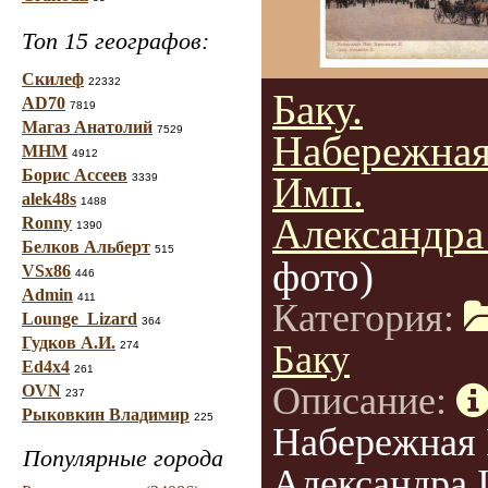
Топ 15 географов:
Скилеф
22332
Баку.
AD70
7819
Магаз Анатолий
7529
Набережна
МНМ
4912
Борис Ассеев
Имп.
3339
alek48s
1488
Александра 
Ronny
1390
Белков Альберт
515
фото)
VSx86
446
Admin
411
Категория:
Lounge_Lizard
364
Гудков А.И.
Баку
274
Ed4x4
261
Описание:
OVN
237
Рыковкин Владимир
225
Набережная
Популярные города
Александра I