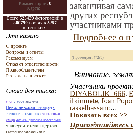
заканчивая само
Комментарии:
0
Карта:
-
других республ
Всего
523439
фотографий в
участниками пр
300790
постах в
5257
категориях.
Подробнее о п
Это важно
О проекте
Вопросы и ответы
Рекомендуем
(Просмотров: 47286)
Отказ от ответственности
Правообладателям
Внимание, земля
Реклама на проекте
Участники проекта
Слова для поиска:
DIYABOLIK_666
,
E
ilkinmete
,
Ioan Popo
снег
стерео
анаглиф
rasselhassano
...
Николаевская площадь
Показать всех >>
Университетская горка
Московская
улица
Александровская колокольня
Присоединяйтесь и
университетская церковь
Екатеринославская улица