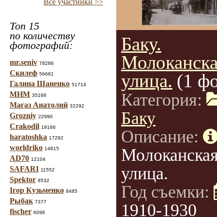
Все участники >>
Топ 15
по количеству
Баку.
фотографий:
Молоканск
mr.seniv
78286
Скилеф
улица.
(1 ф
56681
Галина Шаненко
51714
МНМ
Категория:
35166
Магаз Анатолий
32292
Баку
Grozniy
22990
Crakodil
19166
Описание:
haratoshka
17292
worldriko
Молоканска
14815
AD70
12104
улица.
SAFARI
11552
Spektor
8532
Год съемки:
Ігор Кузьменко
8485
Рыбак
7377
1910-1930
fischer
6098