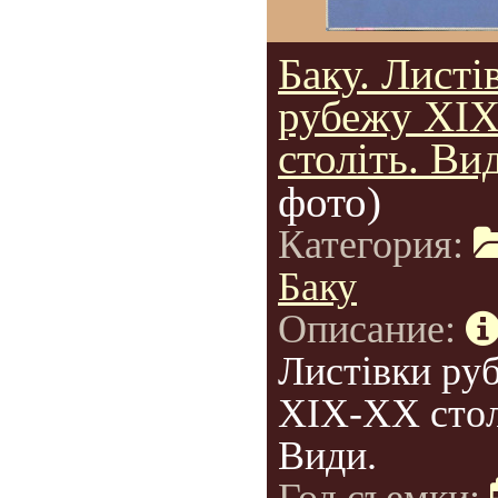
Баку. Листі
рубежу XI
століть. Ви
фото)
Категория:
Баку
Описание:
Листівки ру
XIX-XX стол
Види.