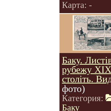
Карта: -
Баку. Листі
рубежу XI
століть. Ви
фото)
Категория:
Баку