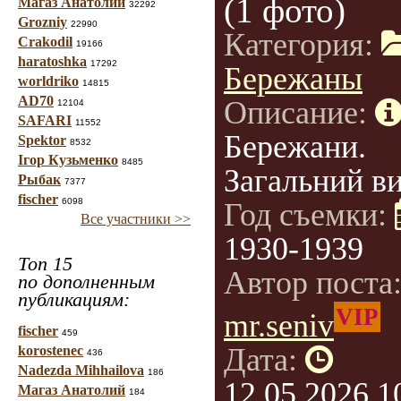
(1 фото)
Магаз Анатолий
32292
Grozniy
22990
Категория:
Crakodil
19166
haratoshka
17292
Бережаны
worldriko
14815
AD70
Описание:
12104
SAFARI
11552
Бережани.
Spektor
8532
Ігор Кузьменко
8485
Загальний ви
Рыбак
7377
fischer
6098
Год съемки:
Все участники >>
1930-1939
Топ 15
Автор поста
по дополненным
публикациям:
VIP
mr.seniv
fischer
459
Дата:
korostenec
436
Nadezda Mihhailova
186
12.05.2026 1
Магаз Анатолий
184