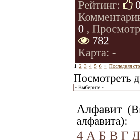
Рейтинг:
Комментари
0
, Просмотр
782
Карта: -
1
2
3
4
5
6
»
Последняя стр
Посмотреть д
Алфавит
(Вы
алфавита):
4
А
Б
В
Г