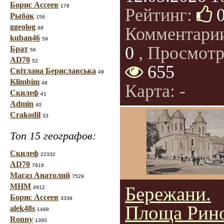
Борис Ассеев
178
Рейтинг:
Рыбак
156
ggeolog
Комментари
88
kuban46
59
0
, Просмотр
Брат
56
AD70
52
655
Світлана Бериславська
49
Klimbim
48
Карта: -
Скилеф
41
Admin
40
Crakodil
33
Топ 15 географов:
Скилеф
22332
AD70
7819
Магаз Анатолий
7529
МНМ
Бережани.
4912
Борис Ассеев
3339
Площа Рин
alek48s
1488
Ronny
1390