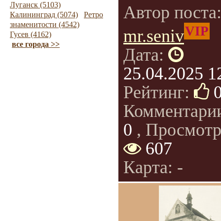
Луганск (5103)
Автор поста
Калининград (5074)
Ретро
знаменитости (4542)
VIP
mr.seniv
Гусев (4162)
все города >>
Дата:
25.04.2025 1
Рейтинг:
Комментари
0
, Просмотр
607
Карта: -