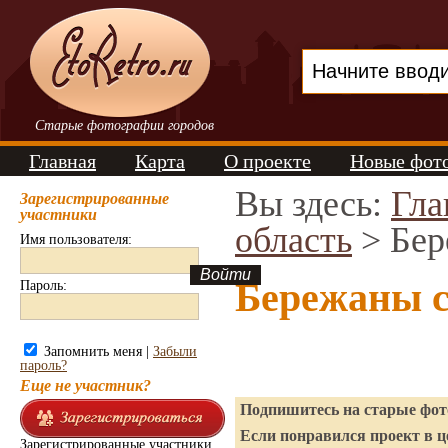
Старые фотографии городов
Главная
Карта
О проекте
Новые фот
Вы здесь:
Гла
Зарегистрированные
участники
область
> Бе
Имя пользователя:
Бережаны 
Пароль:
Запомнить меня |
Забыли
пароль?
Еще не участник?
Подпишитесь на старые фото
Если понравился проект в ц
Зарегистрированные участники