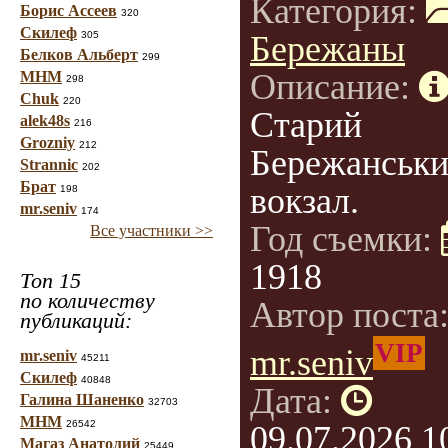
Категория:
Борис Ассеев
320
Скилеф
305
Бережаны
Белков Альберт
299
Описание:
МНМ
298
Chuk
220
Старий
alek48s
216
Grozniy
212
Бережанськ
Strannic
202
Брат
вокзал.
198
mr.seniv
174
Год съемки:
Все участники >>
1918
Топ 15
по количеству
Автор поста
публикаций:
VIP
mr.seniv
mr.seniv
45211
Скилеф
40848
Дата:
Галина Шаненко
32703
МНМ
26542
09.07.2026 1
Магаз Анатолий
25449