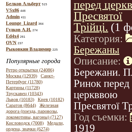
перед церк
Белков Альберт
515
VSx86
446
Пресвятої
Admin
411
Lounge_Lizard
Трійці.
(1 ф
364
Гудков А.И.
274
Категория:
Ed4x4
261
OVN
237
Бережаны
Рыковкин Владимир
225
Описание:
Популярные города
Бережани. 
Ретро открытки (24086)
Москва (12939)
Санкт-
Ринок перед
Петербург (11780)
Картины (11728)
церкввою
Трускавец (10343)
Львов (10183)
Киев (10182)
Пресвятої Тр
Саратов (8644)
Железная
дорога (поезда, паровозы,
Год съемки:
локомотивы, вагоны) (7127)
Кисловодск (7008)
Медали,
1919
ордена, значки (6274)