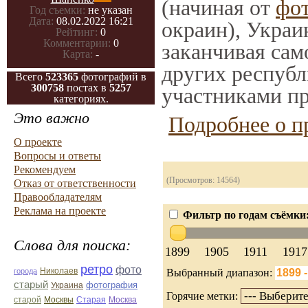
(начиная от
фо
Год съемки:
не указан
Дата:
08.02.2022 16:21
окраин), Украи
Рейтинг:
0
Комментарии:
0
заканчивая само
Карта:
-
других республ
Всего
523365
фотографий в
300758
постах в
5257
участниками пр
категориях.
Это важно
Подробнее о п
О проекте
Вопросы и ответы
Рекомендуем
(Просмотров: 14564)
Отказ от ответственности
Правообладателям
Реклама на проекте
Фильтр по годам съёмки
Слова для поиска:
1899
1905
1911
1917
ретро
фото
Николаев
города
Выбранный диапазон:
старый
фотография
Украина
Горячие метки:
Старая
Москва
старой
Москвы