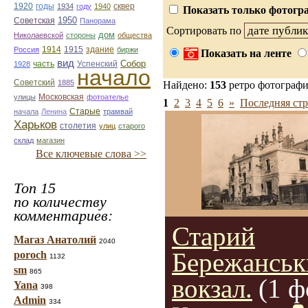
1920
годы
сквер
1934
году
1940
Показать только фотогра
1950
Советская
Панорама
Сортировать по
дом
Николаевской
стороны
общества
1914
1915
здание
Россия
биржи
Показать на ленте
вид
Собор
Успенский
1928
часть
начало
Советский
1885
Найдено:
153
ретро фотограф
улицы
Московская
фотоателье
1
2
3
4
5
6
»
Последняя стр
Старые
начала
Ленина
трамвай
Харьков
столетия
улиц
старого
склад
магазин
Все ключевые слова >>
Топ 15
по количеству
комментариев:
Старий
Магаз Анатолий
2040
Бережанськ
poroch
1132
sm
865
вокзал.
(1 ф
Yana
398
Admin
334