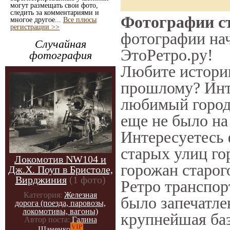
могут размещать свои фото,
следить за комментариями и
Фотографии ст
многое другое...
Все плюсы
регистрации >>
фотографии нач
Случайная
ЭтоРетро.ру!
фотография
Любите историю
прошлому? Инт
любимый город 
еще не было на
Интересуетесь
старых улиц го
Локомотив NW104 и
горожан старог
Дж.Х. Поуп в Бристоле,
Вирджиния
(1 фото)
Ретро транспорт
Категория:
Железная
было запечатле
дорога (поезда, паровозы,
локомотивы, вагоны)
крупнейшая баз
Автор поста:
Галина
VIP
Шаненко