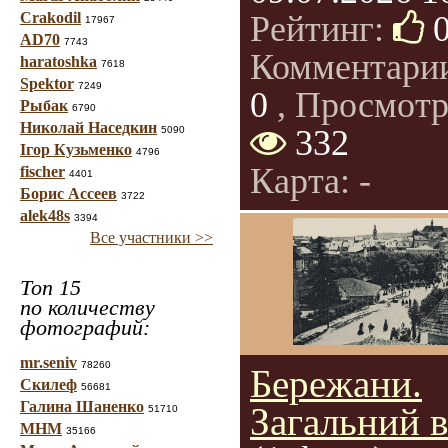
Crakodil
Рейтинг:
17967
AD70
7743
Комментари
haratoshka
7618
Spektor
7249
0
, Просмотр
Рыбак
6790
Николай Наседкин
332
5090
Ігор Кузьменко
4796
Карта: -
fischer
4401
Борис Ассеев
3722
alek48s
3394
Все участники >>
Топ 15
по количеству
фотографий:
mr.seniv
78260
Бережани.
Скилеф
56681
Галина Шаненко
Загальний в
51710
МНМ
35166